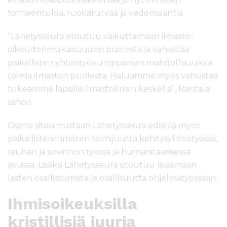
toimeentuloa, ruokaturvaa ja vedensaantia.
“Lähetysseura sitoutuu vaikuttamaan ilmasto-
oikeudenmukaisuuden puolesta ja vahvistaa
paikallisten yhteistyökumppanien mahdollisuuksia
toimia ilmaston puolesta. Haluamme myös vahvistaa
tukeamme lapsille ilmastokriisin keskellä”, Rantala
sanoo.
Osana sitoumustaan Lähetysseura edistää myös
paikallisten ihmisten toimijuutta kehitysyhteistyössä,
rauhan ja sovinnon työssä ja humanitaarisessa
avussa. Lisäksi Lähetysseura sitoutuu lisäämään
lasten osallistumista ja osallisuutta ohjelmatyössään.
Ihmisoikeuksilla
kristillisiä juuria