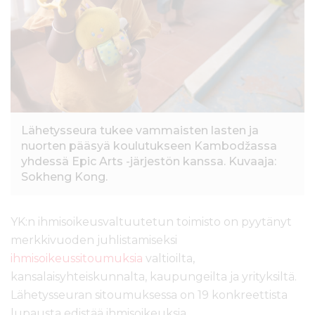
Lähetysseura tukee vammaisten lasten ja
nuorten pääsyä koulutukseen Kambodžassa
yhdessä Epic Arts -järjestön kanssa. Kuvaaja:
Sokheng Kong.
YK:n ihmisoikeusvaltuutetun toimisto on pyytänyt
merkkivuoden juhlistamiseksi
ihmisoikeussitoumuksia
valtioilta,
kansalaisyhteiskunnalta, kaupungeilta ja yrityksiltä.
Lähetysseuran sitoumuksessa on 19 konkreettista
lupausta edistää ihmisoikeuksia.