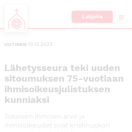
Lahjoita
S
S
i
i
i
i
UUTINEN
10.12.2023
r
r
r
r
y
y
s
a
Lähetysseura teki uuden
u
l
sitoumuksen 75-vuotiaan
o
a
r
p
ihmisoikeusjulistuksen
a
a
a
l
kunniaksi
n
k
s
k
Jokaisen ihmisen arvo ja
i
i
s
i
ihmisoikeudet ovat kristinuskon
ä
n