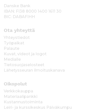
Danske Bank
IBAN: FI38 8000 1400 1611 30
BIC: DABAFIHH
Ota yhteyttä
Yhteystiedot
Työpaikat
Palaute
Kuvat, videot ja logot
Medialle
Tietosuojaselosteet
Lähetysseuran ilmoituskanava
Oikopolut
Verkkokauppa
Materiaalipankki
Kustannustoiminta
Leiri- ja kurssikeskus Päiväkumpu