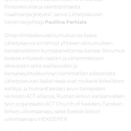
ihmisoikeuksia ja sääntöpohjaista
maailmanjärjestystä”, sanoo Lähetysseuran
toiminnanjohtaja
Pauliina Parhiala
.
Oman ihmisoikeussitoumuksensa lisäksi
Lähetysseura on tehnyt yhteisen sitoumuksen
kansainvälisten kumppaneittensa kanssa. Sitoumus
koskee erityisesti naisten ja vähemmistöjen
oikeuksien sekä osallisuuden ja
kansalaisyhteiskunnan toimintatilan edistämistä.
Lähetysseuran lisäksi niissä ovat mukana kirkollisten
kehitys- ja humanitaarisen avun toimijoiden
verkosto ACT-allianssi, Ruotsin kirkon kansainvälisen
työn organisaatio ACT Church of Sweden, Tanskan
kirkon ulkomaanapu sekä Sveitsin kirkon
ulkomaanapu HEKS/EPER.