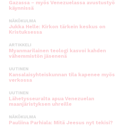
Gazassa – myös Venezuelassa avustustyö
käynnissä
NÄKÖKULMA
Jukka Helle: Kirkon tärkein keskus on
Kristuksessa
ARTIKKELI
Myanmarilainen teologi kasvoi kahden
vähemmistön jäsenenä
UUTINEN
Kansalaisyhteiskunnan tila kapenee myös
verkossa
UUTINEN
Lähetysseuralta apua Venezuelan
maanjäristyksen uhreille
NÄKÖKULMA
Pauliina Parhiala: Mitä Jeesus nyt tekisi?