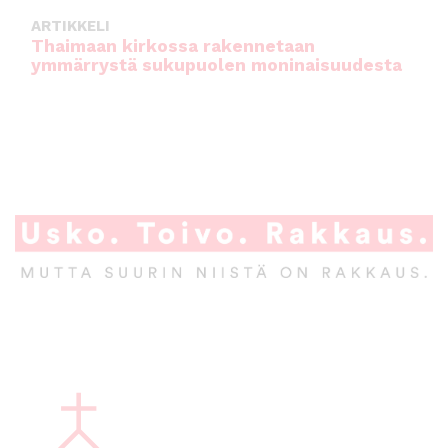
ARTIKKELI
Thaimaan kirkossa rakennetaan
ymmärrystä sukupuolen moninaisuudesta
A
l
a