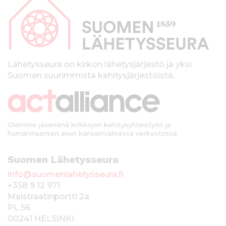
p
a
l
k
Lähetysseura on kirkon lähetysjärjestö ja yksi
Suomen suurimmista kehitysjärjestöistä.
k
i
Olemme jäsenenä kirkkojen kehitysyhteistyön ja
humanitaarisen avun kansainvälisessä verkostossa.
Suomen Lähetysseura
info@suomenlahetysseura.fi
+358 9 12 971
Maistraatinportti 2a
PL 56
00241 HELSINKI