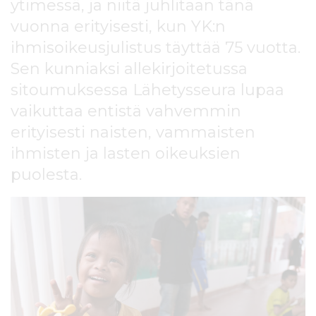
ytimessä, ja niitä juhlitaan tänä
l
t
vuonna erityisesti, kun YK:n
ö
ihmisoikeusjulistus täyttää 75 vuotta.
ö
Sen kunniaksi allekirjoitetussa
n
sitoumuksessa Lähetysseura lupaa
vaikuttaa entistä vahvemmin
erityisesti naisten, vammaisten
ihmisten ja lasten oikeuksien
puolesta.