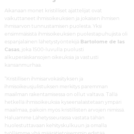
Aikanaan monet kristilliset ajattelijat ovat
vaikuttaneet ihmisoikeuksien ja jokaisen ihmisen
ihmisarvon tunnustamisen puolesta. Yksi
ensimmäisistä ihmisoikeuksien puolestapuhujista oli
espanjalainen lähetystyöntekijä
Bartolome de las
Casas
, joka 1500-luvulla puolusti
alkuperäiskansojen oikeuksia ja vastusti
kansanmurhaa.
”Kristillisen ihmisarvokäsityksen ja
ihmisoikeusjulistuksen merkitys paremman
maailman rakentamisessa on ollut valtava. Tällä
hetkellä ihmisoikeuksia kyseenalaistetaan ympäri
maailmaa, paikoin myös kristillisten arvojen nimissä.
Haluamme Lähetysseurassa vastata tähän
huolestuttavaan kehityskulkuun ja omalla
työllämme yhä määrätietoisemmin edistää