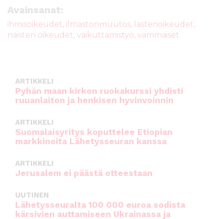
e
te
l
ts
Avainsanat:
b
r
A
ihmisoikeudet
,
ilmastonmuutos
,
lastenoikeudet
,
naisten oikeudet
,
vaikuttamistyö
,
vammaiset
o
p
o
p
k
ARTIKKELI
Pyhän maan kirkon ruokakurssi yhdisti
ruuanlaiton ja henkisen hyvinvoinnin
ARTIKKELI
Suomalaisyritys koputtelee Etiopian
markkinoita Lähetysseuran kanssa
ARTIKKELI
Jerusalem ei päästä otteestaan
UUTINEN
Lähetysseuralta 100 000 euroa sodista
kärsivien auttamiseen Ukrainassa ja