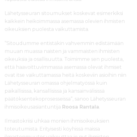
Lähetysseuran sitoumukset koskevat esimerkiksi
kaikkein heikoimmassa asemassa olevien ihmisten
oikeuksien puolesta vaikuttamista.
”Sitoudumme entistäkin vahvemmin edistämään
muuan muassa naisten ja vammaisten ihmisten
oikeuksia ja osallisuutta. Toimimme sen puolesta,
että haavoittuvimmassa asemassa olevat ihmiset
ovat itse vaikuttamassa heitä koskeviin asioihin niin
Lähetysseuran omassa ohjelmatyössä kuin
paikallisissa, kansallisissa ja kansainvälisissä
päätöksentekoprosesseissa”, sanoo Lähetysseuran
ihmisoikeusasiantuntija
Roosa Rantala
.
Ilmastokriisi uhkaa monien ihmisoikeuksien
toteutumista. Erityisesti köyhissä maissa
ilmastonmuutos vaikeuttaa jo nyt ihmisten