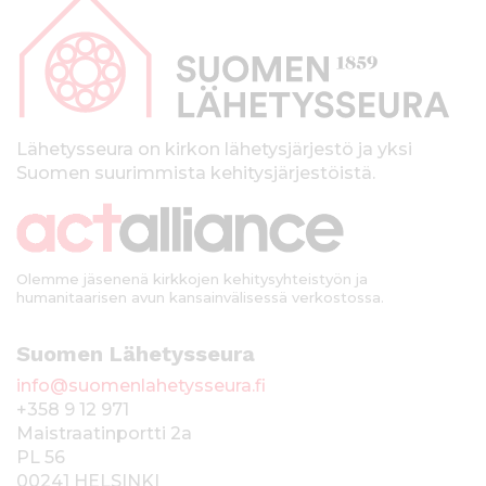
a
p
a
l
k
Lähetysseura on kirkon lähetysjärjestö ja yksi
Suomen suurimmista kehitysjärjestöistä.
k
i
Olemme jäsenenä kirkkojen kehitysyhteistyön ja
humanitaarisen avun kansainvälisessä verkostossa.
Suomen Lähetysseura
info@suomenlahetysseura.fi
+358 9 12 971
Maistraatinportti 2a
PL 56
00241 HELSINKI