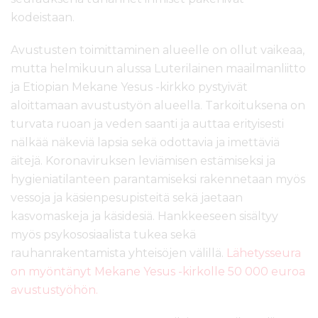
kodeistaan.
Avustusten toimittaminen alueelle on ollut vaikeaa,
mutta helmikuun alussa Luterilainen maailmanliitto
ja Etiopian Mekane Yesus -kirkko pystyivät
aloittamaan avustustyön alueella. Tarkoituksena on
turvata ruoan ja veden saanti ja auttaa erityisesti
nälkää näkeviä lapsia sekä odottavia ja imettäviä
äitejä. Koronaviruksen leviämisen estämiseksi ja
hygieniatilanteen parantamiseksi rakennetaan myös
vessoja ja käsienpesupisteitä sekä jaetaan
kasvomaskeja ja käsidesiä. Hankkeeseen sisältyy
myös psykososiaalista tukea sekä
rauhanrakentamista yhteisöjen välillä.
Lähetysseura
on myöntänyt Mekane Yesus -kirkolle 50 000 euroa
avustustyöhön.