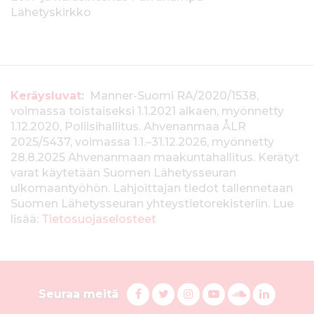
Lähetyskirkko
T
Keräysluvat:
Manner-Suomi RA/2020/1538,
voimassa toistaiseksi 1.1.2021 alkaen, myönnetty
i
1.12.2020, Poliisihallitus. Ahvenanmaa ÅLR
e
2025/5437, voimassa 1.1.–31.12.2026, myönnetty
28.8.2025 Ahvenanmaan maakuntahallitus. Kerätyt
d
varat käytetään Suomen Lähetysseuran
ulkomaantyöhön. Lahjoittajan tiedot tallennetaan
o
Suomen Lähetysseuran yhteystietorekisteriin. Lue
t
lisää:
Tietosuojaselosteet
k
e
S
r
F
T
I
Y
S
L
Seuraa meitä
a
w
n
o
u
i