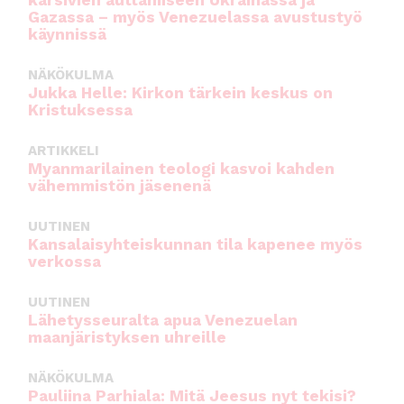
Gazassa – myös Venezuelassa avustustyö
käynnissä
NÄKÖKULMA
Jukka Helle: Kirkon tärkein keskus on
Kristuksessa
ARTIKKELI
Myanmarilainen teologi kasvoi kahden
vähemmistön jäsenenä
UUTINEN
Kansalaisyhteiskunnan tila kapenee myös
verkossa
UUTINEN
Lähetysseuralta apua Venezuelan
maanjäristyksen uhreille
NÄKÖKULMA
Pauliina Parhiala: Mitä Jeesus nyt tekisi?