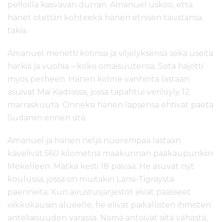
pelloilla kasvavan durran. Amanuel uskoo, että
hänet otettiin kohteeksi hänen etnisen taustansa
takia.
Amanuel menetti kotinsa ja viljelyksensä sekä useita
härkiä ja vuohia – koko omaisuutensa. Sota hajotti
myös perheen. Hänen kolme vanhinta lastaan
asuivat Mai Kadrassa, jossa tapahtui verilöyly 12.
marraskuuta. Onneksi hänen lapsensa ehtivät paeta
Sudaniin ennen sitä.
Amanuel ja hänen neljä nuorempaa lastaan
kävelivät 560 kilometriä maakunnan pääkaupunkiin
Mekelleen. Matka kesti 18 päivää. He asuvat nyt
koulussa, jossa on muitakin Länsi-Tigraysta
paenneita. Kun avustusjärjestöt eivät päässeet
viikkokausiin alueelle, he elivät paikallisten ihmisten
anteliaisuuden varassa. Nämä antoivat siitä vähästä,