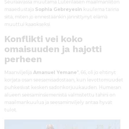
Seuraavassa muutama Luterilaisen maailmanliiton
maaedustaja
Sophia Gebreyesin
kuulema tarina
siitä, miten jo ennestäänkin jännittynyt elämä
muuttui kaaokseksi.
Konflikti vei koko
omaisuuden ja hajotti
perheen
Maanviljelijä
Amanuel Yemane
*, 66, oli jo ehtinyt
korjata osan seesamisadostaan, kun levottomuudet
puhkesivat kesken sadonkorjuukauden. Humeran
alueen seesaminsiemenistä valmistettu tahini on
maailmankuulua ja seesaminviljely antaa hyvät
tulot.