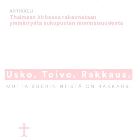
ARTIKKELI
Thaimaan kirkossa rakennetaan
ymmärrystä sukupuolen moninaisuudesta
A
l