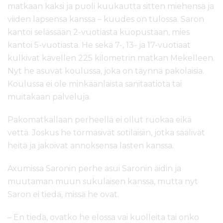
matkaan kaksi ja puoli kuukautta sitten miehensä ja
viiden lapsensa kanssa – kuudes on tulossa. Saron
kantoi selässään 2-vuotiasta kuopustaan, mies
kantoi 5-vuotiasta. He sekä 7-, 13- ja 17-vuotiaat
kulkivat kävellen 225 kilometrin matkan Mekelleen.
Nyt he asuvat koulussa, joka on täynnä pakolaisia.
Koulussa ei ole minkäänlaista sanitaatiota tai
muitakaan palveluja.
Pakomatkallaan perheellä ei ollut ruokaa eikä
vettä. Joskus he törmäsivät sotilaisiin, jotka säälivät
heitä ja jakoivat annoksensa lasten kanssa.
Axumissa Saronin perhe asui Saronin äidin ja
muutaman muun sukulaisen kanssa, mutta nyt
Saron ei tiedä, missä he ovat.
– En tiedä, ovatko he elossa vai kuolleita tai onko