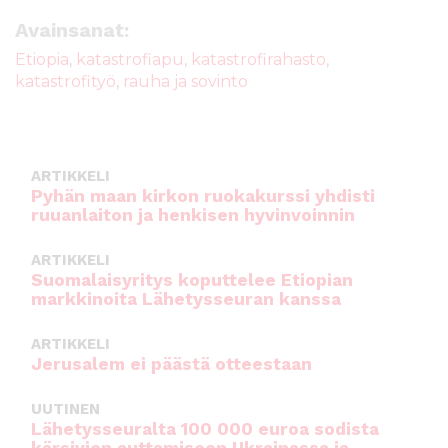
e
te
l
ts
Avainsanat:
b
r
A
Etiopia
,
katastrofiapu
,
katastrofirahasto
,
katastrofityö
,
rauha ja sovinto
o
p
o
p
k
ARTIKKELI
Pyhän maan kirkon ruokakurssi yhdisti
ruuanlaiton ja henkisen hyvinvoinnin
ARTIKKELI
Suomalaisyritys koputtelee Etiopian
markkinoita Lähetysseuran kanssa
ARTIKKELI
Jerusalem ei päästä otteestaan
UUTINEN
Lähetysseuralta 100 000 euroa sodista
kärsivien auttamiseen Ukrainassa ja