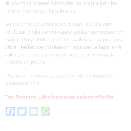
villieläimiltä ja aseellisilta ryhmiltä. Matkallaan he
näkivät monia kuolleita ihmisiä.
Gebre on asunut nyt kaksi ja puoli kuukautta
koulussa, jonka kahdeksaan luokkahuoneeseen on
majoitettu yli 1600 ihmistä. Lisää ihmisiä saapuu joka
päivä. Heidän käytössään on neljä pesuallasta, eikä
kaikille riitä patjoja ja vuodevaatteita. Vedestä ja
ruoasta on pulaa.
* Nimet on muutettu asianomaisten ihmisten
suojelemiseksi.
Tue Suomen Lähetysseuran katastrofityötä
F
T
E
W
a
w
m
h
c
it
ai
a