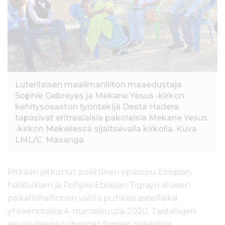
l
t
ö
ö
n
Luterilaisen maailmanliiton maaedustaja
Sophie Gebreyes ja Mekane Yesus -kirkon
kehitysosaston työntekijä Desta Hadera
tapasivat eritrealaisia pakolaisia Mekane Yesus
-kirkon Mekellessä sijaitsevalla kirkolla. Kuva
LML/C. Masanga
Pitkään jatkunut poliittinen epäsopu Etiopian
hallituksen ja Pohjois-Etiopian Tigrayn alueen
paikallishallinnon välillä puhkesi aseellisiksi
yhteenotoiksi 4. marraskuuta 2020. Taistelujen
seurauksena tuhannet ihmiset pakenivat