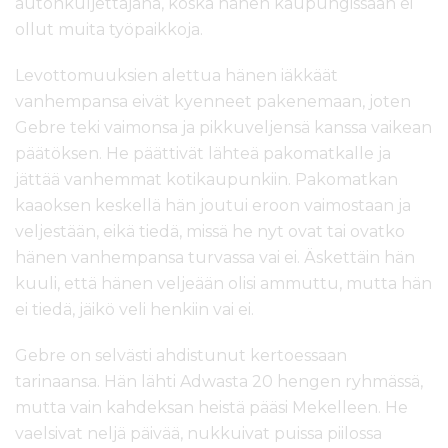
autonkuljettajana, koska hänen kaupungissaan ei
ollut muita työpaikkoja.
Levottomuuksien alettua hänen iäkkäät
vanhempansa eivät kyenneet pakenemaan, joten
Gebre teki vaimonsa ja pikkuveljensä kanssa vaikean
päätöksen. He päättivät lähteä pakomatkalle ja
jättää vanhemmat kotikaupunkiin. Pakomatkan
kaaoksen keskellä hän joutui eroon vaimostaan ja
veljestään, eikä tiedä, missä he nyt ovat tai ovatko
hänen vanhempansa turvassa vai ei. Äskettäin hän
kuuli, että hänen veljeään olisi ammuttu, mutta hän
ei tiedä, jäikö veli henkiin vai ei.
Gebre on selvästi ahdistunut kertoessaan
tarinaansa. Hän lähti Adwasta 20 hengen ryhmässä,
mutta vain kahdeksan heistä pääsi Mekelleen. He
vaelsivat neljä päivää, nukkuivat puissa piilossa