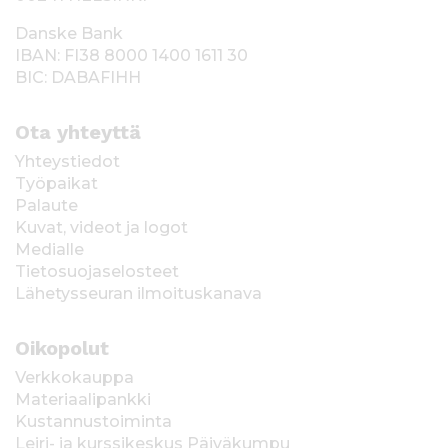
Danske Bank
IBAN: FI38 8000 1400 1611 30
BIC: DABAFIHH
Ota yhteyttä
Yhteystiedot
Työpaikat
Palaute
Kuvat, videot ja logot
Medialle
Tietosuojaselosteet
Lähetysseuran ilmoituskanava
Oikopolut
Verkkokauppa
Materiaalipankki
Kustannustoiminta
Leiri- ja kurssikeskus Päiväkumpu