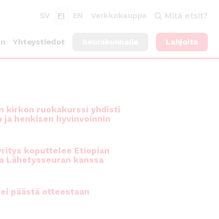
SV
FI
EN
Verkkokauppa
Mitä etsit?
an
Yhteystiedot
Seurakunnalle
Lahjoita
 kirkon ruokakurssi yhdisti
n ja henkisen hyvinvoinnin
ritys koputtelee Etiopian
a Lähetysseuran kanssa
ei päästä otteestaan