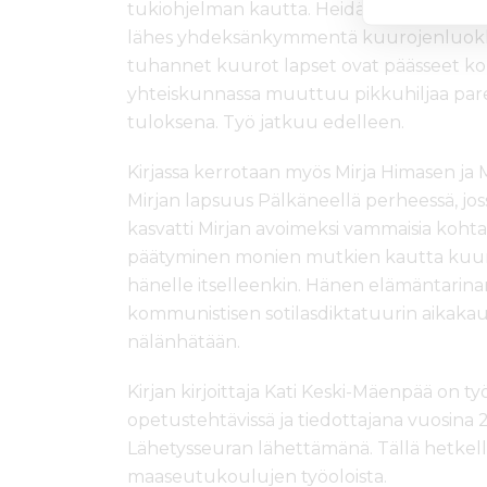
tukiohjelman kautta. Heidän kursseiltaan
lähes yhdeksänkymmentä kuurojenluokka
tuhannet kuurot lapset ovat päässeet k
yhteiskunnassa muuttuu pikkuhiljaa par
tuloksena. Työ jatkuu edelleen.
Kirjassa kerrotaan myös Mirja Himasen j
Mirjan lapsuus Pälkäneellä perheessä, jos
kasvatti Mirjan avoimeksi vammaisia koht
päätyminen monien mutkien kautta kuuroj
hänelle itselleenkin. Hänen elämäntarin
kommunistisen sotilasdiktatuurin aikak
nälänhätään.
Kirjan kirjoittaja Kati Keski-Mäenpää on t
opetustehtävissä ja tiedottajana vuosi
Lähetysseuran lähettämänä. Tällä hetkellä 
maaseutukoulujen työoloista.