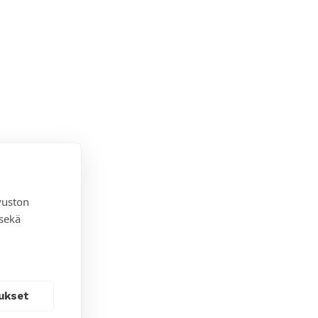
vuston
 sekä
ukset