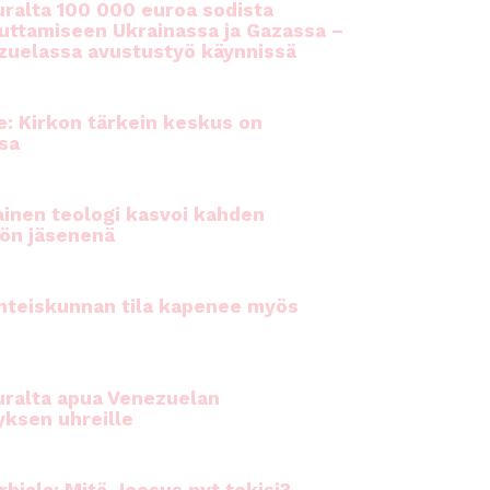
ralta 100 000 euroa sodista
auttamiseen Ukrainassa ja Gazassa –
uelassa avustustyö käynnissä
e: Kirkon tärkein keskus on
sa
inen teologi kasvoi kahden
ön jäsenenä
hteiskunnan tila kapenee myös
ralta apua Venezuelan
yksen uhreille