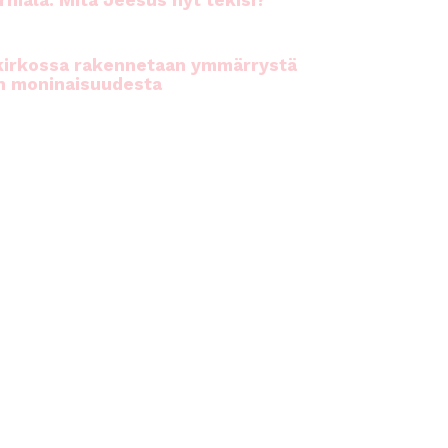
rhiala: Mitä Jeesus nyt tekisi?
kirkossa rakennetaan ymmärrystä
n moninaisuudesta