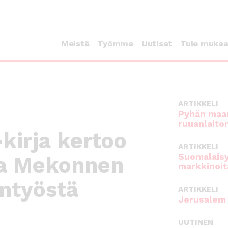
Meistä
Työmme
Uutiset
Tule muka
ARTIKKELI
Pyhän maan
ruuanlaito
kirja kertoo
ARTIKKELI
Suomalaisy
ja Mekonnen
markkinoit
ntyöstä
ARTIKKELI
Jerusalem 
UUTINEN