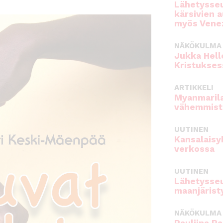
Lähetysseu
kärsivien 
myös Venez
NÄKÖKULMA
Jukka Hell
Kristukses
ARTIKKELI
Myanmarila
vähemmist
UUTINEN
Kansalaisy
verkossa
UUTINEN
Lähetysseu
maanjärist
NÄKÖKULMA