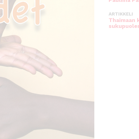
Pauliina Pa
ARTIKKELI
Thaimaan 
sukupuole