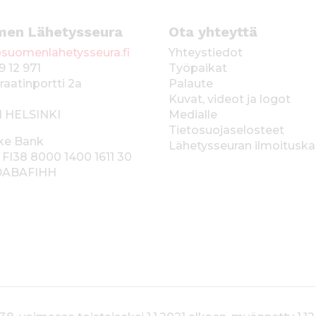
men Lähetysseura
Ota yhteyttä
suomenlahetysseura.fi
Yhteystiedot
9 12 971
Työpaikat
raatinportti 2a
Palaute
Kuvat, videot ja logot
1 HELSINKI
Medialle
Tietosuojaselosteet
ke Bank
Lähetysseuran ilmoitusk
 FI38 8000 1400 1611 30
 DABAFIHH