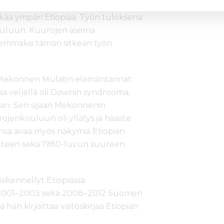
 valmistuneet ovat perustaneet jo
a ympäri Etiopiaa. Työn tuloksena
ouluun. Kuurojen asema
emmaksi tämän sitkeän työn
a Mekonnen Mulatin elämäntarinat.
sa veljellä oli Downin syndrooma,
aan. Sen sijaan Mekonnenin
enkouluun oli yllätys ja haaste
ansa avaa myös näkymiä Etiopian
auteen sekä 1980-luvun suureen
yöskennellyt Etiopiassa
na 2001–2003 sekä 2008–2012 Suomen
hän kirjoittaa väitöskirjaa Etiopian