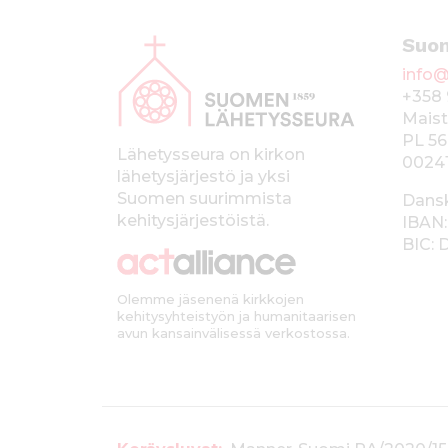
A
Suo
l
info@
a
+358 
p
Maist
PL 56
a
Lähetysseura on kirkon
0024
lähetysjärjestö ja yksi
l
Suomen suurimmista
Dans
k
kehitysjärjestöistä.
IBAN:
BIC:
k
i
Olemme jäsenenä kirkkojen
kehitysyhteistyön ja humanitaarisen
avun kansainvälisessä verkostossa.