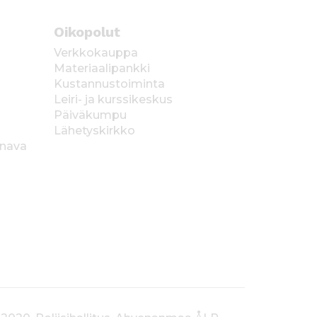
Oikopolut
Verkkokauppa
Materiaalipankki
Kustannustoiminta
Leiri- ja kurssikeskus
Päiväkumpu
Lähetyskirkko
anava