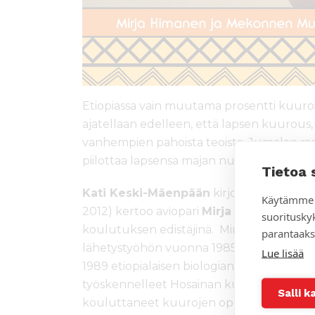
Etiopiassa vain muutama prosentti kuuroi
ajatellaan edelleen, että lapsen kuurous
vanhempien pahoista teoista, Jumalan ra
piilottaa lapsensa majan nurkkiin vuosikau
Tietoa 
Kati Keski-Mäenpään
kirjoittama
Puhuv
Käytämme 
2012) kertoo aviopari
Mirja Himasen
ja
M
suoritusky
koulutuksen edistäjinä. Mirja Himanen lä
parantaaks
lähetystyöhön vuonna 1985. Hän tapasi 
Lue lisää
1989 etiopialaisen biologianopettajan Me
työskennelleet Hosainan kuurojenkoulull
Salli k
kouluttaneet kuurojen opettajia koko 