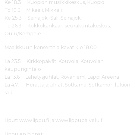
Ke 18.3 Kuopion musiikkikeskus, Kuopio
To 19.3. Mikaeli, Mikkeli
Ke 25.3. Seinäjoki-Sali, Seinäjoki
To 26.3 Kokkokankaan seurakuntakeskus,
Oulu/Kempele
Maaliskuun konsertit alkavat klo 18.00
La 23.5. Kirkkopäivät, Kouvola, Kouvolan
kaupungintalo
La 13.6. Lähetysjuhlat, Rovaniemi, Lappi Areena
La 4.7. Herättäjäjuhlat, Sotkamo, Sotkamon lukion
sali
Liput: www.lippu.fi ja www.lippupalvelu.fi
Lippujen hinnat: