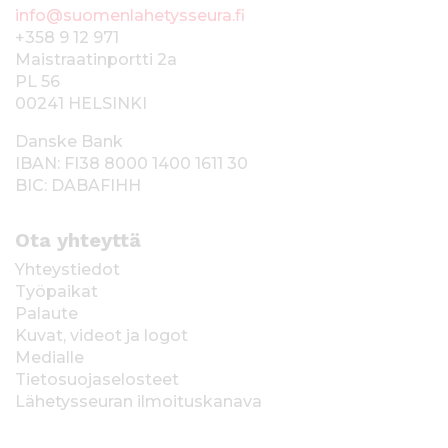
info@suomenlahetysseura.fi
+358 9 12 971
Maistraatinportti 2a
PL 56
00241 HELSINKI
Danske Bank
IBAN: FI38 8000 1400 1611 30
BIC: DABAFIHH
Ota yhteyttä
Yhteystiedot
Työpaikat
Palaute
Kuvat, videot ja logot
Medialle
Tietosuojaselosteet
Lähetysseuran ilmoituskanava