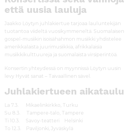
että uusia lauluja
Jaakko Löytyn juhlakiertue tarjoaa lauluntekijän
tuotantoa viideltä vuosikymmeneltä. Suomalaisen
gospel-musiikin isoisähahmon musiikki yhdistelee
amerikkalaista juurimusiikkia, afrikkalaisia
musiikkikulttuureja ja suomalaista virsiperintöä.
Konsertin yhteydessä on myynnissä Löytyn uusin
levy Hyvät sanat – Taivaallinen sävel.
Juhlakiertueen aikataulu
La 7.3. Mikaelinkirkko, Turku
Su 8.3. Tampere-talo, Tampere
Ti 10.3. Savoy-teatteri Helsinki
To 12.3. Paviljonki, Jyväskylä