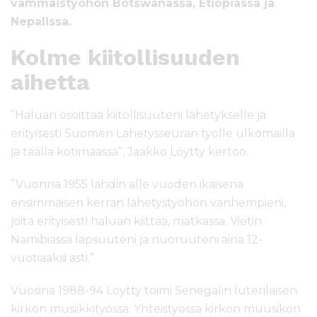
vammaistyöhön Botswanassa, Etiopiassa ja
Nepalissa.
Kolme kiitollisuuden
aihetta
”Haluan osoittaa kiitollisuuteni lähetykselle ja
erityisesti Suomen Lähetysseuran työlle ulkomailla
ja täällä kotimaassa”, Jaakko Löytty kertoo.
”Vuonna 1955 lähdin alle vuoden ikäisenä
ensimmäisen kerran lähetystyöhön vanhempieni,
joita erityisesti haluan kiittää, matkassa. Vietin
Namibiassa lapsuuteni ja nuoruuteni aina 12-
vuotiaaksi asti.”
Vuosina 1988-94 Löytty toimi Senegalin luterilaisen
kirkon musiikkityössä. Yhteistyössä kirkon muusikon