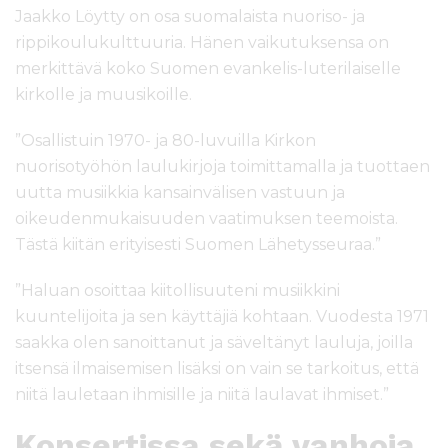
Jaakko Löytty on osa suomalaista nuoriso- ja
rippikoulukulttuuria. Hänen vaikutuksensa on
merkittävä koko Suomen evankelis-luterilaiselle
kirkolle ja muusikoille.
”Osallistuin 1970- ja 80-luvuilla Kirkon
nuorisotyöhön laulukirjoja toimittamalla ja tuottaen
uutta musiikkia kansainvälisen vastuun ja
oikeudenmukaisuuden vaatimuksen teemoista.
Tästä kiitän erityisesti Suomen Lähetysseuraa.”
”Haluan osoittaa kiitollisuuteni musiikkini
kuuntelijoita ja sen käyttäjiä kohtaan. Vuodesta 1971
saakka olen sanoittanut ja säveltänyt lauluja, joilla
itsensä ilmaisemisen lisäksi on vain se tarkoitus, että
niitä lauletaan ihmisille ja niitä laulavat ihmiset.”
Konsertissa sekä vanhoja