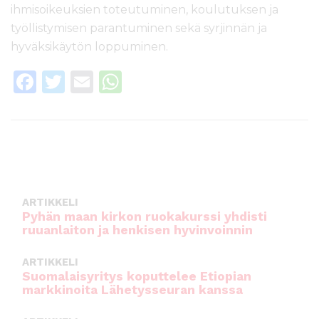
ihmisoikeuksien toteutuminen, koulutuksen ja
työllistymisen parantuminen sekä syrjinnän ja
hyväksikäytön loppuminen.​
F
T
E
W
a
w
m
h
c
it
ai
a
e
te
l
ts
b
r
A
o
p
ARTIKKELI
o
p
Pyhän maan kirkon ruokakurssi yhdisti
ruuanlaiton ja henkisen hyvinvoinnin
k
ARTIKKELI
Suomalaisyritys koputtelee Etiopian
markkinoita Lähetysseuran kanssa