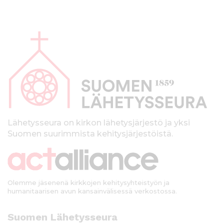
A
l
a
p
a
l
k
Lähetysseura on kirkon lähetysjärjestö ja yksi
Suomen suurimmista kehitysjärjestöistä.
k
i
Olemme jäsenenä kirkkojen kehitysyhteistyön ja
humanitaarisen avun kansainvälisessä verkostossa.
Suomen Lähetysseura