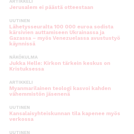
ARTIKKELI
Jerusalem ei päästä otteestaan
UUTINEN
Lähetysseuralta 100 000 euroa sodista
kärsivien auttamiseen Ukrainassa ja
Gazassa – myös Venezuelassa avustustyö
käynnissä
NÄKÖKULMA
Jukka Helle: Kirkon tärkein keskus on
Kristuksessa
ARTIKKELI
Myanmarilainen teologi kasvoi kahden
vähemmistön jäsenenä
UUTINEN
Kansalaisyhteiskunnan tila kapenee myös
verkossa
UUTINEN