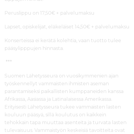
Peruslippu on 17,50€ + palvelumaksu
Lapset, opiskelijat, eläkeläiset 14,50€ + palvelumaksu
Konserteissa ei kerätä kolehtia, vaan tuotto tulee
pääsylipppujen hinnasta.
***
Suomen Lähetysseura on vuosikymmenien ajan
työskennellyt vammaisten ihmisten aseman
parantamiseksi paikallisten kumppaneiden kanssa
Afrikassa, Aasiassa ja Latinalaisessa Amerikassa.
Erityisesti Lähetysseura tukee vammaisten lasten
kouluun pääsyä, sillä koulutus on kaikkein
tehokkain tapa muuttaa asenteita ja turvata lasten
tulevaisuus. Vammaistyön keskeisiä tavoitteita ovat