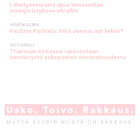
Lähetysseuralta apua Venezuelan
maanjäristyksen uhreille
NÄKÖKULMA
Pauliina Parhiala: Mitä Jeesus nyt tekisi?
ARTIKKELI
Thaimaan kirkossa rakennetaan
ymmärrystä sukupuolen moninaisuudesta