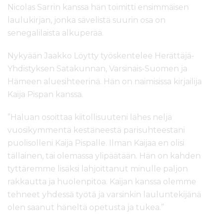
Nicolas Sarrin kanssa hän toimitti ensimmäisen
laulukirjan, jonka sävelistä suurin osa on
senegalilaista alkuperää.
Nykyään Jaakko Löytty työskentelee Herättäjä-
Yhdistyksen Satakunnan, Varsinais-Suomen ja
Hämeen aluesihteerinä. Hän on naimisissa kirjailija
Kaija Pispan kanssa.
”Haluan osoittaa kiitollisuuteni lähes neljä
vuosikymmentä kestäneestä parisuhteestani
puolisolleni Kaija Pispalle. Ilman Kaijaa en olisi
tällainen, tai olemassa ylipäätään. Hän on kahden
tyttäremme lisäksi lahjoittanut minulle paljon
rakkautta ja huolenpitoa. Kaijan kanssa olemme
tehneet yhdessä työtä ja varsinkin lauluntekijänä
olen saanut häneltä opetusta ja tukea.”