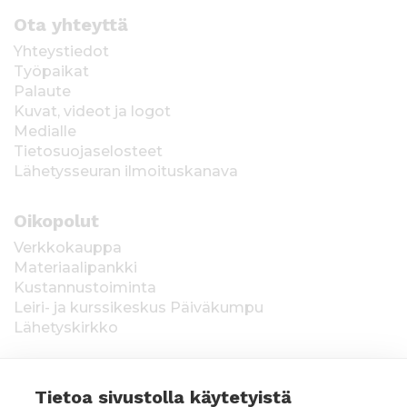
Ota yhteyttä
Yhteystiedot
Työpaikat
Palaute
Kuvat, videot ja logot
Medialle
Tietosuojaselosteet
Lähetysseuran ilmoituskanava
Oikopolut
Verkkokauppa
Materiaalipankki
Kustannustoiminta
Leiri- ja kurssikeskus Päiväkumpu
Lähetyskirkko
Tietoa sivustolla käytetyistä