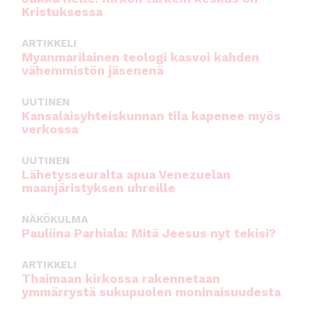
Kristuksessa
ARTIKKELI
Myanmarilainen teologi kasvoi kahden
vähemmistön jäsenenä
UUTINEN
Kansalaisyhteiskunnan tila kapenee myös
verkossa
UUTINEN
Lähetysseuralta apua Venezuelan
maanjäristyksen uhreille
NÄKÖKULMA
Pauliina Parhiala: Mitä Jeesus nyt tekisi?
ARTIKKELI
Thaimaan kirkossa rakennetaan
ymmärrystä sukupuolen moninaisuudesta