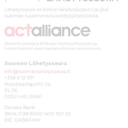
l
k
Lähetysseura on kirkon lähetysjärjestö ja yksi
Suomen suurimmista kehitysjärjestöistä.
k
i
Olemme jäsenenä kirkkojen kehitysyhteistyön ja
humanitaarisen avun kansainvälisessä verkostossa.
Suomen Lähetysseura
info@suomenlahetysseura.fi
+358 9 12 971
Maistraatinportti 2a
PL 56
00241 HELSINKI
Danske Bank
IBAN: FI38 8000 1400 1611 30
BIC: DABAFIHH