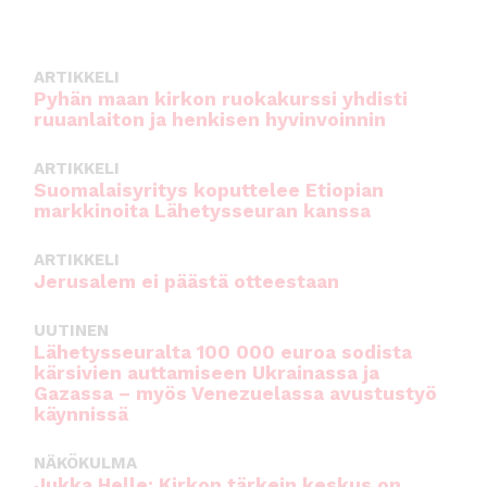
ARTIKKELI
Pyhän maan kirkon ruokakurssi yhdisti
ruuanlaiton ja henkisen hyvinvoinnin
ARTIKKELI
Suomalaisyritys koputtelee Etiopian
markkinoita Lähetysseuran kanssa
ARTIKKELI
Jerusalem ei päästä otteestaan
UUTINEN
Lähetysseuralta 100 000 euroa sodista
kärsivien auttamiseen Ukrainassa ja
Gazassa – myös Venezuelassa avustustyö
käynnissä
NÄKÖKULMA
Jukka Helle: Kirkon tärkein keskus on