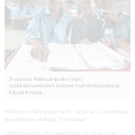
l
t
ö
ö
n
9-vuotias Maksud-poika (vas.)
luokkatovereineen iloitsee mahdollisuudesta
käydä koulua
Millaista on lähetystyön arki – tai juhla – Tansaniassa,
Nepalissa tai vaikkapa Thaimaassa?
Lähetysseuran ulkomaantyöstä voi lukea myös