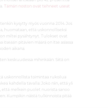
a.
Tämän noston ovat tehneet useat
tenkin kysytty myös vuonna 2014. Jos
ia, huomataan, että uskonnolliseksi
n miltei pysähtynyt. Tulokset ovat
na itseään pitävien määrä on itse asiassa
uoden aikana.
rten keskuudessa mihinkään. Siitä on
tä uskonnollista toimintaa rukoilua
ea kahdella tavalla: Joko niin, että yli
in, että melkein puolet nuorista sanoo
en. Kumpikin näistä tulkinnoista pitää