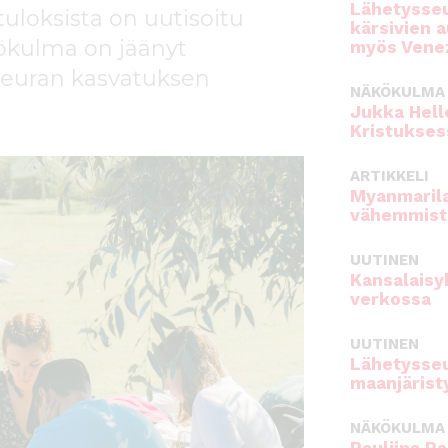
Lähetysseu
uloksista on uutisoitu
kärsivien 
ökulma on jäänyt
myös Venez
sseuran kasvatuksen
NÄKÖKULMA
Jukka Hell
Kristukses
ARTIKKELI
Myanmarila
vähemmist
UUTINEN
Kansalaisy
verkossa
UUTINEN
Lähetysseu
maanjärist
NÄKÖKULMA