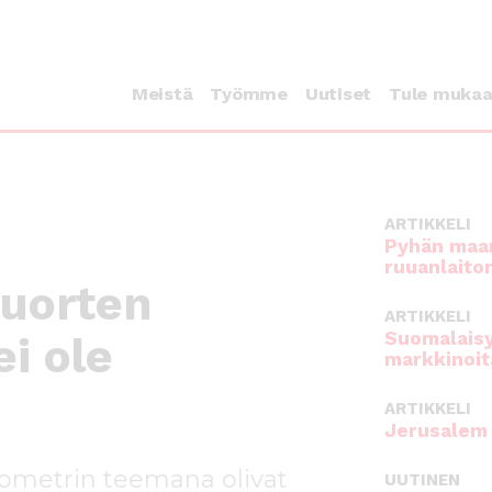
Meistä
Työmme
Uutiset
Tule muka
ARTIKKELI
Pyhän maan
ruuanlaito
Nuorten
ARTIKKELI
Suomalaisy
i ole
markkinoit
ARTIKKELI
Jerusalem 
rometrin teemana olivat
UUTINEN