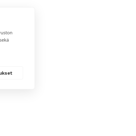
vuston
 sekä
ukset