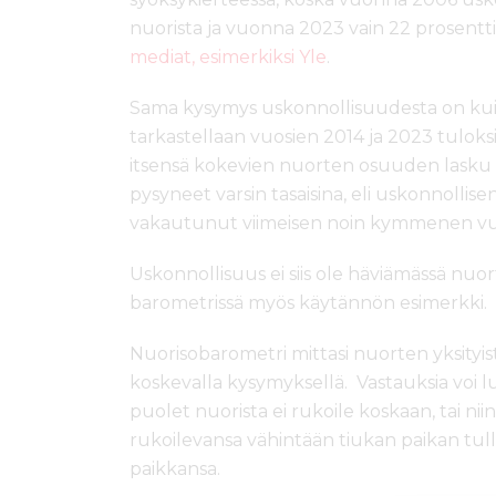
nuorista ja vuonna 2023 vain 22 prosentti
mediat, esimerkiksi Yle
.
Sama kysymys uskonnollisuudesta on kui
tarkastellaan vuosien 2014 ja 2023 tuloks
itsensä kokevien nuorten osuuden lasku o
pysyneet varsin tasaisina, eli uskonnollise
vakautunut viimeisen noin kymmenen v
Uskonnollisuus ei siis ole häviämässä nuo
barometrissä myös käytännön esimerkki.
Nuorisobarometri mittasi nuorten yksityis
koskevalla kysymyksellä. Vastauksia voi luk
puolet nuorista ei rukoile koskaan, tai ni
rukoilevansa vähintään tiukan paikan tull
paikkansa.