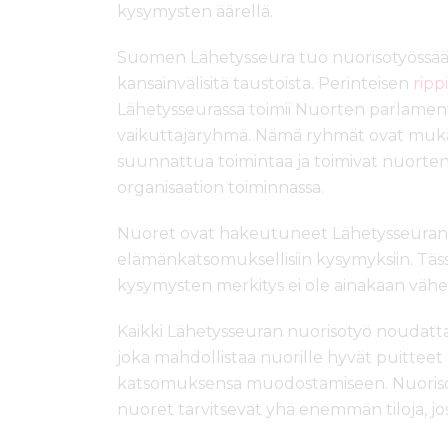
kysymysten äärellä.
Suomen Lähetysseura tuo nuorisotyössään 
kansainvälisitä taustoista. Perinteisen
ripp
Lähetysseurassa toimii Nuorten parlament
vaikuttajaryhmä. Nämä ryhmät ovat muka
suunnattua toimintaa ja toimivat nuorte
organisaation toiminnassa.
Nuoret ovat hakeutuneet Lähetysseuran t
elämänkatsomuksellisiin kysymyksiin. Täss
kysymysten merkitys ei ole ainakaan väh
Kaikki Lähetysseuran nuorisotyö noudattaa
joka mahdollistaa nuorille hyvät puitteet
katsomuksensa muodostamiseen. Nuorisoba
nuoret tarvitsevat yhä enemmän tiloja, joss