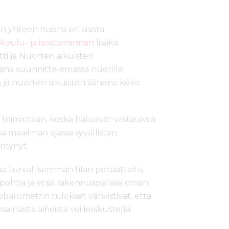
yhteen nuoria erilaisista
ikoulu- ja isostoiminnan
lisäksi
ti ja Nuorten aikuisten
na suunnittelemassa nuorille
n ja nuorten aikuisten äänenä koko
oimintaan, koska haluavat vastauksia
ä maailman ajassa syvällisten
entynyt.
 turvallisemman tilan periaatteita,
 pohtia ja etsiä rakennuspalasia oman
rometrin tulokset vahvistivat, että
a näistä aiheista voi keskustella.