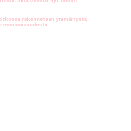
rhiala: Mitä Jeesus nyt tekisi?
kirkossa rakennetaan ymmärrystä
n moninaisuudesta