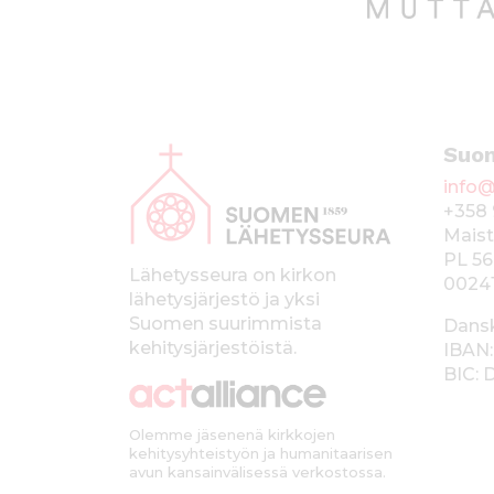
A
Suo
l
info@
a
+358 
p
Maist
PL 56
a
Lähetysseura on kirkon
0024
lähetysjärjestö ja yksi
l
Suomen suurimmista
Dans
k
kehitysjärjestöistä.
IBAN:
BIC:
k
i
Olemme jäsenenä kirkkojen
kehitysyhteistyön ja humanitaarisen
avun kansainvälisessä verkostossa.