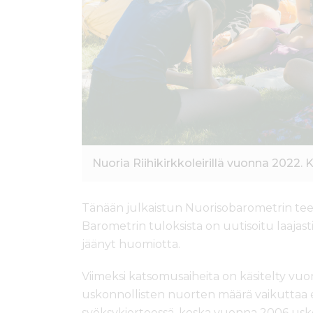
Nuoria Riihikirkkoleirillä vuonna 2022. K
Tänään julkaistun Nuorisobarometrin tee
Barometrin tuloksista on uutisoitu laaj
jäänyt huomiotta.
Viimeksi katsomusaiheita on käsitelty vu
uskonnollisten nuorten määrä vaikuttaa e
syöksykierteessä, koska vuonna 2006 uskon