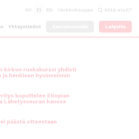
SV
FI
EN
Verkkokauppa
Mitä etsit?
an
Yhteystiedot
Seurakunnalle
Lahjoita
 kirkon ruokakurssi yhdisti
n ja henkisen hyvinvoinnin
ritys koputtelee Etiopian
a Lähetysseuran kanssa
ei päästä otteestaan