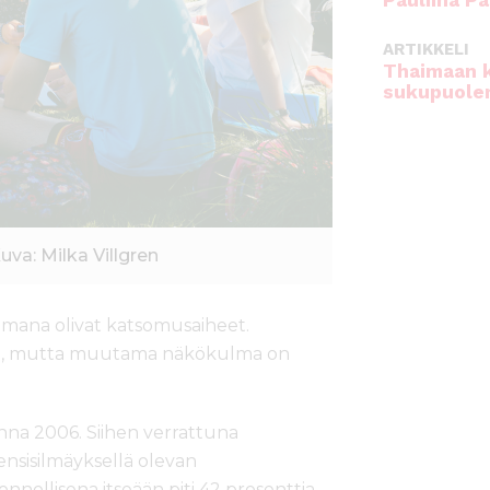
Pauliina Pa
ARTIKKELI
Thaimaan 
sukupuole
uva: Milka Villgren
mana olivat katsomusaiheet.
asti, mutta muutama näkökulma on
onna 2006. Siihen verrattuna
nsisilmäyksellä olevan
nollisena itseään piti 42 prosenttia