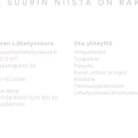
men Lähetysseura
Ota yhteyttä
suomenlahetysseura.fi
Yhteystiedot
9 12 971
Työpaikat
raatinportti 2a
Palaute
Kuvat, videot ja logot
1 HELSINKI
Medialle
Tietosuojaselosteet
ke Bank
Lähetysseuran ilmoitusk
 FI38 8000 1400 1611 30
 DABAFIHH