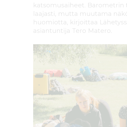
ö
katsomusaiheet. Barometrin t
n
laajasti, mutta muutama näk
huomiotta, kirjoittaa Lähety
asiantuntija Tero Matero.