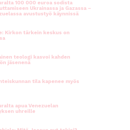
ralta 100 000 euroa sodista
auttamiseen Ukrainassa ja Gazassa –
uelassa avustustyö käynnissä
e: Kirkon tärkein keskus on
sa
inen teologi kasvoi kahden
ön jäsenenä
hteiskunnan tila kapenee myös
ralta apua Venezuelan
yksen uhreille