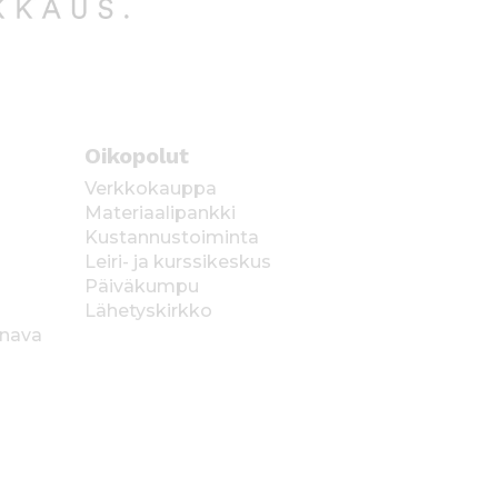
Oikopolut
Verkkokauppa
Materiaalipankki
Kustannustoiminta
Leiri- ja kurssikeskus
Päiväkumpu
Lähetyskirkko
anava