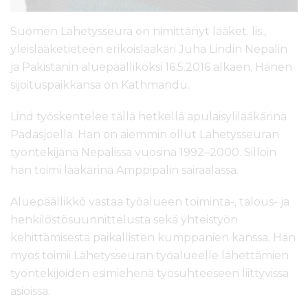
Suomen Lähetysseura on nimittänyt lääket. lis.,
yleislääketieteen erikoislääkäri Juha Lindin Nepalin
ja Pakistanin aluepäälliköksi 16.5.2016 alkaen. Hänen
sijoituspaikkansa on Kathmandu.
Lind työskentelee tällä hetkellä apulaisylilääkärinä
Padasjoella. Hän on aiemmin ollut Lähetysseuran
työntekijänä Nepalissa vuosina 1992–2000. Silloin
hän toimi lääkärinä Amppipalin sairaalassa.
Aluepäällikkö vastaa työalueen toiminta-, talous- ja
henkilöstösuunnittelusta sekä yhteistyön
kehittämisestä paikallisten kumppanien kanssa. Hän
myös toimii Lähetysseuran työalueelle lähettämien
työntekijöiden esimiehenä työsuhteeseen liittyvissä
asioissa.