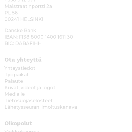
Maistraatinportti 2a
PL 56
00241 HELSINKI
Danske Bank
IBAN: FI38 8000 1400 1611 30
BIC: DABAFIHH
Ota yhteyttä
Yhteystiedot
Työpaikat
Palaute
Kuvat, videot ja logot
Medialle
Tietosuojaselosteet
Lähetysseuran ilmoituskanava
Oikopolut
Verkkokauppa