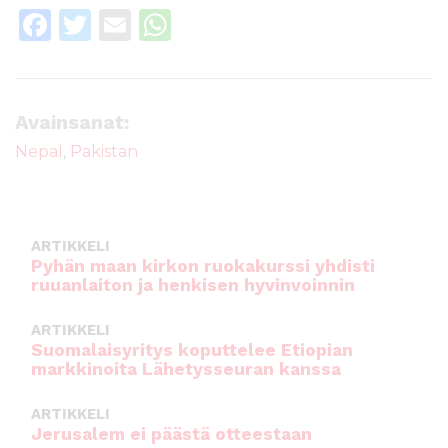
F
T
E
W
a
w
m
h
c
it
ai
a
e
te
l
ts
Avainsanat:
b
r
A
Nepal
,
Pakistan
o
p
o
p
k
ARTIKKELI
Pyhän maan kirkon ruokakurssi yhdisti
ruuanlaiton ja henkisen hyvinvoinnin
ARTIKKELI
Suomalaisyritys koputtelee Etiopian
markkinoita Lähetysseuran kanssa
ARTIKKELI
Jerusalem ei päästä otteestaan