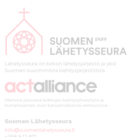
A
l
a
p
a
l
k
Lähetysseura on kirkon lähetysjärjestö ja yksi
Suomen suurimmista kehitysjärjestöistä.
k
i
Olemme jäsenenä kirkkojen kehitysyhteistyön ja
humanitaarisen avun kansainvälisessä verkostossa.
Suomen Lähetysseura
info@suomenlahetysseura.fi
+358 9 12 971