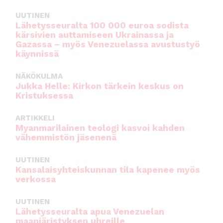
UUTINEN
Lähetysseuralta 100 000 euroa sodista
kärsivien auttamiseen Ukrainassa ja
Gazassa – myös Venezuelassa avustustyö
käynnissä
NÄKÖKULMA
Jukka Helle: Kirkon tärkein keskus on
Kristuksessa
ARTIKKELI
Myanmarilainen teologi kasvoi kahden
vähemmistön jäsenenä
UUTINEN
Kansalaisyhteiskunnan tila kapenee myös
verkossa
UUTINEN
Lähetysseuralta apua Venezuelan
maanjäristyksen uhreille