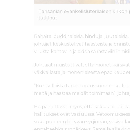
Tansanian evankelisluterilaisen kirkon
tutkinut
Bahaita, buddhalaisia, hinduja, juutalaisia,
johtajat keskustelivat haasteista ja onnistumi
virusta kantaviin ja aidsia sairastaviin ihmisii
Johtajat muistuttivat, että monet kärsivät
väkivallasta ja monenlaisesta epäoikeud
”Kun sellaista tapahtuu uskonnon, kulttuur
meitä ja haastaa meidät toimimaan”, johtaj
He painottavat myös, että seksuaali- ja li
hallitukset ovat vastuussa. Vetoomuksessa 
sukupuoleen liittyvän syrjinnän, väkivalla
ennaltaehkäisyn tärkeys. Samalla allekirj