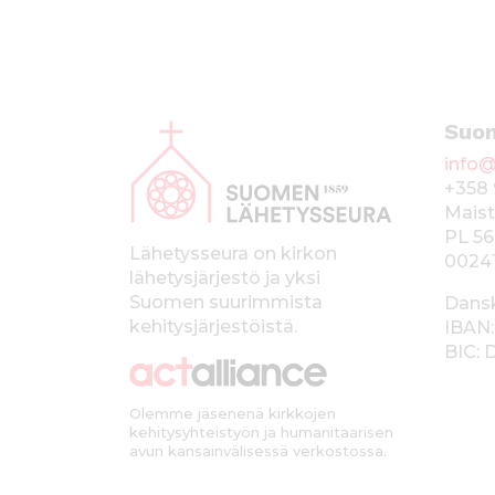
A
Suo
l
info@
a
+358 
p
Maist
PL 56
a
Lähetysseura on kirkon
0024
lähetysjärjestö ja yksi
l
Suomen suurimmista
Dans
k
kehitysjärjestöistä.
IBAN:
BIC:
k
i
Olemme jäsenenä kirkkojen
kehitysyhteistyön ja humanitaarisen
avun kansainvälisessä verkostossa.