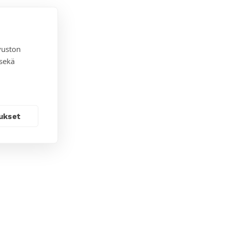
vuston
 sekä
ukset