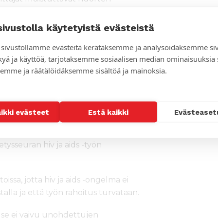
istusta, perhesuunnittelun
ävien ihmisten asianmukaisesta
sivustolla käytetyistä evästeistä
sivustollamme evästeitä kerätäksemme ja analysoidaksemme si
kyä ja käyttöä, tarjotaksemme sosiaalisen median ominaisuuksia
on läpileikkaavana teemana.
emme ja räätälöidäksemme sisältöä ja mainoksia.
joiden – erityisesti kirkkojen
miaan liittyvän häpeän purkamisessa ja
sessa.
aikki evästeet
Estä kaikki
Evästeaset
skonnot haluavat esiintyä samassa
n pysäyttämisessä ja sairastuneiden
tysseuran hiv ja aids -työn
oissa, jotta hiv ja aids -ongelma ei
lla ja että työn rahoitus turvataan.
s se ei vaivu unohdettujen