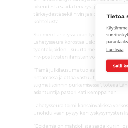
oikeudesta saada terveys- ja seksuaalival
tärkeydestä sekä hivin ja aidsin kanssa el
Tietoa 
kohtelusta.
Käytämme 
suoritusky
Suomen Lähetysseuran työssä hiv ja aids 
parantaaks
Lähetysseura korostaa uskonnollisten toimi
Lue lisää
työntekijöiden – suurta merkitystä epide
hiv-positiivisten ihmisten voimaannuttami
Salli k
”Tämä julkilausuma tuo esille sen, että u
rintamassa ja ottaa vastuuta hiv-epidemia
stigmatisoinnin purkamisessa”, toteaa Lähe
asiantuntija pastori Kati Kemppainen.
Lähetysseura toimii kansainvälisissä verkost
unohdu vaan pysyy kehityskysymysten lista
”Epidemia on mahdollista saada kuriin, jo