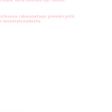
rhiala: Mitä Jeesus nyt tekisi?
kirkossa rakennetaan ymmärrystä
n moninaisuudesta