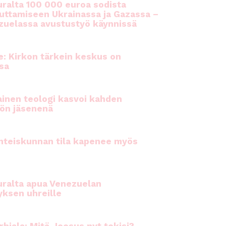
ralta 100 000 euroa sodista
auttamiseen Ukrainassa ja Gazassa –
uelassa avustustyö käynnissä
e: Kirkon tärkein keskus on
sa
inen teologi kasvoi kahden
ön jäsenenä
hteiskunnan tila kapenee myös
ralta apua Venezuelan
yksen uhreille