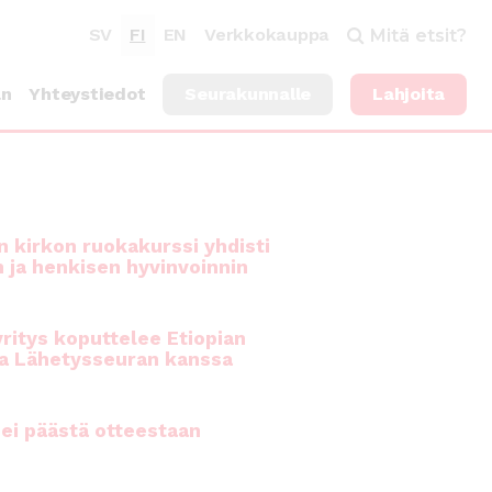
SV
FI
EN
Verkkokauppa
Mitä etsit?
an
Yhteystiedot
Seurakunnalle
Lahjoita
 kirkon ruokakurssi yhdisti
n ja henkisen hyvinvoinnin
ritys koputtelee Etiopian
a Lähetysseuran kanssa
ei päästä otteestaan