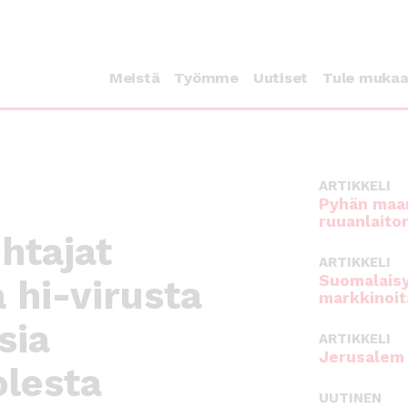
Meistä
Työmme
Uutiset
Tule muka
ARTIKKELI
Pyhän maan
ruuanlaito
htajat
ARTIKKELI
Suomalaisy
 hi-virusta
markkinoit
sia
ARTIKKELI
Jerusalem 
olesta
UUTINEN