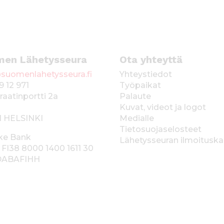
men Lähetysseura
Ota yhteyttä
suomenlahetysseura.fi
Yhteystiedot
9 12 971
Työpaikat
raatinportti 2a
Palaute
Kuvat, videot ja logot
1 HELSINKI
Medialle
Tietosuojaselosteet
ke Bank
Lähetysseuran ilmoitusk
 FI38 8000 1400 1611 30
 DABAFIHH