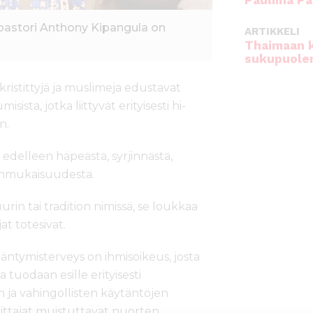
Pauliina Pa
 pastori Anthony Kipangula on
ARTIKKELI
Thaimaan 
sukupuole
 kristittyjä ja muslimeja edustavat
sista, jotka liittyvät erityisesti hi-
n.
 edelleen häpeästä, syrjinnästä,
enmukaisuudesta.
in tai tradition nimissä, se loukkaa
at totesivat.
sääntymisterveys on ihmisoikeus, josta
tuodaan esille erityisesti
n ja vahingollisten käytäntöjen
oittajat muistuttavat nuorten