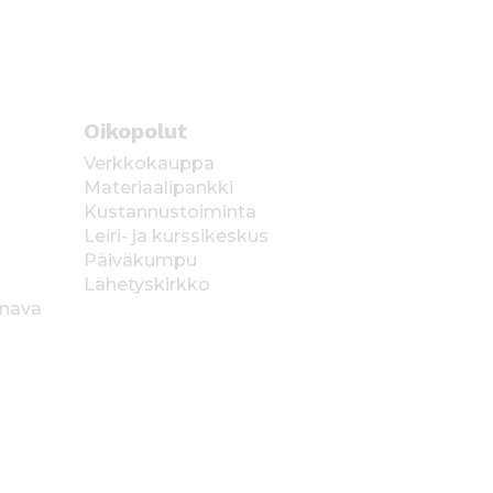
Oikopolut
Verkkokauppa
Materiaalipankki
Kustannustoiminta
Leiri- ja kurssikeskus
Päiväkumpu
Lähetyskirkko
anava