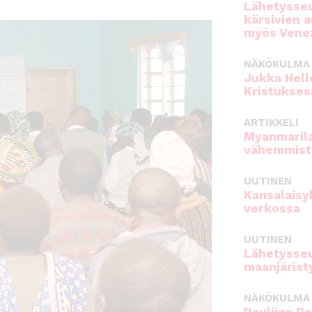
Lähetysseu
kärsivien 
myös Venez
NÄKÖKULMA
Jukka Hell
Kristukses
ARTIKKELI
Myanmarila
vähemmist
UUTINEN
Kansalaisy
verkossa
UUTINEN
Lähetysseu
maanjärist
NÄKÖKULMA