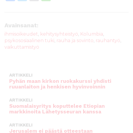
a
w
m
h
c
it
ai
a
e
te
l
ts
Avainsanat:
b
r
A
ihmisoikeudet
,
kehitysyhteistyö
,
Kolumbia
,
psykososiaalinen tuki
,
rauha ja sovinto
,
rauhantyö
,
o
p
vaikuttamistyö
o
p
k
ARTIKKELI
Pyhän maan kirkon ruokakurssi yhdisti
ruuanlaiton ja henkisen hyvinvoinnin
ARTIKKELI
Suomalaisyritys koputtelee Etiopian
markkinoita Lähetysseuran kanssa
ARTIKKELI
Jerusalem ei päästä otteestaan