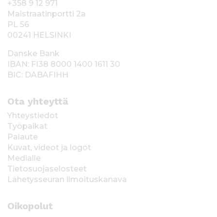
+358 9 12 971
Maistraatinportti 2a
PL 56
00241 HELSINKI
Danske Bank
IBAN: FI38 8000 1400 1611 30
BIC: DABAFIHH
Ota yhteyttä
Yhteystiedot
Työpaikat
Palaute
Kuvat, videot ja logot
Medialle
Tietosuojaselosteet
Lähetysseuran ilmoituskanava
Oikopolut