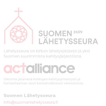
A
l
a
p
a
l
k
Lähetysseura on kirkon lähetysjärjestö ja yksi
Suomen suurimmista kehitysjärjestöistä.
k
i
Olemme jäsenenä kirkkojen kehitysyhteistyön ja
humanitaarisen avun kansainvälisessä verkostossa.
Suomen Lähetysseura
info@suomenlahetysseura.fi