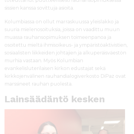
toteuttanut puutteellisesti rauhansopimuksessa
sissien kanssa sovittuja asioita.
Kolumbiassa on ollut marraskuussa yleislakko ja
suuria mielenosoituksia, joissa on vaadittu muun
muassa rauhansopimuksen toimeenpanoa ja
osoitettu mieltä ihmisoikeus- ja ympäristöaktivistien,
sosiaalisten liikkeiden johtajien ja alkuperäisväestön
murhia vastaan. Myös Kolumbian
evankelisluterilaisen kirkon edustajat sekä
kirkkojenvälinen rauhandialogiverkosto DiPaz ovat
marssineet rauhan puolesta.
Lainsäädäntö kesken