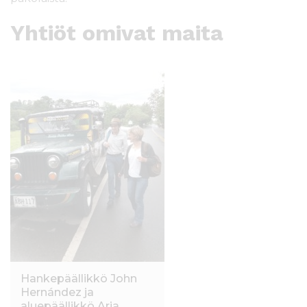
Yhtiöt omivat maita
Hankepäällikkö John
Hernández ja
aluepäällikkö Arja