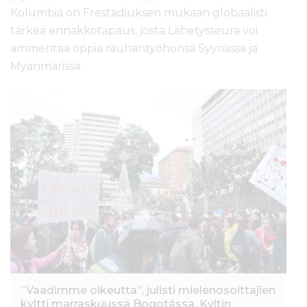
Kolumbia on Frestadiuksen mukaan globaalisti
tärkeä ennakkotapaus, josta Lähetysseura voi
ammentaa oppia rauhantyöhönsä Syyriassa ja
Myanmarissa.
”Vaadimme oikeutta”, julisti mielenosoittajien
kyltti marraskuussa Bogotássa. Kyltin