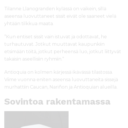
Tilanne Llanogranden kylässä on vaikein, sillä
aseensa luovuttaneet sissit eivät ole saaneet vielä
yhtään tilkkua maata.
”Kun entiset sissit vain istuvat ja odottavat, he
turhautuvat. Jotkut muuttavat kaupunkiin
etsimään töitä, jotkut perheensä luo, jotkut liittyvät
takaisin aseellisiin ryhmiin.”
Antioquia on kolmen kärjessä ikävässä tilastossa.
Viime vuonna eniten aseensa luovuttaneita sissejä
murhattiin Caucan, Nariñon ja Antioquian alueilla.
Sovintoa rakentamassa