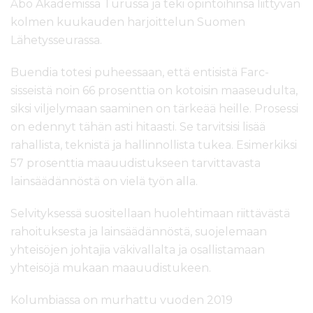
Åbo Akademissa Turussa ja teki opintoihinsa liittyvän
kolmen kuukauden harjoittelun Suomen
Lähetysseurassa.
Buendia totesi puheessaan, että entisistä Farc-
sisseistä noin 66 prosenttia on kotoisin maaseudulta,
siksi viljelymaan saaminen on tärkeää heille. Prosessi
on edennyt tähän asti hitaasti. Se tarvitsisi lisää
rahallista, teknistä ja hallinnollista tukea. Esimerkiksi
57 prosenttia maauudistukseen tarvittavasta
lainsäädännöstä on vielä työn alla.
Selvityksessä suositellaan huolehtimaan riittävästä
rahoituksesta ja lainsäädännöstä, suojelemaan
yhteisöjen johtajia väkivallalta ja osallistamaan
yhteisöjä mukaan maauudistukeen.
Kolumbiassa on murhattu vuoden 2019