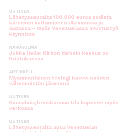
UUTINEN
Lähetysseuralta 100 000 euroa sodista
kärsivien auttamiseen Ukrainassa ja
Gazassa – myös Venezuelassa avustustyö
käynnissä
NÄKÖKULMA
Jukka Helle: Kirkon tärkein keskus on
Kristuksessa
ARTIKKELI
Myanmarilainen teologi kasvoi kahden
vähemmistön jäsenenä
UUTINEN
Kansalaisyhteiskunnan tila kapenee myös
verkossa
UUTINEN
Lähetysseuralta apua Venezuelan