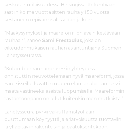
keskustelutilaisuudessa Helsingissä. Kolumbiaan
saatiin kolme vuotta sitten rauha yli 50 vuotta
kestäneen repivän sisällissodan jälkeen.
”Maakysymykset ja maareformi on avain kestävään
rauhaan”, sanoo
Sami Frestadius
, joka on
oikeudenmukaisen rauhan asiantuntijana Suomen
Lähetysseurassa.
”Kolumbian rauhanprosessin yhteydessä
onnistuttiin neuvottelemaan hyvä maareformi, jossa
Farc-sisseille luvattiin uuden elämän aloittamiseksi
maata vastineeksi aseista luopumiselle. Maareformin
täytäntöönpano on ollut kuitenkin monimutkaista.”
Lähetysseura pyrkii vaikuttamistyöllään
puuttumaan köyhyyttä ja eriarvoisuutta tuottaviin
ja ylläpitäviin rakenteisiin ja päätöksentekoon.