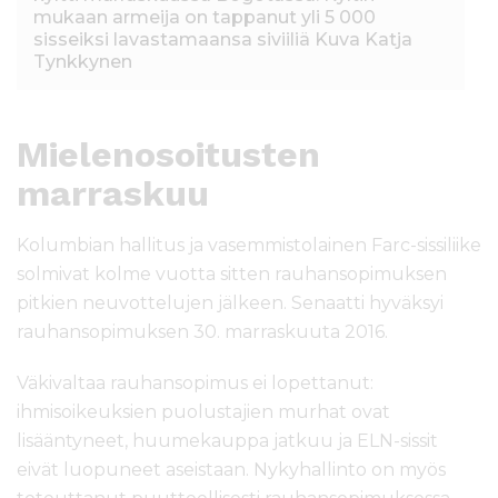
mukaan armeija on tappanut yli 5 000
sisseiksi lavastamaansa siviiliä Kuva Katja
Tynkkynen
Mielenosoitusten
marraskuu
Kolumbian hallitus ja vasemmistolainen Farc-sissiliike
solmivat kolme vuotta sitten rauhansopimuksen
pitkien neuvottelujen jälkeen. Senaatti hyväksyi
rauhansopimuksen 30. marraskuuta 2016.
Väkivaltaa rauhansopimus ei lopettanut:
ihmisoikeuksien puolustajien murhat ovat
lisääntyneet, huumekauppa jatkuu ja ELN-sissit
eivät luopuneet aseistaan. Nykyhallinto on myös