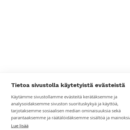
l
i
s
e
n
m
e
d
Tietoa sivustolla käytetyistä evästeistä
i
Käytämme sivustollamme evästeitä kerätäksemme ja
a
analysoidaksemme sivuston suorituskykyä ja käyttöä,
n
tarjotaksemme sosiaalisen median ominaisuuksia sekä
t
parantaaksemme ja räätälöidäksemme sisältöä ja mainoksi
Lue lisää