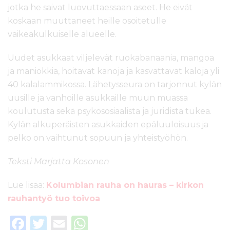
jotka he saivat luovuttaessaan aseet. He eivät
koskaan muuttaneet heille osoitetulle
vaikeakulkuiselle alueelle.
Uudet asukkaat viljelevät ruokabanaania, mangoa
ja maniokkia, hoitavat kanoja ja kasvattavat kaloja yli
40 kalalammikossa. Lähetysseura on tarjonnut kylän
uusille ja vanhoille asukkaille muun muassa
koulutusta sekä psykososiaalista ja juridista tukea.
Kylän alkuperäisten asukkaiden epäluuloisuus ja
pelko on vaihtunut sopuun ja yhteistyöhön.
Teksti Marjatta Kosonen
Lue lisää:
Kolumbian rauha on hauras – kirkon
rauhantyö tuo toivoa
F
T
E
W