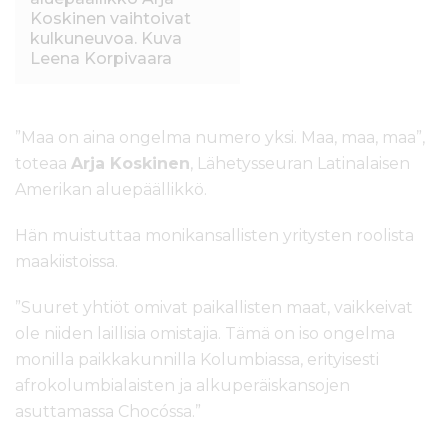
Koskinen vaihtoivat
kulkuneuvoa. Kuva
Leena Korpivaara
”Maa on aina ongelma numero yksi. Maa, maa, maa”,
toteaa
Arja Koskinen
, Lähetysseuran Latinalaisen
Amerikan aluepäällikkö.
Hän muistuttaa monikansallisten yritysten roolista
maakiistoissa.
”Suuret yhtiöt omivat paikallisten maat, vaikkeivat
ole niiden laillisia omistajia. Tämä on iso ongelma
monilla paikkakunnilla Kolumbiassa, erityisesti
afrokolumbialaisten ja alkuperäiskansojen
asuttamassa Chocóssa.”