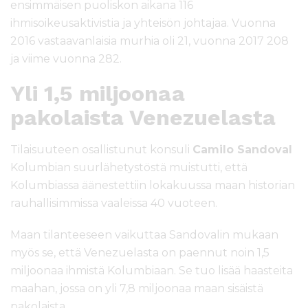
ensimmäisen puoliskon aikana 116
ihmisoikeusaktivistia ja yhteisön johtajaa. Vuonna
2016 vastaavanlaisia murhia oli 21, vuonna 2017 208
ja viime vuonna 282.
Yli 1,5 miljoonaa
pakolaista Venezuelasta
Tilaisuuteen osallistunut konsuli
Camilo Sandoval
Kolumbian suurlähetystöstä muistutti, että
Kolumbiassa äänestettiin lokakuussa maan historian
rauhallisimmissa vaaleissa 40 vuoteen.
Maan tilanteeseen vaikuttaa Sandovalin mukaan
myös se, että Venezuelasta on paennut noin 1,5
miljoonaa ihmistä Kolumbiaan. Se tuo lisää haasteita
maahan, jossa on yli 7,8 miljoonaa maan sisäistä
pakolaista.