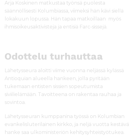
Arja Koskinen matkustaa työnsä puolesta
säännöllisesti Kolumbiassa, viimeksi hän kävi siellä
lokakuun lopussa. Hän tapaa matkoillaan myös
ihmisoikeusaktivisteja ja entisiä Farc-sissejä.
Odottelu turhauttaa
Lähetysseura aloitti viime vuonna neljässä kylässä
Antioquian alueella hankeen, jolla pyritään
tukemaan entisten sissien sopeutumista
siviilielämään. Tavoitteena on rakentaa rauhaa ja
sovintoa.
Lähetysseuran kumppanina työssä on Kolumbian
evankelisluterilainen kirkko, ja neljä vuotta kestävä
hanke saa ulkoministeriön kehitysyhteistyötukea.