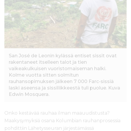
l
t
ö
ö
n
San José de Leonin kylässä entiset sissit ovat
rakentaneet itselleen talot ja tien
vaikeakulkuisen vuoristomaiseman halki.
Kolme vuotta sitten solmitun
rauhansopimuksen jälkeen 7 000 Farc-sissiä
laski aseensa ja sissiliikkeestä tuli puolue. Kuva
Edwin Mosquera.
Onko kestävää rauhaa ilman maauudistusta?
Maakysymyksiä osana Kolumbian rauhanprosessia
pohdittiin Lähetysseuran järjestämässä