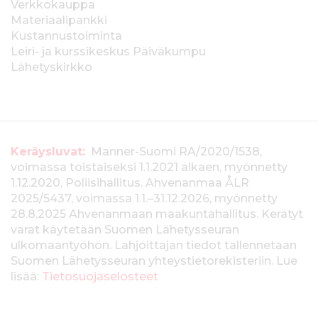
Verkkokauppa
Materiaalipankki
Kustannustoiminta
Leiri- ja kurssikeskus Päiväkumpu
Lähetyskirkko
T
Keräysluvat:
Manner-Suomi RA/2020/1538,
voimassa toistaiseksi 1.1.2021 alkaen, myönnetty
i
1.12.2020, Poliisihallitus. Ahvenanmaa ÅLR
e
2025/5437, voimassa 1.1.–31.12.2026, myönnetty
28.8.2025 Ahvenanmaan maakuntahallitus. Kerätyt
d
varat käytetään Suomen Lähetysseuran
ulkomaantyöhön. Lahjoittajan tiedot tallennetaan
o
Suomen Lähetysseuran yhteystietorekisteriin. Lue
t
lisää:
Tietosuojaselosteet
k