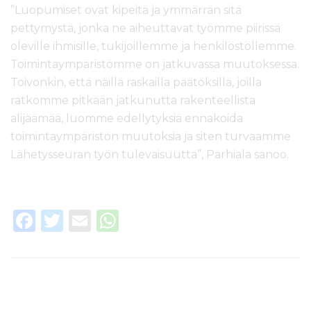
”Luopumiset ovat kipeitä ja ymmärrän sitä
pettymystä, jonka ne aiheuttavat työmme piirissä
oleville ihmisille, tukijoillemme ja henkilöstöllemme.
Toimintaympäristömme on jatkuvassa muutoksessa.
Toivonkin, että näillä raskailla päätöksillä, joilla
ratkomme pitkään jatkunutta rakenteellista
alijäämää, luomme edellytyksiä ennakoida
toimintaympäristön muutoksia ja siten turvaamme
Lähetysseuran työn tulevaisuutta”, Parhiala sanoo.
F
T
E
W
a
w
m
h
c
it
ai
a
e
te
l
ts
b
r
A