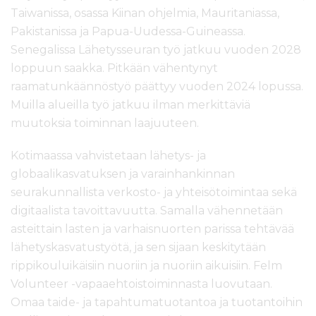
Taiwanissa, osassa Kiinan ohjelmia, Mauritaniassa,
Pakistanissa ja Papua-Uudessa-Guineassa.
Senegalissa Lähetysseuran työ jatkuu vuoden 2028
loppuun saakka. Pitkään vähentynyt
raamatunkäännöstyö päättyy vuoden 2024 lopussa.
Muilla alueilla työ jatkuu ilman merkittäviä
muutoksia toiminnan laajuuteen.
Kotimaassa vahvistetaan lähetys- ja
globaalikasvatuksen ja varainhankinnan
seurakunnallista verkosto- ja yhteisötoimintaa sekä
digitaalista tavoittavuutta. Samalla vähennetään
asteittain lasten ja varhaisnuorten parissa tehtävää
lähetyskasvatustyötä, ja sen sijaan keskitytään
rippikouluikäisiin nuoriin ja nuoriin aikuisiin. Felm
Volunteer -vapaaehtoistoiminnasta luovutaan.
Omaa taide- ja tapahtumatuotantoa ja tuotantoihin