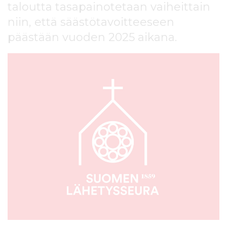
taloutta tasapainotetaan vaiheittain
l
t
niin, että säästötavoitteeseen
ö
päästään vuoden 2025 aikana.
ö
n