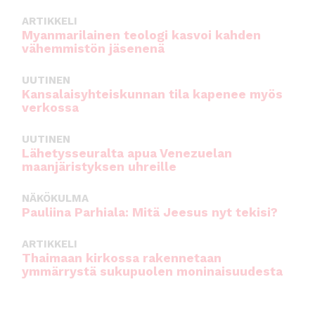
ARTIKKELI
Myanmarilainen teologi kasvoi kahden
vähemmistön jäsenenä
UUTINEN
Kansalaisyhteiskunnan tila kapenee myös
verkossa
UUTINEN
Lähetysseuralta apua Venezuelan
maanjäristyksen uhreille
NÄKÖKULMA
Pauliina Parhiala: Mitä Jeesus nyt tekisi?
ARTIKKELI
Thaimaan kirkossa rakennetaan
ymmärrystä sukupuolen moninaisuudesta