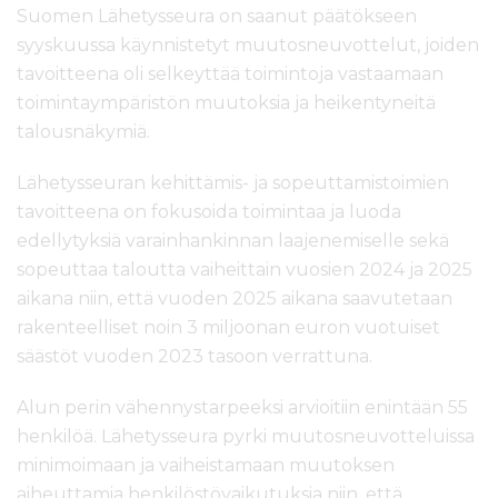
Suomen Lähetysseura on saanut päätökseen
syyskuussa käynnistetyt muutosneuvottelut, joiden
tavoitteena oli
selkeyttää toimintoja vastaamaan
toimintaympäristön muutoksia ja heikentyneitä
talousnäkymiä.
Lähetysseuran kehittämis- ja sopeuttamistoimien
tavoitteena on fokusoida toimintaa ja luoda
edellytyksiä varainhankinnan laajenemiselle sekä
sopeuttaa taloutta vaiheittain vuosien 2024 ja 2025
aikana niin, että vuoden 2025 aikana saavutetaan
rakenteelliset noin 3 miljoonan euron vuotuiset
säästöt vuoden 2023 tasoon verrattuna.
Alun perin vähennystarpeeksi arvioitiin enintään 55
henkilöä. Lähetysseura pyrki muutosneuvotteluissa
minimoimaan ja vaiheistamaan muutoksen
aiheuttamia henkilöstövaikutuksia niin, että