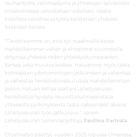
rauhantyötä, vammaistyötä ja yhteisöjen selviämistä
ilmastokriisissä vahvistetaan edelleen. Lisäksi
kristillistä tavoittavaa työtä kehitetään yhdessä
kirkkojen kanssa.
”
Tavoitteemme on, että työ maailmalla kärsisi
mahdollisimman vähän ja ehtisimme suunnitella
siirtymää yhdessä niiden yhteistyökumppanien
kanssa, joita muutos koskee. Haluamme myös taata
kotimaisten ydintoimintojen jatkumisen ja vähentää
ja vaiheistaa henkilöstövaikutuksia mahdollisimman
paljon. Haluan kiittää osaltani Lähetysseuran
henkilöstöä hyvästä neuvotteluilmapiiristä ja
yhteisestä pyrkimyksestä taata vaikeanakin aikana
Lähetysseuran työn jatkuvuus ”,
sanoo
Lähetysseuran toiminnanjohtaja
Pauliina Parhiala
.
Ohjelmatyö päättyy vuoden 2025 lopussa Omanissa,