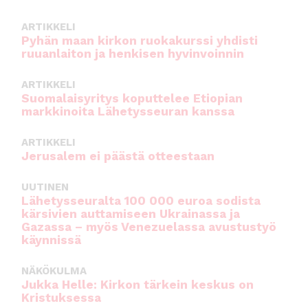
o
p
ARTIKKELI
o
p
Pyhän maan kirkon ruokakurssi yhdisti
ruuanlaiton ja henkisen hyvinvoinnin
k
ARTIKKELI
Suomalaisyritys koputtelee Etiopian
markkinoita Lähetysseuran kanssa
ARTIKKELI
Jerusalem ei päästä otteestaan
UUTINEN
Lähetysseuralta 100 000 euroa sodista
kärsivien auttamiseen Ukrainassa ja
Gazassa – myös Venezuelassa avustustyö
käynnissä
NÄKÖKULMA
Jukka Helle: Kirkon tärkein keskus on
Kristuksessa