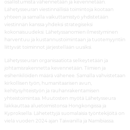
osallistumista vähennetään ja kevennetään.
Lähetysseuran viestinnällisiä toimintoja kootaan
yhteen ja samalla vaikuttamistyö yhdistetään
viestinnän kanssa yhdeksi strategiseksi
kokonaisuudeksi. Lähetyssanomien ilmestyminen
harventuu ja kustannustoimintaan ja tuotemyyntiin
liittyvät toiminnot järjestellään uusiksi.
Lähetysseuran organisaatiota selkeytetään ja
johtamisrakennetta kevennetään. Tiimien ja
esihenkilöiden määrä vähenee. Samalla vahvistetaan
kirkollisen työn, humanitaarisen avun,
kehitysyhteistyön ja rauhanrakentamisen
yhteistoimintaa. Muutosten myötä Lähetysseura
lakkauttaa aluetoimistonsa Hongkongissa ja
Kyproksella. Lähetettyjä suomalaisia työntekijöitä on
vielä vuoden 2024 ajan Taiwanilla ja Namibiassa.