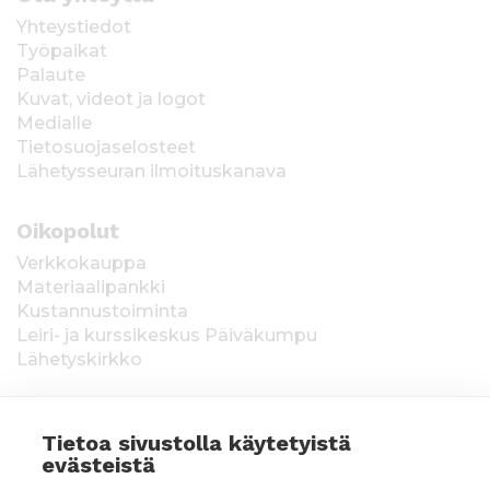
Yhteystiedot
Työpaikat
Palaute
Kuvat, videot ja logot
Medialle
Tietosuojaselosteet
Lähetysseuran ilmoituskanava
Oikopolut
Verkkokauppa
Materiaalipankki
Kustannustoiminta
Leiri- ja kurssikeskus Päiväkumpu
Lähetyskirkko
Tietoa sivustolla käytetyistä
evästeistä
Keräysluvat:
Manner-Suomi RA/2020/1538,