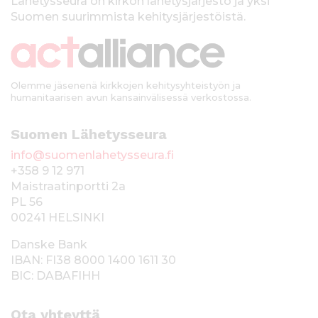
k
Lähetysseura on kirkon lähetysjärjestö ja yksi
Suomen suurimmista kehitysjärjestöistä.
k
i
Olemme jäsenenä kirkkojen kehitysyhteistyön ja
humanitaarisen avun kansainvälisessä verkostossa.
Suomen Lähetysseura
info@suomenlahetysseura.fi
+358 9 12 971
Maistraatinportti 2a
PL 56
00241 HELSINKI
Danske Bank
IBAN: FI38 8000 1400 1611 30
BIC: DABAFIHH
Ota yhteyttä