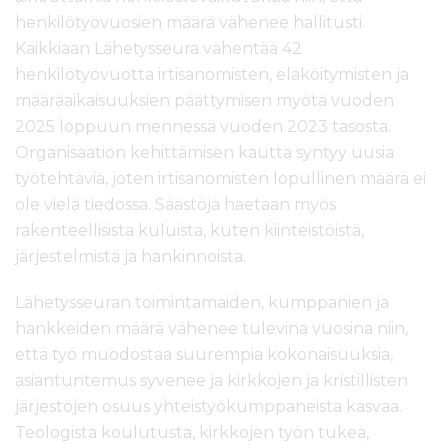
henkilötyövuosien määrä vähenee hallitusti.
Kaikkiaan Lähetysseura vähentää 42
henkilötyövuotta irtisanomisten, eläköitymisten ja
määräaikaisuuksien päättymisen myötä vuoden
2025 loppuun mennessä vuoden 2023 tasosta.
Organisaation kehittämisen kautta syntyy uusia
työtehtäviä, joten irtisanomisten lopullinen määrä ei
ole vielä tiedossa. Säästöjä haetaan myös
rakenteellisista kuluista, kuten kiinteistöistä,
järjestelmistä ja hankinnoista.
Lähetysseuran toimintamaiden, kumppanien ja
hankkeiden määrä vähenee tulevina vuosina niin,
että työ muodostaa suurempia kokonaisuuksia,
asiantuntemus syvenee ja kirkkojen ja kristillisten
järjestöjen osuus yhteistyökumppaneista kasvaa.
Teologista koulutusta, kirkkojen työn tukea,