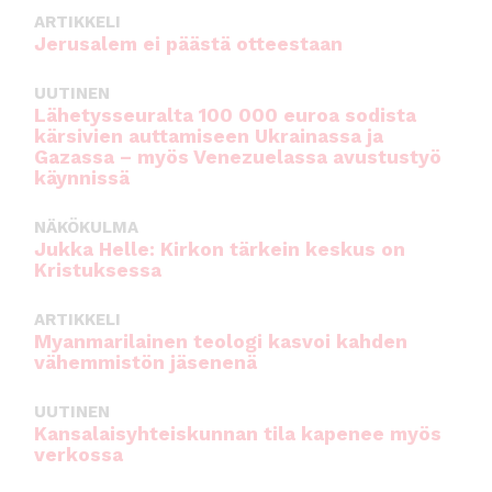
ARTIKKELI
Jerusalem ei päästä otteestaan
UUTINEN
Lähetysseuralta 100 000 euroa sodista
kärsivien auttamiseen Ukrainassa ja
Gazassa – myös Venezuelassa avustustyö
käynnissä
NÄKÖKULMA
Jukka Helle: Kirkon tärkein keskus on
Kristuksessa
ARTIKKELI
Myanmarilainen teologi kasvoi kahden
vähemmistön jäsenenä
UUTINEN
Kansalaisyhteiskunnan tila kapenee myös
verkossa