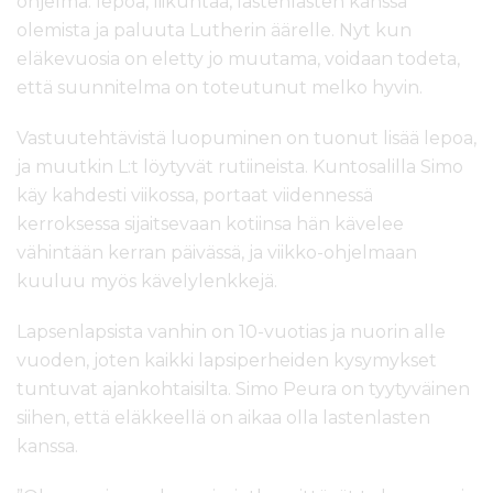
ohjelma: lepoa, liikuntaa, lastenlasten kanssa
olemista ja paluuta Lutherin äärelle. Nyt kun
eläkevuosia on eletty jo muutama, voidaan todeta,
että suunnitelma on toteutunut melko hyvin.
Vastuutehtävistä luopuminen on tuonut lisää lepoa,
ja muutkin L:t löytyvät rutiineista. Kuntosalilla Simo
käy kahdesti viikossa, portaat viidennessä
kerroksessa sijaitsevaan kotiinsa hän kävelee
vähintään kerran päivässä, ja viikko-ohjelmaan
kuuluu myös kävelylenkkejä.
Lapsenlapsista vanhin on 10-vuotias ja nuorin alle
vuoden, joten kaikki lapsiperheiden kysymykset
tuntuvat ajankohtaisilta. Simo Peura on tyytyväinen
siihen, että eläkkeellä on aikaa olla lastenlasten
kanssa.