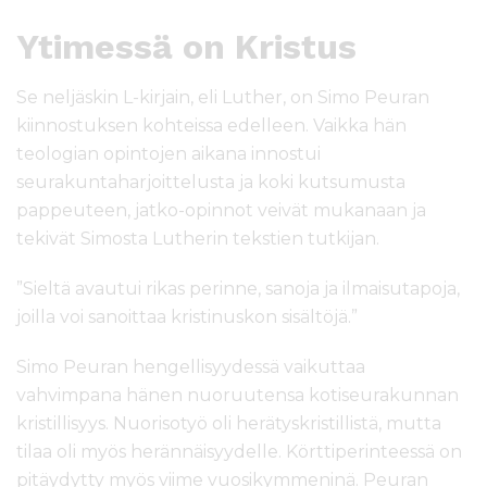
Ytimessä on Kristus
Se neljäskin L-kirjain, eli Luther, on Simo Peuran
kiinnostuksen kohteissa edelleen. Vaikka hän
teologian opintojen aikana innostui
seurakuntaharjoittelusta ja koki kutsumusta
pappeuteen, jatko-opinnot veivät mukanaan ja
tekivät Simosta Lutherin tekstien tutkijan.
”Sieltä avautui rikas perinne, sanoja ja ilmaisutapoja,
joilla voi sanoittaa kristinuskon sisältöjä.”
Simo Peuran hengellisyydessä vaikuttaa
vahvimpana hänen nuoruutensa kotiseurakunnan
kristillisyys. Nuorisotyö oli herätyskristillistä, mutta
tilaa oli myös herännäisyydelle. Körttiperinteessä on
pitäydytty myös viime vuosikymmeninä. Peuran