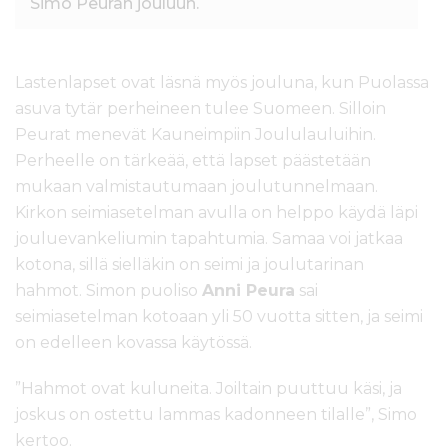
Simo Peuran jouluun.
Lastenlapset ovat läsnä myös jouluna, kun Puolassa
asuva tytär perheineen tulee Suomeen. Silloin
Peurat menevät Kauneimpiin Joululauluihin.
Perheelle on tärkeää, että lapset päästetään
mukaan valmistautumaan joulutunnelmaan.
Kirkon seimiasetelman avulla on helppo käydä läpi
jouluevankeliumin tapahtumia. Samaa voi jatkaa
kotona, sillä sielläkin on seimi ja joulutarinan
hahmot. Simon puoliso
Anni Peura
sai
seimiasetelman kotoaan yli 50 vuotta sitten, ja seimi
on edelleen kovassa käytössä.
”Hahmot ovat kuluneita. Joiltain puuttuu käsi, ja
joskus on ostettu lammas kadonneen tilalle”, Simo
kertoo.