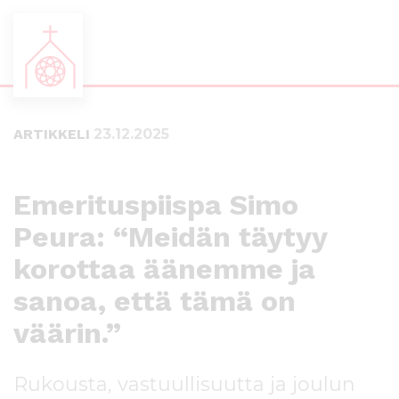
S
S
i
i
i
i
ARTIKKELI
23.12.2025
r
r
r
r
y
y
s
a
Emerituspiispa Simo
u
l
Peura: “Meidän täytyy
o
a
r
p
korottaa äänemme ja
a
a
a
l
sanoa, että tämä on
n
k
väärin.”
s
k
i
i
s
i
Rukousta, vastuullisuutta ja joulun
ä
n