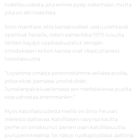
todellisuudesta, jota emme pysty näkemään, mutta
joka on silti todellista.
Simo mainitsee, että kansainväliset vastuutehtävät
opettivat hänelle, miten esimerkiksi 1970-luvulta
lähtien käydyt oppikeskustelut Venäjän
ortodoksisen kirkon kanssa ovat rikastuttaneet
luterilaisuutta.
”Löysimme omasta perinnöstämme sellaisia puolia,
jotka olivat jäämässä unohduksiin.
Jumalanpalveluselämässä sen mietiskelevää puolta
voisi vahvistaa enemmänkin.”
Myös katolilaisuudesta meillä on Simo Peuran
mielestä opittavaa. Katolilaisen vävynsä kautta
perhe on omaksunut pienen osan katolilaisuutta
jouluperinteisiinsä. Se näkyy ruokapöydässä: aattona