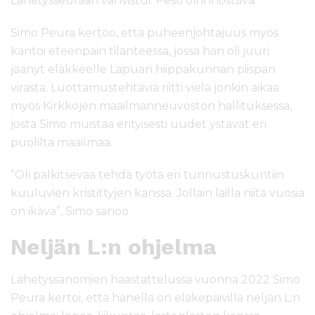
Lähetysseuraan vahvistui. Pesti oli innostava.”
Simo Peura kertoo, että puheenjohtajuus myös
kantoi eteenpäin tilanteessa, jossa hän oli juuri
jäänyt eläkkeelle Lapuan hiippakunnan piispan
virasta. Luottamustehtäviä riitti vielä jonkin aikaa
myös Kirkkojen maailmanneuvoston hallituksessa,
josta Simo muistaa erityisesti uudet ystävät eri
puolilta maailmaa.
”Oli palkitsevaa tehdä työtä eri tunnustuskuntiin
kuuluvien kristittyjen kanssa. Jollain lailla niitä vuosia
on ikävä”, Simo sanoo.
Neljän L:n ohjelma
Lähetyssanomien haastattelussa vuonna 2022 Simo
Peura kertoi, että hänellä on eläkepäivillä neljän L:n