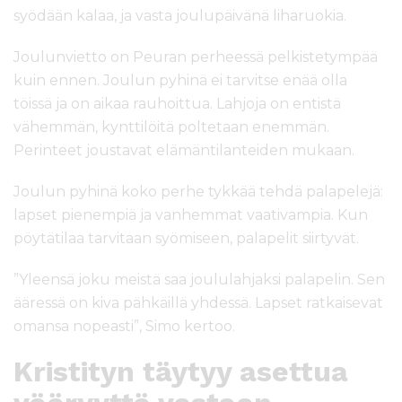
syödään kalaa, ja vasta joulupäivänä liharuokia.
Joulunvietto on Peuran perheessä pelkistetympää
kuin ennen. Joulun pyhinä ei tarvitse enää olla
töissä ja on aikaa rauhoittua. Lahjoja on entistä
vähemmän, kynttilöitä poltetaan enemmän.
Perinteet joustavat elämäntilanteiden mukaan.
Joulun pyhinä koko perhe tykkää tehdä palapelejä:
lapset pienempiä ja vanhemmat vaativampia. Kun
pöytätilaa tarvitaan syömiseen, palapelit siirtyvät.
”Yleensä joku meistä saa joululahjaksi palapelin. Sen
ääressä on kiva pähkäillä yhdessä. Lapset ratkaisevat
omansa nopeasti”, Simo kertoo.
Kristityn täytyy asettua