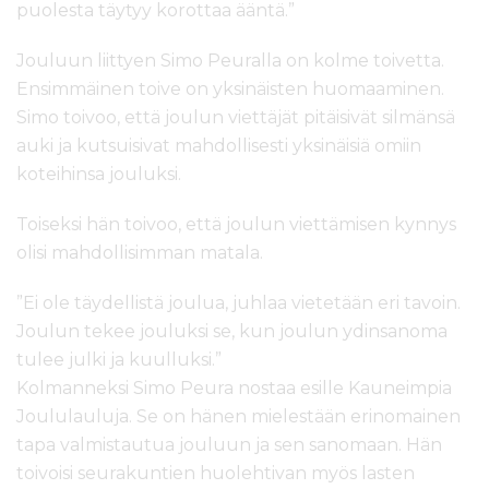
puolesta täytyy korottaa ääntä.”
Jouluun liittyen Simo Peuralla on kolme toivetta.
Ensimmäinen toive on yksinäisten huomaaminen.
Simo toivoo, että joulun viettäjät pitäisivät silmänsä
auki ja kutsuisivat mahdollisesti yksinäisiä omiin
koteihinsa jouluksi.
Toiseksi hän toivoo, että joulun viettämisen kynnys
olisi mahdollisimman matala.
”Ei ole täydellistä joulua, juhlaa vietetään eri tavoin.
Joulun tekee jouluksi se, kun joulun ydinsanoma
tulee julki ja kuulluksi.”
Kolmanneksi Simo Peura nostaa esille Kauneimpia
Joululauluja. Se on hänen mielestään erinomainen
tapa valmistautua jouluun ja sen sanomaan. Hän
toivoisi seurakuntien huolehtivan myös lasten