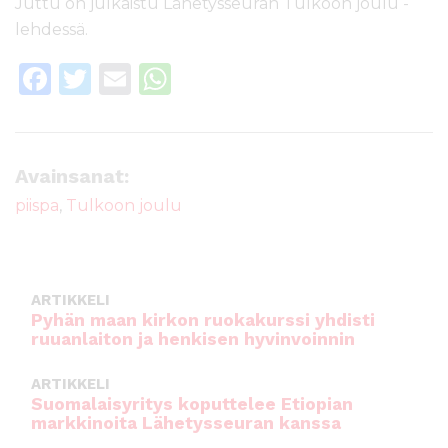
Juttu on julkaistu Lähetysseuran Tulkoon joulu -
lehdessä.
F
T
E
W
a
w
m
h
c
it
ai
a
e
te
l
ts
Avainsanat:
b
r
A
piispa
,
Tulkoon joulu
o
p
o
p
k
ARTIKKELI
Pyhän maan kirkon ruokakurssi yhdisti
ruuanlaiton ja henkisen hyvinvoinnin
ARTIKKELI
Suomalaisyritys koputtelee Etiopian
markkinoita Lähetysseuran kanssa