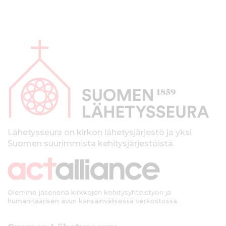
A
l
a
p
a
l
k
Lähetysseura on kirkon lähetysjärjestö ja yksi
Suomen suurimmista kehitysjärjestöistä.
k
i
Olemme jäsenenä kirkkojen kehitysyhteistyön ja
humanitaarisen avun kansainvälisessä verkostossa.