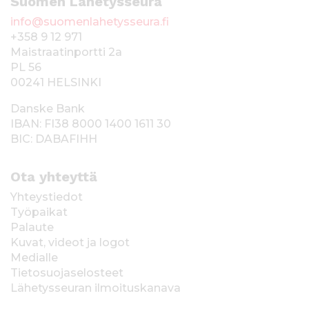
Suomen Lähetysseura
info@suomenlahetysseura.fi
+358 9 12 971
Maistraatinportti 2a
PL 56
00241 HELSINKI
Danske Bank
IBAN: FI38 8000 1400 1611 30
BIC: DABAFIHH
Ota yhteyttä
Yhteystiedot
Työpaikat
Palaute
Kuvat, videot ja logot
Medialle
Tietosuojaselosteet
Lähetysseuran ilmoituskanava