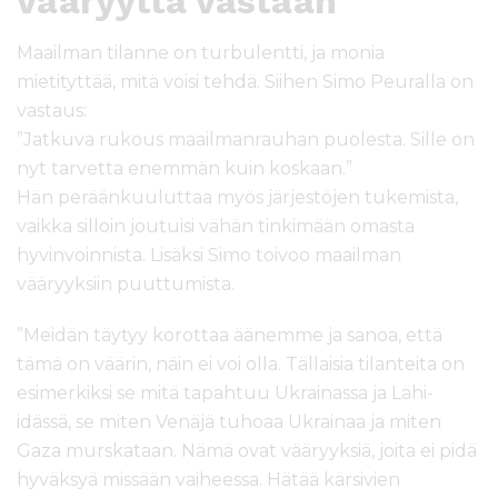
vääryyttä vastaan
Maailman tilanne on turbulentti, ja monia
mietityttää, mitä voisi tehdä. Siihen Simo Peuralla on
vastaus:
”Jatkuva rukous maailmanrauhan puolesta. Sille on
nyt tarvetta enemmän kuin koskaan.”
Hän peräänkuuluttaa myös järjestöjen tukemista,
vaikka silloin joutuisi vähän tinkimään omasta
hyvinvoinnista. Lisäksi Simo toivoo maailman
vääryyksiin puuttumista.
”Meidän täytyy korottaa äänemme ja sanoa, että
tämä on väärin, näin ei voi olla. Tällaisia tilanteita on
esimerkiksi se mitä tapahtuu Ukrainassa ja Lähi-
idässä, se miten Venäjä tuhoaa Ukrainaa ja miten
Gaza murskataan. Nämä ovat vääryyksiä, joita ei pidä
hyväksyä missään vaiheessa. Hätää kärsivien