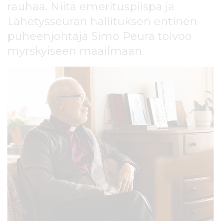
rauhaa. Niitä emerituspiispa ja
l
t
Lähetysseuran hallituksen entinen
ö
puheenjohtaja Simo Peura toivoo
ö
n
myrskyiseen maailmaan.