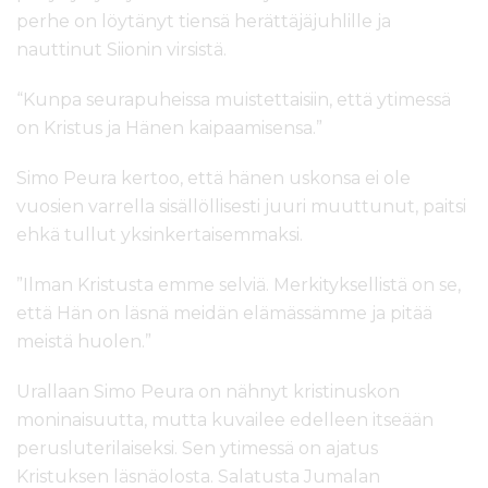
perhe on löytänyt tiensä herättäjäjuhlille ja
nauttinut Siionin virsistä.
“Kunpa seurapuheissa muistettaisiin, että ytimessä
on Kristus ja Hänen kaipaamisensa.”
Simo Peura kertoo, että hänen uskonsa ei ole
vuosien varrella sisällöllisesti juuri muuttunut, paitsi
ehkä tullut yksinkertaisemmaksi.
”Ilman Kristusta emme selviä. Merkityksellistä on se,
että Hän on läsnä meidän elämässämme ja pitää
meistä huolen.”
Urallaan Simo Peura on nähnyt kristinuskon
moninaisuutta, mutta kuvailee edelleen itseään
perusluterilaiseksi. Sen ytimessä on ajatus
Kristuksen läsnäolosta. Salatusta Jumalan