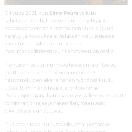
Oli vuosi 2021, kun
Simo Peura
valittiin
Lähetysseuran hallituksen puheenjohtajaksi.
Koronapandemian ensimmäinen vuosi oli juuri
kärsitty, ja kokouksia ei vieläkään voitu järjestää
kasvotusten. Aika oli tuulista niin
maailmanpoliittisesti kuin Lähetysseuran sisällä.
”Tehtäväni sattui murrosvaiheeseen ja oli työläs,
mutta siitä selvittiin”, Simo muotoilee. Yt-
neuvotteluiden aikana hänen työhönsä kuului
tukea toiminnanjohtajaa ja johtoryhmää.
Puheenjohtajana hän pääsi myös valitsemaan uutta
toiminnanjohtajaa ja näkemään, miten asiat
pikkuhiljaa rauhoittuivat.
”Tulkitsen tapahtunutta niin, että luottamus