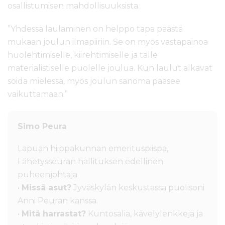
osallistumisen mahdollisuuksista.
”Yhdessä laulaminen on helppo tapa päästä
mukaan joulun ilmapiiriin. Se on myös vastapainoa
huolehtimiselle, kiirehtimiselle ja tälle
materialistiselle puolelle joulua. Kun laulut alkavat
soida mielessä, myös joulun sanoma pääsee
vaikuttamaan.”
Simo Peura
Lapuan hiippakunnan emerituspiispa,
Lähetysseuran hallituksen edellinen
puheenjohtaja
•
Missä asut?
Jyväskylän keskustassa puolisoni
Anni Peuran kanssa.
•
Mitä harrastat?
Kuntosalia, kävelylenkkejä ja