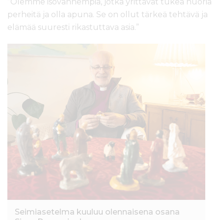
”Olemme isovanhempia, jotka yrittävät tukea nuoria
perheitä ja olla apuna. Se on ollut tärkeä tehtävä ja
elämää suuresti rikastuttava asia.”
Seimiasetelma kuuluu olennaisena osana