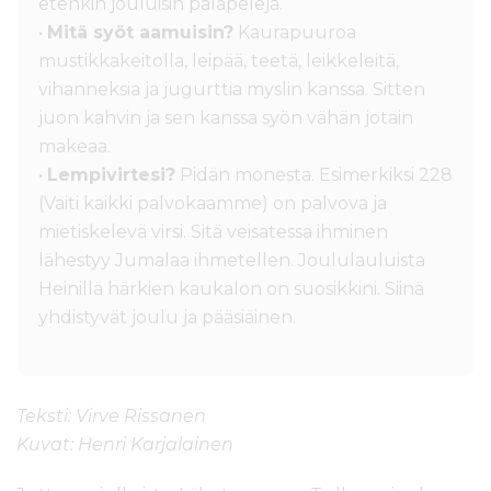
etenkin jouluisin palapelejä.
•
Mitä syöt aamuisin?
Kaurapuuroa
mustikkakeitolla, leipää, teetä, leikkeleitä,
vihanneksia ja jugurttia myslin kanssa. Sitten
juon kahvin ja sen kanssa syön vähän jotain
makeaa.
•
Lempivirtesi?
Pidän monesta. Esimerkiksi 228
(Vaiti kaikki palvokaamme) on palvova ja
mietiskelevä virsi. Sitä veisatessa ihminen
lähestyy Jumalaa ihmetellen. Joululauluista
Heinillä härkien kaukalon on suosikkini. Siinä
yhdistyvät joulu ja pääsiäinen.
Teksti: Virve Rissanen
Kuvat: Henri Karjalainen