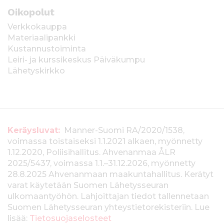
Oikopolut
Verkkokauppa
Materiaalipankki
Kustannustoiminta
Leiri- ja kurssikeskus Päiväkumpu
Lähetyskirkko
T
Keräysluvat:
Manner-Suomi RA/2020/1538,
voimassa toistaiseksi 1.1.2021 alkaen, myönnetty
i
1.12.2020, Poliisihallitus. Ahvenanmaa ÅLR
e
2025/5437, voimassa 1.1.–31.12.2026, myönnetty
28.8.2025 Ahvenanmaan maakuntahallitus. Kerätyt
d
varat käytetään Suomen Lähetysseuran
ulkomaantyöhön. Lahjoittajan tiedot tallennetaan
o
Suomen Lähetysseuran yhteystietorekisteriin. Lue
t
lisää:
Tietosuojaselosteet