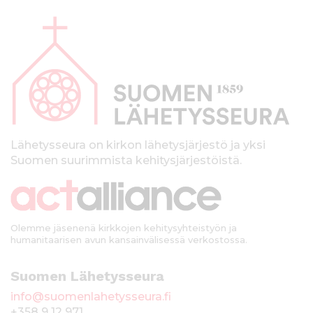
A
l
a
p
a
l
k
Lähetysseura on kirkon lähetysjärjestö ja yksi
Suomen suurimmista kehitysjärjestöistä.
k
i
Olemme jäsenenä kirkkojen kehitysyhteistyön ja
humanitaarisen avun kansainvälisessä verkostossa.
Suomen Lähetysseura
info@suomenlahetysseura.fi
+358 9 12 971