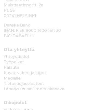
Maistraatinportti 2a
PL 56
00241 HELSINKI
Danske Bank
IBAN: FI38 8000 1400 1611 30
BIC: DABAFIHH
Ota yhteyttä
Yhteystiedot
Työpaikat
Palaute
Kuvat, videot ja logot
Medialle
Tietosuojaselosteet
Lähetysseuran ilmoituskanava
Oikopolut
Verkkokauppa