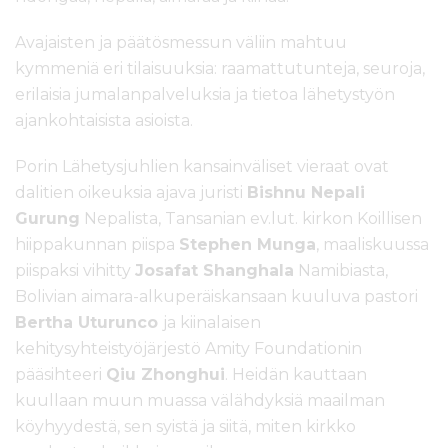
Avajaisten ja päätösmessun väliin mahtuu
kymmeniä eri tilaisuuksia: raamattutunteja, seuroja,
erilaisia jumalanpalveluksia ja tietoa lähetystyön
ajankohtaisista asioista.
Porin Lähetysjuhlien kansainväliset vieraat ovat
dalitien oikeuksia ajava juristi
Bishnu Nepali
Gurung
Nepalista, Tansanian ev.lut. kirkon Koillisen
hiippakunnan piispa
Stephen Munga
, maaliskuussa
piispaksi vihitty
Josafat Shanghala
Namibiasta,
Bolivian aimara-alkuperäiskansaan kuuluva pastori
Bertha Uturunco
ja kiinalaisen
kehitysyhteistyöjärjestö Amity Foundationin
pääsihteeri
Qiu Zhonghui
. Heidän kauttaan
kuullaan muun muassa välähdyksiä maailman
köyhyydestä, sen syistä ja siitä, miten kirkko