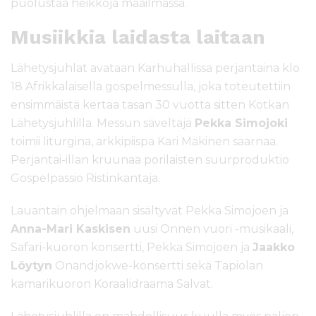
puolustaa heikkoja maailmassa.
Musiikkia laidasta laitaan
Lähetysjuhlat avataan Karhuhallissa perjantaina klo
18 Afrikkalaisella gospelmessulla, joka toteutettiin
ensimmäistä kertaa tasan 30 vuotta sitten Kotkan
Lähetysjuhlilla. Messun säveltäjä
Pekka Simojoki
toimii liturgina, arkkipiispa Kari Mäkinen saarnaa.
Perjantai-illan kruunaa porilaisten suurproduktio
Gospelpassio Ristinkantaja.
Lauantain ohjelmaan sisältyvät Pekka Simojoen ja
Anna-Mari Kaskisen
uusi Onnen vuori -musikaali,
Safari-kuoron konsertti, Pekka Simojoen ja
Jaakko
Löytyn
Onandjokwe-konsertti sekä Tapiolan
kamarikuoron Koraalidraama Salvat.