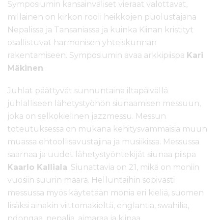
Symposiumin kansainväliset vieraat valottavat,
millainen on kirkon rooli heikkojen puolustajana
Nepalissa ja Tansaniassa ja kuinka Kiinan kristityt
osallistuvat harmonisen yhteiskunnan
rakentamiseen. Symposiumin avaa arkkipiispa
Kari
Mäkinen
.
Juhlat päättyvät sunnuntaina iltapäivällä
juhlalliseen lähetystyöhön siunaamisen messuun,
joka on selkokielinen jazzmessu. Messun
toteutuksessa on mukana kehitysvammaisia muun
muassa ehtoollisavustajina ja musiikissa. Messussa
saarnaa ja uudet lähetystyöntekijät siunaa piispa
Kaarlo Kalliala
. Siunattavia on 21, mikä on moniin
vuosiin suurin määrä. Helluntaihin sopivasti
messussa myös käytetään monia eri kieliä, suomen
lisäksi ainakin viittomakieltä, englantia, swahilia,
ndongaa, nepalia, aimaraa ja kiinaa.