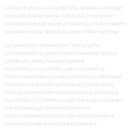
Juhlien tunnus on Arki@Pyhä. Avajaisia vietetään
Karhuhallissa perjantai-iltana 10.6., mitä ennen
juhlahaluisimmat voivat jo osallistua missiologiseen
symposiumiin ja rippikoululaiset omaan ralliinsa.
Symposiumin otsikkona on ”Arki ja pyhä
yhteiskuntien ja uskontojen haasteena” ja siinä
pohditaan, mitä yhteiskuntamme
monikulttuuristuminen, uskonnollinen ja
katsomuksellinen moniarvoistuminen, merkitsee
maassamme ja miten se haastaa yhteiskuntaa,
kirkkoa, seurakuntien työntekijöitä ja yksittäistä
suomalaista. Puheenvuorojen käyttäjinä on arjen
uskontodialogin asiantuntijoita mm.
koulumaailmasta, kaupungin sosiaalitoimesta,
kirkosta ja maahanmuuttajayhteisöstä.