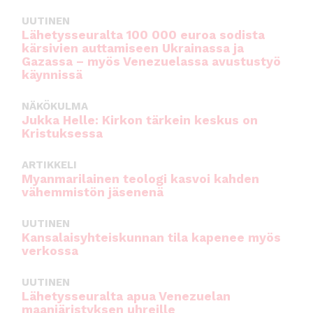
UUTINEN
Lähetysseuralta 100 000 euroa sodista
kärsivien auttamiseen Ukrainassa ja
Gazassa – myös Venezuelassa avustustyö
käynnissä
NÄKÖKULMA
Jukka Helle: Kirkon tärkein keskus on
Kristuksessa
ARTIKKELI
Myanmarilainen teologi kasvoi kahden
vähemmistön jäsenenä
UUTINEN
Kansalaisyhteiskunnan tila kapenee myös
verkossa
UUTINEN
Lähetysseuralta apua Venezuelan
maanjäristyksen uhreille