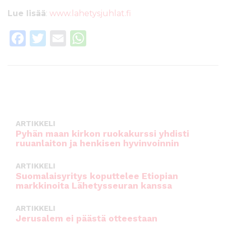
Lue lisää
:
www.lahetysjuhlat.fi
F
T
E
W
a
w
m
h
c
it
ai
a
e
te
l
ts
b
r
A
o
p
ARTIKKELI
o
p
Pyhän maan kirkon ruokakurssi yhdisti
ruuanlaiton ja henkisen hyvinvoinnin
k
ARTIKKELI
Suomalaisyritys koputtelee Etiopian
markkinoita Lähetysseuran kanssa
ARTIKKELI
Jerusalem ei päästä otteestaan