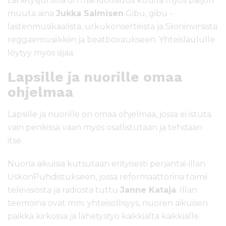
Lähetysjuhlilla on mahdollisuus kuulla myös paljon
muuta aina
Jukka Salmisen
Gibu, gibu -
lastenmusikaalista, urkukonserteista ja Siioninvirsistä
reggaemusiikkiin ja beatboxaukseen. Yhteislaululle
löytyy myös sijaa.
Lapsille ja nuorille omaa
ohjelmaa
Lapsille ja nuorille on omaa ohjelmaa, jossa ei istuta
vain penkissä vaan myös osallistutaan ja tehdään
itse.
Nuoria aikuisia kutsutaan erityisesti perjantai-illan
UskonPuhdistukseen, jossa reformaattorina toimii
televisiosta ja radiosta tuttu
Janne Kataja
. Illan
teemoina ovat mm. yhteisöllisyys, nuoren aikuisen
paikka kirkossa ja lähetystyö kaikkialta kaikkialle.