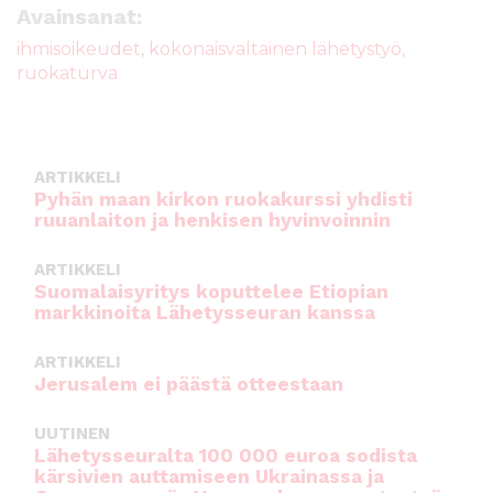
e
te
l
ts
Avainsanat:
b
r
A
ihmisoikeudet
,
kokonaisvaltainen lähetystyö
,
ruokaturva
o
p
o
p
k
ARTIKKELI
Pyhän maan kirkon ruokakurssi yhdisti
ruuanlaiton ja henkisen hyvinvoinnin
ARTIKKELI
Suomalaisyritys koputtelee Etiopian
markkinoita Lähetysseuran kanssa
ARTIKKELI
Jerusalem ei päästä otteestaan
UUTINEN
Lähetysseuralta 100 000 euroa sodista
kärsivien auttamiseen Ukrainassa ja