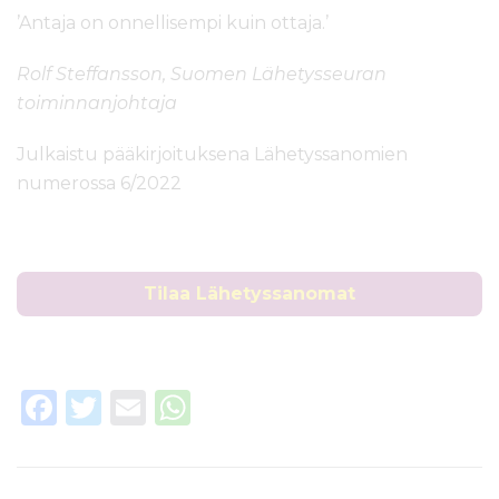
’Antaja on onnellisempi kuin ottaja.’
Rolf Steffansson, Suomen Lähetysseuran
toiminnanjohtaja
Julkaistu pääkirjoituksena Lähetyssanomien
numerossa 6/2022
Tilaa Lähetyssanomat
F
T
E
W
a
w
m
h
c
it
ai
a