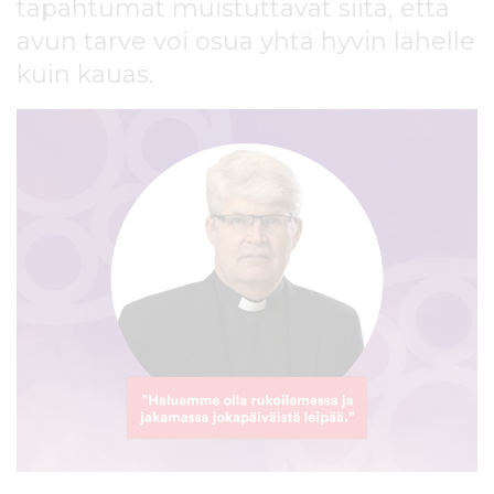
tapahtumat muistuttavat siitä, että
l
t
avun tarve voi osua yhtä hyvin lähelle
ö
kuin kauas.
ö
n