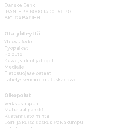
Danske Bank
IBAN: FI38 8000 1400 1611 30
BIC: DABAFIHH
Ota yhteyttä
Yhteystiedot
Työpaikat
Palaute
Kuvat, videot ja logot
Medialle
Tietosuojaselosteet
Lähetysseuran ilmoituskanava
Oikopolut
Verkkokauppa
Materiaalipankki
Kustannustoiminta
Leiri- ja kurssikeskus Päiväkumpu