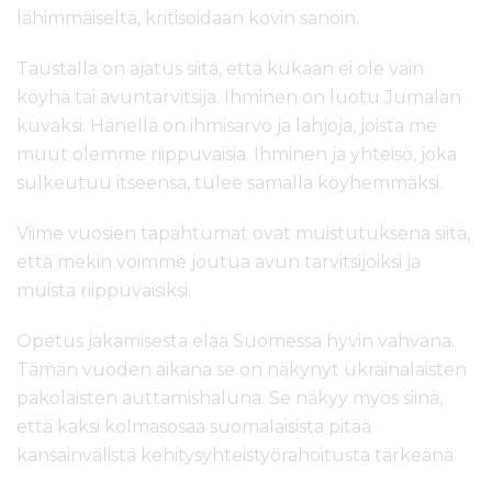
lähimmäiseltä, kritisoidaan kovin sanoin.
Taustalla on ajatus siitä, että kukaan ei ole vain
köyhä tai avuntarvitsija. Ihminen on luotu Jumalan
kuvaksi. Hänellä on ihmisarvo ja lahjoja, joista me
muut olemme riippuvaisia. Ihminen ja yhteisö, joka
sulkeutuu itseensä, tulee samalla köyhemmäksi.
Viime vuosien tapahtumat ovat muistutuksena siitä,
että mekin voimme joutua avun tarvitsijoiksi ja
muista riippuvaisiksi.
Opetus jakamisesta elää Suomessa hyvin vahvana.
Tämän vuoden aikana se on näkynyt ukrainalaisten
pakolaisten auttamishaluna. Se näkyy myös siinä,
että kaksi kolmasosaa suomalaisista pitää
kansainvälistä kehitysyhteistyörahoitusta tärkeänä.