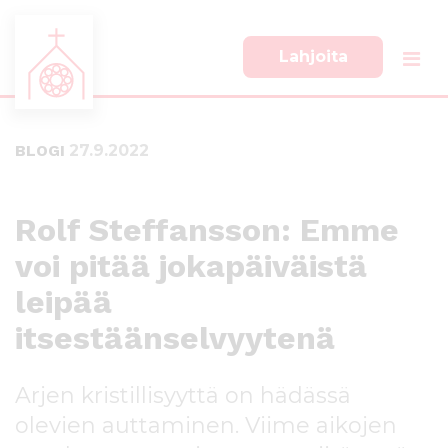
Lahjoita
S
S
i
i
i
i
BLOGI
27.9.2022
r
r
r
r
y
y
s
a
Rolf Steffansson: Emme
u
l
voi pitää jokapäiväistä
o
a
r
p
leipää
a
a
a
l
itsestäänselvyytenä
n
k
s
k
Arjen kristillisyyttä on hädässä
i
i
s
i
olevien auttaminen. Viime aikojen
ä
n