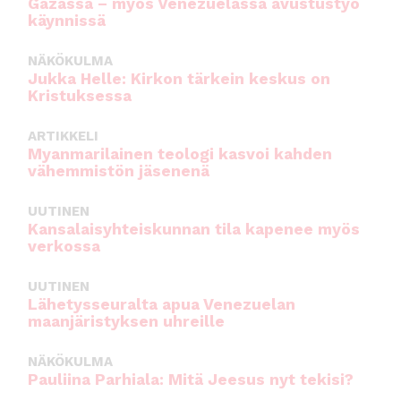
Gazassa – myös Venezuelassa avustustyö
käynnissä
NÄKÖKULMA
Jukka Helle: Kirkon tärkein keskus on
Kristuksessa
ARTIKKELI
Myanmarilainen teologi kasvoi kahden
vähemmistön jäsenenä
UUTINEN
Kansalaisyhteiskunnan tila kapenee myös
verkossa
UUTINEN
Lähetysseuralta apua Venezuelan
maanjäristyksen uhreille
NÄKÖKULMA
Pauliina Parhiala: Mitä Jeesus nyt tekisi?