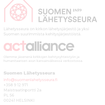
p
a
l
k
Lähetysseura on kirkon lähetysjärjestö ja yksi
Suomen suurimmista kehitysjärjestöistä.
k
i
Olemme jäsenenä kirkkojen kehitysyhteistyön ja
humanitaarisen avun kansainvälisessä verkostossa.
Suomen Lähetysseura
info@suomenlahetysseura.fi
+358 9 12 971
Maistraatinportti 2a
PL 56
00241 HELSINKI