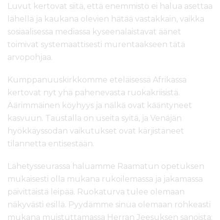
Luvut kertovat siitä, että enemmistö ei halua asettaa
lähellä ja kaukana olevien hätää vastakkain, vaikka
sosiaalisessa mediassa kyseenalaistavat äänet
toimivat systemaattisesti murentaakseen tätä
arvopohjaa.
Kumppanuuskirkkomme eteläisessä Afrikassa
kertovat nyt yhä pahenevasta ruokakriisistä.
Äärimmäinen köyhyys ja nälkä ovat kääntyneet
kasvuun. Taustalla on useita syitä, ja Venäjän
hyökkäyssodan vaikutukset ovat kärjistäneet
tilannetta entisestään.
Lähetysseurassa haluamme Raamatun opetuksen
mukaisesti olla mukana rukoilemassa ja jakamassa
päivittäistä leipää. Ruokaturva tulee olemaan
näkyvästi esillä. Pyydämme sinua olemaan rohkeasti
mukana muistuttamassa Herran Jeesuksen sanoista: