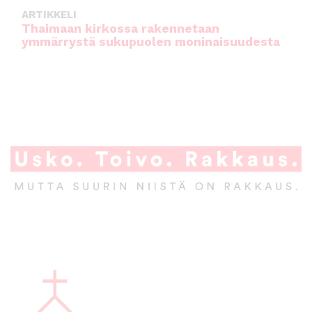
ARTIKKELI
Thaimaan kirkossa rakennetaan
ymmärrystä sukupuolen moninaisuudesta
A
l
a