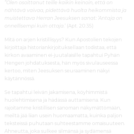
”Olen osoittanut teille kaikin keinoin, että on
nähtävä vaivaa, pidettävä huolta heikommista ja
muistettava Herran Jeesuksen sanat: ’Antaja on
onnellisempi kuin ottaja.
’ (Apt. 20:35)
Mitä on arjen kristillisyys? Kun Apostolien tekojen
kirjoittaja historiankirjoituksellaan todistaa, että
kirkon avaaminen ei-juutalaisille tapahtui Pyhän
Hengen johdatuksesta, hän myös sivulauseessa
kertoo, miten Jeesuksen seuraaminen näkyi
käytännössä.
Se tapahtui leivän jakamisena, köyhimmistä
huolehtimisena ja hädässä auttamisena. Kun
rajoitamme kristillisen sanoman näkymättömään,
meiltä jää liian usein huomaamatta, kuinka paljon
teksteissä puhutaan suhteestamme omaisuuteen.
Ahneutta, joka sulkee silmänsä ja sydämensä