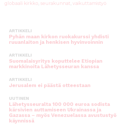
b
r
A
globaali kirkko
,
seurakunnat
,
vaikuttamistyö
o
p
o
p
k
ARTIKKELI
Pyhän maan kirkon ruokakurssi yhdisti
ruuanlaiton ja henkisen hyvinvoinnin
ARTIKKELI
Suomalaisyritys koputtelee Etiopian
markkinoita Lähetysseuran kanssa
ARTIKKELI
Jerusalem ei päästä otteestaan
UUTINEN
Lähetysseuralta 100 000 euroa sodista
kärsivien auttamiseen Ukrainassa ja
Gazassa – myös Venezuelassa avustustyö
käynnissä