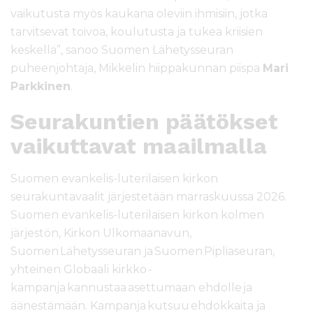
vaikutusta myös kaukana oleviin ihmisiin, jotka
tarvitsevat toivoa, koulutusta ja tukea kriisien
keskellä”, sanoo Suomen Lähetysseuran
puheenjohtaja, Mikkelin hiippakunnan piispa
Mari
Parkkinen
.
Seurakuntien päätökset
vaikuttavat maailmalla
Suomen evankelis-luterilaisen kirkon
seurakuntavaalit järjestetään marraskuussa 2026.
Suomen evankelis-luterilaisen kirkon kolmen
järjestön, Kirkon Ulkomaanavun,
Suomen Lähetysseuran ja Suomen Pipliaseuran,
yhteinen Globaali kirkko -
kampanja kannustaa asettumaan ehdolle ja
äänestämään. Kampanja kutsuu ehdokkaita ja