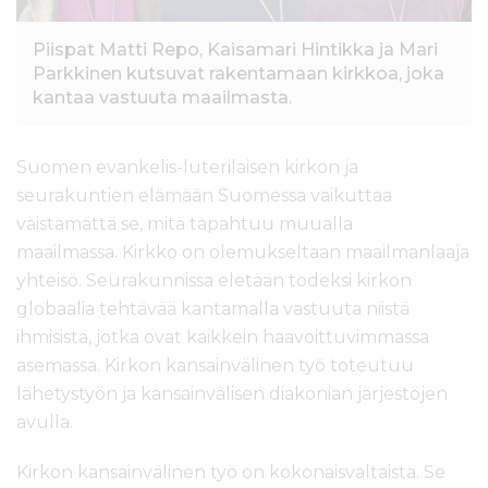
Piispat Matti Repo, Kaisamari Hintikka ja Mari
Parkkinen kutsuvat rakentamaan kirkkoa, joka
kantaa vastuuta maailmasta.
Suomen
evankelis-luterilaisen k
irkon ja
seurakuntien elämään Suomessa vaikuttaa
väistämättä
se, mitä tapahtuu muualla
maailmassa.
Kirkko on olemukseltaan maailmanlaaja
yhteisö.
Seurakunnissa eletään todeksi kirkon
globaalia tehtävää kantamalla vastuuta niistä
ihmisistä, jotka ovat kaikkein haavoittuvimmassa
asemassa. Kirkon kansainvälinen työ toteutuu
lähetys
työn ja kansainvälisen diakonian järjestöjen
avulla.
Kirkon kansainvälinen työ on kokonaisvaltaista. Se