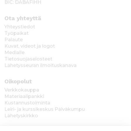
BIC: DABAFIHH
Ota yhteyttä
Yhteystiedot
Työpaikat
Palaute
Kuvat, videot ja logot
Medialle
Tietosuojaselosteet
Lähetysseuran ilmoituskanava
Oikopolut
Verkkokauppa
Materiaalipankki
Kustannustoiminta
Leiri- ja kurssikeskus Päiväkumpu
Lähetyskirkko