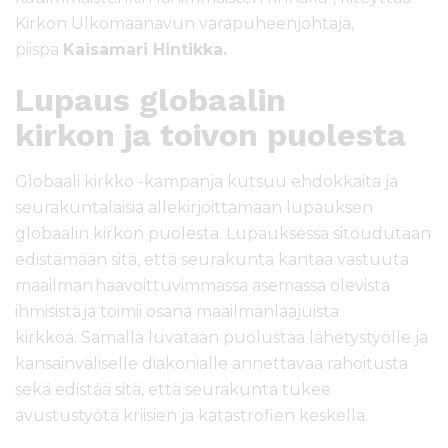
Kirkon Ulkomaanavun varapuheenjohtaja,
piispa
Kaisamari Hintikka.
Lupaus globaalin
kirkon ja toivon puolesta
Globaali kirkko -kampanja kutsuu ehdokkaita ja
seurakuntalaisia allekirjoittamaan lupauksen
globaalin kirkon puolesta. Lupauksessa sitoudutaan
edistämään sitä, että seurakunta kantaa vastuuta
maailman haavoittuvimmassa asemassa olevista
ihmisistä ja toimii osana maailmanlaajuista
kirkkoa.
Samalla luvataan puolustaa lähetystyölle ja
kansainväliselle diakonialle annettavaa rahoitusta
sekä edistää sitä, että seurakunta tukee
avustustyötä kriisien ja katastrofien keskellä.