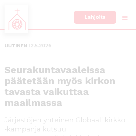
Lahjoita
S
S
i
i
i
i
UUTINEN
12.5.2026
r
r
r
r
y
y
s
a
Seurakuntavaaleissa
u
l
päätetään myös kirkon
o
a
r
p
tavasta vaikuttaa
a
a
a
l
maailmassa
n
k
s
k
Järjestöjen yhteinen Globaali kirkko
i
i
s
i
‑kampanja kutsuu
ä
n