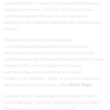
Globaali kirkko on aina toivon puolella. Kampanja
haastaa pohtimaan, millainen kirkko halutaan
tulevaisuudessa nähdä, onko se sisäänpäin
kääntynyt vai maailmanlaajuista vastuuta kantava
yhteisö.
“Meidän ei pitäisi Suomen evankelis-
luterilaisessa kirkossa ajatella, että kirkko on
jonkinlainen kansallinen instituutio. Emme ole
ylläpitämässä vain omaa suomalaisuuttamme, vaan
meidän tulee ymmärtää itsemme osana
luomakuntaa ja että olemme yhtä koko
ihmiskunnan kanssa”, sanoo Suomen Pipliaseuran
hallituksen puheenjohtaja, piispa
Matti Repo
.
Globaali kirkko
‑
kampanjan toteuttavat Kirkon
Ulkomaanapu, Suomen Lähetysseura ja Suomen
Pipliaseura. Lue lisää
globaalikirkko.fi
.