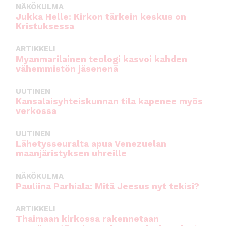
NÄKÖKULMA
Jukka Helle: Kirkon tärkein keskus on
Kristuksessa
ARTIKKELI
Myanmarilainen teologi kasvoi kahden
vähemmistön jäsenenä
UUTINEN
Kansalaisyhteiskunnan tila kapenee myös
verkossa
UUTINEN
Lähetysseuralta apua Venezuelan
maanjäristyksen uhreille
NÄKÖKULMA
Pauliina Parhiala: Mitä Jeesus nyt tekisi?
ARTIKKELI
Thaimaan kirkossa rakennetaan