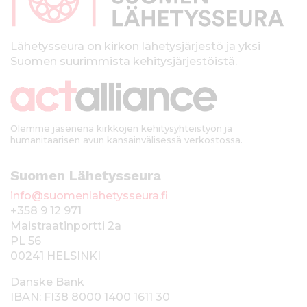
a
l
k
Lähetysseura on kirkon lähetysjärjestö ja yksi
Suomen suurimmista kehitysjärjestöistä.
k
i
Olemme jäsenenä kirkkojen kehitysyhteistyön ja
humanitaarisen avun kansainvälisessä verkostossa.
Suomen Lähetysseura
info@suomenlahetysseura.fi
+358 9 12 971
Maistraatinportti 2a
PL 56
00241 HELSINKI
Danske Bank
IBAN: FI38 8000 1400 1611 30