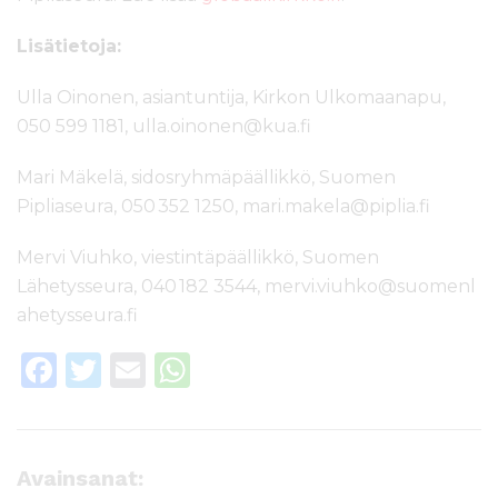
Lisätietoja:
Ulla Oinonen, asiantuntija, Kirkon Ulkomaanapu,
050 599 1181,
ulla.oinonen@kua.fi
Mari Mäkelä, sidosryhmäpäällikkö, Suomen
Pipliaseura,
0
50 352 1250
,
mari.makela@piplia.fi
Mervi Viuhko, viestintäpäällikkö, Suomen
Lähetysseura,
040 182 3544, mervi.viuhko@suomenl
ahetysseura.fi
F
T
E
W
a
w
m
h
c
it
ai
a
e
te
l
ts
Avainsanat: