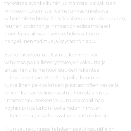
tarkoittaa
evankeliumin julistamista, paikallisten
kirkkojen tukemista, raamatunkäännöstyötä
vähemmistöyhteisöille sekä oikeudenmukaisuuden,
rauhan
, sovinnon ja ihmisarvon edistämistä eri
puolilla
maailmaa.
Työssä yhdistyvät näin
hengellinen todistus ja käytännön apu.
Esimerkiksi
koulutuksen tukeminen voi
vahvistaa
paikallisten yhteisöjen vakautta ja
antaa
ihmisille mahdollisuuden rakentaa
tulevaisuuttaan. Monille lapsille koulu on
turvallinen paikka kriisien ja katastrofien keskellä.
Kirkon kansainvälinen vastuu
korostaa myös
ilmastonmuutoksen vaikutuksia maailman
köyhimpiin ja kirkon roolia niiden ihmisten
tukemisessa, jotka kärsivät ympäristökriiseistä.
“Kun seurakunnissa tehdään päätöksiä, niillä on