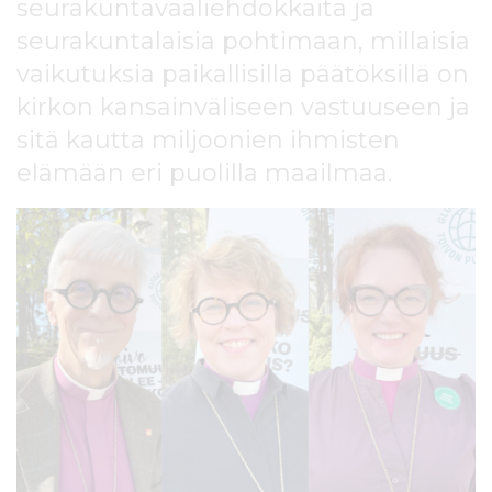
seurakuntavaaliehdokkaita ja
l
t
seurakuntalaisia pohtimaan, millaisia
ö
vaikutuksia paikallisilla päätöksillä on
ö
kirkon kansainväliseen vastuuseen ja
n
sitä kautta miljoonien ihmisten
elämään eri puolilla maailmaa.