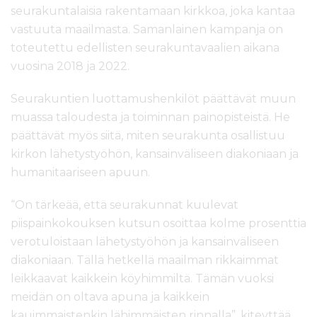
seurakuntalaisia rakentamaan kirkkoa, joka kantaa
vastuuta maailmasta. Samanlainen kampanja on
toteutettu edellisten seurakuntavaalien aikana
vuosina 2018 ja 2022.
Seurakuntien luottamushenkilöt päättävät muun
muassa taloudesta ja toiminnan painopisteistä. He
päättävät myös siitä, miten seurakunta osallistuu
kirkon lähetystyöhön, kansainväliseen diakoniaan ja
humanitaariseen apuun.
“
On tärkeää, että seurakunnat kuulevat
piispainkokouksen kutsun osoittaa kolme prosenttia
verotuloistaan lähetystyöhön ja kansainväliseen
diakoniaan. Tällä hetkellä maailman rikkaimmat
leikkaavat kaikkein köyhimmiltä. Tämän vuoksi
meidän on oltava apuna ja kaikkein
kauimmaistenkin lähimmäisten rinnalla”,
kiteyttää