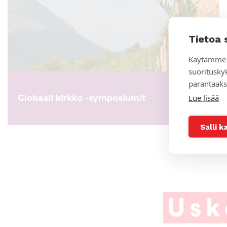
Tietoa 
Käytämme 
suoritusky
parantaaks
Lue lisää
Globaali kirkko -symposiumit
Salli k