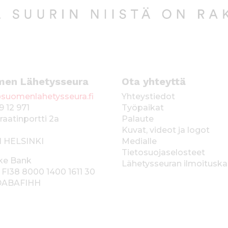
men Lähetysseura
Ota yhteyttä
suomenlahetysseura.fi
Yhteystiedot
9 12 971
Työpaikat
raatinportti 2a
Palaute
Kuvat, videot ja logot
1 HELSINKI
Medialle
Tietosuojaselosteet
ke Bank
Lähetysseuran ilmoitusk
 FI38 8000 1400 1611 30
 DABAFIHH