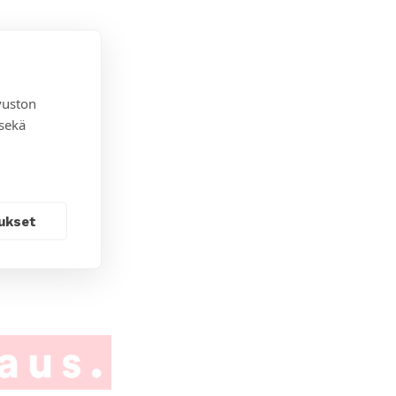
vuston
 sekä
ukset