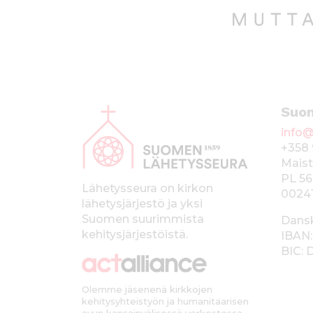
A
Suo
l
info@
a
+358 
p
Maist
PL 56
a
Lähetysseura on kirkon
0024
lähetysjärjestö ja yksi
l
Suomen suurimmista
Dans
k
kehitysjärjestöistä.
IBAN:
BIC:
k
i
Olemme jäsenenä kirkkojen
kehitysyhteistyön ja humanitaarisen