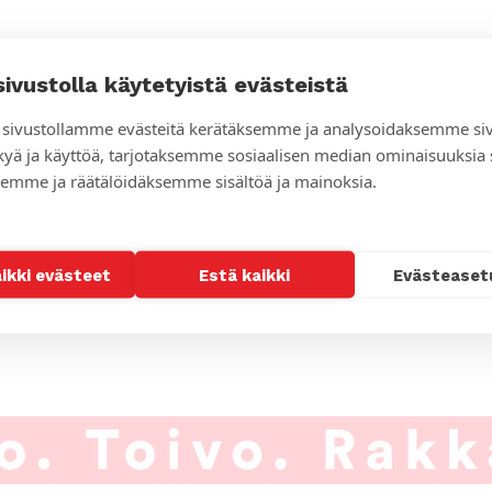
sivustolla käytetyistä evästeistä
sivustollamme evästeitä kerätäksemme ja analysoidaksemme si
kyä ja käyttöä, tarjotaksemme sosiaalisen median ominaisuuksia
emme ja räätälöidäksemme sisältöä ja mainoksia.
aikki evästeet
Estä kaikki
Evästeaset