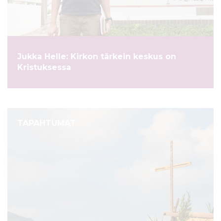
ö
n
Jukka Helle: Kirkon tärkein keskus on
Kristuksessa
TAPAHTUMAT