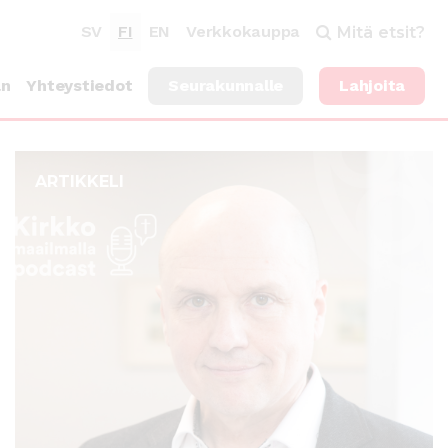
SV
FI
EN
Verkkokauppa
Mitä etsit?
an
Yhteystiedot
Seurakunnalle
Lahjoita
ARTIKKELI