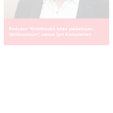
Podcast: “Kristinusko tulee palaamaan
lähtöruutuun”, sanoo Jyri Komulainen