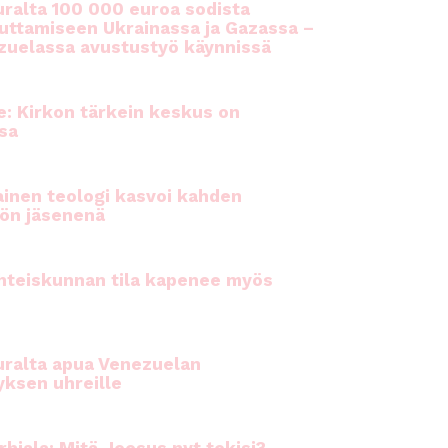
ralta 100 000 euroa sodista
auttamiseen Ukrainassa ja Gazassa –
uelassa avustustyö käynnissä
e: Kirkon tärkein keskus on
sa
inen teologi kasvoi kahden
ön jäsenenä
hteiskunnan tila kapenee myös
ralta apua Venezuelan
yksen uhreille