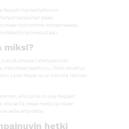
sa Nepalin hankehallinnon
helpottaessa hän pääsi
ustumaan työhömme kohdemaassa.
immäiseltä työreissultaan.
a miksi?
, tutustumassa Lähetysseuran
, mitä niissä tapahtuu. Olen vieraillut
, joten Länsi-Nepal on jo minulle hieman
emmän, sillä tämä on yksi Nepalin
lla siellä, missä meitä tarvitaan
alueille siirtymistä.
npainuvin hetki