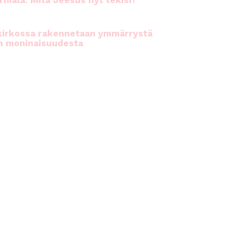
rhiala: Mitä Jeesus nyt tekisi?
kirkossa rakennetaan ymmärrystä
n moninaisuudesta