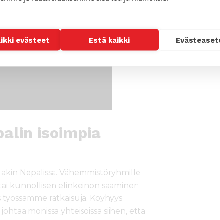
aikki evästeet
Estä kaikki
Evästeaset
alin isoimpia
lakin Nepalissa. Vähemmistöryhmille
ai kunnollisen elinkeinon saaminen
s työssämme ratkaisuja. Köyhyys
ohtaa monissa yhteisöissä siihen, että