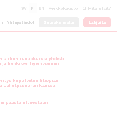
SV
FI
EN
Verkkokauppa
Mitä etsit?
an
Yhteystiedot
Seurakunnalle
Lahjoita
 kirkon ruokakurssi yhdisti
n ja henkisen hyvinvoinnin
ritys koputtelee Etiopian
a Lähetysseuran kanssa
ei päästä otteestaan