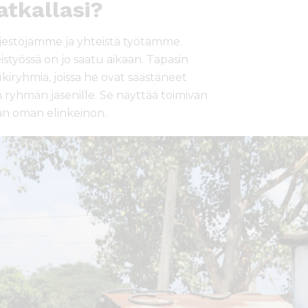
tkallasi?
rjestöjämme ja yhteistä työtämme.
istyössä on jo saatu aikaan. Tapasin
kiryhmiä, joissa he ovat säästäneet
en ryhmän jäsenille. Se näyttää toimivan
aan oman elinkeinon.