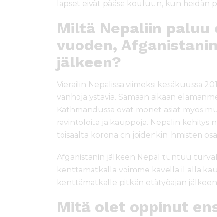
lapset eivät pääse kouluun, kun heidän p
Miltä Nepaliin paluu
vuoden, Afganistani
jälkeen?
Vierailin Nepalissa viimeksi kesäkuussa 2017
vanhoja ystäviä. Samaan aikaan elämänme
Kathmandussa ovat monet asiat myös muu
ravintoloita ja kauppoja. Nepalin kehity
toisaalta korona on joidenkin ihmisten os
Afganistanin jälkeen Nepal tuntuu turvalli
kenttämatkalla voimme kävellä illalla ka
kenttämatkalle pitkän etätyöajan jälkeen
Mitä olet oppinut en