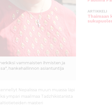
Pauliina Pa
ARTIKKELI
Thaimaan 
sukupuole
merkiksi vammaisten ihmisten ja
a", hankehallinnon asiantuntija
öskennellyt Nepalissa muun muassa läpi
äksi ympäri maailmaa Tadzhikistanista
altiotieteiden maisteri