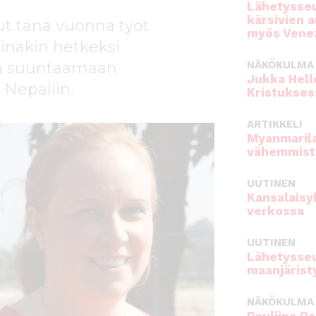
Lähetysseu
kärsivien 
nut tänä vuonna työt
myös Venez
inakin hetkeksi
in suuntaamaan
NÄKÖKULMA
Jukka Hell
Nepaliin.
Kristukses
ARTIKKELI
Myanmarila
vähemmist
UUTINEN
Kansalaisy
verkossa
UUTINEN
Lähetysseu
maanjärist
NÄKÖKULMA