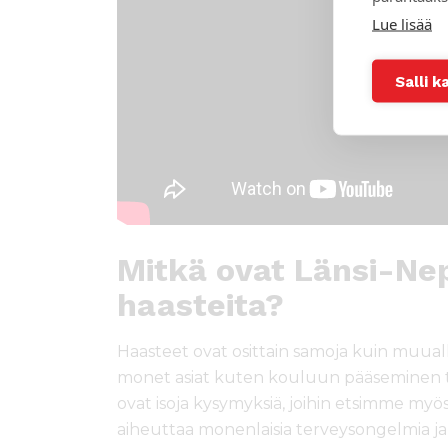
Lue lisää
Salli k
Mitkä ovat Länsi-Nep
haasteita?
Haasteet ovat osittain samoja kuin muual
monet asiat kuten kouluun pääseminen t
ovat isoja kysymyksiä, joihin etsimme myö
aiheuttaa monenlaisia terveysongelmia ja j