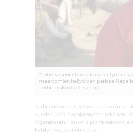
"Lähetysseura tekee tärkeää työtä esi
maattomien haliyoiden parissa Nepaliss
Terhi Teiskonlahti sanoo.
Terhi Teiskonlahti, 40, on jo aiemmin ty
vuoden 2015 maanjäristysten sekä sen lis
Afganistaniin. Hän on diplomi-insinööri ja v
kehitysmaatutkimuksessa.