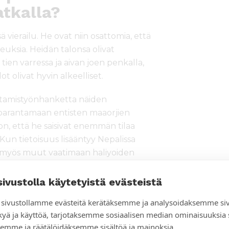
tkalla?
ä vierailu. He ovat niin osattomia, että
euksia. Heidän talonsa olivat
 tien varressa ja aivan joen penkalla,
olot olivat hyvin alkeelliset.
tamistyönhanketta näiden
parantamaan entisten maaorjien
on, että he saisivat enemmän tilaa
un tietoisuus lisääntyy Nepalissa
sti myös muut vaatimaan haliyoiden
än muutokseen.
sivustolla käytetyistä evästeistä
sivustollamme evästeitä kerätäksemme ja analysoidaksemme si
kyä ja käyttöä, tarjotaksemme sosiaalisen median ominaisuuksia
emme ja räätälöidäksemme sisältöä ja mainoksia.