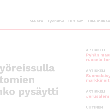
Meistä
Työmme
Uutiset
Tule muka
ARTIKKELI
Pyhän maan
ruuanlaito
yöreissulla
ARTIKKELI
Suomalaisy
ttomien
markkinoit
nko pysäytti
ARTIKKELI
Jerusalem 
UUTINEN