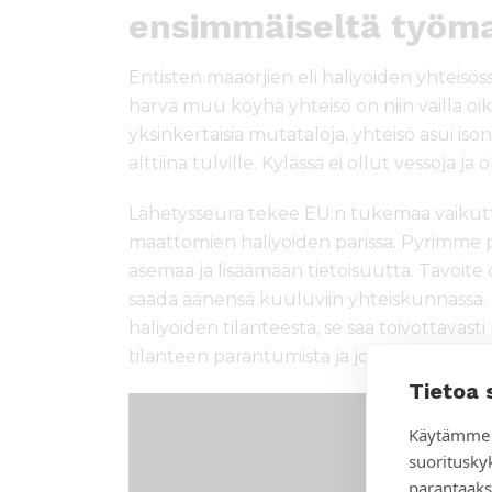
ensimmäiseltä työma
Entisten maaorjien eli haliyoiden yhteisöss
harva muu köyhä yhteisö on niin vailla oik
yksinkertaisia mutataloja, yhteisö asui ison
alttiina tulville. Kylässä ei ollut vessoja ja 
Lähetysseura tekee EU:n tukemaa vaikut
maattomien haliyoiden parissa. Pyrimme 
asemaa ja lisäämään tietoisuutta. Tavoite 
saada äänensä kuuluviin yhteiskunnassa. K
haliyoiden tilanteesta, se saa toivottava
tilanteen parantumista ja johtaa pysyvä
Tietoa 
Käytämme 
suoritusky
parantaaks