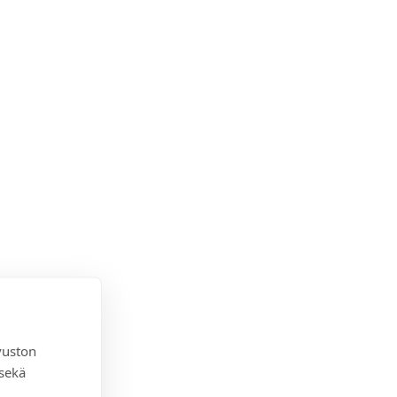
vuston
 sekä