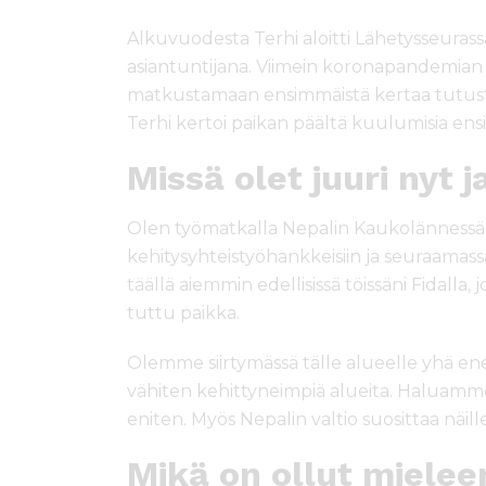
Alkuvuodesta Terhi aloitti Lähetysseuras
asiantuntijana. Viimein koronapandemian 
matkustamaan ensimmäistä kertaa tut
Terhi kertoi paikan päältä kuulumisia ens
Missä olet juuri nyt j
Olen työmatkalla Nepalin Kaukolännessä
kehitysyhteistyöhankkeisiin ja seuraamassa
täällä aiemmin edellisissä töissäni Fidalla
tuttu paikka.
Olemme siirtymässä tälle alueelle yhä en
vähiten kehittyneimpiä alueita. Haluamme o
eniten. Myös Nepalin valtio suosittaa näille 
Mikä on ollut mielee