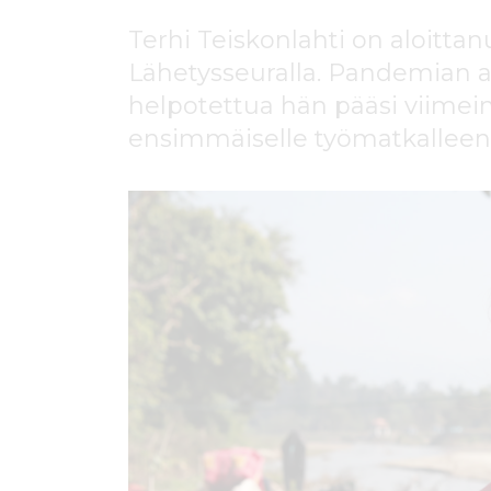
ö
n
Terhi Teiskonlahti on aloitta
Lähetysseuralla. Pandemian a
helpotettua hän pääsi viime
ensimmäiselle työmatkalleen 