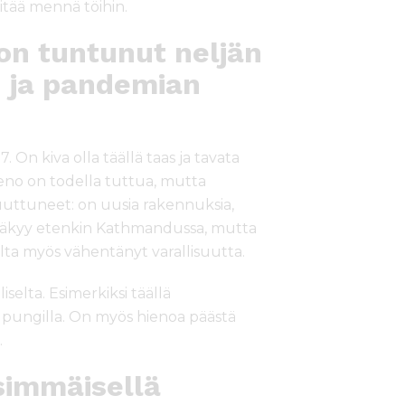
itää mennä töihin.
 on tuntunut neljän
n ja pandemian
. On kiva olla täällä taas ja tavata
no on todella tuttua, mutta
ttuneet: on uusia rakennuksia,
s näkyy etenkin Kathmandussa, mutta
alta myös vähentänyt varallisuutta.
selta. Esimerkiksi täällä
upungilla. On myös hienoa päästä
.
simmäisellä