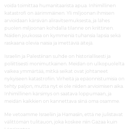
voida toimittaa humanitaarista apua. Inhimillinen
katastrofi on äärimmäinen. Yli miljoonan ihmisen
arvioidaan kärsivän aliravitsemuksesta, ja lähes
puolen miljoonan kohdalla tilanne on kriittinen.
Näiden joukossa on kymmeniä tuhansia lapsia sekä
raskaana olevia naisia ja imettäviä äitejä.
Israelin ja Palestiinan suhde on historiallisesti ja
poliittisesti monimutkainen. Meidän on ulkopuolelta
vaikea ymmärtää, mitkä seikat ovat johtaneet
nykyiseen katastrofiin. Virheitä ja epäonnistumisia on
tehty paljon, mutta nyt ei ole niiden arvioimisen aika.
Inhimillinen kärsimys on saatava loppumaan, ja
meidän kaikkien on kannettava siinä oma osamme.
Me vetoamme Israeliin ja Hamasiin, että ne julistavat
välittömän tulitauon, joka koskee niin Gazaa kuin