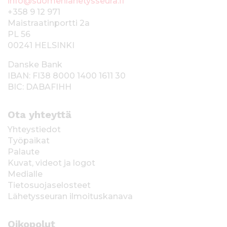
info@suomenlahetysseura.fi
+358 9 12 971
Maistraatinportti 2a
PL 56
00241 HELSINKI
Danske Bank
IBAN: FI38 8000 1400 1611 30
BIC: DABAFIHH
Ota yhteyttä
Yhteystiedot
Työpaikat
Palaute
Kuvat, videot ja logot
Medialle
Tietosuojaselosteet
Lähetysseuran ilmoituskanava
Oikopolut