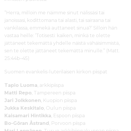
”Herra, milloin me näimme sinut nälissäsi tai
janoissasi, kodittomana tai alasti, tai sairaana tai
vankilassa, emmekä auttaneet sinua?’ Silloin hän
vastaa heille: ’Totisesti: kaiken, minkä te olette
jättäneet tekemättä yhdelle näistä vähäisimmistä,
sen te olette jättäneet tekemättä minulle.” (Matt.
25:44b–45)
Suomen evankelis-luterilaisen kirkon
piisp
at
Tapio Luoma
, arkkipiispa
Matti Repo
, Tampereen
piisp
a
Jari Jolkkonen
, Kuopion
piisp
a
Jukka Keskitalo
, Oulun
piisp
a
Kaisamari Hintikka
, Espoon
piisp
a
Bo-Göran Åstrand
, Porvoon
piisp
a
Mari Leppänen
, Turun arkkihiippakunnan
piisp
a