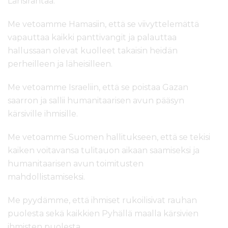
Länsirantaa.
Me vetoamme Hamasiin, että se viivyttelemättä
vapauttaa kaikki panttivangit ja palauttaa
hallussaan olevat kuolleet takaisin heidän
perheilleen ja läheisilleen.
Me vetoamme Israeliin, että se poistaa Gazan
saarron ja sallii humanitaarisen avun pääsyn
kärsiville ihmisille.
Me vetoamme Suomen hallitukseen, että se tekisi
kaiken voitavansa tulitauon aikaan saamiseksi ja
humanitaarisen avun toimitusten
mahdollistamiseksi.
Me pyydämme, että ihmiset rukoilisivat rauhan
puolesta sekä kaikkien Pyhällä maalla kärsivien
ihmisten puolesta.