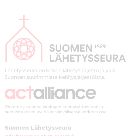
A
l
a
p
a
l
k
Lähetysseura on kirkon lähetysjärjestö ja yksi
Suomen suurimmista kehitysjärjestöistä.
k
i
Olemme jäsenenä kirkkojen kehitysyhteistyön ja
humanitaarisen avun kansainvälisessä verkostossa.
Suomen Lähetysseura