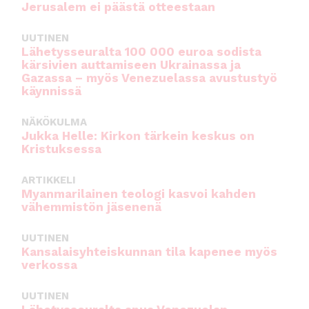
Jerusalem ei päästä otteestaan
UUTINEN
Lähetysseuralta 100 000 euroa sodista
kärsivien auttamiseen Ukrainassa ja
Gazassa – myös Venezuelassa avustustyö
käynnissä
NÄKÖKULMA
Jukka Helle: Kirkon tärkein keskus on
Kristuksessa
ARTIKKELI
Myanmarilainen teologi kasvoi kahden
vähemmistön jäsenenä
UUTINEN
Kansalaisyhteiskunnan tila kapenee myös
verkossa
UUTINEN