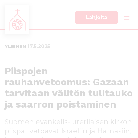
Lahjoita
S
S
i
i
i
i
YLEINEN
17.5.2025
r
r
r
r
y
y
s
a
Piispojen
u
l
rauhanvetoomus: Gazaan
o
a
r
p
tarvitaan välitön tulitauko
a
a
a
l
ja saarron poistaminen
n
k
s
k
Suomen evankelis-luterilaisen kirkon
i
i
s
i
piispat vetoavat Israeliin ja Hamasiin,
ä
n