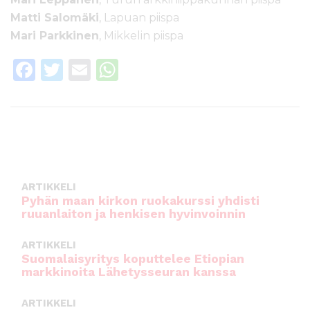
Matti Salomäki
, Lapuan
piisp
a
Mari Parkkinen
, Mikkelin
piisp
a
F
T
E
W
a
w
m
h
c
it
ai
a
e
te
l
ts
b
r
A
o
p
ARTIKKELI
o
p
Pyhän maan kirkon ruokakurssi yhdisti
ruuanlaiton ja henkisen hyvinvoinnin
k
ARTIKKELI
Suomalaisyritys koputtelee Etiopian
markkinoita Lähetysseuran kanssa
ARTIKKELI