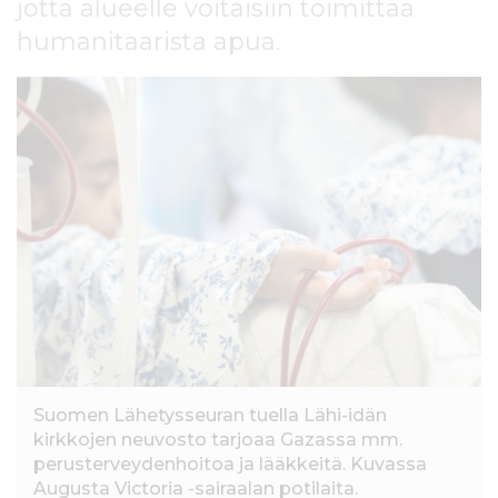
jotta alueelle voitaisiin toimittaa
l
t
humanitaarista apua.
ö
ö
n
Suomen Lähetysseuran tuella Lähi-idän
kirkkojen neuvosto tarjoaa Gazassa mm.
perusterveydenhoitoa ja lääkkeitä. Kuvassa
Augusta Victoria -sairaalan potilaita.