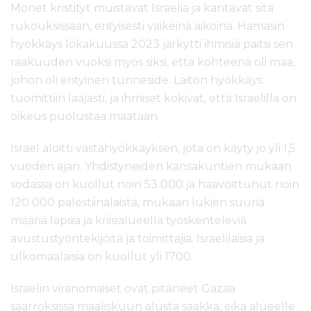
Monet kristityt muistavat Israelia ja kantavat sitä
rukouksissaan, erityisesti vaikeina aikoina. Hamasin
hyökkäys lokakuussa 2023 järkytti ihmisiä paitsi sen
raakuuden vuoksi myös siksi, että kohteena oli maa,
johon oli erityinen tunneside. Laiton hyökkäys
tuomittiin laajasti, ja ihmiset kokivat, että Israelilla on
oikeus puolustaa maataan.
Israel aloitti vastahyökkäyksen, jota on käyty jo yli 1,5
vuoden ajan. Yhdistyneiden kansakuntien mukaan
sodassa on kuollut noin 53 000 ja haavoittunut noin
120 000 palestiinalaista, mukaan lukien suuria
määriä lapsia ja kriisialueella työskenteleviä
avustustyöntekijöitä ja toimittajia. Israelilaisia ja
ulkomaalaisia on kuollut yli 1700.
Israelin viranomaiset ovat pitäneet Gazaa
saarroksissa maaliskuun alusta saakka, eikä alueelle