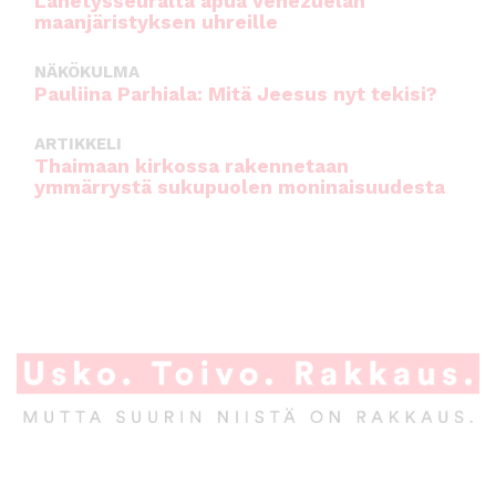
Lähetysseuralta apua Venezuelan
maanjäristyksen uhreille
NÄKÖKULMA
Pauliina Parhiala: Mitä Jeesus nyt tekisi?
ARTIKKELI
Thaimaan kirkossa rakennetaan
ymmärrystä sukupuolen moninaisuudesta