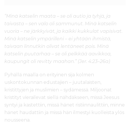
“Minä katselin maata – se oli autio ja tyhjä, ja
taivasta – sen valo oli sammunut. Minä katselin
vuoria – ne järkkyivät, ja kaikki kukkulat vapisivat.
Minä katselin ympärilleni – ei yhtään ihmistä,
taivaan linnutkin olivat lentäneet pois. Minä
katselin puutarhaa – se oli pelkkää aavikkoa,
kaupungit oli revitty maahan.” (Jer. 4:23–26a)
Pyhällä maalla on erityinen sija kolmen
uskontokunnan edustajien – juutalaisten,
kristittyjen ja muslimien – sydämessä. Miljoonat
kristityt vierailevat siellä nähdäkseen, missä Jeesus
syntyi ja kastettiin, missä hänet ristiinnaulittiin, minne
hänet haudattiin ja missä hän ilmestyi kuolleista ylös
nousseena.