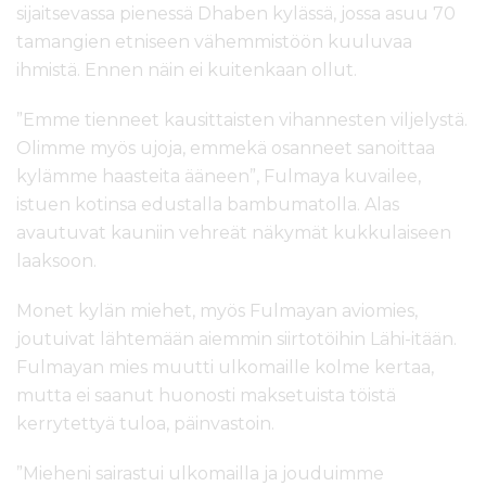
sijaitsevassa pienessä Dhaben kylässä, jossa asuu 70
tamangien etniseen vähemmistöön kuuluvaa
ihmistä. Ennen näin ei kuitenkaan ollut.
”Emme tienneet kausittaisten vihannesten viljelystä.
Olimme myös ujoja, emmekä osanneet sanoittaa
kylämme haasteita ääneen”, Fulmaya kuvailee,
istuen kotinsa edustalla bambumatolla. Alas
avautuvat kauniin vehreät näkymät kukkulaiseen
laaksoon.
Monet kylän miehet, myös Fulmayan aviomies,
joutuivat lähtemään aiemmin siirtotöihin Lähi-itään.
Fulmayan mies muutti ulkomaille kolme kertaa,
mutta ei saanut huonosti maksetuista töistä
kerrytettyä tuloa, päinvastoin.
”Mieheni sairastui ulkomailla ja jouduimme