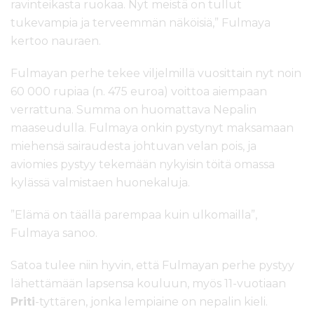
ravinteikasta ruokaa. Nyt meistä on tullut
tukevampia ja terveemmän näköisiä,” Fulmaya
kertoo nauraen.
Fulmayan perhe tekee viljelmillä vuosittain nyt noin
60 000 rupiaa (n. 475 euroa) voittoa aiempaan
verrattuna. Summa on huomattava Nepalin
maaseudulla. Fulmaya onkin pystynyt maksamaan
miehensä sairaudesta johtuvan velan pois, ja
aviomies pystyy tekemään nykyisin töitä omassa
kylässä valmistaen huonekaluja.
”Elämä on täällä parempaa kuin ulkomailla”,
Fulmaya sanoo.
Satoa tulee niin hyvin, että Fulmayan perhe pystyy
lähettämään lapsensa kouluun, myös 11-vuotiaan
Priti
-tyttären, jonka lempiaine on nepalin kieli.