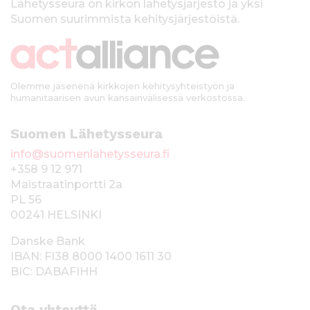
k
Lähetysseura on kirkon lähetysjärjestö ja yksi
Suomen suurimmista kehitysjärjestöistä.
k
i
Olemme jäsenenä kirkkojen kehitysyhteistyön ja
humanitaarisen avun kansainvälisessä verkostossa.
Suomen Lähetysseura
info@suomenlahetysseura.fi
+358 9 12 971
Maistraatinportti 2a
PL 56
00241 HELSINKI
Danske Bank
IBAN: FI38 8000 1400 1611 30
BIC: DABAFIHH
Ota yhteyttä