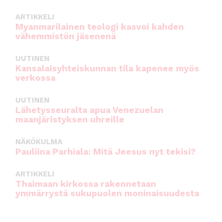
ARTIKKELI
Myanmarilainen teologi kasvoi kahden
vähemmistön jäsenenä
UUTINEN
Kansalaisyhteiskunnan tila kapenee myös
verkossa
UUTINEN
Lähetysseuralta apua Venezuelan
maanjäristyksen uhreille
NÄKÖKULMA
Pauliina Parhiala: Mitä Jeesus nyt tekisi?
ARTIKKELI
Thaimaan kirkossa rakennetaan
ymmärrystä sukupuolen moninaisuudesta