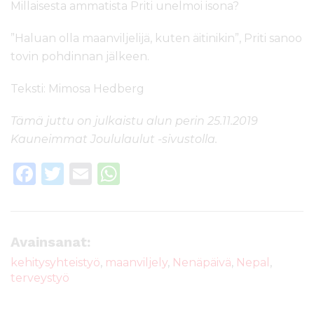
Millaisesta ammatista Priti unelmoi isona?
”Haluan olla maanviljelijä, kuten äitinikin”, Priti sanoo
tovin pohdinnan jälkeen.
Teksti: Mimosa Hedberg
Tämä juttu on julkaistu alun perin 25.11.2019
Kauneimmat Joululaulut -sivustolla.
F
T
E
W
a
w
m
h
c
it
ai
a
e
te
l
ts
Avainsanat:
b
r
A
kehitysyhteistyö
,
maanviljely
,
Nenäpäivä
,
Nepal
,
terveystyö
o
p
o
p