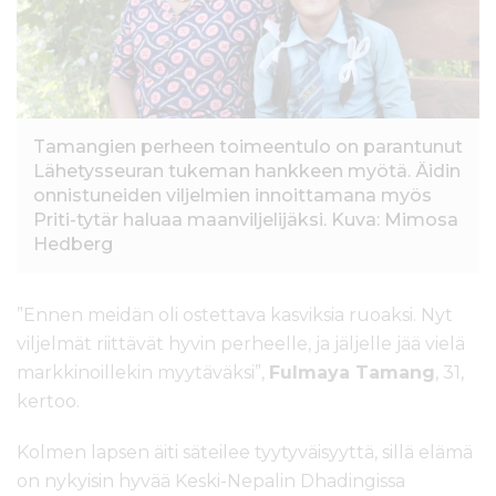
l
t
ö
ö
n
Tamangien perheen toimeentulo on parantunut
Lähetysseuran tukeman hankkeen myötä. Äidin
onnistuneiden viljelmien innoittamana myös
Priti-tytär haluaa maanviljelijäksi. Kuva: Mimosa
Hedberg
”Ennen meidän oli ostettava kasviksia ruoaksi. Nyt
viljelmät riittävät hyvin perheelle, ja jäljelle jää vielä
markkinoillekin myytäväksi”,
Fulmaya Tamang
, 31,
kertoo.
Kolmen lapsen äiti säteilee tyytyväisyyttä, sillä elämä
on nykyisin hyvää Keski-Nepalin Dhadingissa