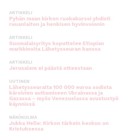
k
ARTIKKELI
Pyhän maan kirkon ruokakurssi yhdisti
ruuanlaiton ja henkisen hyvinvoinnin
ARTIKKELI
Suomalaisyritys koputtelee Etiopian
markkinoita Lähetysseuran kanssa
ARTIKKELI
Jerusalem ei päästä otteestaan
UUTINEN
Lähetysseuralta 100 000 euroa sodista
kärsivien auttamiseen Ukrainassa ja
Gazassa – myös Venezuelassa avustustyö
käynnissä
NÄKÖKULMA
Jukka Helle: Kirkon tärkein keskus on
Kristuksessa