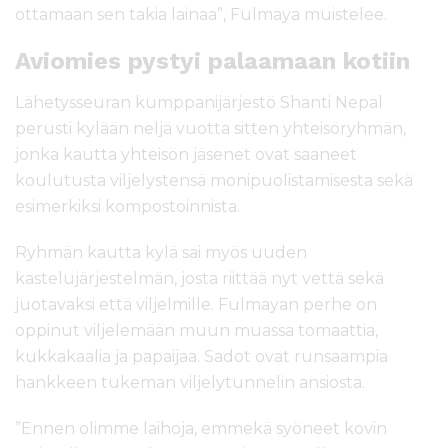
ottamaan sen takia lainaa”, Fulmaya muistelee.
Aviomies pystyi palaamaan kotiin
Lähetysseuran kumppanijärjestö Shanti Nepal
perusti kylään neljä vuotta sitten yhteisöryhmän,
jonka kautta yhteisön jäsenet ovat saaneet
koulutusta viljelystensä monipuolistamisesta sekä
esimerkiksi kompostoinnista.
Ryhmän kautta kylä sai myös uuden
kastelujärjestelmän, josta riittää nyt vettä sekä
juotavaksi että viljelmille. Fulmayan perhe on
oppinut viljelemään muun muassa tomaattia,
kukkakaalia ja papaijaa. Sadot ovat runsaampia
hankkeen tukeman viljelytunnelin ansiosta.
”Ennen olimme laihoja, emmekä syöneet kovin