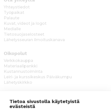
Yhteystiedot
Työpaikat
Palaute
Kuvat, videot ja logot
Medialle
Tietosuojaselosteet
Lähetysseuran ilmoituskanava
Oikopolut
Verkkokauppa
Materiaalipankki
Kustannustoiminta
Leiri- ja kurssikeskus Päiväkumpu
Lähetyskirkko
Tietoa sivustolla käytetyistä
evästeistä