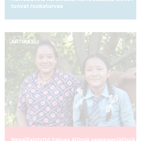
tuovat ruokaturvaa
ARTIKKELI
Nepalilaistyttö haluaa äitinsä saappaanjäljissä