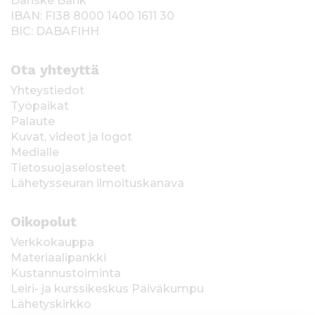
Danske Bank
IBAN: FI38 8000 1400 1611 30
BIC: DABAFIHH
Ota yhteyttä
Yhteystiedot
Työpaikat
Palaute
Kuvat, videot ja logot
Medialle
Tietosuojaselosteet
Lähetysseuran ilmoituskanava
Oikopolut
Verkkokauppa
Materiaalipankki
Kustannustoiminta
Leiri- ja kurssikeskus Päiväkumpu
Lähetyskirkko