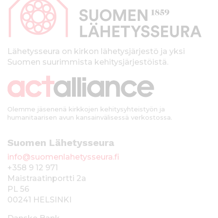
p
a
l
k
Lähetysseura on kirkon lähetysjärjestö ja yksi
Suomen suurimmista kehitysjärjestöistä.
k
i
Olemme jäsenenä kirkkojen kehitysyhteistyön ja
humanitaarisen avun kansainvälisessä verkostossa.
Suomen Lähetysseura
info@suomenlahetysseura.fi
+358 9 12 971
Maistraatinportti 2a
PL 56
00241 HELSINKI