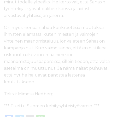
minut todella ylpeäksi. He kertoivat, että Sahasin
työntekijät syövät dalitien kanssa ja aidosti
arvostavat yhteisöjen jäseniä.
On myös hienoa nähdä konkreettisia muutoksia
ihmisten elämässä, kuten miesten ja vaimojen
yhteinen maanomistajuus, jonka eteen Sahas on
kampanjoinut. Kun vaimo sanoo, että en olisi ikinä
uskonut näkeväni omaa nimeäni
maanomistajuuspapereissa, silloin tiedän, että valta-
asetelma on muuttunut. Ja nämä naiset puhuvat,
että nyt he haluavat panostaa lastensa
koulutukseen.
Teksti: Mimosa Hedberg
*** Tuettu Suomen kehitysyhteistyövaroin. ***