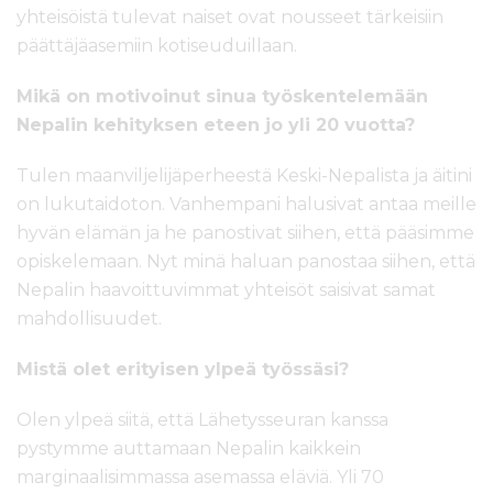
yhteisöistä tulevat naiset ovat nousseet tärkeisiin
päättäjäasemiin kotiseuduillaan.
Mikä on motivoinut sinua työskentelemään
Nepalin kehityksen eteen jo yli 20 vuotta?
Tulen maanviljelijäperheestä Keski-Nepalista ja äitini
on lukutaidoton. Vanhempani halusivat antaa meille
hyvän elämän ja he panostivat siihen, että pääsimme
opiskelemaan. Nyt minä haluan panostaa siihen, että
Nepalin haavoittuvimmat yhteisöt saisivat samat
mahdollisuudet.
Mistä olet erityisen ylpeä työssäsi?
Olen ylpeä siitä, että Lähetysseuran kanssa
pystymme auttamaan Nepalin kaikkein
marginaalisimmassa asemassa eläviä. Yli 70