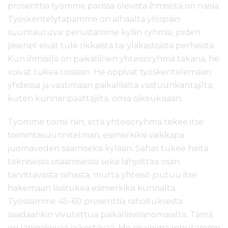
prosenttia työmme parissa olevista ihmisistä on naisia.
Työskentelytapamme on alhaalta ylöspäin
suuntautuva: perustamme kyliin ryhmiä, joiden
jäsenet eivät tule rikkaista tai yläkastisista perheistä.
Kun ihmisillä on paikallinen yhteisöryhmä takana, he
voivat tukea toisiaan. He oppivat työskentelemään
yhdessä ja vaatimaan paikallisilta vastuunkantajilta,
kuten kunnanpäättäjiltä, omia oikeuksiaan.
Työmme toimii niin, että yhteisöryhmä tekee itse
toimintasuunnitelman, esimerkiksi vaikkapa
juomaveden saamiseksi kylään. Sahas tukee heitä
teknisessä osaamisessa sekä lahjoittaa osan
tarvittavasta rahasta, mutta yhteisö joutuu itse
hakemaan lisätukea esimerkiksi kunnalta.
Työssämme 45–60 prosenttia rahoituksesta
saadaankin vivutettua paikallisviranomaisilta. Tämä
on läpinäkyvää ja kestävää. Me siis voimaannutamme