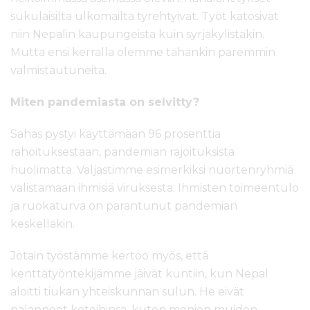
sukulaisilta ulkomailta tyrehtyivät. Työt katosivat
niin Nepalin kaupungeista kuin syrjäkylistäkin.
Mutta ensi kerralla olemme tähänkin paremmin
valmistautuneita.
Miten pandemiasta on selvitty?
Sahas pystyi käyttämään 96 prosenttia
rahoituksestaan, pandemian rajoituksista
huolimatta. Valjastimme esimerkiksi nuortenryhmiä
valistamaan ihmisiä viruksesta. Ihmisten toimeentulo
ja ruokaturva on parantunut pandemian
keskelläkin.
Jotain työstämme kertoo myös, että
kenttätyöntekijämme jäivät kuntiin, kun Nepal
aloitti tiukan yhteiskunnan sulun. He eivät
palanneet koteihinsa, kuten monien muiden