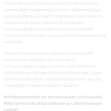
Dhadingissa ja Gorkhassa. Keskitymme erityisesti
naisten sekä marginaalissa elävien vähemmistöjen,
kuten dalitien, voimaannuttamiseen. Keskeistä on
ruokaturvan parantaminen ja yhteisöjen
kokonaisvaltainen kehitys ilmastoystävällisesti.
Olemme kehittäneet syrjäseuduille ilmastokestäviä
mallikyliä.
Nepalin maanjäristysten jälkeen vuonna 2015
rakensimme daliteille 49 uutta taloa
tuhoutuneiden tilalle. Vuonna 2018 aloitimme
Lähetysseuran kanssa myös pilottihankkeen, jossa
tuemme paikallisten metsänhoitoryhmien kautta
metsitystä eroosiosta kärsiville alueille.
Kehitysyhteistyö on nimenomaan yhteistyötä.
Mitä tämä tarkoittaa Sahasin ja Lähetysseuran
välillä?