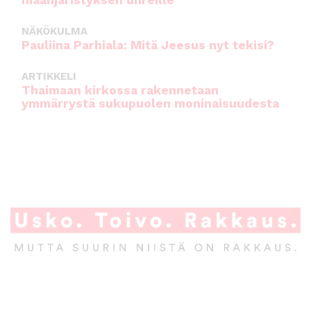
maanjäristyksen uhreille
NÄKÖKULMA
Pauliina Parhiala: Mitä Jeesus nyt tekisi?
ARTIKKELI
Thaimaan kirkossa rakennetaan
ymmärrystä sukupuolen moninaisuudesta