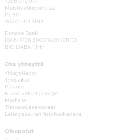
+358 9 12 971
Maistraatinportti 2a
PL 56
00241 HELSINKI
Danske Bank
IBAN: FI38 8000 1400 1611 30
BIC: DABAFIHH
Ota yhteyttä
Yhteystiedot
Työpaikat
Palaute
Kuvat, videot ja logot
Medialle
Tietosuojaselosteet
Lähetysseuran ilmoituskanava
Oikopolut