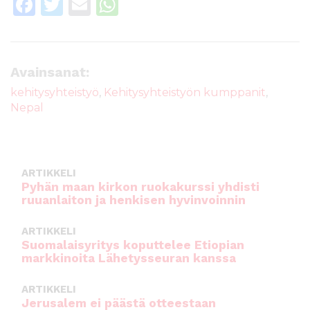
F
T
E
W
a
w
m
h
c
it
ai
a
e
te
l
ts
Avainsanat:
b
r
A
kehitysyhteistyö
,
Kehitysyhteistyön kumppanit
,
Nepal
o
p
o
p
k
ARTIKKELI
Pyhän maan kirkon ruokakurssi yhdisti
ruuanlaiton ja henkisen hyvinvoinnin
ARTIKKELI
Suomalaisyritys koputtelee Etiopian
markkinoita Lähetysseuran kanssa
ARTIKKELI
Jerusalem ei päästä otteestaan