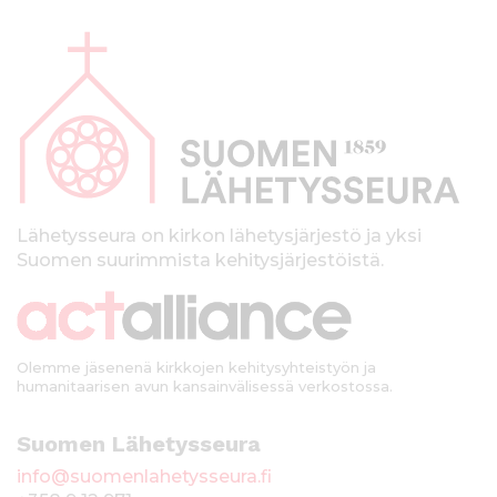
A
l
a
p
a
l
k
Lähetysseura on kirkon lähetysjärjestö ja yksi
Suomen suurimmista kehitysjärjestöistä.
k
i
Olemme jäsenenä kirkkojen kehitysyhteistyön ja
humanitaarisen avun kansainvälisessä verkostossa.
Suomen Lähetysseura
info@suomenlahetysseura.fi