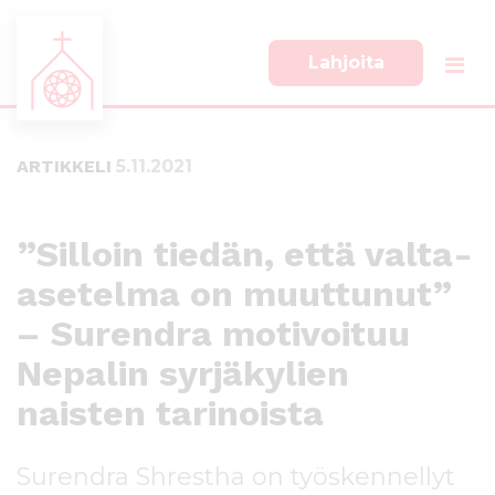
Lahjoita
S
S
i
i
i
i
ARTIKKELI
5.11.2021
r
r
r
r
y
y
s
a
”Silloin tiedän, että valta-
u
l
asetelma on muuttunut”
o
a
r
p
– Surendra motivoituu
a
a
a
l
Nepalin syrjäkylien
n
k
naisten tarinoista
s
k
i
i
s
i
Surendra Shrestha on työskennellyt
ä
n