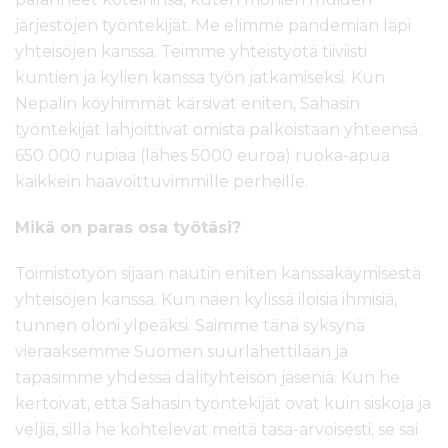
järjestöjen työntekijät. Me elimme pandemian läpi
yhteisöjen kanssa. Teimme yhteistyötä tiiviisti
kuntien ja kylien kanssa työn jatkamiseksi. Kun
Nepalin köyhimmät kärsivät eniten, Sahasin
työntekijät lahjoittivat omista palkoistaan yhteensä
650 000 rupiaa (lähes 5000 euroa) ruoka-apua
kaikkein haavoittuvimmille perheille.
Mikä on paras osa työtäsi?
Toimistotyön sijaan nautin eniten kanssakäymisestä
yhteisöjen kanssa. Kun näen kylissä iloisia ihmisiä,
tunnen oloni ylpeäksi. Saimme tänä syksynä
vieraaksemme Suomen suurlähettilään ja
tapasimme yhdessä dalityhteisön jäseniä. Kun he
kertoivat, että Sahasin työntekijät ovat kuin siskoja ja
veljiä, sillä he kohtelevat meitä tasa-arvoisesti, se sai