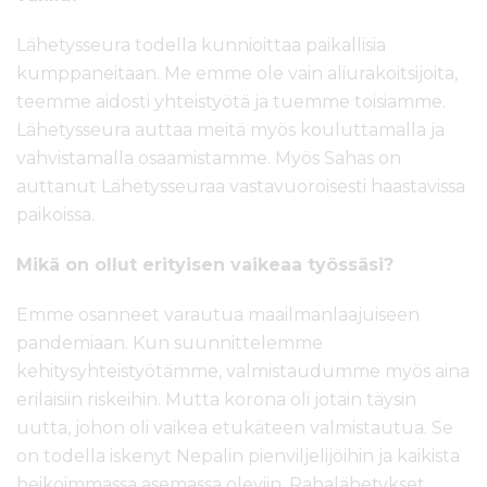
Lähetysseura todella kunnioittaa paikallisia
kumppaneitaan. Me emme ole vain aliurakoitsijoita,
teemme aidosti yhteistyötä ja tuemme toisiamme.
Lähetysseura auttaa meitä myös kouluttamalla ja
vahvistamalla osaamistamme. Myös Sahas on
auttanut Lähetysseuraa vastavuoroisesti haastavissa
paikoissa.
Mikä on ollut erityisen vaikeaa työssäsi?
Emme osanneet varautua maailmanlaajuiseen
pandemiaan. Kun suunnittelemme
kehitysyhteistyötämme, valmistaudumme myös aina
erilaisiin riskeihin. Mutta korona oli jotain täysin
uutta, johon oli vaikea etukäteen valmistautua. Se
on todella iskenyt Nepalin pienviljelijöihin ja kaikista
heikoimmassa asemassa oleviin. Rahalähetykset