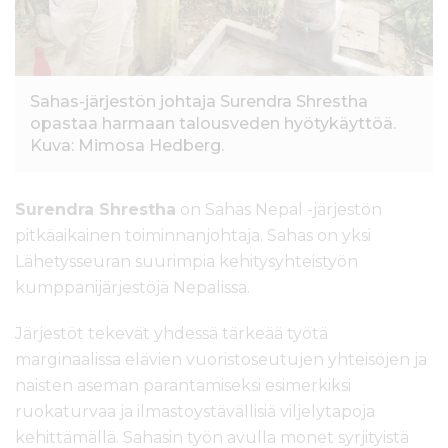
Sahas-järjestön johtaja Surendra Shrestha
opastaa harmaan talousveden hyötykäyttöä.
Kuva: Mimosa Hedberg.
Surendra Shrestha
on Sahas Nepal -järjestön
pitkäaikainen toiminnanjohtaja. Sahas on yksi
Lähetysseuran suurimpia kehitysyhteistyön
kumppanijärjestöjä Nepalissa.
Järjestöt tekevät yhdessä tärkeää työtä
marginaalissa elävien vuoristoseutujen yhteisöjen ja
naisten aseman parantamiseksi esimerkiksi
ruokaturvaa ja ilmastoystävällisiä viljelytapoja
kehittämällä. Sahasin työn avulla monet syrjityistä