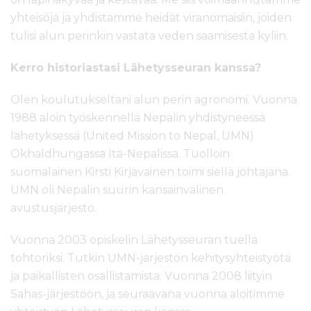
yhteisöjä ja yhdistämme heidät viranomaisiin, joiden
tulisi alun perinkin vastata veden saamisesta kyliin.
Kerro historiastasi Lähetysseuran kanssa?
Olen koulutukseltani alun perin agronomi. Vuonna
1988 aloin työskennellä Nepalin yhdistyneessä
lähetyksessä (United Mission to Nepal, UMN)
Okhaldhungassa Itä-Nepalissa. Tuolloin
suomalainen Kirsti Kirjavainen toimi siellä johtajana.
UMN oli Nepalin suurin kansainvälinen
avustusjärjestö.
Vuonna 2003 opiskelin Lähetysseuran tuella
tohtoriksi. Tutkin UMN-järjestön kehitysyhteistyötä
ja paikallisten osallistamista. Vuonna 2008 liityin
Sahas-järjestöön, ja seuraavana vuonna aloitimme