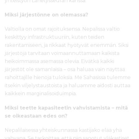
yhteistyön Lähetysseuran kanssa.
Miksi järjestönne on olemassa?
Valtiolla on omat rajoituksensa. Nepalissa valtio
keskittyy infrastruktuuriin, kuten teiden
rakentamiseen, ja rikkaat hyötyvät enemmän. Siksi
järjestöjä tarvitaan voimaannuttamaan kaikista
heikoimmassa asemassa olevia. Eivätkä kaikki
järjestöt ole samanlaisia – osa haluaa vain näyttää
rahoittajille hienoja tuloksia. Me Sahasissa tulemme
itsekin viljelystaustoista ja haluamme aidosti auttaa
kaikkein marginalisoiduimpia.
Miksi teette kapasiteetin vahvistamista – mitä
se oikeastaan edes on?
Nepalilaisessa yhteiskunnassa kastijako elää yhä
vahvana. Se tarkoittaa, että niin sanotut yläkastiset