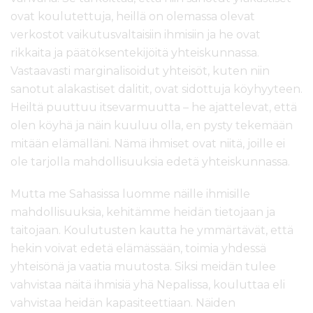
ovat koulutettuja, heillä on olemassa olevat
verkostot vaikutusvaltaisiin ihmisiin ja he ovat
rikkaita ja päätöksentekijöitä yhteiskunnassa.
Vastaavasti marginalisoidut yhteisöt, kuten niin
sanotut alakastiset dalitit, ovat sidottuja köyhyyteen.
Heiltä puuttuu itsevarmuutta – he ajattelevat, että
olen köyhä ja näin kuuluu olla, en pysty tekemään
mitään elämälläni. Nämä ihmiset ovat niitä, joille ei
ole tarjolla mahdollisuuksia edetä yhteiskunnassa.
Mutta me Sahasissa luomme näille ihmisille
mahdollisuuksia, kehitämme heidän tietojaan ja
taitojaan. Koulutusten kautta he ymmärtävät, että
hekin voivat edetä elämässään, toimia yhdessä
yhteisönä ja vaatia muutosta. Siksi meidän tulee
vahvistaa näitä ihmisiä yhä Nepalissa, kouluttaa eli
vahvistaa heidän kapasiteettiaan. Näiden