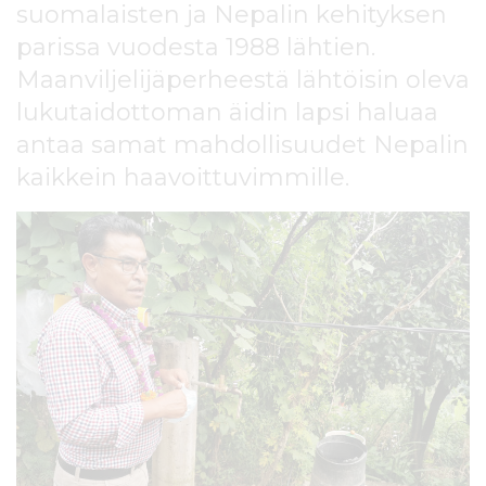
suomalaisten ja Nepalin kehityksen
l
t
parissa vuodesta 1988 lähtien.
ö
Maanviljelijäperheestä lähtöisin oleva
ö
n
lukutaidottoman äidin lapsi haluaa
antaa samat mahdollisuudet Nepalin
kaikkein haavoittuvimmille.