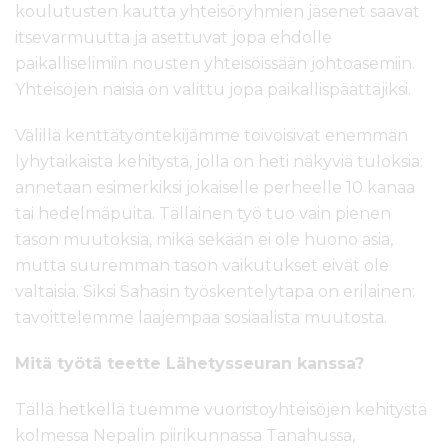
koulutusten kautta yhteisöryhmien jäsenet saavat
itsevarmuutta ja asettuvat jopa ehdolle
paikalliselimiin nousten yhteisöissään johtoasemiin.
Yhteisöjen naisia on valittu jopa paikallispäättäjiksi.
Välillä kenttätyöntekijämme toivoisivat enemmän
lyhytaikaista kehitystä, jolla on heti näkyviä tuloksia:
annetaan esimerkiksi jokaiselle perheelle 10 kanaa
tai hedelmäpuita. Tällainen työ tuo vain pienen
tason muutoksia, mikä sekään ei ole huono asia,
mutta suuremman tason vaikutukset eivät ole
valtaisia. Siksi Sahasin työskentelytapa on erilainen:
tavoittelemme laajempaa sosiaalista muutosta.
Mitä työtä teette Lähetysseuran kanssa?
Tällä hetkellä tuemme vuoristoyhteisöjen kehitystä
kolmessa Nepalin piirikunnassa Tanahussa,