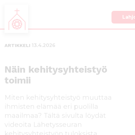
Lahj
S
S
i
i
i
i
ARTIKKELI
13.4.2026
r
r
r
r
y
y
s
a
Näin kehitysyhteistyö
u
l
toimii
o
a
r
p
a
a
Miten kehitysyhteistyö muuttaa
a
l
n
k
ihmisten elämää eri puolilla
s
k
maailmaa? Tältä sivulta löydät
i
i
videoita Lähetysseuran
s
i
ä
n
kehitysyhteistyön tuloksista.