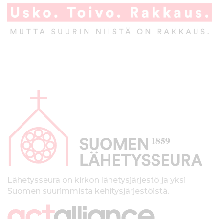
A
l
a
p
a
l
k
Lähetysseura on kirkon lähetysjärjestö ja yksi
Suomen suurimmista kehitysjärjestöistä.
k
i