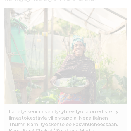
l
t
ö
ö
n
Lähetysseuran kehitysyhteistyöllä on edistetty
ilmastokestäviä viljelytapoja. Nepalilainen
Thumri Kami työskentelee kasvihuoneessaan.
Kuva: Suraj Dhakal / Solutions Media.