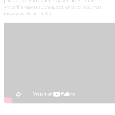
palauttavat kosteuden maaperään. Altaiden
ympärille kasvaa ruohoa, jota karja voi laiduntaa
myös kuivalla kaudella.