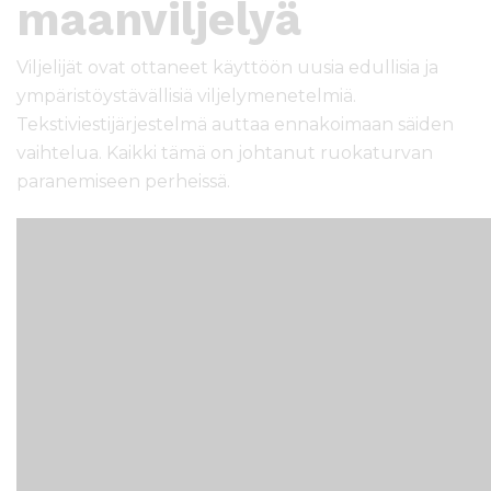
maanviljelyä
Viljelijät ovat ottaneet käyttöön uusia edullisia ja
ympäristöystävällisiä viljelymenetelmiä.
Tekstiviestijärjestelmä auttaa ennakoimaan säiden
vaihtelua. Kaikki tämä on johtanut ruokaturvan
paranemiseen perheissä.