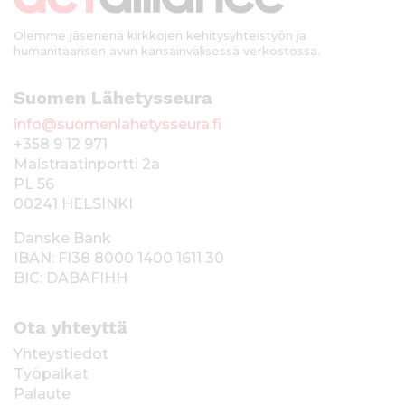
Olemme jäsenenä kirkkojen kehitysyhteistyön ja
humanitaarisen avun kansainvälisessä verkostossa.
Suomen Lähetysseura
info@suomenlahetysseura.fi
+358 9 12 971
Maistraatinportti 2a
PL 56
00241 HELSINKI
Danske Bank
IBAN: FI38 8000 1400 1611 30
BIC: DABAFIHH
Ota yhteyttä
Yhteystiedot
Työpaikat
Palaute