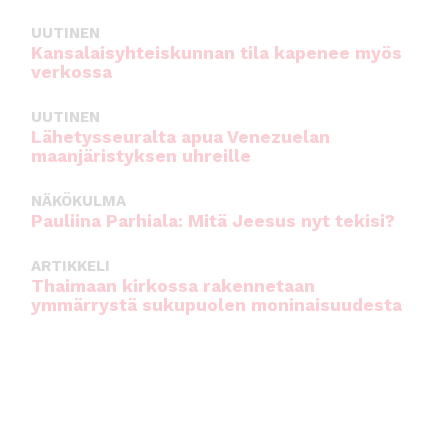
UUTINEN
Kansalaisyhteiskunnan tila kapenee myös
verkossa
UUTINEN
Lähetysseuralta apua Venezuelan
maanjäristyksen uhreille
NÄKÖKULMA
Pauliina Parhiala: Mitä Jeesus nyt tekisi?
ARTIKKELI
Thaimaan kirkossa rakennetaan
ymmärrystä sukupuolen moninaisuudesta