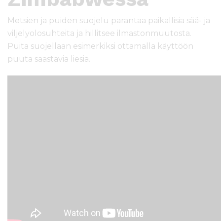
Metsien ja puiden suojelu parantaa paikallisia sää- ja
viljelyolosuhteita ja hillitsee ilmastonmuutosta.
Puita suojellaan esimerkiksi ottamalla käyttöön
puuta säästäviä liesiä.