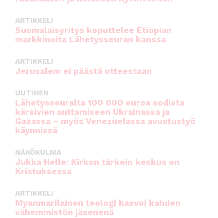
ARTIKKELI
Suomalaisyritys koputtelee Etiopian
markkinoita Lähetysseuran kanssa
ARTIKKELI
Jerusalem ei päästä otteestaan
UUTINEN
Lähetysseuralta 100 000 euroa sodista
kärsivien auttamiseen Ukrainassa ja
Gazassa – myös Venezuelassa avustustyö
käynnissä
NÄKÖKULMA
Jukka Helle: Kirkon tärkein keskus on
Kristuksessa
ARTIKKELI
Myanmarilainen teologi kasvoi kahden
vähemmistön jäsenenä