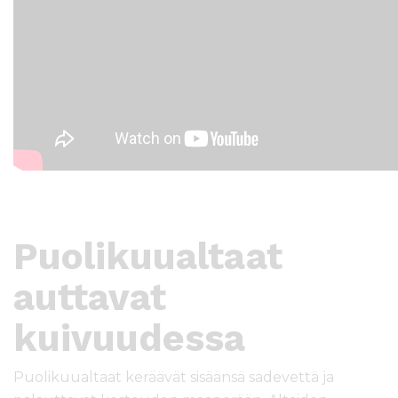
Puolikuualtaat
auttavat
kuivuudessa
Puolikuualtaat keräävät sisäänsä sadevettä ja