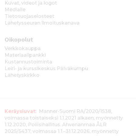
Kuvat, videot ja logot
Medialle
Tietosuojaselosteet
Lähetysseuran ilmoituskanava
Oikopolut
Verkkokauppa
Materiaalipankki
Kustannustoiminta
Leiri- ja kurssikeskus Päiväkumpu
Lähetyskirkko
T
Keräysluvat:
Manner-Suomi RA/2020/1538,
voimassa toistaiseksi 1.1.2021 alkaen, myönnetty
i
1.12.2020, Poliisihallitus. Ahvenanmaa ÅLR
e
2025/5437, voimassa 1.1.–31.12.2026, myönnetty