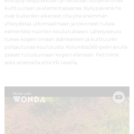
eristäytyneisyydestään ja halustaan suojella omaa
kulttuuriaan ja elämäntapaansa. Nykypäivänä he
ovat kuitenkin alkaneet olla yhä enemmän
yhteydessä ulkomaailmaan ja toivoneet tukea
esimerkiksi nuorten koulutukseen. Lähetysseura
tukee kogien omaan äidinkieleen ja kulttuuriin
pohjautuvaa koulutusta. Kolumbia360-pelin avulla
pääset tutustumaan kogien elämään. Peli toimii
sekä selaimella että VR-laseilla.