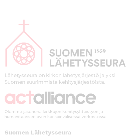
A
l
a
p
a
l
k
Lähetysseura on kirkon lähetysjärjestö ja yksi
Suomen suurimmista kehitysjärjestöistä.
k
i
Olemme jäsenenä kirkkojen kehitysyhteistyön ja
humanitaarisen avun kansainvälisessä verkostossa.
Suomen Lähetysseura