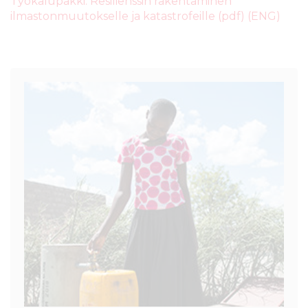
Työkalupakki: Resilienssin rakentaminen
ilmastonmuutokselle ja katastrofeille (pdf) (ENG)