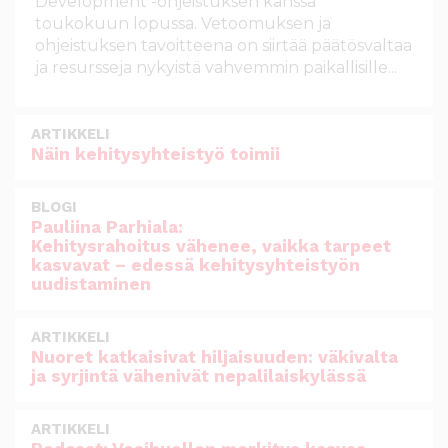
Development -ohjeistuksen kanssa
toukokuun lopussa. Vetoomuksen ja
ohjeistuksen tavoitteena on siirtää päätösvaltaa
ja resursseja nykyistä vahvemmin paikallisille...
ARTIKKELI
Näin kehitysyhteistyö toimii
BLOGI
Pauliina Parhiala:
Kehitysrahoitus vähenee, vaikka tarpeet
kasvavat – edessä kehitysyhteistyön
uudistaminen
ARTIKKELI
Nuoret katkaisivat hiljaisuuden: väkivalta
ja syrjintä vähenivät nepalilaiskylässä
ARTIKKELI