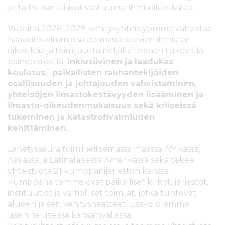
jotta he kantaisivat vastuunsa ihmisoikeuksista.
Vuosina 2026–2029 kehitysyhteistyömme vahvistaa
haavoittuvimmassa asemassa olevien ihmisten
oikeuksia ja toimijuutta neljällä toisiaan tukevalla
painopisteellä:
inklusiivinen ja laadukas
koulutus, paikallisten rauhantekijöiden
osallisuuden ja johtajuuden vahvistaminen,
yhteisöjen ilmastokestävyyden lisääminen ja
ilmasto-oikeudenmukaisuus sekä kriiseissä
tukeminen ja katastrofivalmiuden
kehittäminen.
Lähetysseura toimii seitsemässä maassa Afrikassa,
Aasiassa ja Latinalaisessa Amerikassa sekä tekee
yhteistyötä 21 kumppanijärjestön kanssa.
Kumppaneitamme ovat paikalliset kirkot, järjestöt,
instituutiot ja valtiolliset toimijat, jotka tuntevat
alueen ja sen kehityshaasteet. Lisäksi olemme
jäseninä useissa kansainvälisissä