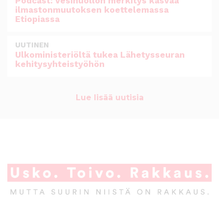
Podcast: Vesihuollon merkitys kasvaa
ilmastonmuutoksen koettelemassa
Etiopiassa
UUTINEN
Ulkoministeriöltä tukea Lähetysseuran
kehitysyhteistyöhön
Lue lisää uutisia