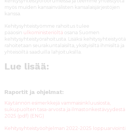
kehitysyhteistyöfoorumeissa ja teemme yhteistyötä
myös muiden kansainvälisten kansalaisjärjestöjen
kanssa.
Kehitysyhteistyömme rahoitus tulee
pääosin
ulkoministeriöltä
osana Suomen
kehitysyhteistyörahoitusta. Lisäksi kehitysyhteistyötä
rahoitetaan seurakuntalaisilta, yksityisiltä ihmisiltä ja
yhteisöiltä saaduilla lahjoituksilla.
Lue lisää:
Raportit ja ohjelmat:
Käytännön esimerkkejä vammaisinkluusiosta,
sukupuolten tasa-arvosta ja ilmastonkestävyydestä
2025 (pdf) (ENG)
Kehitysyhteistyöohjelman 2022-2025 loppuarviointi