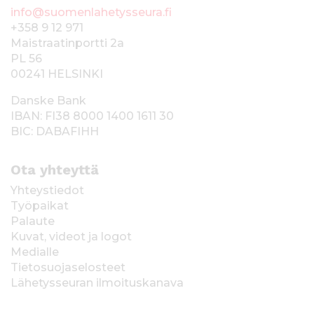
info@suomenlahetysseura.fi
+358 9 12 971
Maistraatinportti 2a
PL 56
00241 HELSINKI
Danske Bank
IBAN: FI38 8000 1400 1611 30
BIC: DABAFIHH
Ota yhteyttä
Yhteystiedot
Työpaikat
Palaute
Kuvat, videot ja logot
Medialle
Tietosuojaselosteet
Lähetysseuran ilmoituskanava