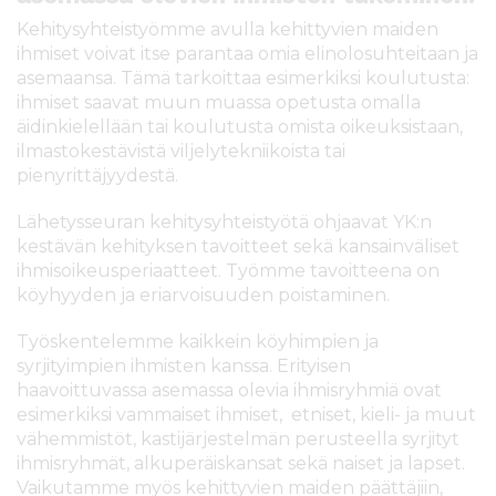
l
Kehitysyhteistyömme avulla kehittyvien maiden
t
ihmiset voivat itse parantaa omia elinolosuhteitaan ja
ö
asemaansa. Tämä tarkoittaa esimerkiksi koulutusta:
ö
ihmiset saavat muun muassa opetusta omalla
n
äidinkielellään tai koulutusta omista oikeuksistaan,
ilmastokestävistä viljelytekniikoista tai
pienyrittäjyydestä.
Lähetysseuran kehitysyhteistyötä ohjaavat YK:n
kestävän kehityksen tavoitteet sekä kansainväliset
ihmisoikeusperiaatteet. Työmme tavoitteena on
köyhyyden ja eriarvoisuuden poistaminen.
Työskentelemme kaikkein köyhimpien ja
syrjityimpien ihmisten kanssa. Erityisen
haavoittuvassa asemassa olevia ihmisryhmiä ovat
esimerkiksi vammaiset ihmiset, etniset, kieli- ja muut
vähemmistöt, kastijärjestelmän perusteella syrjityt
ihmisryhmät, alkuperäiskansat sekä naiset ja lapset.
Vaikutamme myös kehittyvien maiden päättäjiin,