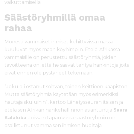
vaikuttamisella.
Säästöryhmillä omaa
rahaa
Monesti vammaiset ihmiset kehittyvissä maissa
kuuluvat myös maan köyhimpiin. Etelä-Afrikassa
vammaisille on perustettu säästöryhmiä, joiden
tavoitteena on, että he saavat tehtyä hankintoja joita
eivät ennen ole pystyneet tekemään.
”Joku oli ostanut sohvan, toinen keittiöön kaapiston.
Mutta säästöryhmiä käytetään myös esimerkiksi
hautajaiskuluihin”, kertoo Lähetysseuran itäisen ja
eteläisen Afrikan hankehallinnon asiantuntija
Saara
Kalaluka
. Joissain tapauksissa säästöryhmiin on
osallistunut vammaisen ihmisen huoltaja.