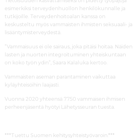
Tietoisuuden kasvattamiseksi on pidetty työpajoja
esimerkiksi terveydenhuollon henkilökunnalle ja
tutkijoille. Terveydenhoitoalan kanssa on
keskusteltu myös vammaisten ihmisten seksuaali- ja
lisääntymisterveydestä.
”Vammaisuus ei ole sairaus, joka pitäisi hoitaa. Näiden
lasten ja nuorten integroituminen yhteiskuntaan
on koko työn ydin”, Saara Kalaluka kertoo.
Vammaisten aseman parantaminen vaikuttaa
kyläyhteisöihin laajasti.
Vuonna 2020 yhteensä 7750 vammaisen ihmisen
perheenjäsentä hyötyi Lähetysseuran tuesta.
***Tuettu Suomen kehitysyhteistyövaroin.***