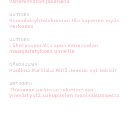
vähemmistön jäsenenä
UUTINEN
Kansalaisyhteiskunnan tila kapenee myös
verkossa
UUTINEN
Lähetysseuralta apua Venezuelan
maanjäristyksen uhreille
NÄKÖKULMA
Pauliina Parhiala: Mitä Jeesus nyt tekisi?
ARTIKKELI
Thaimaan kirkossa rakennetaan
ymmärrystä sukupuolen moninaisuudesta