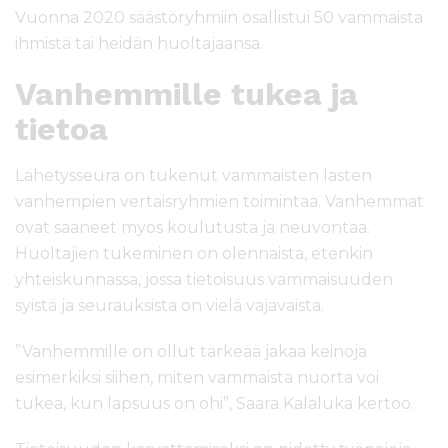
Vuonna 2020 säästöryhmiin osallistui 50 vammaista
ihmistä tai heidän huoltajaansa.
Vanhemmille tukea ja
tietoa
Lähetysseura on tukenut vammaisten lasten
vanhempien vertaisryhmien toimintaa. Vanhemmat
ovat saaneet myös koulutusta ja neuvontaa.
Huoltajien tukeminen on olennaista, etenkin
yhteiskunnassa, jossa tietoisuus vammaisuuden
syistä ja seurauksista on vielä vajavaista.
”Vanhemmille on ollut tärkeää jakaa keinoja
esimerkiksi siihen, miten vammaista nuorta voi
tukea, kun lapsuus on ohi”, Saara Kalaluka kertoo.