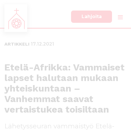
Lahjoita
S
S
i
i
i
i
ARTIKKELI
17.12.2021
r
r
r
r
y
y
s
a
Etelä-Afrikka: Vammaiset
u
l
lapset halutaan mukaan
o
a
r
p
yhteiskuntaan –
a
a
a
l
Vanhemmat saavat
n
k
vertaistukea toisiltaan
s
k
i
i
s
i
Lähetysseuran vammaistyö Etelä-
ä
n