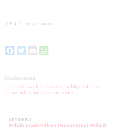
Teksti: Virve Rissanen
F
T
E
W
a
w
m
h
c
it
ai
a
e
te
l
ts
Avainsanat:
b
r
A
Etelä-Afrikka
,
kehitystulos
,
kehitysyhteistyö
,
vammaisten ihmisten oikeudet
o
p
o
p
k
ARTIKKELI
Pyhän maan kirkon ruokakurssi yhdisti