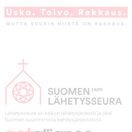
A
l
a
p
a
l
k
Lähetysseura on kirkon lähetysjärjestö ja yksi
Suomen suurimmista kehitysjärjestöistä.
k