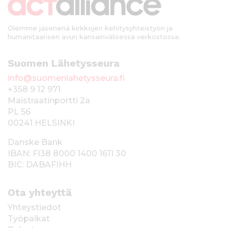
i
Olemme jäsenenä kirkkojen kehitysyhteistyön ja
humanitaarisen avun kansainvälisessä verkostossa.
Suomen Lähetysseura
info@suomenlahetysseura.fi
+358 9 12 971
Maistraatinportti 2a
PL 56
00241 HELSINKI
Danske Bank
IBAN: FI38 8000 1400 1611 30
BIC: DABAFIHH
Ota yhteyttä
Yhteystiedot
Työpaikat