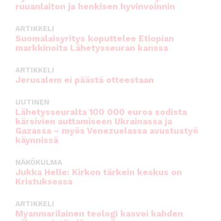
ruuanlaiton ja henkisen hyvinvoinnin
ARTIKKELI
Suomalaisyritys koputtelee Etiopian
markkinoita Lähetysseuran kanssa
ARTIKKELI
Jerusalem ei päästä otteestaan
UUTINEN
Lähetysseuralta 100 000 euroa sodista
kärsivien auttamiseen Ukrainassa ja
Gazassa – myös Venezuelassa avustustyö
käynnissä
NÄKÖKULMA
Jukka Helle: Kirkon tärkein keskus on
Kristuksessa
ARTIKKELI
Myanmarilainen teologi kasvoi kahden