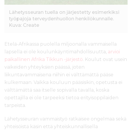
Lähetysseuran tuella on järjestetty esimerkiksi
työpajoja terveydenhuollon henkilökunnalle.
Kuva: Create
Etelä-Afrikassa puolella miljoonalla vammaisella
lapsella ei ole koulunkäyntimahdollisuutta,
arvioi
paikallinen Afrika Tikkun -järjestö
. Koulut ovat usein
vaikeiden yhteyksien päässä, joten
liikuntavammaisena niihin ei välttämättä pääse
kulkemaan. Vaikka kouluun pääsisikin, opetusta ei
välttämättä saa itselle sopivalla tavalla, koska
opettajilla ei ole tarpeeksi tietoa erityisoppilaiden
tarpeista.
Lähetysseuran vammaistyö ratkaisee ongelmaa sekä
yhteisöistä käsin että yhteiskunnallisella