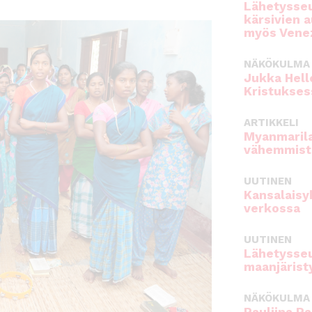
Lähetysseu
kärsivien 
myös Venez
NÄKÖKULMA
Jukka Hell
Kristukses
ARTIKKELI
Myanmarila
vähemmist
UUTINEN
Kansalaisy
verkossa
UUTINEN
Lähetysseu
maanjärist
NÄKÖKULMA