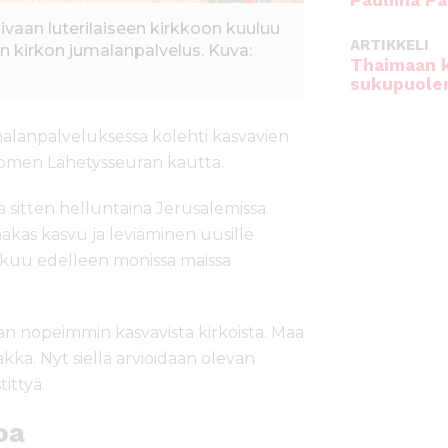
Pauliina Pa
mivaan luterilaiseen kirkkoon kuuluu
ARTIKKELI
n kirkon jumalanpalvelus. Kuva:
Thaimaan 
sukupuole
umalanpalveluksessa kolehti kasvavien
Suomen Lähetysseuran kautta.
a sitten helluntaina Jerusalemissa.
imakas kasvu ja leviäminen uusille
jatkuu edelleen monissa maissa
an nopeimmin kasvavista kirkoista. Maa
akka. Nyt siellä arvioidaan olevan
ittyä.
oa