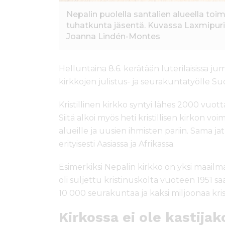
Nepalin puolella santalien alueella toi
tuhatkunta jäsentä. Kuvassa Laxmipuri
Joanna Lindén-Montes
Helluntaina 8.6. kerätään luterilaisissa j
kirkkojen julistus- ja seurakuntatyölle 
Kristillinen kirkko syntyi lähes 2000 vuott
Siitä alkoi myös heti kristillisen kirkon vo
alueille ja uusien ihmisten pariin. Sama 
erityisesti Aasiassa ja Afrikassa.
Esimerkiksi Nepalin kirkko on yksi maailm
oli suljettu kristinuskolta vuoteen 1951 sa
10 000 seurakuntaa ja kaksi miljoonaa krist
Kirkossa ei ole kastijak