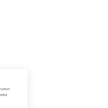
vuston
 sekä