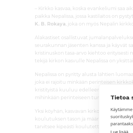
– Kirkko kasvaa, koska evankeliumi saa aik
paikka Nepalissa, jossa kastilaitos on pyst
K. B. Rokaya
, joka on myös Nepalin kirkk
Alakastiset osallistuvat jumalanpalveluks
seurakunnan jäsenten kanssa ja käyvät sa
kristinuskon tasa-arvo kiehtoo erityisesti na
tekijä kirkon kasvulle Nepalissa on yksittäi
Nepalissa on pyritty alusta lähtien luomaa
joka ei rajoitu minkään perinteisen kirkk
kristityistä kuuluu edelleen itsenäisiin se
Tietoa 
mihinkään perinteiseen tunnustuskunta
Käytämme 
Yksi köyhän, kasvavan kirkon suurimmista
suoritusky
koulutuksen tason ja määrän pitäminen k
parantaaks
tarvitsee kipeästi koulutettuja työntekijöi
Lue lisää