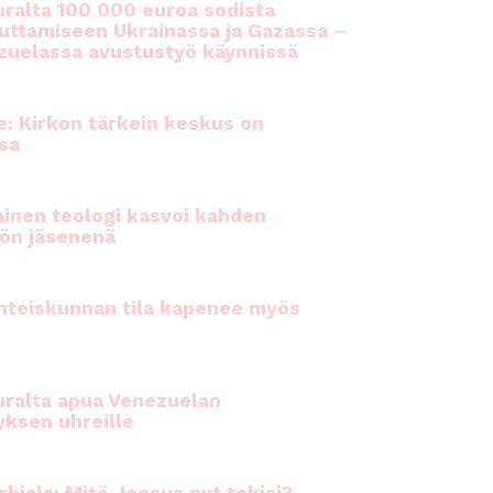
ralta 100 000 euroa sodista
auttamiseen Ukrainassa ja Gazassa –
uelassa avustustyö käynnissä
e: Kirkon tärkein keskus on
sa
inen teologi kasvoi kahden
ön jäsenenä
hteiskunnan tila kapenee myös
ralta apua Venezuelan
yksen uhreille