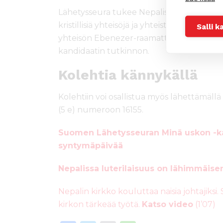
Lähetysseura tukee Nepalissa muun muas
kristillisiä yhteisöjä ja yhteistyöverkostoj
Salli k
yhteisön Ebenezer-raamattukoulua, jossa 
kandidaatin tutkinnon.
Kolehtia kännykällä
Kolehtiin voi osallistua myös lähettämällä 
(5 e) numeroon 16155.
Suomen Lähetysseuran Minä uskon -ka
syntymäpäivää
Nepalissa luterilaisuus on lähimmäise
Nepalin kirkko kouluttaa naisia johtajik
kirkon tärkeää työtä.
Katso video
(1’07)