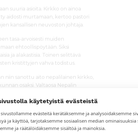
aan suuria asioita. Kirkko on ainoa
ytty aidosti murtamaan, kertoo pastori
ojen kansallisen neuvoston johtaja.
een tasa-arvoisesti muiden
maan ehtoollispöytään. Siksi
isia ja alakastisia. Toinen selittävä
sten kristittyjen vahva todistus.
n niin sanottu aito nepalilainen kirkko,
okunnan osaksi. Valtaosa Nepalin
urakuntiin, jotka eivät lukeudu
sivustolla käytetyistä evästeistä
an.
sivustollamme evästeitä kerätäksemme ja analysoidaksemme si
 haasteista on teologisen
kyä ja käyttöä, tarjotaksemme sosiaalisen median ominaisuuksia
irkon kasvun tahdissa. Kirkko
emme ja räätälöidäksemme sisältöä ja mainoksia.
tä.