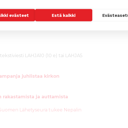
sa perhe- ja pyhäkoulutyötä, useita
a sekä Nepalin kansallisen kirkkojen
aikki evästeet
Estä kaikki
Evästeaset
voi suorittaa kolmivuotisen teologian
tekstiviesti LAHJA10 (10 e) tai LAHJA5
mpanja juhlistaa kirkon
n rakastamista ja auttamista
si. Suomen Lähetyseura tukee Nepalin