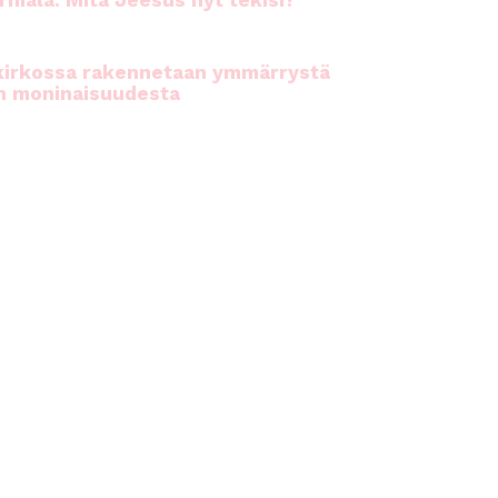
rhiala: Mitä Jeesus nyt tekisi?
kirkossa rakennetaan ymmärrystä
n moninaisuudesta