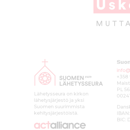
A
Suo
l
info@
a
+358 
p
Maist
PL 56
a
Lähetysseura on kirkon
0024
lähetysjärjestö ja yksi
l
Suomen suurimmista
Dans
k
kehitysjärjestöistä.
IBAN:
BIC:
k