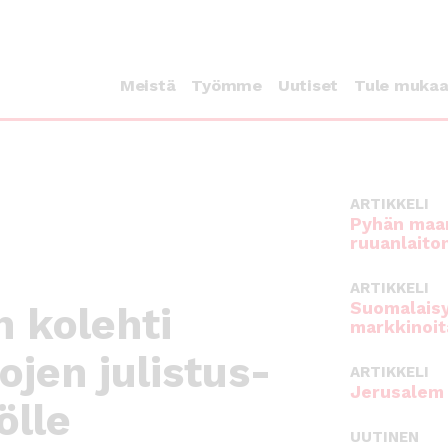
Meistä
Työmme
Uutiset
Tule muka
ARTIKKELI
Pyhän maan
ruuanlaito
ARTIKKELI
Suomalaisy
n kolehti
markkinoit
ojen julistus-
ARTIKKELI
Jerusalem 
ölle
UUTINEN