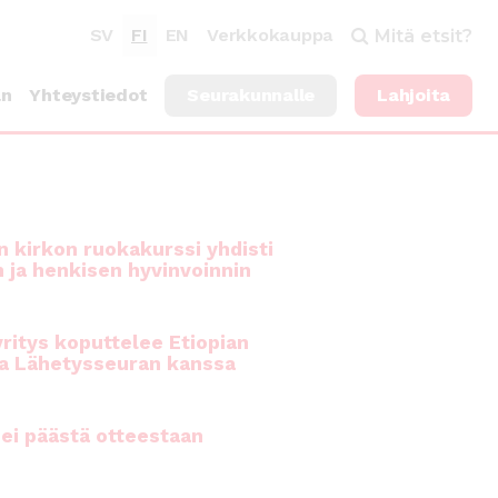
SV
FI
EN
Verkkokauppa
Mitä etsit?
an
Yhteystiedot
Seurakunnalle
Lahjoita
 kirkon ruokakurssi yhdisti
n ja henkisen hyvinvoinnin
ritys koputtelee Etiopian
a Lähetysseuran kanssa
ei päästä otteestaan