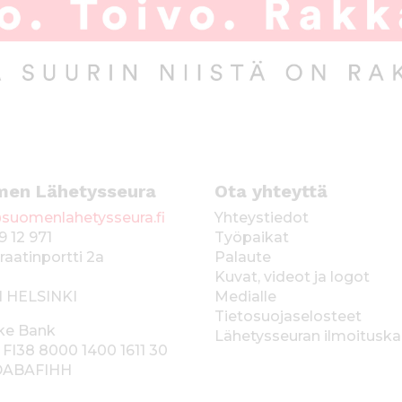
men Lähetysseura
Ota yhteyttä
suomenlahetysseura.fi
Yhteystiedot
9 12 971
Työpaikat
raatinportti 2a
Palaute
Kuvat, videot ja logot
1 HELSINKI
Medialle
Tietosuojaselosteet
ke Bank
Lähetysseuran ilmoitusk
 FI38 8000 1400 1611 30
 DABAFIHH