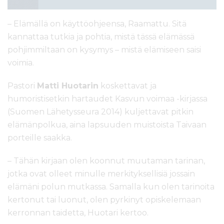
– Elämällä on käyttöohjeensa, Raamattu. Sitä
kannattaa tutkia ja pohtia, mistä tässä elämässä
pohjimmiltaan on kysymys – mistä elämiseen saisi
voimia.
Pastori
Matti Huotarin
koskettavat ja
humoristisetkin hartaudet Kasvun voimaa -kirjassa
(Suomen Lähetysseura 2014) kuljettavat pitkin
elämänpolkua, aina lapsuuden muistoista Taivaan
porteille saakka.
– Tähän kirjaan olen koonnut muutaman tarinan,
jotka ovat olleet minulle merkityksellisiä jossain
elämäni polun mutkassa. Samalla kun olen tarinoita
kertonut tai luonut, olen pyrkinyt opiskelemaan
kerronnan taidetta, Huotari kertoo.