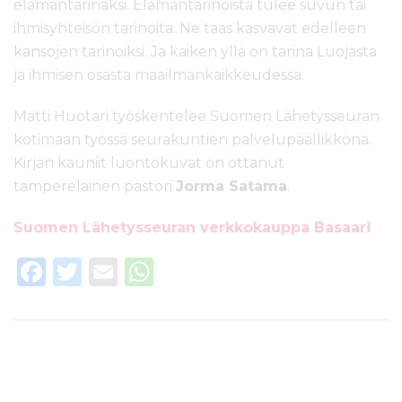
elämäntarinaksi. Elämäntarinoista tulee suvun tai
ihmisyhteisön tarinoita. Ne taas kasvavat edelleen
kansojen tarinoiksi. Ja kaiken yllä on tarina Luojasta
ja ihmisen osasta maailmankaikkeudessa.
Matti Huotari työskentelee Suomen Lähetysseuran
kotimaan työssä seurakuntien palvelupäällikkönä.
Kirjan kauniit luontokuvat on ottanut
tamperelainen pastori
Jorma Satama
.
Suomen Lähetysseuran verkkokauppa Basaari
F
T
E
W
a
w
m
h
c
it
ai
a
e
te
l
ts
b
r
A