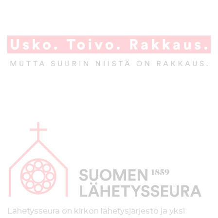
A
l
a
p
a
l
k
Lähetysseura on kirkon lähetysjärjestö ja yksi