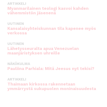
ARTIKKELI
Myanmarilainen teologi kasvoi kahden
vähemmistön jäsenenä
UUTINEN
Kansalaisyhteiskunnan tila kapenee myös
verkossa
UUTINEN
Lähetysseuralta apua Venezuelan
maanjäristyksen uhreille
NÄKÖKULMA
Pauliina Parhiala: Mitä Jeesus nyt tekisi?
ARTIKKELI
Thaimaan kirkossa rakennetaan
ymmärrystä sukupuolen moninaisuudesta