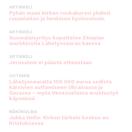
o
p
ARTIKKELI
o
p
Pyhän maan kirkon ruokakurssi yhdisti
ruuanlaiton ja henkisen hyvinvoinnin
k
ARTIKKELI
Suomalaisyritys koputtelee Etiopian
markkinoita Lähetysseuran kanssa
ARTIKKELI
Jerusalem ei päästä otteestaan
UUTINEN
Lähetysseuralta 100 000 euroa sodista
kärsivien auttamiseen Ukrainassa ja
Gazassa – myös Venezuelassa avustustyö
käynnissä
NÄKÖKULMA
Jukka Helle: Kirkon tärkein keskus on
Kristuksessa