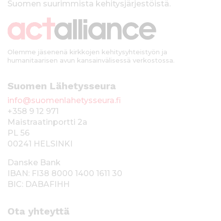
Suomen suurimmista kehitysjärjestöistä.
k
i
Olemme jäsenenä kirkkojen kehitysyhteistyön ja
humanitaarisen avun kansainvälisessä verkostossa.
Suomen Lähetysseura
info@suomenlahetysseura.fi
+358 9 12 971
Maistraatinportti 2a
PL 56
00241 HELSINKI
Danske Bank
IBAN: FI38 8000 1400 1611 30
BIC: DABAFIHH
Ota yhteyttä