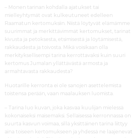
– Monen tarinan kohdalla ajatukset tai
mielleyhtymät ovat kulkeutuneet edelleen
Raamatun kertomuksiin. Niistä löytyvät elämämme
suurimmat ja merkittävimmät kertomukset, tarinat
kivusta ja petoksesta, etsimisestä ja löytämisestä,
rakkaudesta ja toivosta. Mikä voisikaan olla
merkityksellisempi tarina kerrottavaksi kuin suuri
kertomus Jumalan yllättävästä armosta ja
armahtavasta rakkaudesta?
Huotarille kerronta ei ole sanojen asettelemista
toistensa perään, vaan maalauksen luomista.
– Tarina luo kuvan, joka kasvaa kuulijan mielessä
kokonaiseksi maisemaksi. Sellaisessa kerronnassa on
suurta kasvun voimaa, sillä yksittäinen tarina liittyy
aina toiseen kertomukseen ja yhdessä ne laajenevat