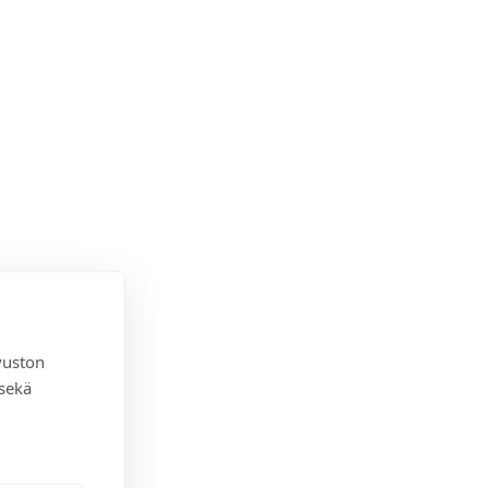
vuston
 sekä