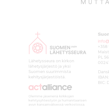
A
Suo
l
info@
a
+358 
p
Maist
PL 56
a
Lähetysseura on kirkon
0024
lähetysjärjestö ja yksi
l
Suomen suurimmista
Dans
k
kehitysjärjestöistä.
IBAN:
BIC:
k
i
Olemme jäsenenä kirkkojen
kehitysyhteistyön ja humanitaarisen
avun kansainvälisessä verkostossa.