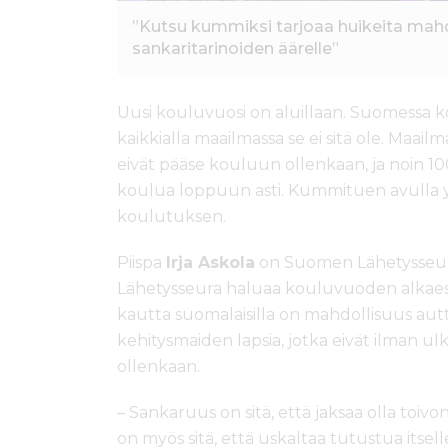
”Kutsu kummiksi tarjoaa huikeita mahd
sankaritarinoiden äärelle”
Uusi kouluvuosi on aluillaan. Suomessa k
kaikkialla maailmassa se ei sitä ole. Maailm
eivät pääse kouluun ollenkaan, ja noin 100
koulua loppuun asti. Kummituen avulla yhä
koulutuksen.
Piispa
Irja Askola
on Suomen Lähetysseur
Lähetysseura haluaa kouluvuoden alkaes
kautta suomalaisilla on mahdollisuus aut
kehitysmaiden lapsia, jotka eivät ilman u
ollenkaan.
– Sankaruus on sitä, että jaksaa olla toiv
on myös sitä, että uskaltaa tutustua itsell