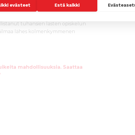
ummityöllä voidaan varmistaa, että
aikki evästeet
Estä kaikki
Evästeaset
apset eivät unohdu.
istanut tuhansien lasten opiskelun
 maailmaa lähes kolmenkymmenen
uikeita mahdollisuuksia. Saattaa
”