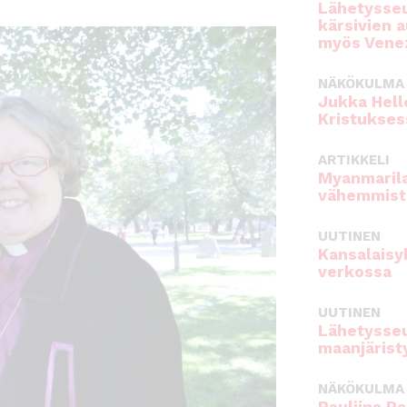
Lähetysseu
kärsivien 
myös Venez
NÄKÖKULMA
Jukka Hell
Kristukses
ARTIKKELI
Myanmarila
vähemmist
UUTINEN
Kansalaisy
verkossa
UUTINEN
Lähetysseu
maanjärist
NÄKÖKULMA