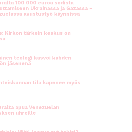
ralta 100 000 euroa sodista
auttamiseen Ukrainassa ja Gazassa –
uelassa avustustyö käynnissä
e: Kirkon tärkein keskus on
sa
inen teologi kasvoi kahden
ön jäsenenä
hteiskunnan tila kapenee myös
ralta apua Venezuelan
yksen uhreille