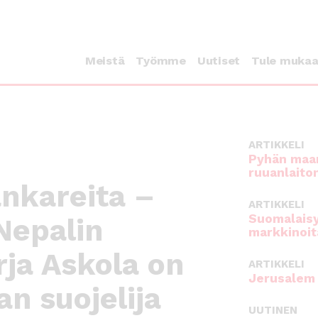
Meistä
Työmme
Uutiset
Tule muka
ARTIKKELI
Pyhän maan
ruuanlaito
ankareita –
ARTIKKELI
Suomalaisy
Nepalin
markkinoit
Irja Askola on
ARTIKKELI
Jerusalem 
 suojelija
UUTINEN