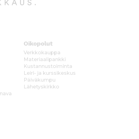
Oikopolut
Verkkokauppa
Materiaalipankki
Kustannustoiminta
Leiri- ja kurssikeskus
Päiväkumpu
Lähetyskirkko
anava