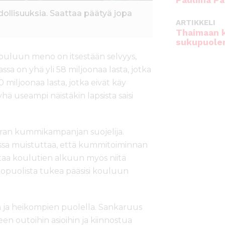
Pauliina Pa
ollisuuksia. Saattaa päätyä jopa
ARTIKKELI
Thaimaan 
sukupuole
ouluun meno on itsestään selvyys,
assa on yhä yli 58 miljoonaa lasta, jotka
 miljoonaa lasta, jotka eivät käy
 useampi näistäkin lapsista saisi
an kummikampanjan suojelija.
sa muistuttaa, että kummitoiminnan
taa koulutien alkuun myös niitä
lkopuolista tukea pääsisi kouluun
on ja heikompien puolella. Sankaruus
een outoihin asioihin ja kiinnostua