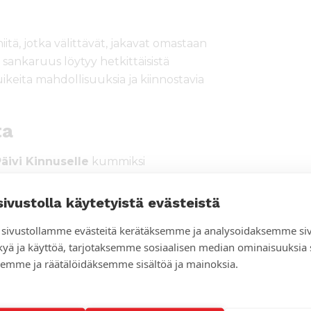
niitä, jotka välittävät, jakavat omastaan
n sankaruus löytyy hetkittäisistä
ikeita mahdollisuuksia ja kiinnostavia
ta
äivi Kinnuselle
kummiksi
des yhdelle maailman miljoonista
sivustolla käytetyistä evästeistä
sivustollamme evästeitä kerätäksemme ja analysoidaksemme si
uttajaksi, niin yhä useampi lapsi saa
kyä ja käyttöä, tarjotaksemme sosiaalisen median ominaisuuksia
uuden. Lähetysseuran kummityö on
emme ja räätälöidäksemme sisältöä ja mainoksia.
, että apu menee perille, Päivi sanoo.
laislapset. Maanjäristyksen jälkeinen