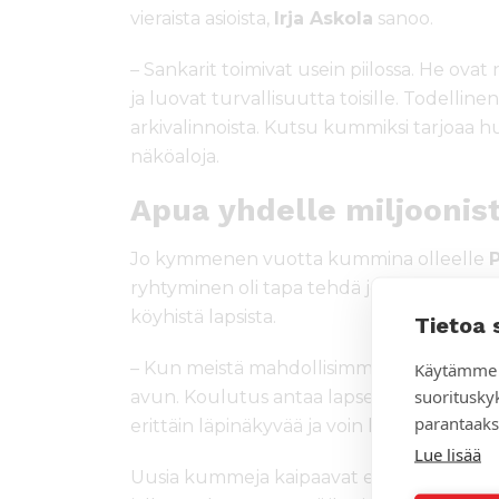
vieraista asioista,
Irja Askola
sanoo.
– Sankarit toimivat usein piilossa. He ovat 
ja luovat turvallisuutta toisille. Todelline
arkivalinnoista. Kutsu kummiksi tarjoaa hu
näköaloja.
Apua yhdelle miljoonis
Jo kymmenen vuotta kummina olleelle
P
ryhtyminen oli tapa tehdä jotain hyvää e
köyhistä lapsista.
Tietoa 
Käytämme 
– Kun meistä mahdollisimman moni ryhtyy a
suoritusky
avun. Koulutus antaa lapselle tulevais
parantaaks
erittäin läpinäkyvää ja voin luottaa siihen
Lue lisää
Uusia kummeja kaipaavat erityisesti nepali