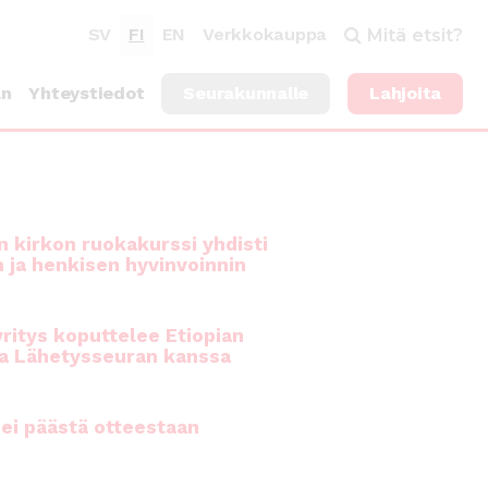
SV
FI
EN
Verkkokauppa
Mitä etsit?
an
Yhteystiedot
Seurakunnalle
Lahjoita
 kirkon ruokakurssi yhdisti
n ja henkisen hyvinvoinnin
ritys koputtelee Etiopian
a Lähetysseuran kanssa
ei päästä otteestaan