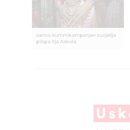
o
p
o
p
k
sanoo kummikampanjan suojelija
piispa Irja Askola