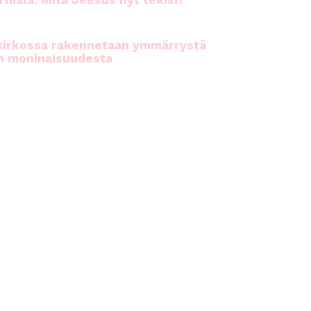
rhiala: Mitä Jeesus nyt tekisi?
kirkossa rakennetaan ymmärrystä
n moninaisuudesta