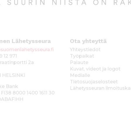
men Lähetysseura
Ota yhteyttä
suomenlahetysseura.fi
Yhteystiedot
9 12 971
Työpaikat
raatinportti 2a
Palaute
Kuvat, videot ja logot
1 HELSINKI
Medialle
Tietosuojaselosteet
ke Bank
Lähetysseuran ilmoitusk
 FI38 8000 1400 1611 30
 DABAFIHH