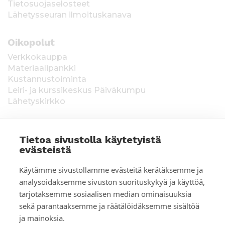
Tietosuojaselosteet
Lähetysseuran ilmoituskanava
Oikopolut
Verkkokauppa
Materiaalipankki
Kustannustoiminta
Leiri- ja kurssikeskus Päiväkumpu
Lähetyskirkko
Tietoa sivustolla käytetyistä
evästeistä
T
Keräysluvat:
Manner-Suomi RA/2020/1538,
Käytämme sivustollamme evästeitä kerätäksemme ja
voimassa toistaiseksi 1.1.2021 alkaen, myönnetty
i
analysoidaksemme sivuston suorituskykyä ja käyttöä,
1.12.2020, Poliisihallitus. Ahvenanmaa ÅLR
tarjotaksemme sosiaalisen median ominaisuuksia
e
2025/5437, voimassa 1.1.–31.12.2026, myönnetty
28.8.2025 Ahvenanmaan maakuntahallitus. Kerätyt
sekä parantaaksemme ja räätälöidäksemme sisältöä
d
varat käytetään Suomen Lähetysseuran
ja mainoksia.