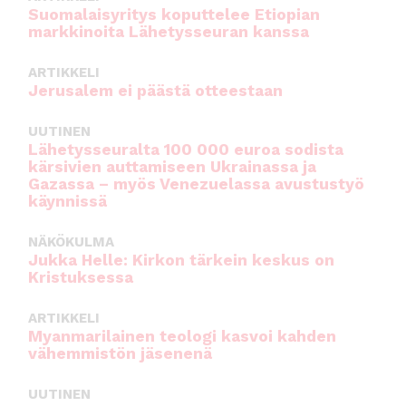
Suomalaisyritys koputtelee Etiopian
markkinoita Lähetysseuran kanssa
ARTIKKELI
Jerusalem ei päästä otteestaan
UUTINEN
Lähetysseuralta 100 000 euroa sodista
kärsivien auttamiseen Ukrainassa ja
Gazassa – myös Venezuelassa avustustyö
käynnissä
NÄKÖKULMA
Jukka Helle: Kirkon tärkein keskus on
Kristuksessa
ARTIKKELI
Myanmarilainen teologi kasvoi kahden
vähemmistön jäsenenä
UUTINEN