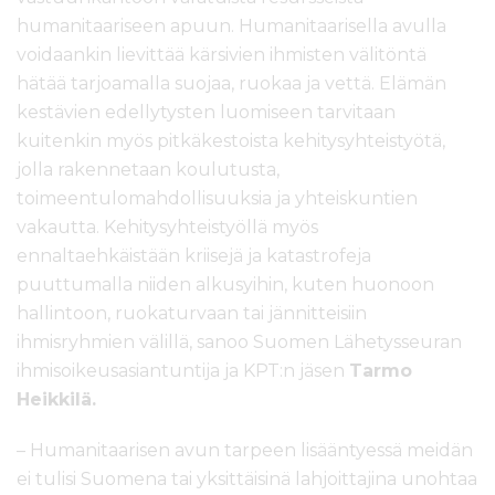
humanitaariseen apuun. Humanitaarisella avulla
voidaankin lievittää kärsivien ihmisten välitöntä
hätää tarjoamalla suojaa, ruokaa ja vettä. Elämän
kestävien edellytysten luomiseen tarvitaan
kuitenkin myös pitkäkestoista kehitysyhteistyötä,
jolla rakennetaan koulutusta,
toimeentulomahdollisuuksia ja yhteiskuntien
vakautta. Kehitysyhteistyöllä myös
ennaltaehkäistään kriisejä ja katastrofeja
puuttumalla niiden alkusyihin, kuten huonoon
hallintoon, ruokaturvaan tai jännitteisiin
ihmisryhmien välillä, sanoo Suomen Lähetysseuran
ihmisoikeusasiantuntija ja KPT:n jäsen
Tarmo
Heikkilä.
– Humanitaarisen avun tarpeen lisääntyessä meidän
ei tulisi Suomena tai yksittäisinä lahjoittajina unohtaa