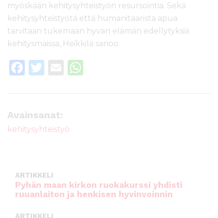
myöskään kehitysyhteistyön resursointia. Sekä
kehitysyhteistyötä että humanitaarista apua
tarvitaan tukemaan hyvän elämän edellytyksiä
kehitysmaissa, Heikkilä sanoo.
F
T
E
W
a
w
m
h
c
it
ai
a
e
te
l
ts
Avainsanat:
b
r
A
kehitysyhteistyö
o
p
o
p
k
ARTIKKELI
Pyhän maan kirkon ruokakurssi yhdisti
ruuanlaiton ja henkisen hyvinvoinnin
ARTIKKELI