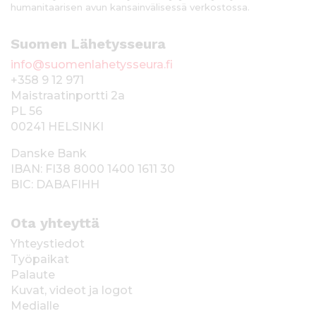
humanitaarisen avun kansainvälisessä verkostossa.
Suomen Lähetysseura
info@suomenlahetysseura.fi
+358 9 12 971
Maistraatinportti 2a
PL 56
00241 HELSINKI
Danske Bank
IBAN: FI38 8000 1400 1611 30
BIC: DABAFIHH
Ota yhteyttä
Yhteystiedot
Työpaikat
Palaute
Kuvat, videot ja logot
Medialle