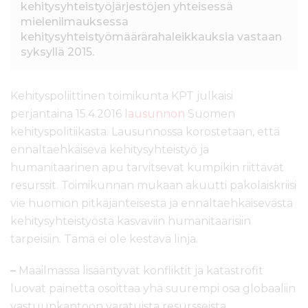
kehitysyhteistyöjärjestöjen yhteisessä
l
mielenilmauksessa
t
kehitysyhteistyömäärärahaleikkauksia vastaan
ö
syksyllä 2015.
ö
n
Kehityspoliittinen toimikunta KPT julkaisi
perjantaina 15.4.2016
lausunnon
Suomen
kehityspolitiikasta. Lausunnossa korostetaan, että
ennaltaehkäisevä kehitysyhteistyö ja
humanitaarinen apu tarvitsevat kumpikin riittävät
resurssit. Toimikunnan mukaan akuutti pakolaiskriisi
vie huomion pitkäjänteisestä ja ennaltaehkäisevästä
kehitysyhteistyöstä kasvaviin humanitaarisiin
tarpeisiin. Tämä ei ole kestävä linja.
–
Maailmassa lisääntyvät konfliktit ja katastrofit
luovat painetta osoittaa yhä suurempi osa globaaliin
vastuunkantoon varatuista resursseista