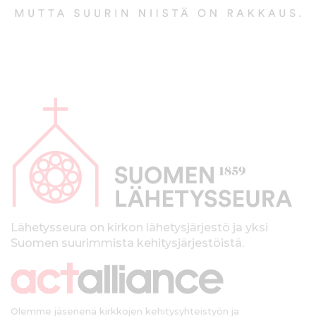
A
l
a
p
a
l
k
Lähetysseura on kirkon lähetysjärjestö ja yksi
Suomen suurimmista kehitysjärjestöistä.
k
i
Olemme jäsenenä kirkkojen kehitysyhteistyön ja