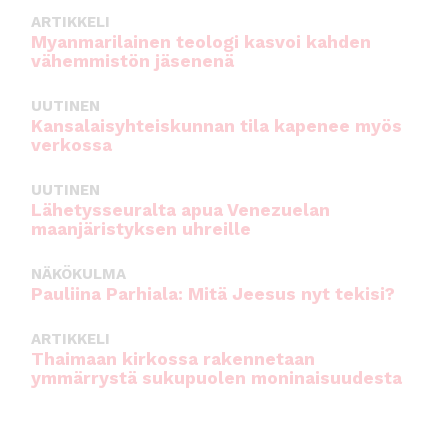
ARTIKKELI
Myanmarilainen teologi kasvoi kahden
vähemmistön jäsenenä
UUTINEN
Kansalaisyhteiskunnan tila kapenee myös
verkossa
UUTINEN
Lähetysseuralta apua Venezuelan
maanjäristyksen uhreille
NÄKÖKULMA
Pauliina Parhiala: Mitä Jeesus nyt tekisi?
ARTIKKELI
Thaimaan kirkossa rakennetaan
ymmärrystä sukupuolen moninaisuudesta