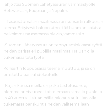
lahjoittaa Suomen Lähetysseuran vammaistyölle
Botswanaan, Etiopiaan ja Nepaliin.
– Tasaus Jumalan maailmassa on konsertin alkuosan
teema. Erityisesti haluan kiinnittää huomion kaikista
heikoimmassa asemassa oleviin, vammaisiin.
-Suomen Lähetysseura on tehnyt ansiokkaasti työtä
heidän parissa eri puolilla maailmaa. Haluan olla
tukemassa tätä työtä.
Konsertin loppuosassa teema muuttuu, ja se on
omistettu parisuhdelauluille.
-Kaijan kanssa meillä on pitkä taistelusuhde,
olemme onnistuneet taistelemaan samalla puolella
jo 40 vuotta. Haluan näillä rakkauslauluillani olla
tukemassa pariskuntia heidän valitsemallaan