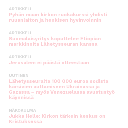
o
p
ARTIKKELI
o
p
Pyhän maan kirkon ruokakurssi yhdisti
ruuanlaiton ja henkisen hyvinvoinnin
k
ARTIKKELI
Suomalaisyritys koputtelee Etiopian
markkinoita Lähetysseuran kanssa
ARTIKKELI
Jerusalem ei päästä otteestaan
UUTINEN
Lähetysseuralta 100 000 euroa sodista
kärsivien auttamiseen Ukrainassa ja
Gazassa – myös Venezuelassa avustustyö
käynnissä
NÄKÖKULMA
Jukka Helle: Kirkon tärkein keskus on
Kristuksessa