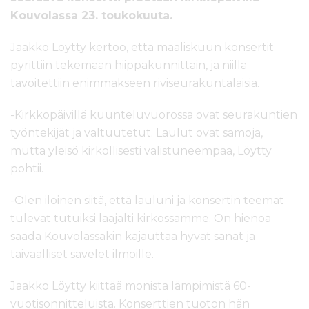
Kouvolassa 23. toukokuuta.
Jaakko Löytty kertoo, että maaliskuun konsertit
pyrittiin tekemään hiippakunnittain, ja niillä
tavoitettiin enimmäkseen riviseurakuntalaisia.
-Kirkkopäivillä kuunteluvuorossa ovat seurakuntien
työntekijät ja valtuutetut. Laulut ovat samoja,
mutta yleisö kirkollisesti valistuneempaa, Löytty
pohtii.
-Olen iloinen siitä, että lauluni ja konsertin teemat
tulevat tutuiksi laajalti kirkossamme. On hienoa
saada Kouvolassakin kajauttaa hyvät sanat ja
taivaalliset sävelet ilmoille.
Jaakko Löytty kiittää monista lämpimistä 60-
vuotisonnitteluista. Konserttien tuoton hän