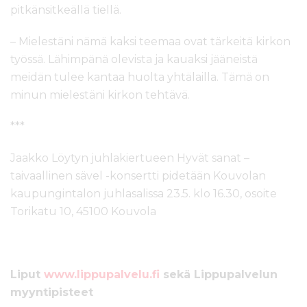
pitkänsitkeällä tiellä.
– Mielestäni nämä kaksi teemaa ovat tärkeitä kirkon
työssä. Lähimpänä olevista ja kauaksi jääneistä
meidän tulee kantaa huolta yhtälailla. Tämä on
minun mielestäni kirkon tehtävä.
***
Jaakko Löytyn juhlakiertueen Hyvät sanat –
taivaallinen sävel -konsertti pidetään Kouvolan
kaupungintalon juhlasalissa 23.5. klo 16.30, osoite
Torikatu 10, 45100 Kouvola
Liput
www.lippupalvelu.fi
sekä Lippupalvelun
myyntipisteet