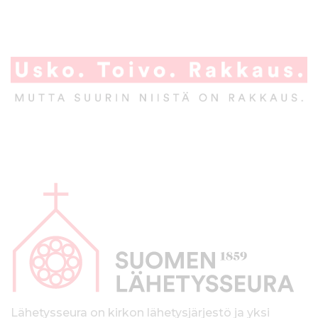
A
l
a
p
a
l
Lähetysseura on kirkon lähetysjärjestö ja yksi