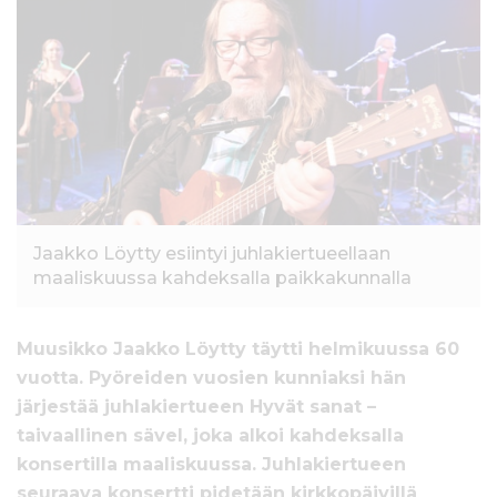
l
t
ö
ö
n
Jaakko Löytty esiintyi juhlakiertueellaan
maaliskuussa kahdeksalla paikkakunnalla
Muusikko Jaakko Löytty täytti helmikuussa 60
vuotta. Pyöreiden vuosien kunniaksi hän
järjestää juhlakiertueen Hyvät sanat –
taivaallinen sävel, joka alkoi kahdeksalla
konsertilla maaliskuussa. Juhlakiertueen
seuraava konsertti pidetään kirkkopäivillä