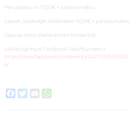
Peruslippu on 17,50€ + palvelumaksu
Lapset, opiskelijat, eläkeläiset 14,50€ + palvelumaksu
Lippuja myös ovelta ennen konserttia
Lisätietoja myös Facebook-tapahtumasivu:
https://www.facebook.com/events/34270219259535
6/
F
T
E
W
a
w
m
h
c
it
ai
a
e
te
l
ts
b
r
A