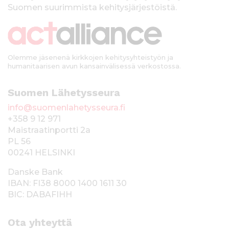
k
Suomen suurimmista kehitysjärjestöistä.
k
i
Olemme jäsenenä kirkkojen kehitysyhteistyön ja
humanitaarisen avun kansainvälisessä verkostossa.
Suomen Lähetysseura
info@suomenlahetysseura.fi
+358 9 12 971
Maistraatinportti 2a
PL 56
00241 HELSINKI
Danske Bank
IBAN: FI38 8000 1400 1611 30
BIC: DABAFIHH
Ota yhteyttä