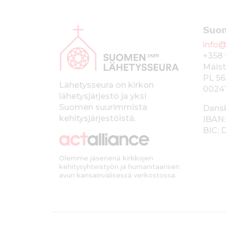
A
Suo
l
info@
a
+358 
p
Maist
PL 56
a
Lähetysseura on kirkon
0024
lähetysjärjestö ja yksi
l
Suomen suurimmista
Dans
k
kehitysjärjestöistä.
IBAN:
BIC:
k
i
Olemme jäsenenä kirkkojen
kehitysyhteistyön ja humanitaarisen
avun kansainvälisessä verkostossa.