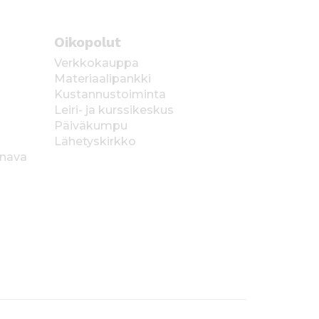
Oikopolut
Verkkokauppa
Materiaalipankki
Kustannustoiminta
Leiri- ja kurssikeskus
Päiväkumpu
Lähetyskirkko
anava