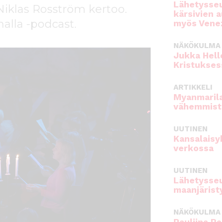
Lähetysseu
Niklas Rosström kertoo.
kärsivien 
alla -podcast.
myös Venez
NÄKÖKULMA
Jukka Hell
Kristukses
ARTIKKELI
Myanmarila
vähemmist
UUTINEN
Kansalaisy
verkossa
UUTINEN
Lähetysseu
maanjärist
NÄKÖKULMA