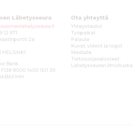
men Lähetysseura
Ota yhteyttä
suomenlahetysseura.fi
Yhteystiedot
9 12 971
Työpaikat
raatinportti 2a
Palaute
Kuvat, videot ja logot
1 HELSINKI
Medialle
Tietosuojaselosteet
ke Bank
Lähetysseuran ilmoitusk
 FI38 8000 1400 1611 30
 DABAFIHH