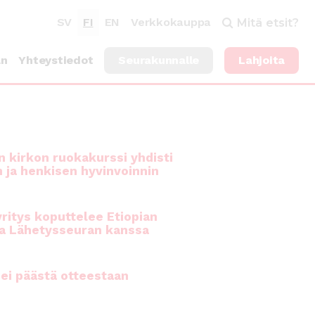
SV
FI
EN
Verkkokauppa
Mitä etsit?
an
Yhteystiedot
Seurakunnalle
Lahjoita
 kirkon ruokakurssi yhdisti
n ja henkisen hyvinvoinnin
ritys koputtelee Etiopian
a Lähetysseuran kanssa
ei päästä otteestaan