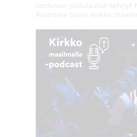
ö
tarttuvan joululaulun tehnyt 
n
Kuuntele tuore Kirkko maailm