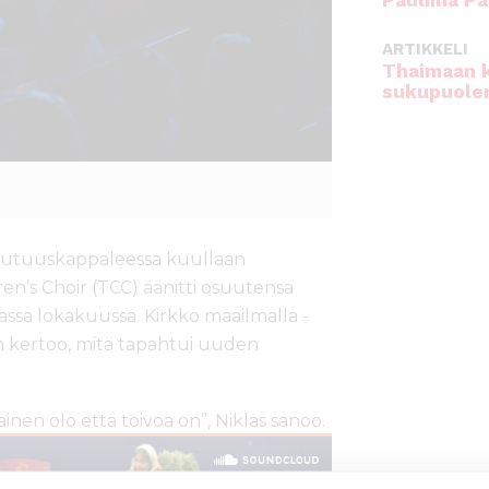
Pauliina Pa
ARTIKKELI
Thaimaan 
sukupuole
uutuuskappaleessa kuullaan
ren’s Choir (TCC) äänitti osuutensa
hassa lokakuussa. Kirkko maailmalla -
m kertoo, mitä tapahtui uuden
ainen olo että toivoa on”, Niklas sanoo.