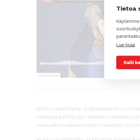
Tietoa 
Käytämme 
suoritusky
parantaaks
Lue lisää
Salli k
Kirkko maailmalla
·
Kauneimmat Joululaulut 50 vuotta – Näin syntyy uusi
Kirkko maailmalla -podcastissa kerromme 
tarinoita kehittyvien maiden ihmisten el
oikeudenmukaisemman maailman puoles
Kirkko maailmalla -podcastia pääset 