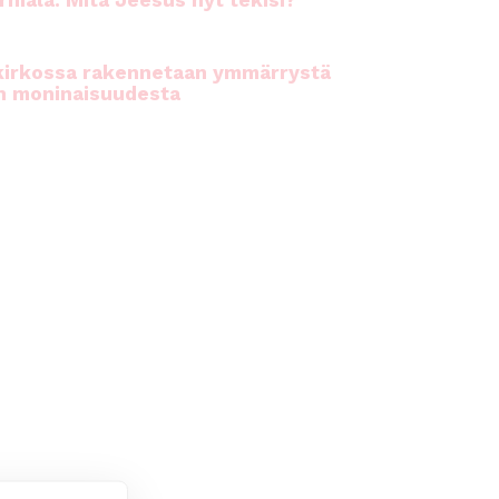
rhiala: Mitä Jeesus nyt tekisi?
kirkossa rakennetaan ymmärrystä
n moninaisuudesta