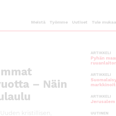
Meistä
Työmme
Uutiset
Tule muka
ARTIKKELI
Pyhän maan
ruuanlaito
eimmat
ARTIKKELI
Suomalaisy
vuotta – Näin
markkinoit
ulaulu
ARTIKKELI
Jerusalem 
Uuden kristillisen,
UUTINEN