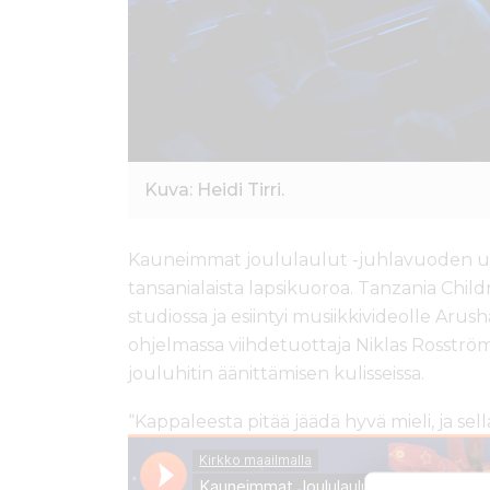
Kuva: Heidi Tirri.
Kauneimmat joululaulut -juhlavuoden 
tansanialaista lapsikuoroa. Tanzania Child
studiossa ja esiintyi musiikkivideolle Arus
ohjelmassa viihdetuottaja Niklas Rosströ
jouluhitin äänittämisen kulisseissa.
“Kappaleesta pitää jäädä hyvä mieli, ja sell