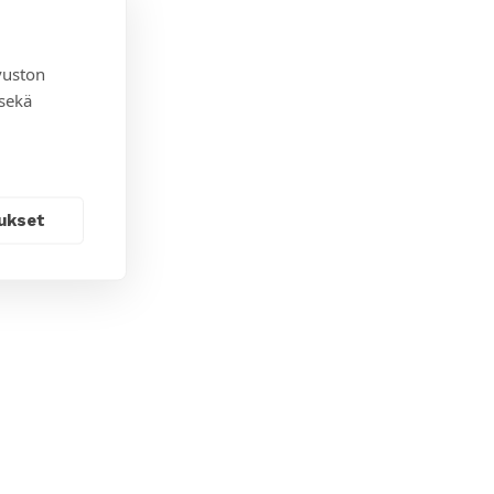
vuston
 sekä
ukset