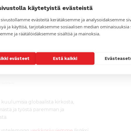
sivustolla käytetyistä evästeistä
sivustollamme evästeitä kerätäksemme ja analysoidaksemme si
kyä ja käyttöä, tarjotaksemme sosiaalisen median ominaisuuksia
emme ja räätälöidäksemme sisältöä ja mainoksia.
aikki evästeet
Estä kaikki
Evästeaset
 joululaulu
kuulumisia globaalista kirkosta,
ämästä ja työstä paremman ja
ta.
kuuntelemaan
verkkosivujemme
lisäksi