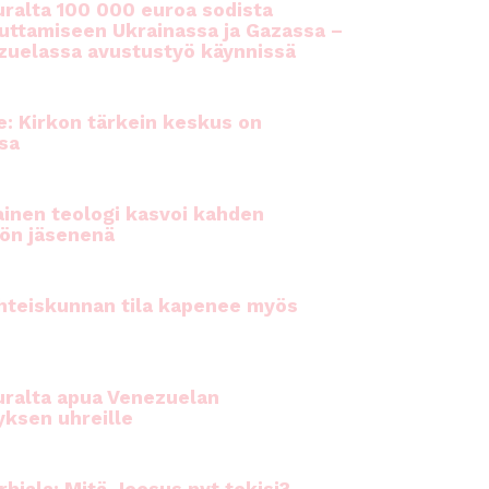
ralta 100 000 euroa sodista
auttamiseen Ukrainassa ja Gazassa –
uelassa avustustyö käynnissä
e: Kirkon tärkein keskus on
sa
inen teologi kasvoi kahden
ön jäsenenä
hteiskunnan tila kapenee myös
ralta apua Venezuelan
yksen uhreille