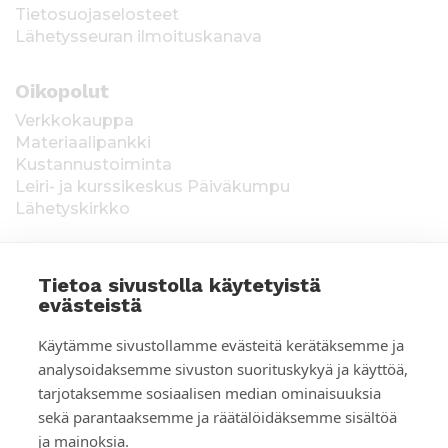
Tietosuojaselosteet
Lähetysseuran ilmoituskanava
Oikopolut
Verkkokauppa
Materiaalipankki
Kustannustoiminta
Leiri- ja kurssikeskus Päiväkumpu
Lähetyskirkko
Tietoa sivustolla käytetyistä
evästeistä
T
Keräysluvat:
Manner-Suomi RA/2020/1538,
Käytämme sivustollamme evästeitä kerätäksemme ja
voimassa toistaiseksi 1.1.2021 alkaen, myönnetty
i
analysoidaksemme sivuston suorituskykyä ja käyttöä,
1.12.2020, Poliisihallitus. Ahvenanmaa ÅLR
tarjotaksemme sosiaalisen median ominaisuuksia
e
2025/5437, voimassa 1.1.–31.12.2026, myönnetty
28.8.2025 Ahvenanmaan maakuntahallitus. Kerätyt
sekä parantaaksemme ja räätälöidäksemme sisältöä
d
varat käytetään Suomen Lähetysseuran
ja mainoksia.