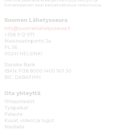
Olemme jäsenenä kirkkojen kehitysyhteistyön ja
humanitaarisen avun kansainvälisessä verkostossa.
Suomen Lähetysseura
info@suomenlahetysseura.fi
+358 9 12 971
Maistraatinportti 2a
PL 56
00241 HELSINKI
Danske Bank
IBAN: FI38 8000 1400 1611 30
BIC: DABAFIHH
Ota yhteyttä
Yhteystiedot
Työpaikat
Palaute
Kuvat, videot ja logot
Medialle