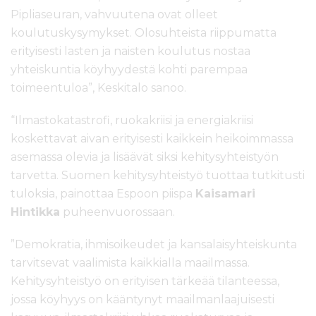
Pipliaseuran, vahvuutena ovat olleet
koulutuskysymykset. Olosuhteista riippumatta
erityisesti lasten ja naisten koulutus nostaa
yhteiskuntia köyhyydestä kohti parempaa
toimeentuloa”, Keskitalo sanoo.
“Ilmastokatastrofi, ruokakriisi ja energiakriisi
koskettavat aivan erityisesti kaikkein heikoimmassa
asemassa olevia ja lisäävät siksi kehitysyhteistyön
tarvetta. Suomen kehitysyhteistyö tuottaa tutkitusti
tuloksia, painottaa Espoon piispa
Kaisamari
Hintikka
puheenvuorossaan.
”Demokratia, ihmisoikeudet ja kansalaisyhteiskunta
tarvitsevat vaalimista kaikkialla maailmassa.
Kehitysyhteistyö on erityisen tärkeää tilanteessa,
jossa köyhyys on kääntynyt maailmanlaajuisesti