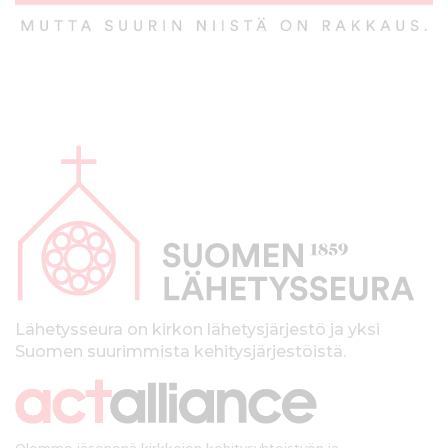
A
l
a
p
a
l
k
Lähetysseura on kirkon lähetysjärjestö ja yksi
Suomen suurimmista kehitysjärjestöistä.
k
i