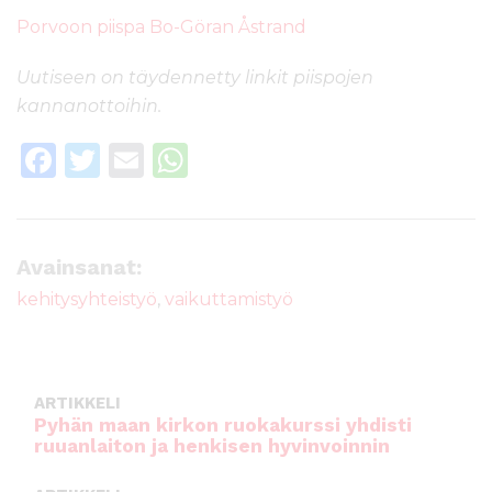
Porvoon piispa Bo-Göran Åstrand
Uutiseen on täydennetty linkit piispojen
kannanottoihin.
F
T
E
W
a
w
m
h
c
it
ai
a
e
te
l
ts
Avainsanat:
b
r
A
kehitysyhteistyö
,
vaikuttamistyö
o
p
o
p
k
ARTIKKELI
Pyhän maan kirkon ruokakurssi yhdisti
ruuanlaiton ja henkisen hyvinvoinnin