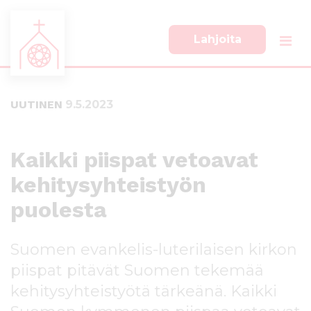
Lahjoita
S
S
i
i
i
i
UUTINEN
9.5.2023
r
r
r
r
y
y
s
a
Kaikki piispat vetoavat
u
l
kehitysyhteistyön
o
a
r
p
puolesta
a
a
a
l
n
k
Suomen evankelis-luterilaisen kirkon
s
k
piispat pitävät Suomen tekemää
i
i
s
i
kehitysyhteistyötä tärkeänä. Kaikki
ä
n