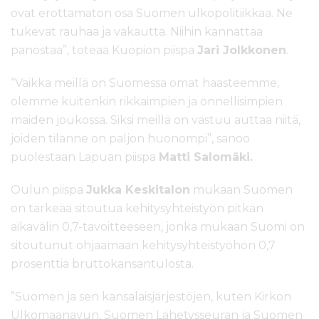
ovat erottamaton osa Suomen ulkopolitiikkaa. Ne
tukevat rauhaa ja vakautta. Niihin kannattaa
panostaa”, toteaa Kuopion piispa
Jari Jolkkonen
.
“Vaikka meillä on Suomessa omat haasteemme,
olemme kuitenkin rikkaimpien ja onnellisimpien
maiden joukossa. Siksi meillä on vastuu auttaa niitä,
joiden tilanne on paljon huonompi”, sanoo
puolestaan Lapuan piispa
Matti Salomäki.
Oulun piispa
Jukka Keskitalon
mukaan Suomen
on tärkeää sitoutua kehitysyhteistyön pitkän
aikavälin 0,7-tavoitteeseen, jonka mukaan Suomi on
sitoutunut ohjaamaan kehitysyhteistyöhön 0,7
prosenttia bruttokansantulosta.
”Suomen ja sen kansalaisjärjestöjen, kuten Kirkon
Ulkomaanavun, Suomen Lähetysseuran ja Suomen