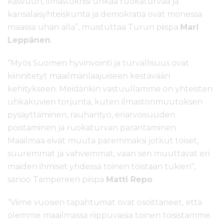
kasvuun, ilmastokriisi uhkaa ruokaturvaa ja
kansalaisyhteiskunta ja demokratia ovat monessa
maassa uhan alla”, muistuttaa Turun piispa
Mari
Leppänen
.
“Myös Suomen hyvinvointi ja turvallisuus ovat
kiinnitetyt maailmanlaajuiseen kestävään
kehitykseen. Meidänkin vastuullamme on yhteisten
uhkakuvien torjunta, kuten ilmastonmuutoksen
pysäyttäminen, rauhantyö, eriarvoisuuden
poistaminen ja ruokaturvan parantaminen.
Maailmaa eivät muuta paremmaksi jotkut toiset,
suuremmat ja vahvemmat, vaan sen muuttavat eri
maiden ihmiset yhdessä toinen toistaan tukien”,
sanoo Tampereen piispa
Matti Repo
.
“Viime vuosien tapahtumat ovat osoittaneet, että
olemme maailmassa riippuvaisia toinen toisistamme.