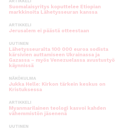
ARTIKKELI
Suomalaisyritys koputtelee Etiopian
markkinoita Lähetysseuran kanssa
ARTIKKELI
Jerusalem ei päästä otteestaan
UUTINEN
Lähetysseuralta 100 000 euroa sodista
kärsivien auttamiseen Ukrainassa ja
Gazassa – myös Venezuelassa avustustyö
käynnissä
NÄKÖKULMA
Jukka Helle: Kirkon tärkein keskus on
Kristuksessa
ARTIKKELI
Myanmarilainen teologi kasvoi kahden
vähemmistön jäsenenä
UUTINEN