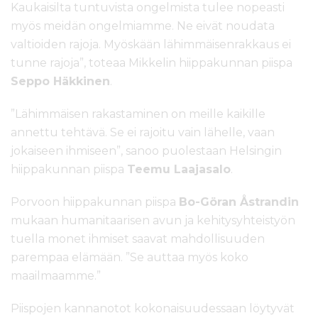
Kaukaisilta tuntuvista ongelmista tulee nopeasti
myös meidän ongelmiamme. Ne eivät noudata
valtioiden rajoja. Myöskään lähimmäisenrakkaus ei
tunne rajoja”, toteaa Mikkelin hiippakunnan piispa
Seppo Häkkinen
.
”Lähimmäisen rakastaminen on meille kaikille
annettu tehtävä. Se ei rajoitu vain lähelle, vaan
jokaiseen ihmiseen”, sanoo puolestaan Helsingin
hiippakunnan piispa
Teemu Laajasalo
.
Porvoon hiippakunnan piispa
Bo-Göran Åstrandin
mukaan humanitaarisen avun ja kehitysyhteistyön
tuella monet ihmiset saavat mahdollisuuden
parempaa elämään. ”Se auttaa myös koko
maailmaamme.”
Piispojen kannanotot kokonaisuudessaan löytyvät