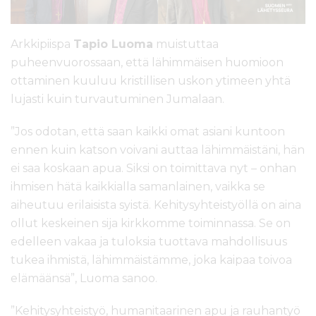
Arkkipiispa
Tapio Luoma
muistuttaa
puheenvuorossaan, että lähimmäisen huomioon
ottaminen kuuluu kristillisen uskon ytimeen yhtä
lujasti kuin turvautuminen Jumalaan.
”Jos odotan, että saan kaikki omat asiani kuntoon
ennen kuin katson voivani auttaa lähimmäistäni, hän
ei saa koskaan apua. Siksi on toimittava nyt – onhan
ihmisen hätä kaikkialla samanlainen, vaikka se
aiheutuu erilaisista syistä. Kehitysyhteistyöllä on aina
ollut keskeinen sija kirkkomme toiminnassa. Se on
edelleen vakaa ja tuloksia tuottava mahdollisuus
tukea ihmistä, lähimmäistämme, joka kaipaa toivoa
elämäänsä”, Luoma sanoo.
”Kehitysyhteistyö, humanitaarinen apu ja rauhantyö