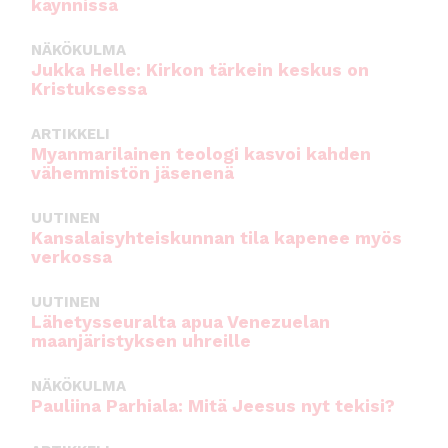
käynnissä
NÄKÖKULMA
Jukka Helle: Kirkon tärkein keskus on
Kristuksessa
ARTIKKELI
Myanmarilainen teologi kasvoi kahden
vähemmistön jäsenenä
UUTINEN
Kansalaisyhteiskunnan tila kapenee myös
verkossa
UUTINEN
Lähetysseuralta apua Venezuelan
maanjäristyksen uhreille
NÄKÖKULMA
Pauliina Parhiala: Mitä Jeesus nyt tekisi?