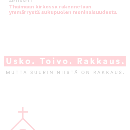
ARTIKKELI
Thaimaan kirkossa rakennetaan
ymmärrystä sukupuolen moninaisuudesta
A
l
a