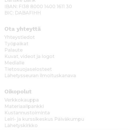
Danske Bank
IBAN: FI38 8000 1400 1611 30
BIC: DABAFIHH
Ota yhteyttä
Yhteystiedot
Työpaikat
Palaute
Kuvat, videot ja logot
Medialle
Tietosuojaselosteet
Lähetysseuran ilmoituskanava
Oikopolut
Verkkokauppa
Materiaalipankki
Kustannustoiminta
Leiri- ja kurssikeskus Päiväkumpu
Lähetyskirkko