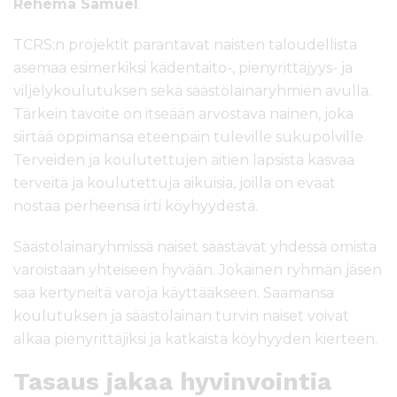
Rehema Samuel
.
TCRS:n projektit parantavat naisten taloudellista
asemaa esimerkiksi kädentaito-, pienyrittäjyys- ja
viljelykoulutuksen sekä säästölainaryhmien avulla.
Tärkein tavoite on itseään arvostava nainen, joka
siirtää oppimansa eteenpäin tuleville sukupolville.
Terveiden ja koulutettujen äitien lapsista kasvaa
terveitä ja koulutettuja aikuisia, joilla on eväät
nostaa perheensä irti köyhyydestä.
Säästölainaryhmissä naiset säästävät yhdessä omista
varoistaan yhteiseen hyvään. Jokainen ryhmän jäsen
saa kertyneitä varoja käyttääkseen. Saamansa
koulutuksen ja säästölainan turvin naiset voivat
alkaa pienyrittäjiksi ja katkaista köyhyyden kierteen.
Tasaus jakaa hyvinvointia