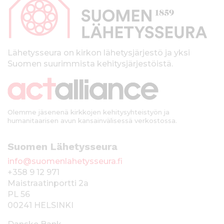
p
a
l
k
Lähetysseura on kirkon lähetysjärjestö ja yksi
Suomen suurimmista kehitysjärjestöistä.
k
i
Olemme jäsenenä kirkkojen kehitysyhteistyön ja
humanitaarisen avun kansainvälisessä verkostossa.
Suomen Lähetysseura
info@suomenlahetysseura.fi
+358 9 12 971
Maistraatinportti 2a
PL 56
00241 HELSINKI