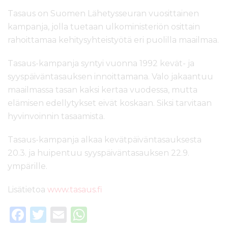
Tasaus on Suomen Lähetysseuran vuosittainen
kampanja, jolla tuetaan ulkoministeriön osittain
rahoittamaa kehitysyhteistyötä eri puolilla maailmaa.
Tasaus-kampanja syntyi vuonna 1992 kevät- ja
syyspäiväntasauksen innoittamana. Valo jakaantuu
maailmassa tasan kaksi kertaa vuodessa, mutta
elämisen edellytykset eivät koskaan. Siksi tarvitaan
hyvinvoinnin tasaamista.
Tasaus-kampanja alkaa kevätpäiväntasauksesta
20.3. ja huipentuu syyspäiväntasauksen 22.9.
ympärille.
Lisätietoa
www.tasaus.fi
F
T
E
W