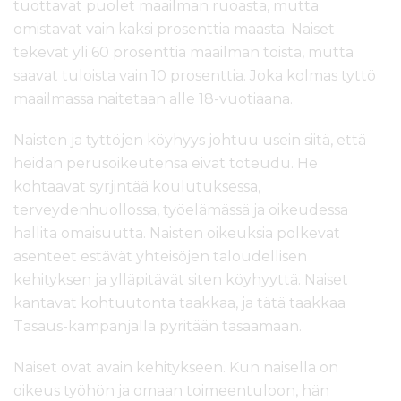
tuottavat puolet maailman ruoasta, mutta
omistavat vain kaksi prosenttia maasta. Naiset
tekevät yli 60 prosenttia maailman töistä, mutta
saavat tuloista vain 10 prosenttia. Joka kolmas tyttö
maailmassa naitetaan alle 18-vuotiaana.
Naisten ja tyttöjen köyhyys johtuu usein siitä, että
heidän perusoikeutensa eivät toteudu. He
kohtaavat syrjintää koulutuksessa,
terveydenhuollossa, työelämässä ja oikeudessa
hallita omaisuutta. Naisten oikeuksia polkevat
asenteet estävät yhteisöjen taloudellisen
kehityksen ja ylläpitävät siten köyhyyttä. Naiset
kantavat kohtuutonta taakkaa, ja tätä taakkaa
Tasaus-kampanjalla pyritään tasaamaan.
Naiset ovat avain kehitykseen. Kun naisella on
oikeus työhön ja omaan toimeentuloon, hän