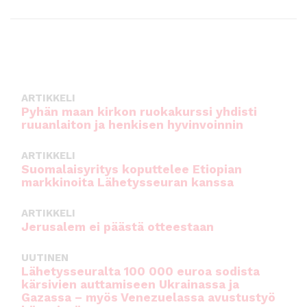
a
w
m
h
c
it
ai
a
e
te
l
ts
b
r
A
o
p
ARTIKKELI
o
p
Pyhän maan kirkon ruokakurssi yhdisti
ruuanlaiton ja henkisen hyvinvoinnin
k
ARTIKKELI
Suomalaisyritys koputtelee Etiopian
markkinoita Lähetysseuran kanssa
ARTIKKELI
Jerusalem ei päästä otteestaan
UUTINEN
Lähetysseuralta 100 000 euroa sodista
kärsivien auttamiseen Ukrainassa ja
Gazassa – myös Venezuelassa avustustyö