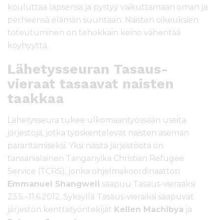
kouluttaa lapsensa ja pystyy vaikuttamaan oman ja
perheensä elämän suuntaan. Naisten oikeuksien
toteutuminen on tehokkain keino vähentää
köyhyyttä.
Lähetysseuran Tasaus-
vieraat tasaavat naisten
taakkaa
Lähetysseura tukee ulkomaantyössään useita
järjestöjä, jotka työskentelevät naisten aseman
parantamiseksi. Yksi näistä järjestöistä on
tansanialainen Tanganyika Christian Refugee
Service (TCRS), jonka ohjelmakoordinaattori
Emmanuel Shangweli
saapuu Tasaus-vieraaksi
23.5.–11.6.2012. Syksyllä Tasaus-vieraiksi saapuvat
järjestön kenttätyöntekijät
Kellen Machibya
ja