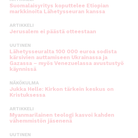
Suomalaisyritys koputtelee Etiopian
markkinoita Lähetysseuran kanssa
ARTIKKELI
Jerusalem ei päästä otteestaan
UUTINEN
Lähetysseuralta 100 000 euroa sodista
kärsivien auttamiseen Ukrainassa ja
Gazassa – myös Venezuelassa avustustyö
käynnissä
NÄKÖKULMA
Jukka Helle: Kirkon tärkein keskus on
Kristuksessa
ARTIKKELI
Myanmarilainen teologi kasvoi kahden
vähemmistön jäsenenä
UUTINEN