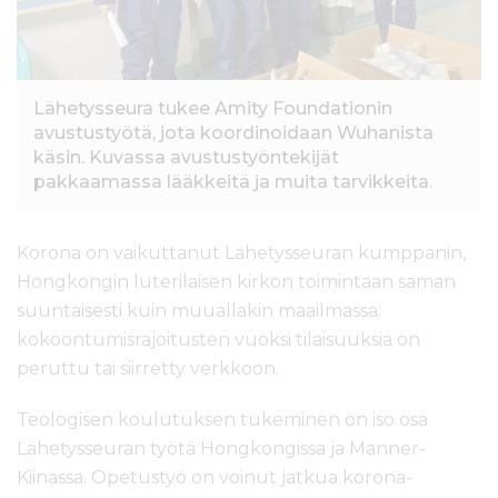
l
t
ö
ö
Lähetysseura tukee Amity Foundationin
n
avustustyötä, jota koordinoidaan Wuhanista
käsin. Kuvassa avustustyöntekijät
pakkaamassa lääkkeitä ja muita tarvikkeita.
Korona on vaikuttanut Lähetysseuran kumppanin,
Hongkongin luterilaisen kirkon toimintaan saman
suuntaisesti kuin muuallakin maailmassa:
kokoontumisrajoitusten vuoksi tilaisuuksia on
peruttu tai siirretty verkkoon.
Teologisen koulutuksen tukeminen on iso osa
Lähetysseuran työtä Hongkongissa ja Manner-
Kiinassa. Opetustyö on voinut jatkua korona-