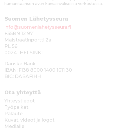
humanitaarisen avun kansainvälisessä verkostossa.
Suomen Lähetysseura
info@suomenlahetysseura.fi
+358 9 12 971
Maistraatinportti 2a
PL 56
00241 HELSINKI
Danske Bank
IBAN: FI38 8000 1400 1611 30
BIC: DABAFIHH
Ota yhteyttä
Yhteystiedot
Työpaikat
Palaute
Kuvat, videot ja logot
Medialle