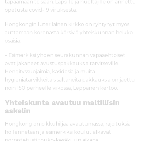
tapaamaan toisiaan. Lapsille ja huoltajille on annettu
opetusta covid-19 viruksesta.
Hongkongin luterilainen kirkko on ryhtynyt myös
auttamaan koronasta kärsiviä yhteiskunnan heikko-
osaisia.
– Esimerkiksi yhden seurakunnan vapaaehtoiset
ovat jakaneet avustuspakkauksia tarvitseville.
Hengityssuojaimia, käsidesiä ja muita
hygieniatarvikkeita sisältäneitä pakkauksia on jaettu
noin 150 perheelle viikossa, Leppänen kertoo.
Yhteiskunta avautuu maltillisin
askelin
Hongkong on pikkuhiljaa avautumassa, rajoituksia
höllennetään ja esimerkiksi koulut alkavat
porrastetusti touko-kesäkuun aikana.