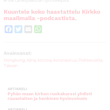
ei ole Lähetysseuran työntekijöitä.
Kuuntele koko haastattelu Kirkko
maailmalla -podcastista.
F
T
E
W
a
w
m
h
c
it
ai
a
e
te
l
ts
Avainsanat:
b
r
A
Hongkong
,
Kiina
,
korona
,
koronavirus
,
Poikkeustila
,
Taiwan
o
p
o
p
k
ARTIKKELI
Pyhän maan kirkon ruokakurssi yhdisti
ruuanlaiton ja henkisen hyvinvoinnin
ARTIKKELI