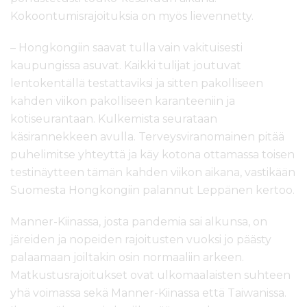
Kokoontumisrajoituksia on myös lievennetty.
– Hongkongiin saavat tulla vain vakituisesti
kaupungissa asuvat. Kaikki tulijat joutuvat
lentokentällä testattaviksi ja sitten pakolliseen
kahden viikon pakolliseen karanteeniin ja
kotiseurantaan. Kulkemista seurataan
käsirannekkeen avulla. Terveysviranomainen pitää
puhelimitse yhteyttä ja käy kotona ottamassa toisen
testinäytteen tämän kahden viikon aikana, vastikään
Suomesta Hongkongiin palannut Leppänen kertoo.
Manner-Kiinassa, josta pandemia sai alkunsa, on
järeiden ja nopeiden rajoitusten vuoksi jo päästy
palaamaan joiltakin osin normaaliin arkeen.
Matkustusrajoitukset ovat ulkomaalaisten suhteen
yhä voimassa sekä Manner-Kiinassa että Taiwanissa.