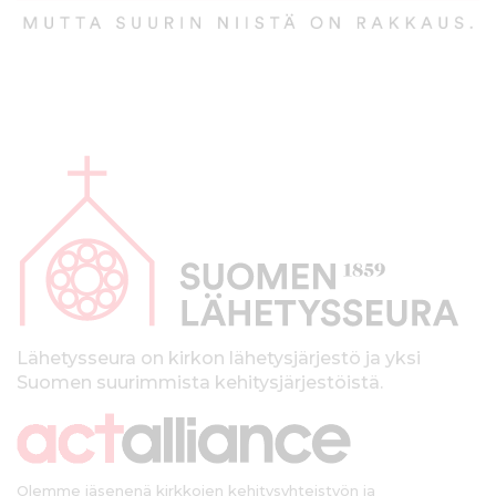
A
l
a
p
a
l
k
Lähetysseura on kirkon lähetysjärjestö ja yksi
Suomen suurimmista kehitysjärjestöistä.
k
i
Olemme jäsenenä kirkkojen kehitysyhteistyön ja