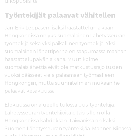
ulkopuolisilta.
Työntekijät palaavat vähitellen
Jan-Erik Leppäsen lisäksi haastattelun aikaan
Hongkongissa on yksi suomalainen Lähetysseuran
työntekijä sekä yksi paikallinen työntekijä. Yksi
suomalainen lähettiperhe on saapumassa maahan
haastattelupäivän aikana. Muut kolme
suomalaislähettiä eivät ole matkustusrajoitusten
vuoksi päässeet vielä palaamaan työmaalleen
Hongkongiin, mutta suunnitelmien mukaan he
palaavat kesäkuussa.
Elokuussa on alueelle tulossa uusi työntekijä.
Lähetysseuran työntekijöitä pitäisi silloin olla
Hongkongissa kahdeksan. Taiwanissa on kaksi
Suomen Lähetysseuran työntekijää. Manner-Kiinassa