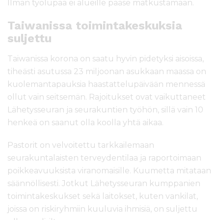
Ilman työlupaa ei alueille pääse matkustamaan.
Taiwanissa toimintakeskuksia
suljettu
Taiwanissa korona on saatu hyvin pidetyksi aisoissa,
tiheästi asutussa 23 miljoonan asukkaan maassa on
kuolemantapauksia haastattelupäivään mennessä
ollut vain seitsemän. Rajoitukset ovat vaikuttaneet
Lähetysseuran ja seurakuntien työhön, sillä vain 10
henkeä on saanut olla koolla yhtä aikaa.
Pastorit on velvoitettu tarkkailemaan
seurakuntalaisten terveydentilaa ja raportoimaan
poikkeavuuksista viranomaisille. Kuumetta mitataan
säännöllisesti. Jotkut Lähetysseuran kumppanien
toimintakeskukset sekä laitokset, kuten vankilat,
joissa on riskiryhmiin kuuluvia ihmisiä, on suljettu