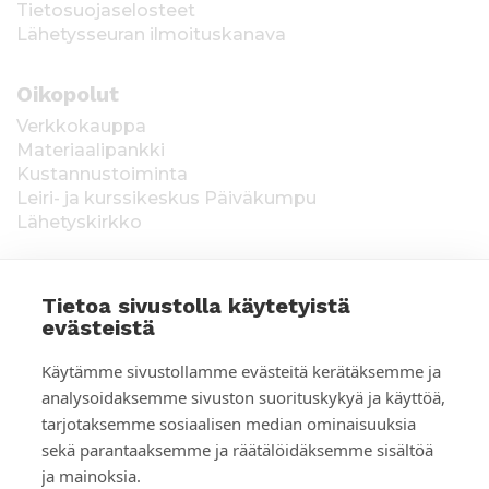
Tietosuojaselosteet
Lähetysseuran ilmoituskanava
Oikopolut
Verkkokauppa
Materiaalipankki
Kustannustoiminta
Leiri- ja kurssikeskus Päiväkumpu
Lähetyskirkko
Tietoa sivustolla käytetyistä
evästeistä
T
Keräysluvat:
Manner-Suomi RA/2020/1538,
Käytämme sivustollamme evästeitä kerätäksemme ja
voimassa toistaiseksi 1.1.2021 alkaen, myönnetty
i
analysoidaksemme sivuston suorituskykyä ja käyttöä,
1.12.2020, Poliisihallitus. Ahvenanmaa ÅLR
tarjotaksemme sosiaalisen median ominaisuuksia
e
2025/5437, voimassa 1.1.–31.12.2026, myönnetty
28.8.2025 Ahvenanmaan maakuntahallitus. Kerätyt
sekä parantaaksemme ja räätälöidäksemme sisältöä
d
varat käytetään Suomen Lähetysseuran
ja mainoksia.