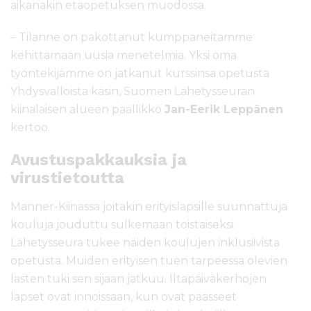
aikanakin etäopetuksen muodossa.
– Tilanne on pakottanut kumppaneitamme
kehittämään uusia menetelmiä. Yksi oma
työntekijämme on jatkanut kurssinsa opetusta
Yhdysvalloista käsin, Suomen Lähetysseuran
kiinalaisen alueen päällikkö
Jan-Eerik Leppänen
kertoo.
Avustuspakkauksia ja
virustietoutta
Manner-Kiinassa joitakin erityislapsille suunnattuja
kouluja jouduttu sulkemaan toistaiseksi.
Lähetysseura tukee näiden koulujen inklusiivista
opetusta. Muiden erityisen tuen tarpeessa olevien
lasten tuki sen sijaan jatkuu. Iltapäiväkerhojen
lapset ovat innoissaan, kun ovat päässeet