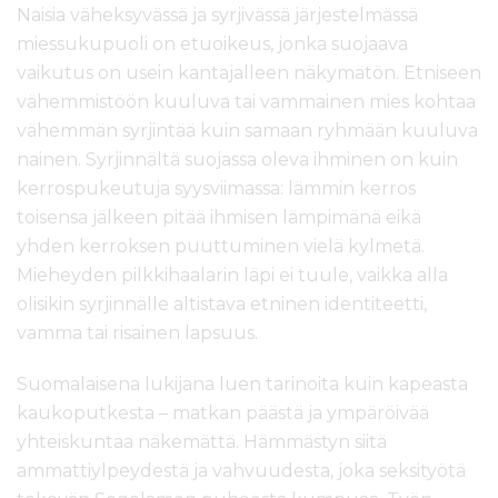
Naisia väheksyvässä ja syrjivässä järjestelmässä
miessukupuoli on etuoikeus, jonka suojaava
vaikutus on usein kantajalleen näkymätön. Etniseen
vähemmistöön kuuluva tai vammainen mies kohtaa
vähemmän syrjintää kuin samaan ryhmään kuuluva
nainen. Syrjinnältä suojassa oleva ihminen on kuin
kerrospukeutuja syysviimassa: lämmin kerros
toisensa jälkeen pitää ihmisen lämpimänä eikä
yhden kerroksen puuttuminen vielä kylmetä.
Mieheyden pilkkihaalarin läpi ei tuule, vaikka alla
olisikin syrjinnälle altistava etninen identiteetti,
vamma tai risainen lapsuus.
Suomalaisena lukijana luen tarinoita kuin kapeasta
kaukoputkesta – matkan päästä ja ympäröivää
yhteiskuntaa näkemättä. Hämmästyn siitä
ammattiylpeydestä ja vahvuudesta, joka seksityötä