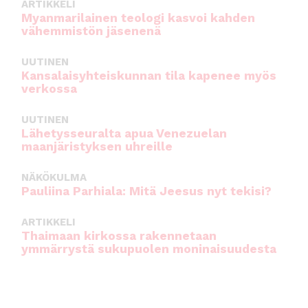
ARTIKKELI
Myanmarilainen teologi kasvoi kahden
vähemmistön jäsenenä
UUTINEN
Kansalaisyhteiskunnan tila kapenee myös
verkossa
UUTINEN
Lähetysseuralta apua Venezuelan
maanjäristyksen uhreille
NÄKÖKULMA
Pauliina Parhiala: Mitä Jeesus nyt tekisi?
ARTIKKELI
Thaimaan kirkossa rakennetaan
ymmärrystä sukupuolen moninaisuudesta