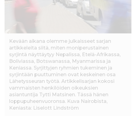
l
t
ö
ö
n
Kevään aikana olemme julkaisseet sarjan
artikkeleita siitä, miten moniperustainen
syrjintä näyttäytyy Nepalissa, Etelä-Afrikassa,
Boliviassa, Botswanassa, Myanmarissa ja
Keniassa. Syrjittyjen ryhmien tukeminen ja
syrjintään puuttuminen ovat keskeinen osa
Lähetysseuran työtä. Artikkelisarjan kokosi
vammaisten henkilöiden oikeuksien
asiantuntija Tytti Matsinen. Tässä hänen
loppupuheenvuoronsa. Kuva Nairobista,
Keniasta: Liselott Lindström