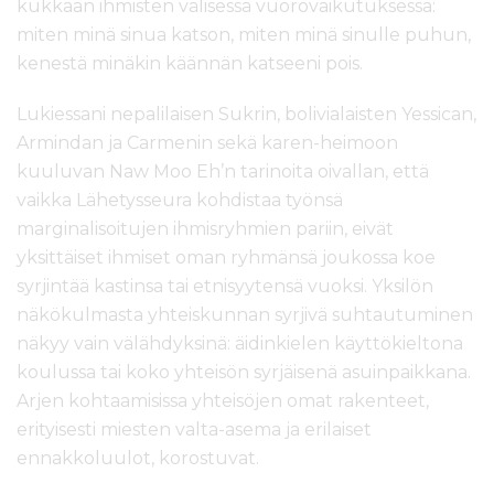
kukkaan ihmisten välisessä vuorovaikutuksessa:
miten minä sinua katson, miten minä sinulle puhun,
kenestä minäkin käännän katseeni pois.
Lukiessani nepalilaisen Sukrin, bolivialaisten Yessican,
Armindan ja Carmenin sekä karen-heimoon
kuuluvan Naw Moo Eh’n tarinoita oivallan, että
vaikka Lähetysseura kohdistaa työnsä
marginalisoitujen ihmisryhmien pariin, eivät
yksittäiset ihmiset oman ryhmänsä joukossa koe
syrjintää kastinsa tai etnisyytensä vuoksi. Yksilön
näkökulmasta yhteiskunnan syrjivä suhtautuminen
näkyy vain välähdyksinä: äidinkielen käyttökieltona
koulussa tai koko yhteisön syrjäisenä asuinpaikkana.
Arjen kohtaamisissa yhteisöjen omat rakenteet,
erityisesti miesten valta-asema ja erilaiset
ennakkoluulot, korostuvat.