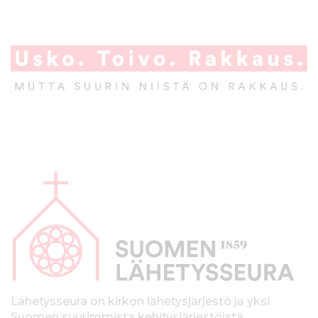
A
l
a
p
a
l
k
Lähetysseura on kirkon lähetysjärjestö ja yksi
Suomen suurimmista kehitysjärjestöistä.