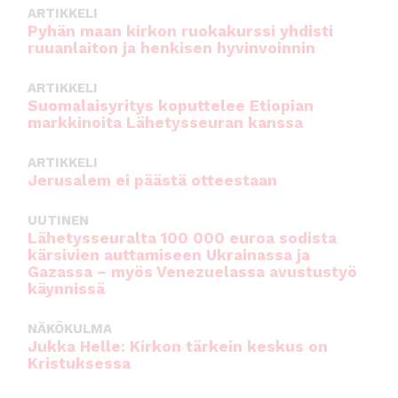
ARTIKKELI
Pyhän maan kirkon ruokakurssi yhdisti
ruuanlaiton ja henkisen hyvinvoinnin
ARTIKKELI
Suomalaisyritys koputtelee Etiopian
markkinoita Lähetysseuran kanssa
ARTIKKELI
Jerusalem ei päästä otteestaan
UUTINEN
Lähetysseuralta 100 000 euroa sodista
kärsivien auttamiseen Ukrainassa ja
Gazassa – myös Venezuelassa avustustyö
käynnissä
NÄKÖKULMA
Jukka Helle: Kirkon tärkein keskus on
Kristuksessa