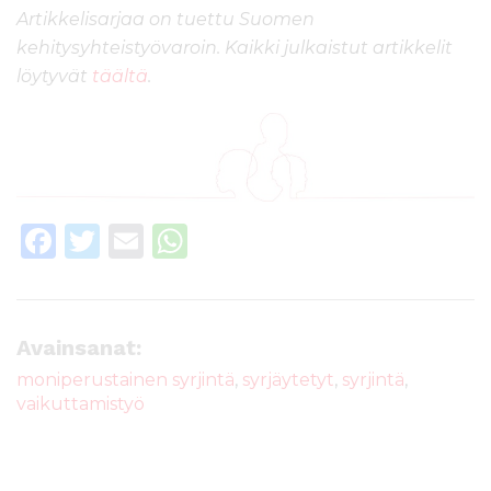
Artikkelisarjaa on tuettu Suomen
kehitysyhteistyövaroin. Kaikki julkaistut artikkelit
löytyvät
täältä
.
F
T
E
W
a
w
m
h
c
it
ai
a
e
te
l
ts
Avainsanat:
b
r
A
moniperustainen syrjintä
,
syrjäytetyt
,
syrjintä
,
vaikuttamistyö
o
p
o
p
k