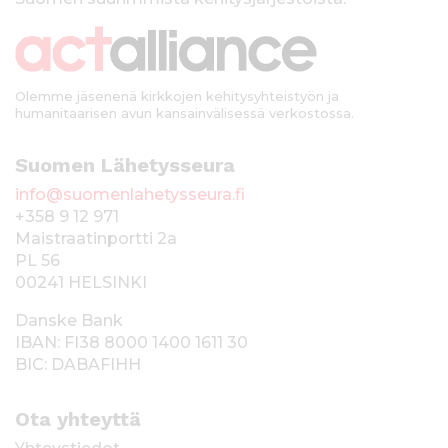
k
i
Olemme jäsenenä kirkkojen kehitysyhteistyön ja
humanitaarisen avun kansainvälisessä verkostossa.
Suomen Lähetysseura
info@suomenlahetysseura.fi
+358 9 12 971
Maistraatinportti 2a
PL 56
00241 HELSINKI
Danske Bank
IBAN: FI38 8000 1400 1611 30
BIC: DABAFIHH
Ota yhteyttä