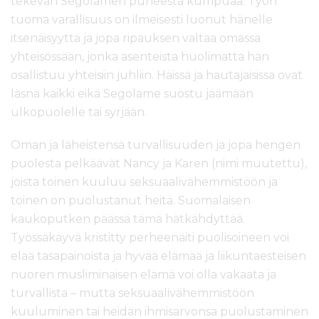
tekevän Segolamen puheesta kumpuaa. Työn
tuoma varallisuus on ilmeisesti luonut hänelle
itsenäisyyttä ja jopa ripauksen valtaa omassa
yhteisössään, jonka asenteista huolimatta hän
osallistuu yhteisiin juhliin. Häissä ja hautajaisissa ovat
läsnä kaikki eikä Segolame suostu jäämään
ulkopuolelle tai syrjään.
Oman ja läheistensä turvallisuuden ja jopa hengen
puolesta pelkäävät Nancy ja Karen (nimi muutettu),
joista toinen kuuluu seksuaalivähemmistöön ja
toinen on puolustanut heitä. Suomalaisen
kaukoputken päässä tämä hätkähdyttää.
Työssäkäyvä kristitty perheenäiti puolisoineen voi
elää tasapainoista ja hyvää elämää ja liikuntaesteisen
nuoren musliminaisen elämä voi olla vakaata ja
turvallista – mutta seksuaalivähemmistöön
kuuluminen tai heidän ihmisarvonsa puolustaminen