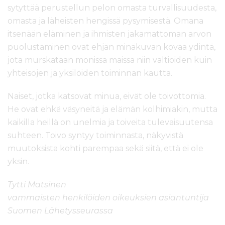
sytyttää perustellun pelon omasta turvallisuudesta,
omasta ja läheisten hengissä pysymisestä. Omana
itsenään eläminen ja ihmisten jakamattoman arvon
puolustaminen ovat ehjän minäkuvan kovaa ydintä,
jota murskataan monissa maissa niin valtioiden kuin
yhteisöjen ja yksilöiden toiminnan kautta.
Naiset, jotka katsovat minua, eivät ole toivottomia.
He ovat ehkä väsyneitä ja elämän kolhimiakin, mutta
kaikilla heillä on unelmia ja toiveita tulevaisuutensa
suhteen. Toivo syntyy toiminnasta, näkyvistä
muutoksista kohti parempaa sekä siitä, että ei ole
yksin.
Tytti Matsinen
vammaisten henkilöiden oikeuksien asiantuntija
Suomen Lähetysseurassa