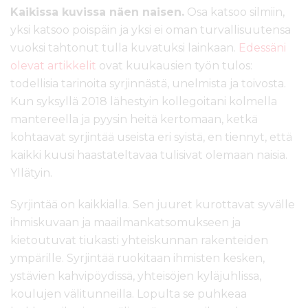
Kaikissa kuvissa näen naisen.
Osa katsoo silmiin,
yksi katsoo poispäin ja yksi ei oman turvallisuutensa
vuoksi tahtonut tulla kuvatuksi lainkaan.
Edessäni
olevat artikkelit
ovat kuukausien työn tulos:
todellisia tarinoita syrjinnästä, unelmista ja toivosta.
Kun syksyllä 2018 lähestyin kollegoitani kolmella
mantereella ja pyysin heitä kertomaan, ketkä
kohtaavat syrjintää useista eri syistä, en tiennyt, että
kaikki kuusi haastateltavaa tulisivat olemaan naisia.
Yllätyin.
Syrjintää on kaikkialla. Sen juuret kurottavat syvälle
ihmiskuvaan ja maailmankatsomukseen ja
kietoutuvat tiukasti yhteiskunnan rakenteiden
ympärille. Syrjintää ruokitaan ihmisten kesken,
ystävien kahvipöydissä, yhteisöjen kyläjuhlissa,
koulujen välitunneilla. Lopulta se puhkeaa