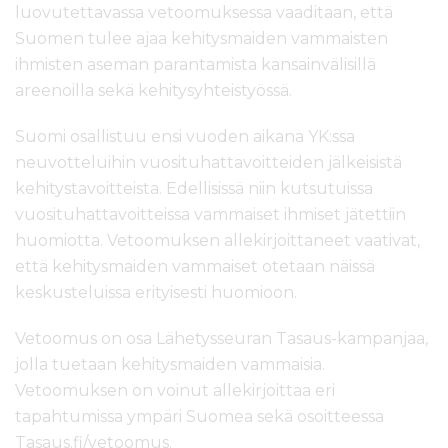
luovutettavassa vetoomuksessa vaaditaan, että
Suomen tulee ajaa kehitysmaiden vammaisten
ihmisten aseman parantamista kansainvälisillä
areenoilla sekä kehitysyhteistyössä.
Suomi osallistuu ensi vuoden aikana YK:ssa
neuvotteluihin vuosituhattavoitteiden jälkeisistä
kehitystavoitteista. Edellisissä niin kutsutuissa
vuosituhattavoitteissa vammaiset ihmiset jätettiin
huomiotta. Vetoomuksen allekirjoittaneet vaativat,
että kehitysmaiden vammaiset otetaan näissä
keskusteluissa erityisesti huomioon.
Vetoomus on osa Lähetysseuran Tasaus-kampanjaa,
jolla tuetaan kehitysmaiden vammaisia.
Vetoomuksen on voinut allekirjoittaa eri
tapahtumissa ympäri Suomea sekä osoitteessa
Tasaus.fi/vetoomus.