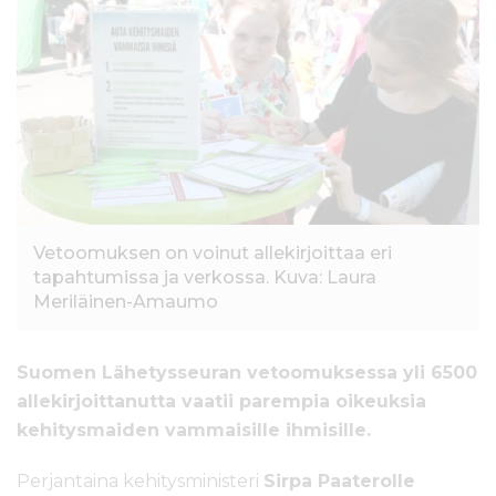
l
t
ö
ö
n
Vetoomuksen on voinut allekirjoittaa eri
tapahtumissa ja verkossa. Kuva: Laura
Meriläinen-Amaumo
Suomen Lähetysseuran vetoomuksessa yli 6500
allekirjoittanutta vaatii parempia oikeuksia
kehitysmaiden vammaisille ihmisille.
Perjantaina kehitysministeri
Sirpa Paaterolle