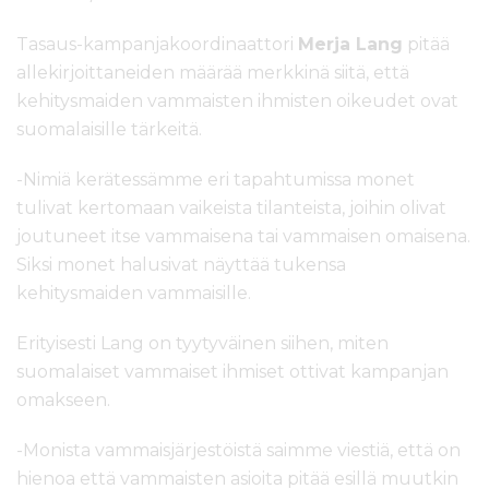
Tasaus-kampanjakoordinaattori
Merja Lang
pitää
allekirjoittaneiden määrää merkkinä siitä, että
kehitysmaiden vammaisten ihmisten oikeudet ovat
suomalaisille tärkeitä.
-Nimiä kerätessämme eri tapahtumissa monet
tulivat kertomaan vaikeista tilanteista, joihin olivat
joutuneet itse vammaisena tai vammaisen omaisena.
Siksi monet halusivat näyttää tukensa
kehitysmaiden vammaisille.
Erityisesti Lang on tyytyväinen siihen, miten
suomalaiset vammaiset ihmiset ottivat kampanjan
omakseen.
-Monista vammaisjärjestöistä saimme viestiä, että on
hienoa että vammaisten asioita pitää esillä muutkin