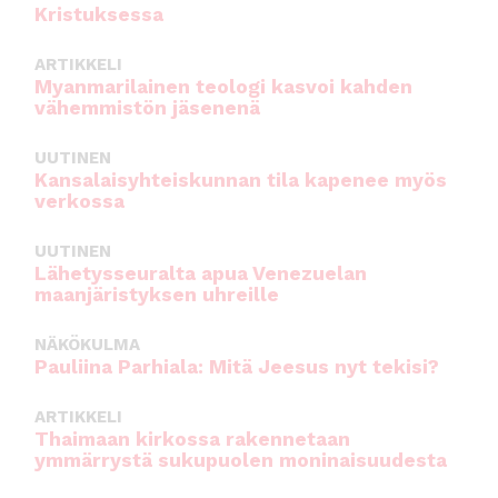
Kristuksessa
ARTIKKELI
Myanmarilainen teologi kasvoi kahden
vähemmistön jäsenenä
UUTINEN
Kansalaisyhteiskunnan tila kapenee myös
verkossa
UUTINEN
Lähetysseuralta apua Venezuelan
maanjäristyksen uhreille
NÄKÖKULMA
Pauliina Parhiala: Mitä Jeesus nyt tekisi?
ARTIKKELI
Thaimaan kirkossa rakennetaan
ymmärrystä sukupuolen moninaisuudesta