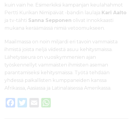
kuin vain he. Esimerkiksi kampanjan keulahahmot
Pertti Kurikan Nimipäivät -bändin laulaja
Kari Aalto
ja tv-tähti
Sanna Sepponen
olivat innokkaasti
mukana keräämässä nimiä vetoomukseen.
Maailmassa on noin miljardi eri tavoin vammaista
ihmistä joista neljä viidestä asuu kehitysmaissa.
Lähetysseura on vuosikymmenien ajan
työskennellyt vammaisten ihmisten aseman
parantamiseksi kehitysmaissa. Työtä tehdään
yhdessä paikallisten kumppaneiden kanssa
Afrikassa, Aasiassa ja Latinalaisessa Amerikassa.
F
T
E
W
a
w
m
h
c
it
ai
a
e
te
l
ts