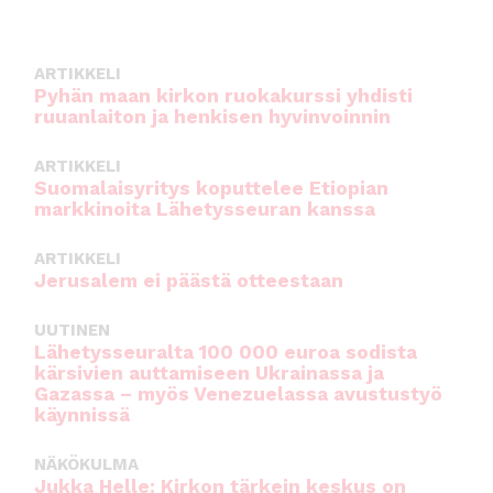
b
r
A
o
p
ARTIKKELI
o
p
Pyhän maan kirkon ruokakurssi yhdisti
ruuanlaiton ja henkisen hyvinvoinnin
k
ARTIKKELI
Suomalaisyritys koputtelee Etiopian
markkinoita Lähetysseuran kanssa
ARTIKKELI
Jerusalem ei päästä otteestaan
UUTINEN
Lähetysseuralta 100 000 euroa sodista
kärsivien auttamiseen Ukrainassa ja
Gazassa – myös Venezuelassa avustustyö
käynnissä
NÄKÖKULMA
Jukka Helle: Kirkon tärkein keskus on