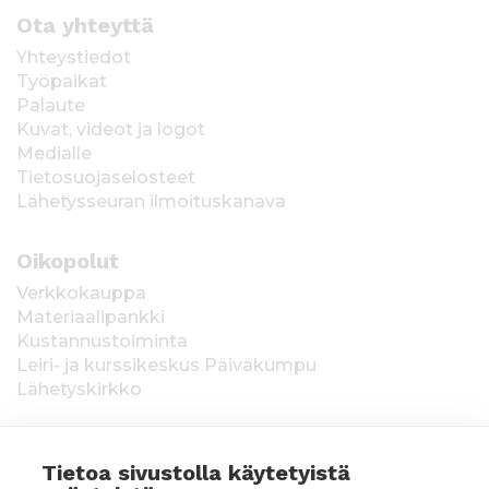
Ota yhteyttä
Yhteystiedot
Työpaikat
Palaute
Kuvat, videot ja logot
Medialle
Tietosuojaselosteet
Lähetysseuran ilmoituskanava
Oikopolut
Verkkokauppa
Materiaalipankki
Kustannustoiminta
Leiri- ja kurssikeskus Päiväkumpu
Lähetyskirkko
Tietoa sivustolla käytetyistä