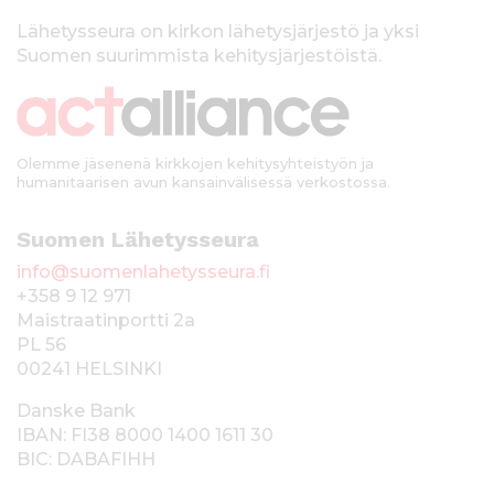
l
k
Lähetysseura on kirkon lähetysjärjestö ja yksi
Suomen suurimmista kehitysjärjestöistä.
k
i
Olemme jäsenenä kirkkojen kehitysyhteistyön ja
humanitaarisen avun kansainvälisessä verkostossa.
Suomen Lähetysseura
info@suomenlahetysseura.fi
+358 9 12 971
Maistraatinportti 2a
PL 56
00241 HELSINKI
Danske Bank
IBAN: FI38 8000 1400 1611 30
BIC: DABAFIHH