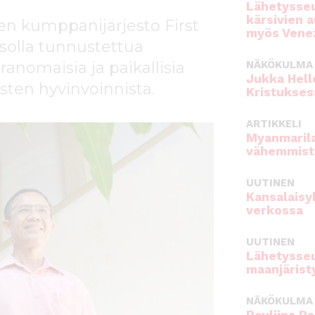
Lähetysseu
kärsivien 
n kumppanijärjestö First
myös Venez
solla tunnustettua
ranomaisia ja paikallisia
NÄKÖKULMA
Jukka Hell
sten hyvinvoinnista.
Kristukses
ARTIKKELI
Myanmarila
vähemmist
UUTINEN
Kansalaisy
verkossa
UUTINEN
Lähetysseu
maanjärist
NÄKÖKULMA