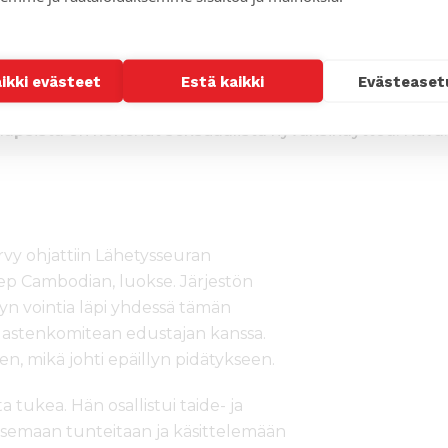
aikki evästeet
Estä kaikki
Evästeaset
 lapsista on kokenut seksuaalista hyväksikäyttöä. Kuva
rvy ohjattiin Lähetysseuran
tep Cambodian, luokse. Järjestön
rvyn vointia läpi yhdessä tämän
 lastenkomitean edustajan kanssa.
n, mikä johti epäillyn pidätykseen.
a tukea. Hän osallistui taide- ja
maisemaan tunteitaan ja käsittelemään