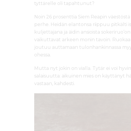
tyttärelle oli tapahtunut?
Noin 26 prosenttia Siem Reapin väestöstä
perhe. Heidän elantonsa riippuu pitkälti 
kuljettajana ja äidin ansioista sokeriruo’
vaikuttavat arkeen monin tavoin. Ruokaa ei
joutuu auttamaan tulonhankinnassa my
ohessa.
Mutta nyt jokin on vialla. Tytär ei voi hyvi
salaisuutta: aikuinen mies on käyttänyt h
vastaan, kahdesti.