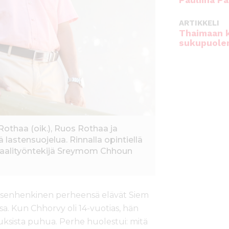
Pauliina Pa
ARTIKKELI
Thaimaan 
sukupuole
othaa (oik.), Ruos Rothaa ja
lastensuojelua. Rinnalla opintiellä
iaalityöntekijä Sreymom Chhoun
tsenhenkinen perheensä elävät Siem
 Kun Chhorvy oli 14-vuotias, hän
keuksista puhua. Perhe huolestui: mitä