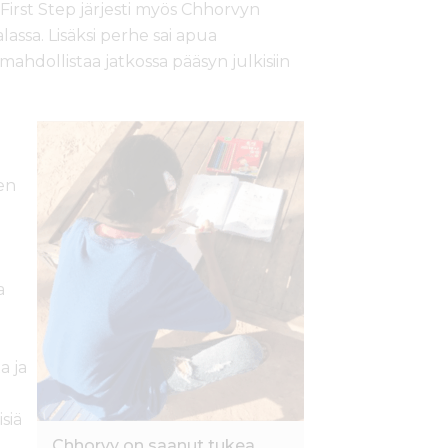
First Step järjesti myös Chhorvyn
lassa. Lisäksi perhe sai apua
hdollistaa jatkossa pääsyn julkisiin
en
a
a ja
siä
Chhorvy on saanut tukea