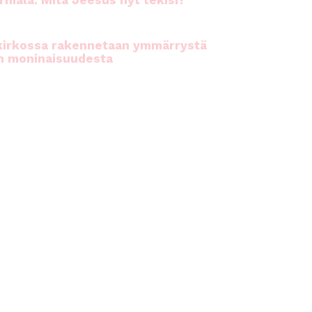
rhiala: Mitä Jeesus nyt tekisi?
kirkossa rakennetaan ymmärrystä
n moninaisuudesta