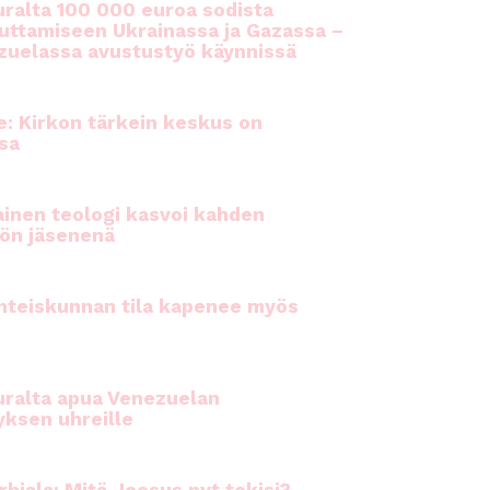
ralta 100 000 euroa sodista
auttamiseen Ukrainassa ja Gazassa –
uelassa avustustyö käynnissä
e: Kirkon tärkein keskus on
sa
inen teologi kasvoi kahden
ön jäsenenä
hteiskunnan tila kapenee myös
ralta apua Venezuelan
yksen uhreille