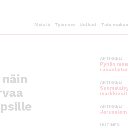
Meistä
Työmme
Uutiset
Tule muka
ARTIKKELI
Pyhän maan
ruuanlaito
 näin
ARTIKKELI
Suomalaisy
rvaa
markkinoit
psille
ARTIKKELI
Jerusalem 
UUTINEN