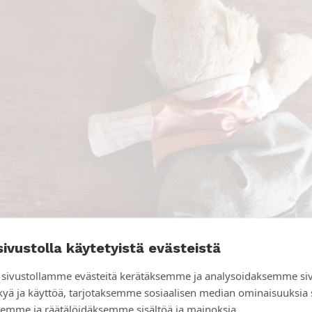
sivustolla käytetyistä evästeistä
sivustollamme evästeitä kerätäksemme ja analysoidaksemme si
kyä ja käyttöä, tarjotaksemme sosiaalisen median ominaisuuksia
emme ja räätälöidäksemme sisältöä ja mainoksia.