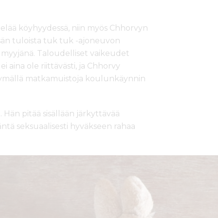
 elää köyhyydessä, niin myös Chhorvyn
isän tuloista tuk tuk -ajoneuvon
on myyjänä. Taloudelliset vaikeudet
 aina ole riittävästi, ja Chhorvy
ymällä matkamuistoja koulunkäynnin
n. Hän pitää sisällään järkyttävää
äntä seksuaalisesti hyväkseen rahaa