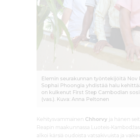
Elemin seurakunnan työntekijöitä Nov R
Sophai Phoongia yhdistää halu kehittää 
on kulkenut First Step Cambodian sos
(vas.). Kuva: Anna Peltonen
Kehitysvammainen
Chhorvy
ja hänen sei
Reapin maakunnassa Luoteis-Kambodžassa.
alkoi kärsiä oudoista vatsakivuista ja vai