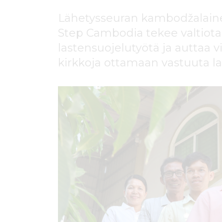
ö
n
Lähetysseuran kambodžalaine
Step Cambodia tekee valtiota
lastensuojelutyötä ja auttaa vi
kirkkoja ottamaan vastuuta la