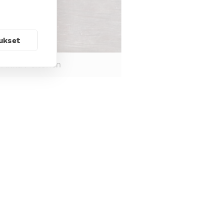
ukset
: Anna Peltonen