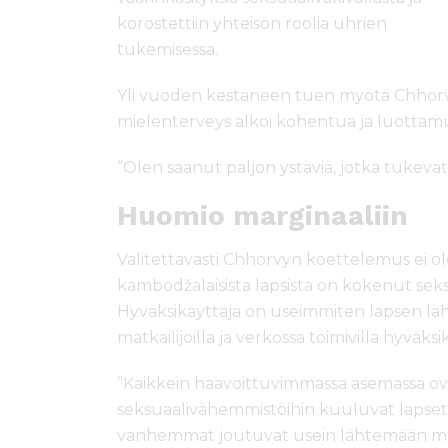
korostettiin yhteisön roolia uhrien
tukemisessa.
Yli vuoden kestäneen tuen myötä Chhor
mielenterveys alkoi kohentua ja luottamu
“Olen saanut paljon ystäviä, jotka tukeva
Huomio marginaaliin
Valitettavasti Chhorvyn koettelemus ei ole 
kambodžalaisista lapsista on kokenut seks
Hyväksikäyttäjä on useimmiten lapsen lähi
matkailijoilla ja verkossa toimivilla hyväksik
”Kaikkein haavoittuvimmassa asemassa ov
seksuaalivähemmistöihin kuuluvat lapset. Er
vanhemmat joutuvat usein lähtemään muual