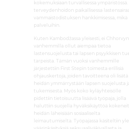
kokemuksiaan turvallisessa ympäristössä. 
terveydenhoidon paikallisessa lastensairaa
vammaistodistuksen hankkimisessa, mikä ma
palveluihin.
Kuten Kambodžassa yleisesti, ei Chhorvyn
vanhemmilla ollut aiempaa tietoa
lastensuojelusta tai lapsen psyykkisen tu
tarpeista. Tämän vuoksi vanhemmille
järjestettiin First Stepin toimesta erillisiä
ohjauskertoja, joiden tavoitteena oli lisätä
heidän ymmärrystään lapsen suojelusta j
tukemisesta. Myös koko kyläyhteisölle
pidettiin tietoisuutta lisäävä työpaja, jolla
haluttiin suojella hyväksikäyttöä kokeneit
heidän läheisiään sosiaaliselta
leimautumiselta. Työpajassa käsiteltiin ylei
väärinkäsityksiä seksuaaliväkivallasta ja