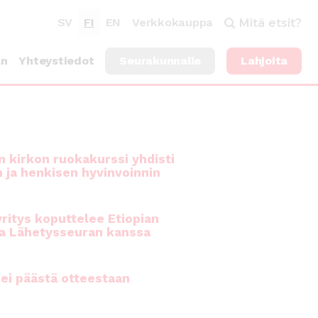
SV
FI
EN
Verkkokauppa
Mitä etsit?
an
Yhteystiedot
Seurakunnalle
Lahjoita
 kirkon ruokakurssi yhdisti
n ja henkisen hyvinvoinnin
ritys koputtelee Etiopian
a Lähetysseuran kanssa
ei päästä otteestaan