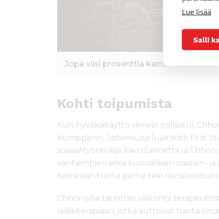
Lue lisää
Salli k
Jopa viisi prosenttia kambodžalaisista
Kohti toipumista
Kun hyväksikäyttö viimein paljastui, Chho
kumppanin, lastensuojelujärjestö First S
sosiaalityöntekijä kävi tilannetta ja Chho
vanhempien sekä kunnallisen naisten- ja
Komitean tuella perhe teki rikosilmoitukse
Chhorvylle tarjottiin välitöntä terapeuttist
leikkiterapiaan, jotka auttoivat häntä il