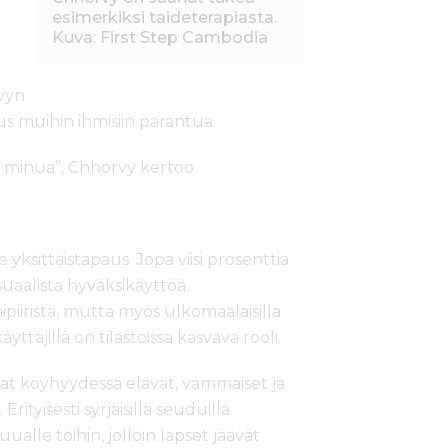
esimerkiksi taideterapiasta.
Kuva: First Step Cambodia
vyn
s muihin ihmisiin parantua.
t minua”, Chhorvy kertoo.
yksittäistapaus. Jopa viisi prosenttia
uaalista hyväksikäyttöä.
piiristä, mutta myös ulkomaalaisilla
äyttäjillä on tilastoissa kasvava rooli.
at köyhyydessä elävät, vammaiset ja
ityisesti syrjäisillä seuduilla
le töihin, jolloin lapset jäävät