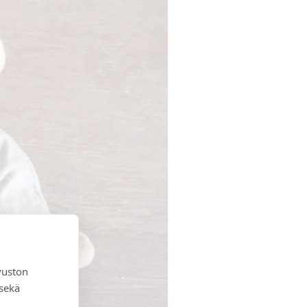
vuston
 sekä