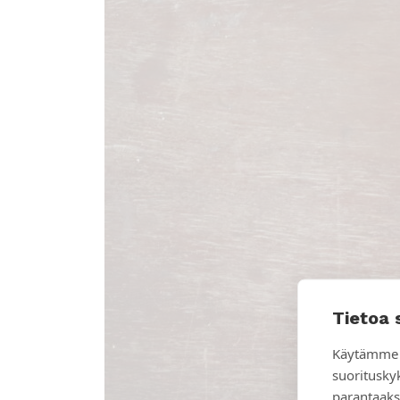
Tietoa 
Käytämme 
suoritusky
parantaaks