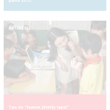
päivä 20.11.
ARTIKKELI
Tao on ”taakse jätetty lapsi”