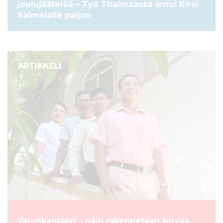
joulujäätelöä – Työ Thaimaassa antoi Kirsi
Salmelalle paljon
ARTIKKELI
Valonkantajat – näin rakennetaan turvaa