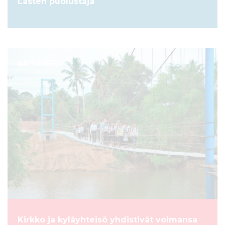
Lasten puolustaja
ARTIKKELI
Kirkko ja kyläyhteisö yhdistivät voimansa