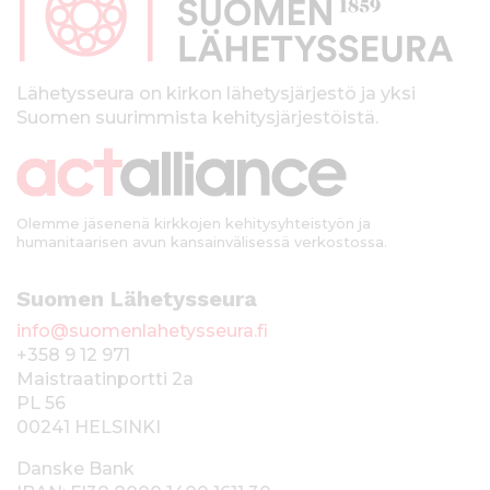
a
l
k
Lähetysseura on kirkon lähetysjärjestö ja yksi
Suomen suurimmista kehitysjärjestöistä.
k
i
Olemme jäsenenä kirkkojen kehitysyhteistyön ja
humanitaarisen avun kansainvälisessä verkostossa.
Suomen Lähetysseura
info@suomenlahetysseura.fi
+358 9 12 971
Maistraatinportti 2a
PL 56
00241 HELSINKI
Danske Bank