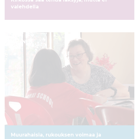
l
valehdella
t
ö
ö
n
YLEINEN
Muurahaisia, rukouksen voimaa ja