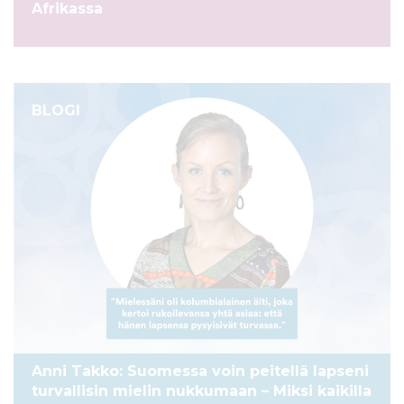
Afrikassa
BLOGI
Anni Takko: Suomessa voin peitellä lapseni
turvallisin mielin nukkumaan – Miksi kaikilla