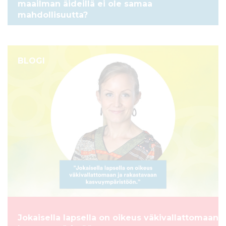
maailman äideillä ei ole samaa
mahdollisuutta?
BLOGI
Jokaisella lapsella on oikeus väkivallattomaan