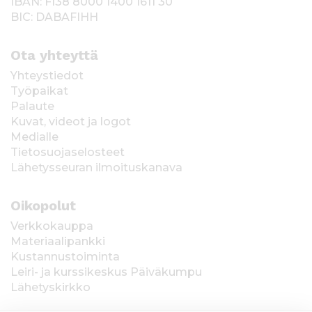
IBAN: FI38 8000 1400 1611 30
BIC: DABAFIHH
Ota yhteyttä
Yhteystiedot
Työpaikat
Palaute
Kuvat, videot ja logot
Medialle
Tietosuojaselosteet
Lähetysseuran ilmoituskanava
Oikopolut
Verkkokauppa
Materiaalipankki
Kustannustoiminta
Leiri- ja kurssikeskus Päiväkumpu
Lähetyskirkko