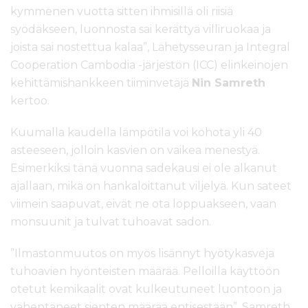
kymmenen vuotta sitten ihmisillä oli riisiä
syödäkseen, luonnosta sai kerättyä villiruokaa ja
joista sai nostettua kalaa”, Lähetysseuran ja Integral
Cooperation Cambodia -järjestön (ICC) elinkeinojen
kehittämishankkeen tiiminvetäjä
Nin Samreth
kertoo.
Kuumalla kaudella lämpötila voi kohota yli 40
asteeseen, jolloin kasvien on vaikea menestyä.
Esimerkiksi tänä vuonna sadekausi ei ole alkanut
ajallaan, mikä on hankaloittanut viljelyä. Kun sateet
viimein saapuvat, eivät ne ota loppuakseen, vaan
monsuunit ja tulvat tuhoavat sadon.
”Ilmastonmuutos on myös lisännyt hyötykasveja
tuhoavien hyönteisten määrää. Pelloilla käyttöön
otetut kemikaalit ovat kulkeutuneet luontoon ja
vähentäneet sienten määrää entisestään”, Samreth