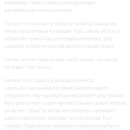
kaadetaan lasipulloihin, jotka sijoitetaan
painekattilaan steriloitumaan.
Työstä innostuneena Nhoy on alkanut kasvattaa
sieniä myös omassa kodissaan. Hän uskoo, että kun
villisienten saanti käy yhä haastavammaksi, yhä
useampi kyläläinen löytää sienten kasvatuksen.
“Ilman sienten kasvatusta meillä ei pian ole sieniä
lainkaan”, hän sanoo.
Samreth on toisella puolella huonetta
uppoutuneena keskittyneesti sienirihmaston
eristykseen. Hän pyöräyttää veistä liekin alla, leikkaa
kirurginvarmoin ottein sienestä pienen palan maltoa
eli sienen ”lihaa” ja siirtää sen erilaisten vaiheiden
kautta lasipulloon elämään uutta elämää. Kun
erityistä hygieniaa ja välineistöä vaativa työvaihe on