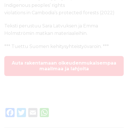
Indigenous peoples’ rights
violations in Cambodia’s protected forests (2022)
Teksti perustuu Sara Latvuksen ja Emma
Holmströmin matkan materiaaleihin.
*** Tuettu Suomen kehitysyhteistyövaroin. ***
Auta rakentamaan oikeudenmukaisempaa
maailmaa ja lahjoita
F
T
E
W
a
w
m
h