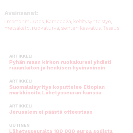
c
it
ai
a
e
te
l
ts
Avainsanat:
b
r
A
ilmastonmuutos
,
Kambodža
,
kehitysyhteistyö
,
metsäkato
,
ruokaturva
,
sienten kasvatus
,
Tasaus
o
p
o
p
k
ARTIKKELI
Pyhän maan kirkon ruokakurssi yhdisti
ruuanlaiton ja henkisen hyvinvoinnin
ARTIKKELI
Suomalaisyritys koputtelee Etiopian
markkinoita Lähetysseuran kanssa
ARTIKKELI
Jerusalem ei päästä otteestaan
UUTINEN
Lähetysseuralta 100 000 euroa sodista