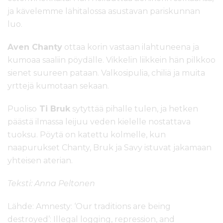
ja kävelemme lähitalossa asustavan pariskunnan
luo.
Aven Chanty
ottaa korin vastaan ilahtuneena ja
kumoaa saaliin pöydälle. Vikkelin liikkein hän pilkkoo
sienet suureen pataan. Valkosipulia, chiliä ja muita
yrttejä kumotaan sekaan.
Puoliso
Ti Bruk
sytyttää pihalle tulen, ja hetken
päästä ilmassa leijuu veden kielelle nostattava
tuoksu. Pöytä on katettu kolmelle, kun
naapurukset Chanty, Bruk ja Savy istuvat jakamaan
yhteisen aterian.
Teksti: Anna Peltonen
Lähde: Amnesty: ‘Our traditions are being
destroyed’: Illegal logging, repression, and