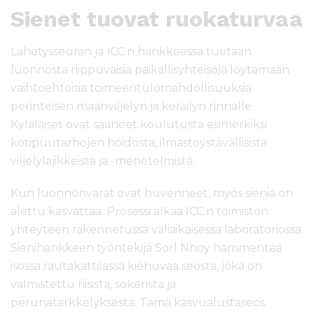
Sienet tuovat ruokaturvaa
Lähetysseuran ja ICC:n hankkeessa tuetaan
luonnosta riippuvaisia paikallisyhteisöjä löytämään
vaihtoehtoisia toimeentulomahdollisuuksia
perinteisen maanviljelyn ja keräilyn rinnalle.
Kyläläiset ovat saaneet koulutusta esimerkiksi
kotipuutarhojen hoidosta, ilmastoystävällisistä
viljelylajikkeista ja -menetelmistä.
Kun luonnonvarat ovat huvenneet, myös sieniä on
alettu kasvattaa. Prosessi alkaa ICC:n toimiston
yhteyteen rakennetussa väliaikaisessa laboratoriossa.
Sienihankkeen työntekijä Sorl Nhoy hämmentää
isossa rautakattilassa kiehuvaa seosta, joka on
valmistettu riisistä, sokerista ja
perunatärkkelyksestä. Tämä kasvualustaseos