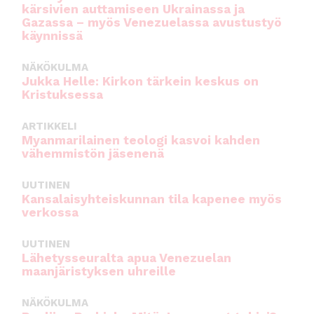
kärsivien auttamiseen Ukrainassa ja
Gazassa – myös Venezuelassa avustustyö
käynnissä
NÄKÖKULMA
Jukka Helle: Kirkon tärkein keskus on
Kristuksessa
ARTIKKELI
Myanmarilainen teologi kasvoi kahden
vähemmistön jäsenenä
UUTINEN
Kansalaisyhteiskunnan tila kapenee myös
verkossa
UUTINEN
Lähetysseuralta apua Venezuelan
maanjäristyksen uhreille
NÄKÖKULMA