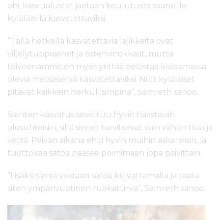
ohi, kasvualustat jaetaan koulutusta saaneille
kyläläisillä kasvatettaviksi.
”Tällä hetkellä kasvatettavia lajikkeita ovat
viljelytuppisienet ja osterivinokkaat, mutta
toiveenamme on myös yrittää pelastaa katoamassa
olevia metsäsieniä kasvatettaviksi. Niitä kyläläiset
pitävät kaikkein herkullisimpina”, Samreth sanoo.
Sienten kasvatus soveltuu hyvin haastaviin
olosuhteisiin, sillä sienet tarvitsevat vain vähän tilaa ja
vettä. Päivän aikana ehtii hyvin muihin askareisiin, ja
tuottoisaa satoa pääsee poimimaan jopa päivittäin.
”Lisäksi sieniä voidaan säilöä kuivattamalla ja taata
siten ympärivuotinen ruokaturva”, Samreth sanoo.