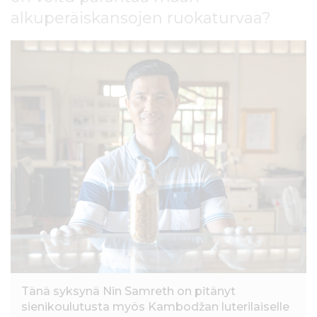
l
alkuperäiskansojen ruokaturvaa?
t
ö
ö
n
Tänä syksynä Nin Samreth on pitänyt
sienikoulutusta myös Kambodžan luterilaiselle