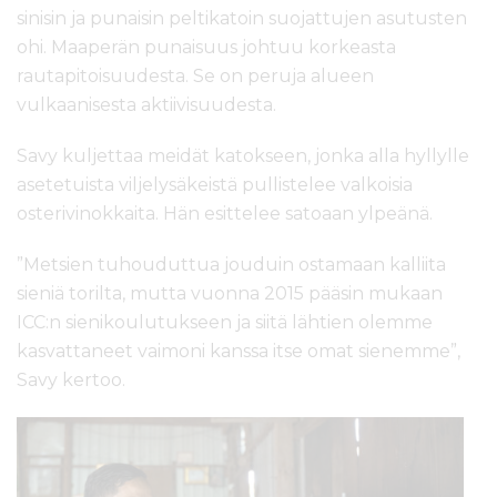
sinisin ja punaisin peltikatoin suojattujen asutusten
ohi. Maaperän punaisuus johtuu korkeasta
rautapitoisuudesta. Se on peruja alueen
vulkaanisesta aktiivisuudesta.
Savy kuljettaa meidät katokseen, jonka alla hyllylle
asetetuista viljelysäkeistä pullistelee valkoisia
osterivinokkaita. Hän esittelee satoaan ylpeänä.
”Metsien tuhouduttua jouduin ostamaan kalliita
sieniä torilta, mutta vuonna 2015 pääsin mukaan
ICC:n sienikoulutukseen ja siitä lähtien olemme
kasvattaneet vaimoni kanssa itse omat sienemme”,
Savy kertoo.