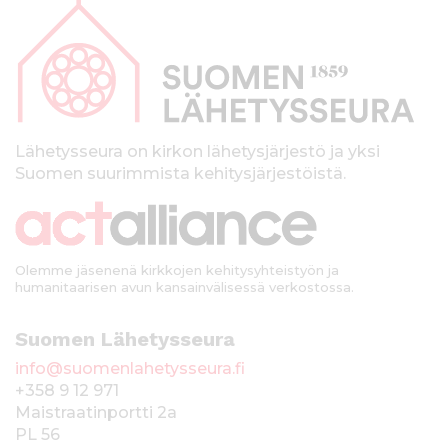
a
p
a
l
k
Lähetysseura on kirkon lähetysjärjestö ja yksi
Suomen suurimmista kehitysjärjestöistä.
k
i
Olemme jäsenenä kirkkojen kehitysyhteistyön ja
humanitaarisen avun kansainvälisessä verkostossa.
Suomen Lähetysseura
info@suomenlahetysseura.fi
+358 9 12 971
Maistraatinportti 2a
PL 56