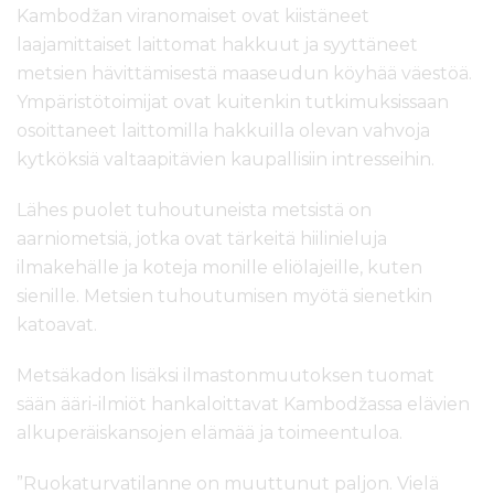
Kambodžan viranomaiset ovat kiistäneet
laajamittaiset laittomat hakkuut ja syyttäneet
metsien hävittämisestä maaseudun köyhää väestöä.
Ympäristötoimijat ovat kuitenkin tutkimuksissaan
osoittaneet laittomilla hakkuilla olevan vahvoja
kytköksiä valtaapitävien kaupallisiin intresseihin.
Lähes puolet tuhoutuneista metsistä on
aarniometsiä, jotka ovat tärkeitä hiilinieluja
ilmakehälle ja koteja monille eliölajeille, kuten
sienille. Metsien tuhoutumisen myötä sienetkin
katoavat.
Metsäkadon lisäksi ilmastonmuutoksen tuomat
sään ääri-ilmiöt hankaloittavat Kambodžassa elävien
alkuperäiskansojen elämää ja toimeentuloa.
”Ruokaturvatilanne on muuttunut paljon. Vielä