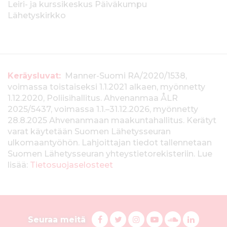
Leiri- ja kurssikeskus Päiväkumpu
Lähetyskirkko
T
Keräysluvat:
Manner-Suomi RA/2020/1538,
voimassa toistaiseksi 1.1.2021 alkaen, myönnetty
i
1.12.2020, Poliisihallitus. Ahvenanmaa ÅLR
e
2025/5437, voimassa 1.1.–31.12.2026, myönnetty
28.8.2025 Ahvenanmaan maakuntahallitus. Kerätyt
d
varat käytetään Suomen Lähetysseuran
ulkomaantyöhön. Lahjoittajan tiedot tallennetaan
o
Suomen Lähetysseuran yhteystietorekisteriin. Lue
t
lisää:
Tietosuojaselosteet
k
e
S
r
F
T
I
Y
S
L
Seuraa meitä