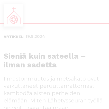
S
S
i
i
i
i
ARTIKKELI
19.9.2024
r
r
r
r
y
y
s
a
Sieniä kuin sateella –
u
l
ilman sadetta
o
a
r
p
a
a
Ilmastonmuutos ja metsäkato ovat
a
l
n
k
vaikuttaneet peruuttamattomasti
s
k
kambodžalaisten perheiden
i
i
elämään. Miten Lähetysseuran työllä
s
i
ä
n
on voitu parantaa maan