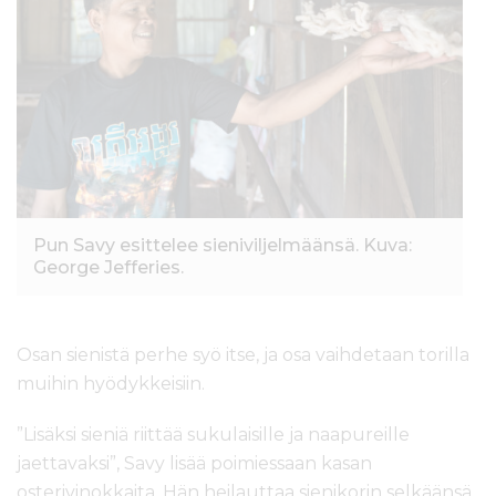
Pun Savy esittelee sieniviljelmäänsä. Kuva:
George Jefferies.
Osan sienistä perhe syö itse, ja osa vaihdetaan torilla
muihin hyödykkeisiin.
”Lisäksi sieniä riittää sukulaisille ja naapureille
jaettavaksi”, Savy lisää poimiessaan kasan
osterivinokkaita. Hän heilauttaa sienikorin selkäänsä,