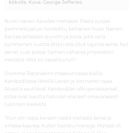
kirkolle. Kuva: George Jefferies.
Nuori nainen kävelee metsässä. Päätä suojaa
perinnekirjailuin koristeltu keltainen huivi. Nainen
kantaa selässään punottua koria, joka vielä
kymmenen vuotta sitten olisi ollut täynnä sieniä. Nyt
sienet ovat poissa. Samoin valtaosa ympäristön
metsistä. Mitä on tapahtunut?
Olemme Ratanakirin maakunnassa Koillis-
Kambodžassa lähellä Laosin ja Vietnamin rajaa.
Aluetta asuttavat Kambodžan alkuperäiskansat,
jotka ovat kautta historian eläneet omavaraisesti
luonnon keskellä.
”Kun olin lapsi, keräsin näistä metsistä sieniä ja
erilaisia kasveja, kuten bambunversoja. Metsää oli