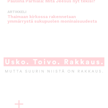
Pauliina Parhiala: Mitä Jeesus nyt tekisi?
ARTIKKELI
Thaimaan kirkossa rakennetaan
ymmärrystä sukupuolen moninaisuudesta
A
l