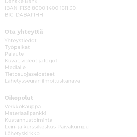
Danske Bank
IBAN: FI38 8000 1400 1611 30
BIC: DABAFIHH
Ota yhteyttä
Yhteystiedot
Työpaikat
Palaute
Kuvat, videot ja logot
Medialle
Tietosuojaselosteet
Lähetysseuran ilmoituskanava
Oikopolut
Verkkokauppa
Materiaalipankki
Kustannustoiminta
Leiri- ja kurssikeskus Päiväkumpu
Lähetyskirkko