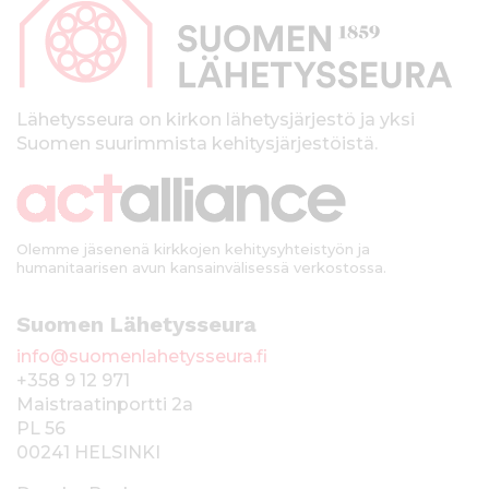
p
a
l
k
Lähetysseura on kirkon lähetysjärjestö ja yksi
Suomen suurimmista kehitysjärjestöistä.
k
i
Olemme jäsenenä kirkkojen kehitysyhteistyön ja
humanitaarisen avun kansainvälisessä verkostossa.
Suomen Lähetysseura
info@suomenlahetysseura.fi
+358 9 12 971
Maistraatinportti 2a
PL 56
00241 HELSINKI