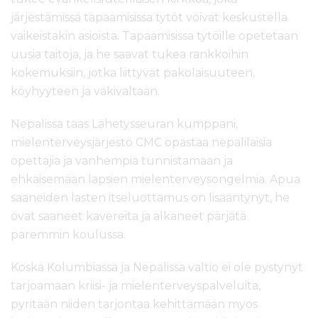
järjestämissä tapaamisissa tytöt voivat keskustella
vaikeistakin asioista. Tapaamisissa tytöille opetetaan
uusia taitoja, ja he saavat tukea rankkoihin
kokemuksiin, jotka liittyvät pakolaisuuteen,
köyhyyteen ja väkivaltaan.
Nepalissa taas Lähetysseuran kumppani,
mielenterveysjärjestö CMC opastaa nepalilaisia
opettajia ja vanhempia tunnistamaan ja
ehkäisemään lapsien mielenterveysongelmia. Apua
saaneiden lasten itseluottamus on lisääntynyt, he
ovat saaneet kavereita ja alkaneet pärjätä
paremmin koulussa.
Koska Kolumbiassa ja Nepalissa valtio ei ole pystynyt
tarjoamaan kriisi- ja mielenterveyspalveluita,
pyritään niiden tarjontaa kehittämään myös