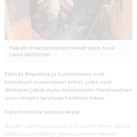
l
t
ö
ö
n
Nepalin maanjäristykset iskivät lujaa. Kuva:
Laura Meriläinen
Elämää Nepalissa ja Kolumbiassa ovat
koetelleet monenlaiset kriisit, jotka ovat
jättäneet jälkiä myös ihmismieliin. Materiaalisen
avun rinnalla tarvitaan henkistä tukea.
Katastrofeista toipuva Nepal
Nepalin sisällissota loppui yli 10 vuotta sitten, mutta
pitkä sota on jättänyt jälkensä monen mieleen.