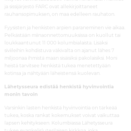
ja sissijärjestö FARC ovat allekirjoittaneet
rauhansopimuksen, on maa edelleen rauhaton.
Fyysisten ja henkisten arpien paraneminen vie aikaa.
Pelkästään miinaonnettomuuksissa on kuollut tai
loukkaantunut 11 000 kolumbialaista. Lisäksi
siviileihin kohdistuva väkivalta on ajanut lähes 7
miljoonaa ihmistä maan sisäisiksi pakolaisiksi. Moni
heistä tarvitsee henkistä tukea menetettyään
kotinsa ja nähtyään läheistensä kuolevan.
Lähetysseura edistää henkistä hyvinvointia
monin tavoin
Varsinkin lasten henkistä hyvinvointia on tärkeää
tukea, koska rankat kokemukset voivat vaikuttaa
lapsen kehitykseen. Kolumbiassa Lähetysseura
tukee evankelisluterilaisen kirkkoa, joka