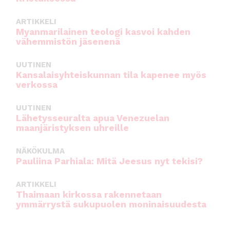
ARTIKKELI
Myanmarilainen teologi kasvoi kahden
vähemmistön jäsenenä
UUTINEN
Kansalaisyhteiskunnan tila kapenee myös
verkossa
UUTINEN
Lähetysseuralta apua Venezuelan
maanjäristyksen uhreille
NÄKÖKULMA
Pauliina Parhiala: Mitä Jeesus nyt tekisi?
ARTIKKELI
Thaimaan kirkossa rakennetaan
ymmärrystä sukupuolen moninaisuudesta