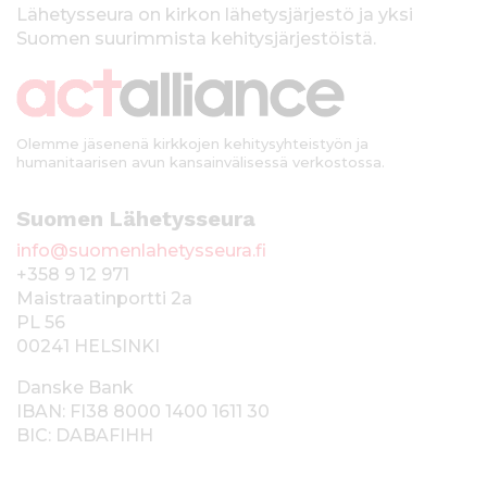
k
Lähetysseura on kirkon lähetysjärjestö ja yksi
Suomen suurimmista kehitysjärjestöistä.
k
i
Olemme jäsenenä kirkkojen kehitysyhteistyön ja
humanitaarisen avun kansainvälisessä verkostossa.
Suomen Lähetysseura
info@suomenlahetysseura.fi
+358 9 12 971
Maistraatinportti 2a
PL 56
00241 HELSINKI
Danske Bank
IBAN: FI38 8000 1400 1611 30
BIC: DABAFIHH