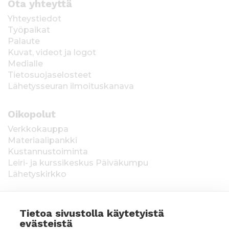
Ota yhteyttä
Yhteystiedot
Työpaikat
Palaute
Kuvat, videot ja logot
Medialle
Tietosuojaselosteet
Lähetysseuran ilmoituskanava
Oikopolut
Verkkokauppa
Materiaalipankki
Kustannustoiminta
Leiri- ja kurssikeskus Päiväkumpu
Lähetyskirkko
Tietoa sivustolla käytetyistä
evästeistä