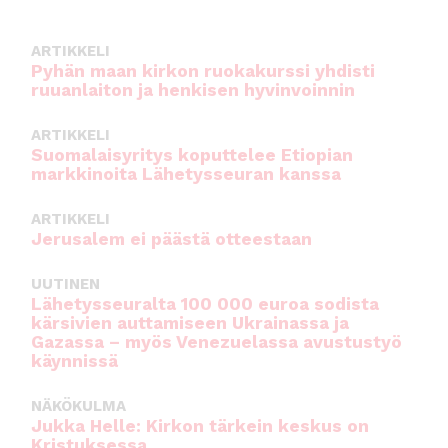
o
p
k
ARTIKKELI
Pyhän maan kirkon ruokakurssi yhdisti
ruuanlaiton ja henkisen hyvinvoinnin
ARTIKKELI
Suomalaisyritys koputtelee Etiopian
markkinoita Lähetysseuran kanssa
ARTIKKELI
Jerusalem ei päästä otteestaan
UUTINEN
Lähetysseuralta 100 000 euroa sodista
kärsivien auttamiseen Ukrainassa ja
Gazassa – myös Venezuelassa avustustyö
käynnissä
NÄKÖKULMA
Jukka Helle: Kirkon tärkein keskus on
Kristuksessa