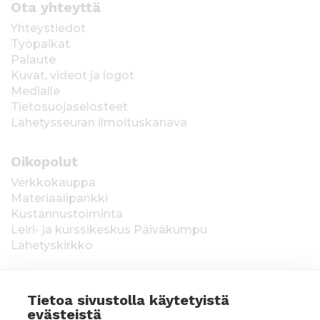
Ota yhteyttä
Yhteystiedot
Työpaikat
Palaute
Kuvat, videot ja logot
Medialle
Tietosuojaselosteet
Lähetysseuran ilmoituskanava
Oikopolut
Verkkokauppa
Materiaalipankki
Kustannustoiminta
Leiri- ja kurssikeskus Päiväkumpu
Lähetyskirkko
Tietoa sivustolla käytetyistä
evästeistä