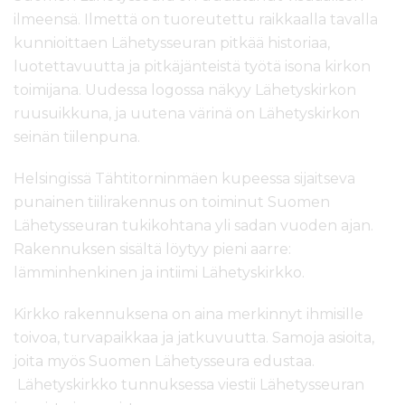
ilmeensä. Ilmettä on tuoreutettu raikkaalla tavalla
kunnioittaen Lähetysseuran pitkää historiaa,
luotettavuutta ja pitkäjänteistä työtä isona kirkon
toimijana. Uudessa logossa näkyy Lähetyskirkon
ruusuikkuna, ja uutena värinä on Lähetyskirkon
seinän tiilenpuna.
Helsingissä Tähtitorninmäen kupeessa sijaitseva
punainen tiilirakennus on toiminut Suomen
Lähetysseuran tukikohtana yli sadan vuoden ajan.
Rakennuksen sisältä löytyy pieni aarre:
lämminhenkinen ja intiimi Lähetyskirkko.
Kirkko rakennuksena on aina merkinnyt ihmisille
toivoa, turvapaikkaa ja jatkuvuutta. Samoja asioita,
joita myös Suomen Lähetysseura edustaa.
Lähetyskirkko tunnuksessa viestii Lähetysseuran