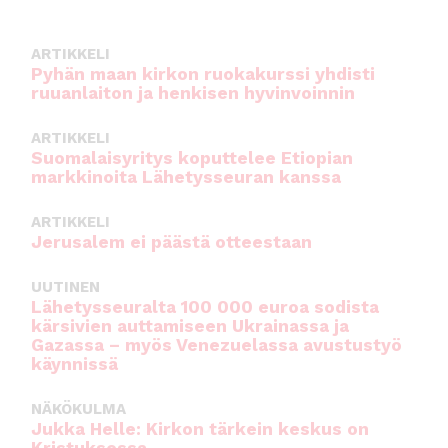
b
r
A
o
p
ARTIKKELI
o
p
Pyhän maan kirkon ruokakurssi yhdisti
ruuanlaiton ja henkisen hyvinvoinnin
k
ARTIKKELI
Suomalaisyritys koputtelee Etiopian
markkinoita Lähetysseuran kanssa
ARTIKKELI
Jerusalem ei päästä otteestaan
UUTINEN
Lähetysseuralta 100 000 euroa sodista
kärsivien auttamiseen Ukrainassa ja
Gazassa – myös Venezuelassa avustustyö
käynnissä
NÄKÖKULMA
Jukka Helle: Kirkon tärkein keskus on