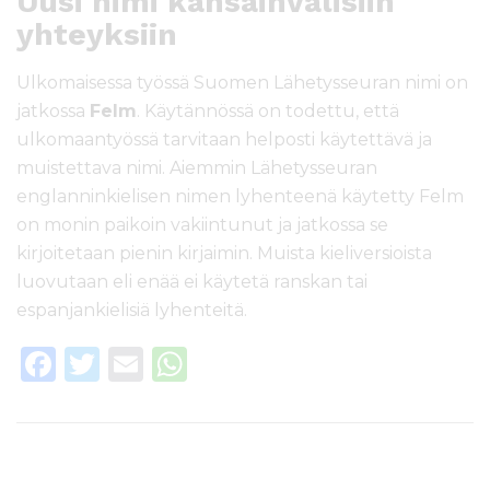
Uusi nimi kansainvälisiin
yhteyksiin
Ulkomaisessa työssä Suomen Lähetysseuran nimi on
jatkossa
Felm
. Käytännössä on todettu, että
ulkomaantyössä tarvitaan helposti käytettävä ja
muistettava nimi. Aiemmin Lähetysseuran
englanninkielisen nimen lyhenteenä käytetty Felm
on monin paikoin vakiintunut ja jatkossa se
kirjoitetaan pienin kirjaimin. Muista kieliversioista
luovutaan eli enää ei käytetä ranskan tai
espanjankielisiä lyhenteitä.
F
T
E
W
a
w
m
h
c
it
ai
a
e
te
l
ts