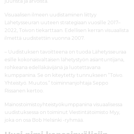
juurista ja arvoista.
Visuaalisen ilmeen uudistaminen liittyy
Lähetysseuran uuteen strategiaan vuosille 2017–
2022, Toivon tiekarttaan. Edellisen kerran visuaalista
ilmettä uudistettiin vuonna 2007.
– Uudistuksen tavoitteena on tuoda Lähetysseuraa
esille kokonaisvaltaisen lähetystyön asiantuntijana,
rohkeana edelläkävijänä ja luotettavana
kumppanina. Se on kiteytetty tunnukseen ”Toivo.
Yhteistyö. Muutos.” toiminnanjohtaja Seppo
Rissanen kertoo.
Mainostoimistoyhteistyökumppanina visuaalisessa
uudistuksessa on toiminut Viestintätoimisto Myy,
joka on osa Bob Helsinki -ryhmää.