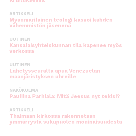
Kristuksessa
ARTIKKELI
Myanmarilainen teologi kasvoi kahden
vähemmistön jäsenenä
UUTINEN
Kansalaisyhteiskunnan tila kapenee myös
verkossa
UUTINEN
Lähetysseuralta apua Venezuelan
maanjäristyksen uhreille
NÄKÖKULMA
Pauliina Parhiala: Mitä Jeesus nyt tekisi?
ARTIKKELI
Thaimaan kirkossa rakennetaan
ymmärrystä sukupuolen moninaisuudesta