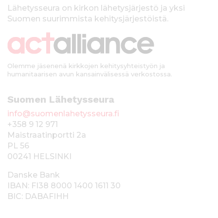
k
Lähetysseura on kirkon lähetysjärjestö ja yksi
Suomen suurimmista kehitysjärjestöistä.
k
i
Olemme jäsenenä kirkkojen kehitysyhteistyön ja
humanitaarisen avun kansainvälisessä verkostossa.
Suomen Lähetysseura
info@suomenlahetysseura.fi
+358 9 12 971
Maistraatinportti 2a
PL 56
00241 HELSINKI
Danske Bank
IBAN: FI38 8000 1400 1611 30
BIC: DABAFIHH