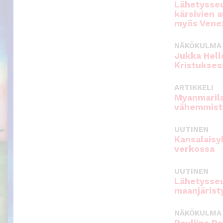
Lähetysseu
kärsivien 
myös Venez
NÄKÖKULMA
Jukka Hell
Kristukses
ARTIKKELI
Myanmarila
vähemmist
UUTINEN
Kansalaisy
verkossa
UUTINEN
Lähetysseu
maanjärist
NÄKÖKULMA