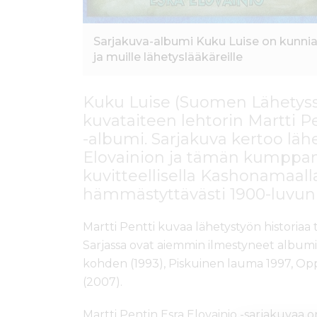
Sarjakuva-albumi Kuku Luise on kunnia
ja muille lähetyslääkäreille
Kuku Luise (Suomen Lähetysse
kuvataiteen lehtorin Martti P
-albumi. Sarjakuva kertoo läh
Elovainion ja tämän kumppa
kuvitteellisella Kashonamaall
hämmästyttävästi 1900-luvu
Martti Pentti kuvaa lähetystyön historiaa 
Sarjassa ovat aiemmin ilmestyneet albumit
kohden (1993), Piskuinen lauma 1997, Oppi
(2007).
Martti Pentin Esra Elovainio -sarjakuvaa