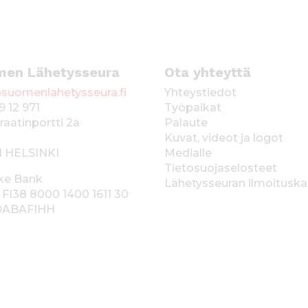
men Lähetysseura
Ota yhteyttä
suomenlahetysseura.fi
Yhteystiedot
9 12 971
Työpaikat
raatinportti 2a
Palaute
Kuvat, videot ja logot
1 HELSINKI
Medialle
Tietosuojaselosteet
ke Bank
Lähetysseuran ilmoitusk
 FI38 8000 1400 1611 30
 DABAFIHH