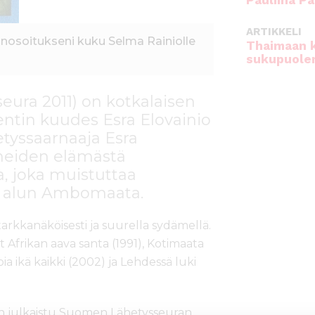
Pauliina Pa
ARTIKKELI
nosoitukseni kuku Selma Rainiolle
Thaimaan 
sukupuole
ura 2011) on kotkalaisen
entin kuudes Esra Elovainio
etyssaarnaaja Esra
neiden elämästä
a, joka muistuttaa
n alun Ambomaata.
tarkkanäköisesti ja suurella sydämellä.
 Afrikan aava santa (1991), Kotimaata
a ikä kaikki (2002) ja Lehdessä luki
 on julkaistu Suomen Lähetysseuran