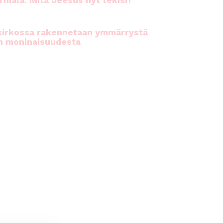
rhiala: Mitä Jeesus nyt tekisi?
kirkossa rakennetaan ymmärrystä
n moninaisuudesta