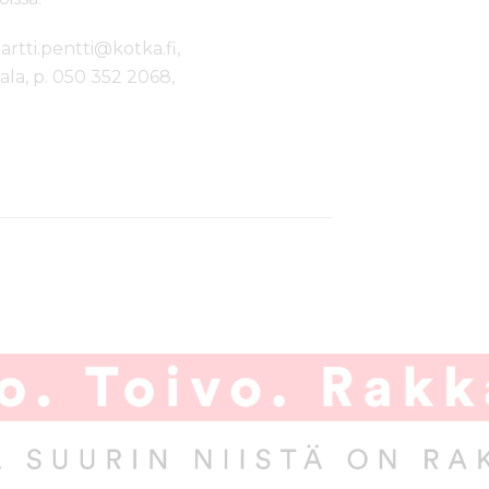
martti.pentti@kotka.fi,
a, p. 050 352 2068,