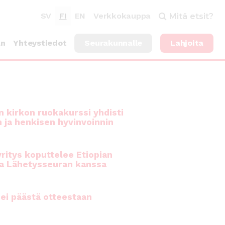
SV
FI
EN
Verkkokauppa
Mitä etsit?
an
Yhteystiedot
Seurakunnalle
Lahjoita
 kirkon ruokakurssi yhdisti
n ja henkisen hyvinvoinnin
ritys koputtelee Etiopian
a Lähetysseuran kanssa
ei päästä otteestaan