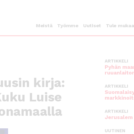
Meistä
Työmme
Uutiset
Tule muka
ARTIKKELI
Pyhän maan
ruuanlaito
usin kirja:
ARTIKKELI
Suomalaisy
Kuku Luise
markkinoit
honamaalla
ARTIKKELI
Jerusalem 
UUTINEN