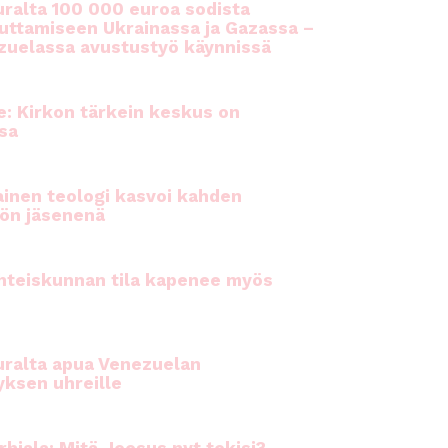
ralta 100 000 euroa sodista
auttamiseen Ukrainassa ja Gazassa –
uelassa avustustyö käynnissä
e: Kirkon tärkein keskus on
sa
inen teologi kasvoi kahden
ön jäsenenä
hteiskunnan tila kapenee myös
ralta apua Venezuelan
yksen uhreille