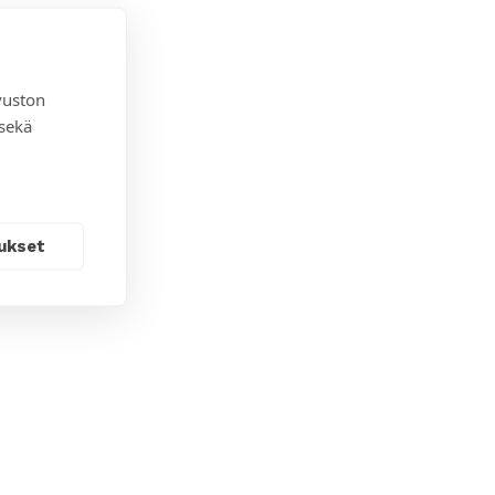
vuston
 sekä
ukset