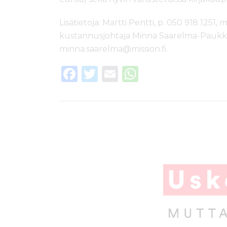
Lisätietoja: Martti Pentti, p. 050 918 1251, 
kustannusjohtaja Minna Saarelma-Paukkal
minna.saarelma@mission.fi.
F
T
E
W
a
w
m
h
c
it
ai
a
e
te
l
ts
b
r
A
o
p
o
p
k