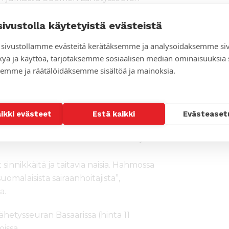
sta 1981 alkaen. Sarjakuvan
sivustolla käytetyistä evästeistä
hetyssaarnaaja Esra Elovainio, jonka
ät tulevat lukijoille tutuiksi.
sivustollamme evästeitä kerätäksemme ja analysoidaksemme si
kyä ja käyttöä, tarjotaksemme sosiaalisen median ominaisuuksia
hetetty tomera lähetyslääkäri, joka
emme ja räätälöidäksemme sisältöä ja mainoksia.
n väestön luottamuksen. Hänen
alla toimineeseen lääkäriin Selma
 väestölle merkittävän ja yhä
aikki evästeet
Estä kaikki
Evästeaset
n.
osoitukseni kuku Selma Rainiolle ja
 sinnikkäitä ja taitavia naisia. Hahmossa
malaisista sairaanhoitajista”,
a.
tysseuran Basaarissa (hinta 11
issa.