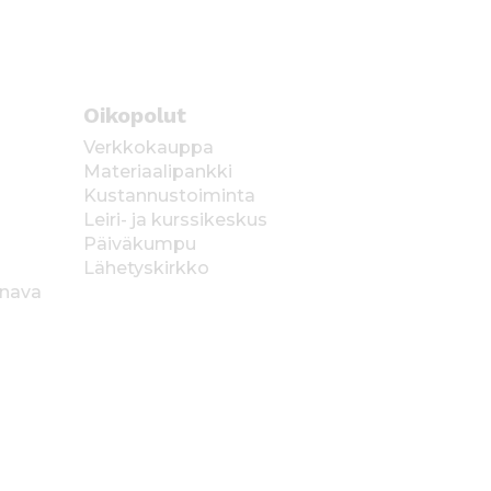
Oikopolut
Verkkokauppa
Materiaalipankki
Kustannustoiminta
Leiri- ja kurssikeskus
Päiväkumpu
Lähetyskirkko
anava