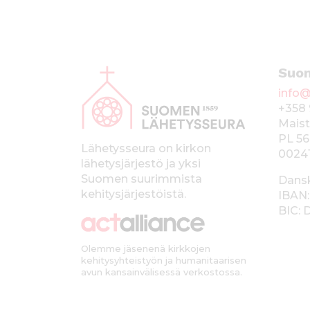
A
Suo
l
info@
a
+358 
p
Maist
PL 56
a
Lähetysseura on kirkon
0024
lähetysjärjestö ja yksi
l
Suomen suurimmista
Dans
k
kehitysjärjestöistä.
IBAN:
BIC:
k
i
Olemme jäsenenä kirkkojen
kehitysyhteistyön ja humanitaarisen
avun kansainvälisessä verkostossa.