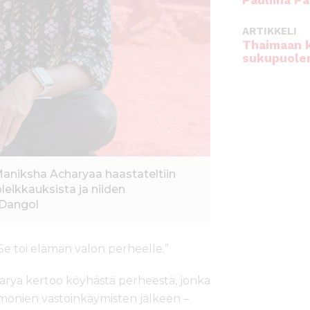
Pauliina Pa
ARTIKKELI
Thaimaan 
sukupuole
Maniksha Acharyaa haastateltiin
eikkauksista ja niiden
 Dangol
Se toi elämän valon perheelle.”
arya kertoo köyhästä perheestä, jonka
n monien vastoinkäymisten jälkeen –