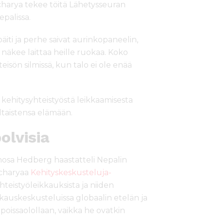
Acharya tekee töitä Lähetysseuran
epalissa.
äiti ja perhe saivat aurinkopaneelin,
iti näkee laittaa heille ruokaa. Koko
n silmissä, kun talo ei ole enää
ehitysyhteistyöstä leikkaamisesta
altaistensa elämään.
olvisia
mosa Hedberg haastatteli Nepalin
Acharyaa
Kehityskeskusteluja-
teistyöleikkauksista ja niiden
kkauskeskusteluissa globaalin etelän ja
oissaolollaan, vaikka he ovatkin