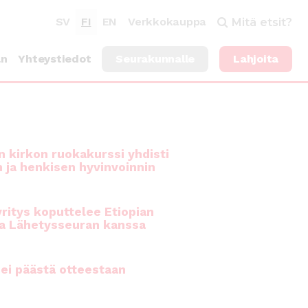
SV
FI
EN
Verkkokauppa
Mitä etsit?
an
Yhteystiedot
Seurakunnalle
Lahjoita
 kirkon ruokakurssi yhdisti
n ja henkisen hyvinvoinnin
ritys koputtelee Etiopian
a Lähetysseuran kanssa
ei päästä otteestaan