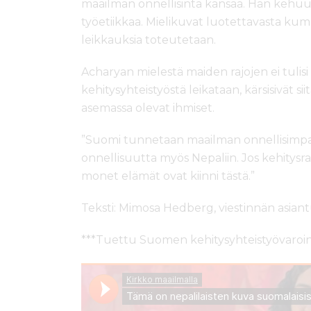
maailman onnellisinta kansaa. Hän kehuu
työetiikkaa. Mielikuvat luotettavasta kum
leikkauksia toteutetaan.
Acharyan mielestä maiden rajojen ei tulisi
kehitysyhteistyöstä leikataan, kärsisivät 
asemassa olevat ihmiset.
”Suomi tunnetaan maailman onnellisimpan
onnellisuutta myös Nepaliin. Jos kehitysrah
monet elämät ovat kiinni tästä.”
Teksti: Mimosa Hedberg, viestinnän asiant
***Tuettu Suomen kehitysyhteistyövaroin