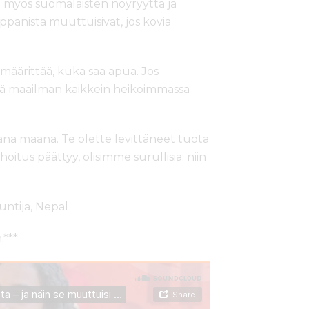
 myös suomalaisten nöyryyttä ja
ppanista muuttuisivat, jos kovia
 määrittää, kuka saa apua. Jos
siitä maailman kaikkein heikoimmassa
a maana. Te olette levittäneet tuota
oitus päättyy, olisimme surullisia: niin
untija, Nepal
.***