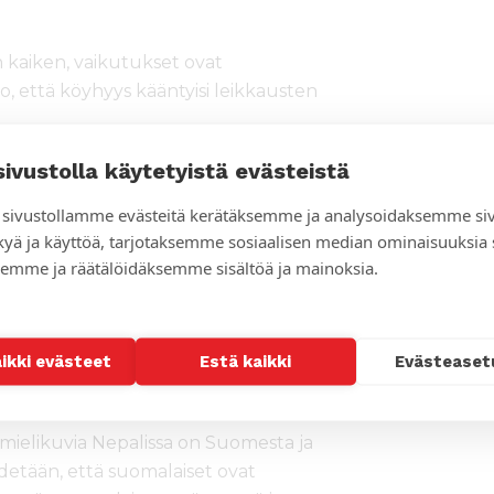
 kaiken, vaikutukset ovat
o, että köyhyys kääntyisi leikkausten
sivustolla käytetyistä evästeistä
dcastissa omakohtaisesti, minkälaisia
nyt tuen myötä.
sivustollamme evästeitä kerätäksemme ja analysoidaksemme si
kyä ja käyttöä, tarjotaksemme sosiaalisen median ominaisuuksia
in monta vuotta. Kehitysyhteistyön
emme ja räätälöidäksemme sisältöä ja mainoksia.
keuksistaan. Jos kehitysrahoitus
avälillä heidän ja heidän lastensa
aikki evästeet
Estä kaikki
Evästeaset
ästä kiinni”
a mielikuvia Nepalissa on Suomesta ja
detään, että suomalaiset ovat