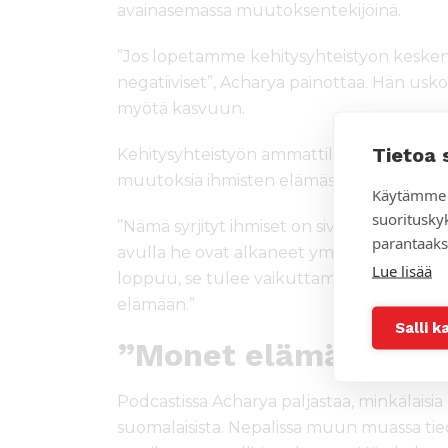
avainasemassa muutoksentekijöinä.
”Jos lopetamme kehitysyhteistyön kesken
negatiiviset”, Acharya painottaa. Hän usko
myötä kasvuun.
Tietoa 
Kehitysyhteistyön ammattilainen kertoo po
muutoksia ihmisten elämässä hän on näh
Käytämme 
suoritusky
”Nämä syrjityt ihmiset on sivuutettu jo ni
parantaaks
avulla he ovat alkaneet ymmärtää omia oi
Lue lisää
loppuu, se tulee vaikuttamaan pitkällä aik
elämään.”
Salli k
”Monet elämät ovat t
Podcastissa Acharya paljastaa, minkälaisi
suomalaisista. Nepalissa muun muassa tie