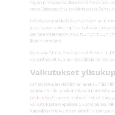
täysin pimeässä kodissa Länsi-Nepalissa. 
nepalilaisessa yhteistyöjärjestössä Sahas N
Lähetysseuran kehitysyhteistyön avulla iso
jotta lapset voivat opiskella iltaisin ja isoä
perheen asema on muuttunut muun yhteisö
iltaisin pimeänä.
Kaukana Suomessa käytävät keskustelut k
vaikuttaisivat suoraan isoäidin ja hänen k
Vaikutukset ylisukup
Lähetysseuran viestinnän asiantuntija Mi
syrjäseudulla työskentelevää Maniksha 
podcastiin
Suomen mahdollisista kehitysyh
vaikutuksista Nepalissa. Suomalaisissa lei
kansalaisyhteiskunnan ääni huutaa usein p