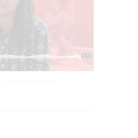
se muuttuisi kehitysapuleikkausten myötä