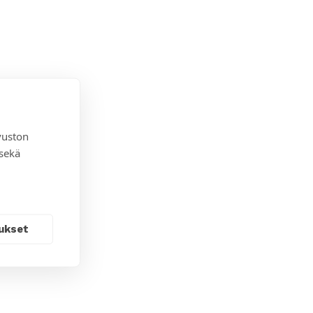
vuston
 sekä
ukset