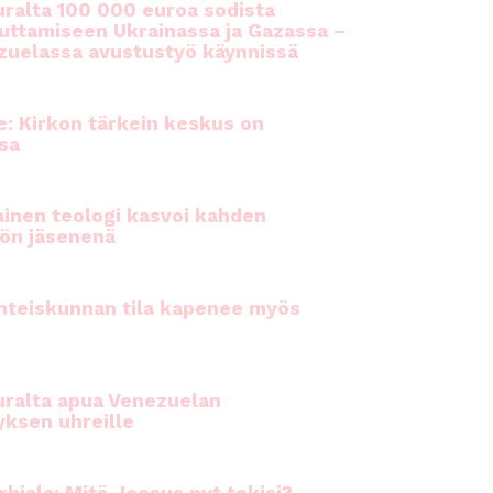
ralta 100 000 euroa sodista
auttamiseen Ukrainassa ja Gazassa –
uelassa avustustyö käynnissä
e: Kirkon tärkein keskus on
sa
inen teologi kasvoi kahden
ön jäsenenä
hteiskunnan tila kapenee myös
ralta apua Venezuelan
yksen uhreille