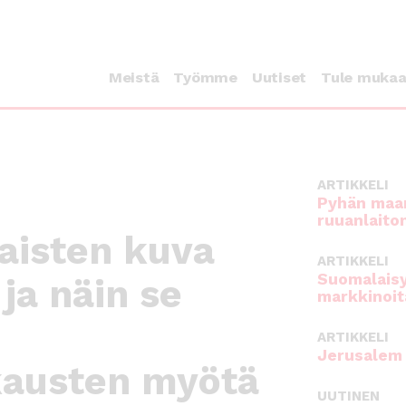
Meistä
Työmme
Uutiset
Tule muka
ARTIKKELI
Pyhän maan
ruuanlaito
aisten kuva
ARTIKKELI
Suomalaisy
ja näin se
markkinoit
ARTIKKELI
Jerusalem 
kausten myötä
UUTINEN