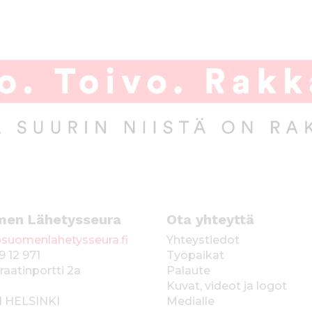
men Lähetysseura
Ota yhteyttä
suomenlahetysseura.fi
Yhteystiedot
9 12 971
Työpaikat
raatinportti 2a
Palaute
Kuvat, videot ja logot
1 HELSINKI
Medialle