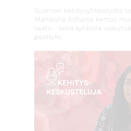
ö
n
Suomen kehitysyhteistyötä to
Maniksha Acharya kertoo muuto
saatu – sekä synkistä vaikutuks
päättyisi.