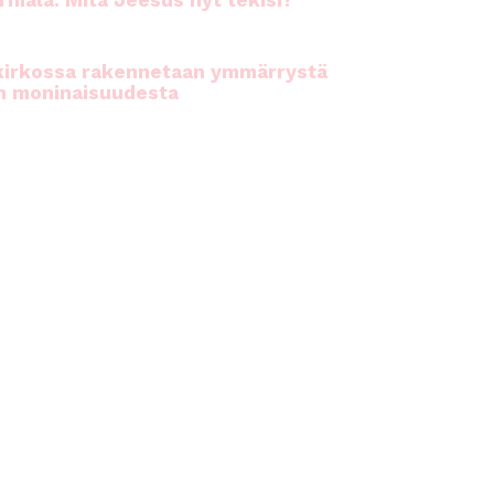
rhiala: Mitä Jeesus nyt tekisi?
kirkossa rakennetaan ymmärrystä
n moninaisuudesta