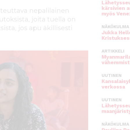
Lähetysseu
kärsivien 
teuttava nepalilainen
myös Venez
ksista, joita tuella on
ista, jos apu äkillisesti
NÄKÖKULMA
Jukka Hell
Kristukses
ARTIKKELI
Myanmarila
vähemmist
UUTINEN
Kansalaisy
verkossa
UUTINEN
Lähetysseu
maanjärist
NÄKÖKULMA