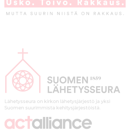
A
l
a
p
a
l
k
Lähetysseura on kirkon lähetysjärjestö ja yksi
Suomen suurimmista kehitysjärjestöistä.
k
i