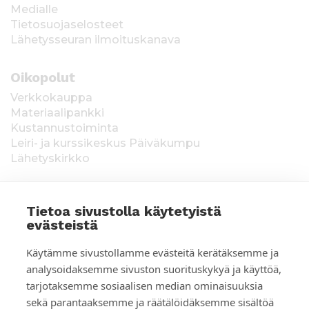
Medialle
Tietosuojaselosteet
Lähetysseuran ilmoituskanava
Oikopolut
Verkkokauppa
Materiaalipankki
Kustannustoiminta
Leiri- ja kurssikeskus Päiväkumpu
Lähetyskirkko
Tietoa sivustolla käytetyistä
evästeistä
T
Keräysluvat:
Manner-Suomi RA/2020/1538,
Käytämme sivustollamme evästeitä kerätäksemme ja
voimassa toistaiseksi 1.1.2021 alkaen, myönnetty
i
analysoidaksemme sivuston suorituskykyä ja käyttöä,
1.12.2020, Poliisihallitus. Ahvenanmaa ÅLR
tarjotaksemme sosiaalisen median ominaisuuksia
e
2025/5437, voimassa 1.1.–31.12.2026, myönnetty
28.8.2025 Ahvenanmaan maakuntahallitus. Kerätyt
sekä parantaaksemme ja räätälöidäksemme sisältöä