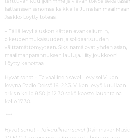
tarttuvan kuulijoihimme ja vievän toivoa sekä tasan
laittamisen sanomaa kaikkialle Jumalan maailmaan,
Jaakko Löytty toteaa.
– Tällä levyllä uskon kätten evankeliumiin,
oikeudenmukaisuuden ja solidaarisuuden
välttämättömyyteen. Siksi nämä ovat yhden asian,
maailmanparannuksen lauluja. Liity joukkoon!
Löytty kehottaa.
Hyvät sanat – Taivaallinen sävel -levy soi Viikon
levynä Radio Deissä 16.-22.3. Viikon levyä kuullaan
arkisin kello 8.50 ja 12.30 sekä kooste lauantaina
kello 17.30.
***
Hyvät sanat – Taivaallinen sävel
(Rainmaker Music
2015) CD on myynnissä Suomen Lähetysseuran