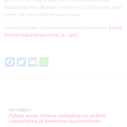
Basaarissa, http://basaari.mission.fi (23,50 euroa) sekä
hyvin varustetuissa levykaupoissa.
Levyä myydään myös konserttien yhteydessä.
Katso
konserttipaikkakunnat ja -ajat.
F
T
E
W
a
w
m
h
c
it
ai
a
e
te
l
ts
b
r
A
o
p
ARTIKKELI
o
p
Pyhän maan kirkon ruokakurssi yhdisti
ruuanlaiton ja henkisen hyvinvoinnin
k