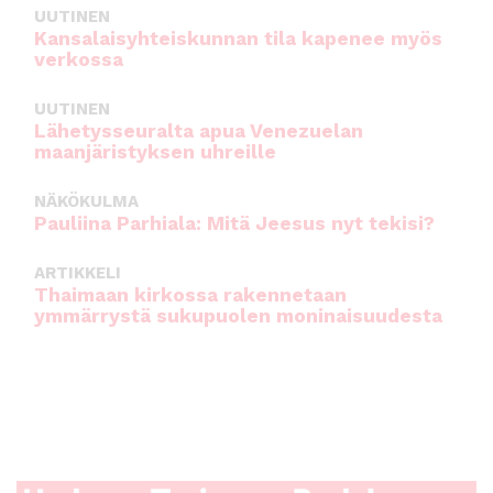
UUTINEN
Kansalaisyhteiskunnan tila kapenee myös
verkossa
UUTINEN
Lähetysseuralta apua Venezuelan
maanjäristyksen uhreille
NÄKÖKULMA
Pauliina Parhiala: Mitä Jeesus nyt tekisi?
ARTIKKELI
Thaimaan kirkossa rakennetaan
ymmärrystä sukupuolen moninaisuudesta