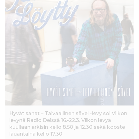
l
t
ö
ö
n
Hyvät sanat – Taivaallinen sävel -levy soi Viikon
levynä Radio Deissä 16.-22.3. Viikon levyä
kuullaan arkisin kello 8.50 ja 12.30 sekä kooste
lauantaina kello 17.30.