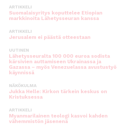
ARTIKKELI
Suomalaisyritys koputtelee Etiopian
markkinoita Lähetysseuran kanssa
ARTIKKELI
Jerusalem ei päästä otteestaan
UUTINEN
Lähetysseuralta 100 000 euroa sodista
kärsivien auttamiseen Ukrainassa ja
Gazassa – myös Venezuelassa avustustyö
käynnissä
NÄKÖKULMA
Jukka Helle: Kirkon tärkein keskus on
Kristuksessa
ARTIKKELI
Myanmarilainen teologi kasvoi kahden
vähemmistön jäsenenä