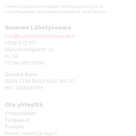
Olemme jäsenenä kirkkojen kehitysyhteistyön ja
humanitaarisen avun kansainvälisessä verkostossa.
Suomen Lähetysseura
info@suomenlahetysseura.fi
+358 9 12 971
Maistraatinportti 2a
PL 56
00241 HELSINKI
Danske Bank
IBAN: FI38 8000 1400 1611 30
BIC: DABAFIHH
Ota yhteyttä
Yhteystiedot
Työpaikat
Palaute
Kuvat, videot ja logot