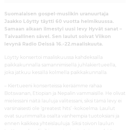
Suomalaisen gospel-musiikin uranuurtaja
Jaakko Löytty täytti 60 vuotta helmikuussa.
Samaan aikaan ilmestyi uusi levy Hyvät sanat –
Taivaallinen sävel. Sen laulut soivat Viikon
levynä Radio Deissä 16.-22.maaliskuuta.
Löytty konsertoi maaliskuussa kahdeksalla
paikkakunnalla samannimisellä juhlakiertueella,
joka jatkuu kesällä kolmella paikkakunnalla.
– Kiertueeni konserteissa keräämme rahaa
Botswanan, Etiopian ja Nepalin vammaisille. He olivat
mielessäni näitä lauluja valitessani, siksi tämä levy ei
varsinaisesti ole ‘greatest hits’ -kokoelma. Laulut
ovat suurimmalta osalta vanhempia tuotoksiani ja
ennen kaikkea yhteislauluja. Siksi toivon laulun