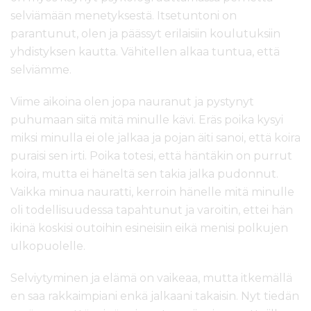
selviämään menetyksestä. Itsetuntoni on
parantunut, olen ja päässyt erilaisiin koulutuksiin
yhdistyksen kautta. Vähitellen alkaa tuntua, että
selviämme.
Viime aikoina olen jopa nauranut ja pystynyt
puhumaan siitä mitä minulle kävi. Eräs poika kysyi
miksi minulla ei ole jalkaa ja pojan äiti sanoi, että koira
puraisi sen irti. Poika totesi, että häntäkin on purrut
koira, mutta ei häneltä sen takia jalka pudonnut.
Vaikka minua nauratti, kerroin hänelle mitä minulle
oli todellisuudessa tapahtunut ja varoitin, ettei hän
ikinä koskisi outoihin esineisiin eikä menisi polkujen
ulkopuolelle.
Selviytyminen ja elämä on vaikeaa, mutta itkemällä
en saa rakkaimpiani enkä jalkaani takaisin. Nyt tiedän