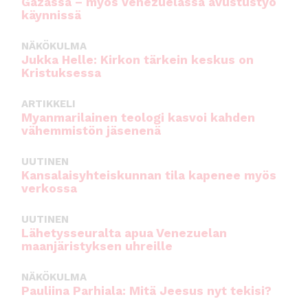
Gazassa – myös Venezuelassa avustustyö
käynnissä
NÄKÖKULMA
Jukka Helle: Kirkon tärkein keskus on
Kristuksessa
ARTIKKELI
Myanmarilainen teologi kasvoi kahden
vähemmistön jäsenenä
UUTINEN
Kansalaisyhteiskunnan tila kapenee myös
verkossa
UUTINEN
Lähetysseuralta apua Venezuelan
maanjäristyksen uhreille
NÄKÖKULMA
Pauliina Parhiala: Mitä Jeesus nyt tekisi?