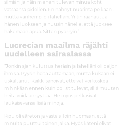
silmiäni ja näin mieheni tulevan minua kohti
vatsaansa pidellen. En nähnyt nuorinta poikaani,
mutta vanhempi oli lähelläni. Yritin raahautua
hänen luokseen ja huusin hänelle, että juoksee
hakemaan apua. Sitten pyörryin.”
Lucrecian maailma räjähti
uudelleen sairaalassa
”Jonkin ajan kuluttua heräsin ja lähelläni oli paljon
ihmisiä. Pyysin heitä auttamaan, mutta kukaan ei
uskaltanut. Kaikki sanoivat, etteivät voi koskea
mihinkään ennen kuin poliisit tulevat, sillä muuten
heitä voidaan syyttää. He myös pelkäsivät
laukaisevansa lisää miinoja.
Kipu oli ääretön ja vasta silloin huomasin, että
minulta puuttui toinen jalka. Myös käteni olivat