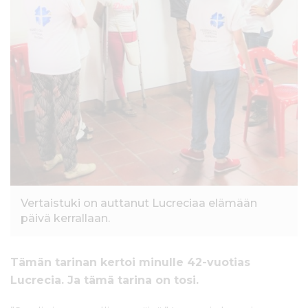
l
t
ö
ö
n
Vertaistuki on auttanut Lucreciaa elämään
päivä kerrallaan.
Tämän tarinan kertoi minulle 42-vuotias
Lucrecia. Ja tämä tarina on tosi.