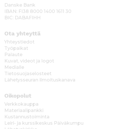
Danske Bank
IBAN: FI38 8000 1400 1611 30
BIC: DABAFIHH
Ota yhteyttä
Yhteystiedot
Työpaikat
Palaute
Kuvat, videot ja logot
Medialle
Tietosuojaselosteet
Lähetysseuran ilmoituskanava
Oikopolut
Verkkokauppa
Materiaalipankki
Kustannustoiminta
Leiri- ja kurssikeskus Päiväkumpu