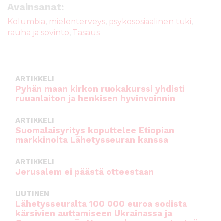
e
te
l
ts
Avainsanat:
b
r
A
Kolumbia
,
mielenterveys
,
psykososiaalinen tuki
,
rauha ja sovinto
,
Tasaus
o
p
o
p
k
ARTIKKELI
Pyhän maan kirkon ruokakurssi yhdisti
ruuanlaiton ja henkisen hyvinvoinnin
ARTIKKELI
Suomalaisyritys koputtelee Etiopian
markkinoita Lähetysseuran kanssa
ARTIKKELI
Jerusalem ei päästä otteestaan
UUTINEN
Lähetysseuralta 100 000 euroa sodista
kärsivien auttamiseen Ukrainassa ja