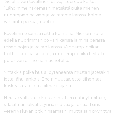
”Se oli aivan tavallinen päivä,” Lucrecia kertoi.
”Lähdimme hakemaan metsästä puita mieheni,
nuorimpien poikieni ja koiramme kanssa. Kolme
vanhinta poikaa jäi kotiin.
Kävelimme samaa reittiä kuin aina. Mieheni kulki
edellä nuorimman poikani kanssa ja minä perässä
toisen pojan ja koiran kanssa. Vanhempi poikani
heitteli keppiä koiralle ja nuorempi poika heilutteli
polunvarren heiniä machetella.
Yhtäkkiä poika huusi löytäneensä mustan jätesäkin,
josta lähti lankoja. Ehdin huutaa, ettei siihen saa
koskea ja silloin maailmani räjähti.
Heräsin valtavaan kipuun mutten nähnyt mitään,
sillä silmäni olivat täynnä multaa ja lehtiä. Tunsin
veren valuvan pitkin naamaani, mutta sain pyyhittyä