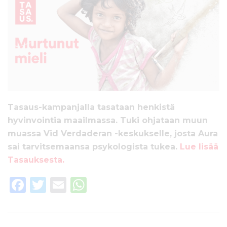
Tasaus-kampanjalla tasataan henkistä
hyvinvointia maailmassa. Tuki ohjataan muun
muassa Vid Verdaderan -keskukselle, josta Aura
sai tarvitsemaansa psykologista tukea.
Lue lisää
Tasauksesta.
F
T
E
W
a
w
m
h
c
it
ai
a