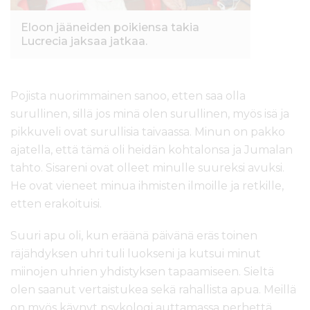
Eloon jääneiden poikiensa takia
Lucrecia jaksaa jatkaa.
Pojista nuorimmainen sanoo, etten saa olla
surullinen, sillä jos minä olen surullinen, myös isä ja
pikkuveli ovat surullisia taivaassa. Minun on pakko
ajatella, että tämä oli heidän kohtalonsa ja Jumalan
tahto. Sisareni ovat olleet minulle suureksi avuksi.
He ovat vieneet minua ihmisten ilmoille ja retkille,
etten erakoituisi.
Suuri apu oli, kun eräänä päivänä eräs toinen
räjähdyksen uhri tuli luokseni ja kutsui minut
miinojen uhrien yhdistyksen tapaamiseen. Sieltä
olen saanut vertaistukea sekä rahallista apua. Meillä
on myös käynyt psykologi auttamassa perhettä