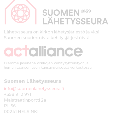
p
a
l
k
Lähetysseura on kirkon lähetysjärjestö ja yksi
Suomen suurimmista kehitysjärjestöistä.
k
i
Olemme jäsenenä kirkkojen kehitysyhteistyön ja
humanitaarisen avun kansainvälisessä verkostossa.
Suomen Lähetysseura
info@suomenlahetysseura.fi
+358 9 12 971
Maistraatinportti 2a
PL 56
00241 HELSINKI