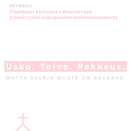
ARTIKKELI
Thaimaan kirkossa rakennetaan
ymmärrystä sukupuolen moninaisuudesta
A
l
a