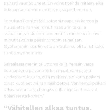
pahasti vaurioituneet. En voinut tehdä mitään, eikä
kukaan kertonut minulle, missä perheeni on.
Lopulta siskoni pääsi luokseni naapurin kanssa ja
huusi, että hän vie minut naapurin taksilla
sairaalaan, vaikka henki menisi. Ja niin he raahasivat
minut taksiin ja pääsin vihdoin sairaalaan.
Myöhemmin kuulin, että ambulanssi oli tullut kaksi
tuntia myöhemmin.
Sairaalassa menin tajuttomaksi ja heräsin vasta
kolmantena päivänä. Silloin maailmani räjähti
uudestaan; kuulin, että mieheni ja nuorin poikani
olivat kuolleet miinan räjähdettyä. Vanhempi poikani
selvisi koiran takia hengissä, sillä sirpaleet osuivat
pojan sijasta koiraan.”
“Vähitellen alkaa tuntua,