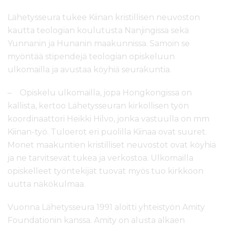
Lähetysseura tukee Kiinan kristillisen neuvoston
kautta teologian koulutusta Nanjingissa sekä
Yunnanin ja Hunanin maakunnissa. Samoin se
myöntää stipendejä teologian opiskeluun
ulkomailla ja avustaa köyhiä seurakuntia.
– Opiskelu ulkomailla, jopa Hongkongissa on
kallista, kertoo Lähetysseuran kirkollisen työn
koordinaattori Heikki Hilvo, jonka vastuulla on mm
Kiinan-työ. Tuloerot eri puolilla Kiinaa ovat suuret.
Monet maakuntien kristilliset neuvostot ovat köyhiä
ja ne tarvitsevat tukea ja verkostoa. Ulkomailla
opiskelleet työntekijät tuovat myös tuo kirkkoon
uutta näkökulmaa.
Vuonna Lähetysseura 1991 aloitti yhteistyön Amity
Foundationin kanssa. Amity on alusta alkaen