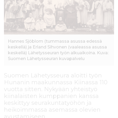
l
t
ö
ö
n
Hannes Sjöblom (tummassa asussa edessä
keskellä) ja Erland Sihvonen (vaaleassa asussa
keskellä) Lähetysseuran työn alkuaikoina. Kuva:
Suomen Lähetysseuran kuvapalvelu
Suomen Lähetysseura aloitti työn
Hunanin maakunnassa Kiinassa 110
vuotta sitten. Nykyään yhteistyö
kiinalaisten kumppanien kanssa
keskittyy seurakuntatyöhön ja
heikoimmassa asemassa olevien
avustamiseen.