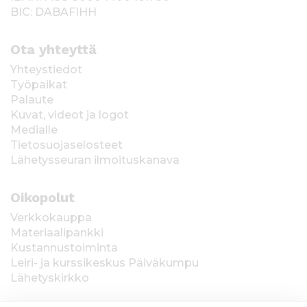
BIC: DABAFIHH
Ota yhteyttä
Yhteystiedot
Työpaikat
Palaute
Kuvat, videot ja logot
Medialle
Tietosuojaselosteet
Lähetysseuran ilmoituskanava
Oikopolut
Verkkokauppa
Materiaalipankki
Kustannustoiminta
Leiri- ja kurssikeskus Päiväkumpu
Lähetyskirkko