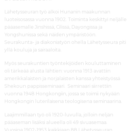
Lähetysseuran työ alkoi Hunanin maakunnan
luoteisosassa vuonna 1902. Toiminta keskittyi neljälle
pääasemalle Jinshissä, Cilissä, Dayongissa ja
Yongshunissa sekä näiden ympäristöön.
Seurakunta- ja diakoniatyön ohella Lähetysseura piti
yllä kouluja ja sairaaloita.
Myös seurakuntien työntekijöiden kouluttaminen
oli tärkeää alusta lähtien: vuonna 1913 avattiin
amerikkalaisten ja norjalaisten kanssa yhteistyössä
Shekoun pappisseminaari. Seminaari siirrettiin
vuonna 1948 Hongkongiin, jossa se toimii nykyään
Hongkongin luterilaisena teologisena seminaarina.
Laajimmillaan työ oli 1920-luvulla, jolloin neljän
pääaseman lisäksi alueella oli 49 sivuasemaa.
Vuosina 1902-1953 kaikkiaan 88 Lähetysseuran