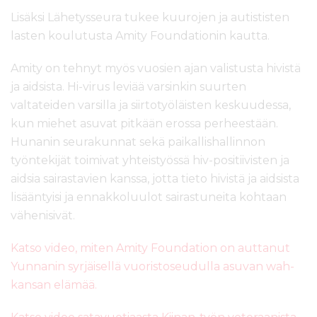
Lisäksi Lähetysseura tukee kuurojen ja autististen
lasten koulutusta Amity Foundationin kautta.
Amity on tehnyt myös vuosien ajan valistusta hivistä
ja aidsista. Hi-virus leviää varsinkin suurten
valtateiden varsilla ja siirtotyöläisten keskuudessa,
kun miehet asuvat pitkään erossa perheestään.
Hunanin seurakunnat sekä paikallishallinnon
työntekijät toimivat yhteistyössä hiv-positiivisten ja
aidsia sairastavien kanssa, jotta tieto hivistä ja aidsista
lisääntyisi ja ennakkoluulot sairastuneita kohtaan
vähenisivät.
Katso video, miten Amity Foundation on auttanut
Yunnanin syrjäisellä vuoristoseudulla asuvan wah-
kansan elämää.