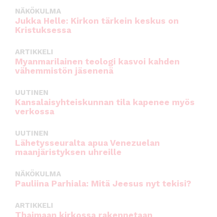
NÄKÖKULMA
Jukka Helle: Kirkon tärkein keskus on
Kristuksessa
ARTIKKELI
Myanmarilainen teologi kasvoi kahden
vähemmistön jäsenenä
UUTINEN
Kansalaisyhteiskunnan tila kapenee myös
verkossa
UUTINEN
Lähetysseuralta apua Venezuelan
maanjäristyksen uhreille
NÄKÖKULMA
Pauliina Parhiala: Mitä Jeesus nyt tekisi?
ARTIKKELI
Thaimaan kirkossa rakennetaan