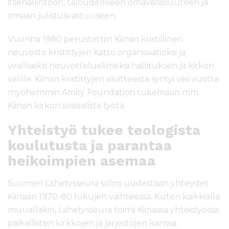
itsehallintoon, taloudelliseen omavaraisuuteen ja
omaan julistusvastuuseen.
Vuonna 1980 perustettiin Kiinan kristillinen
neuvosto kristittyjen katto organisaatioksi ja
viralliseksi neuvotteluelimeksi hallituksen ja kirkon
välille. Kiinan kristittyjen aloitteesta syntyi viisi vuotta
myöhemmin Amity Foundation tukemaan mm.
Kiinan kirkon sosiaalista työtä.
Yhteistyö tukee teologista
koulutusta ja parantaa
heikoimpien asemaa
Suomen Lähetysseura solmi uudestaan yhteydet
Kiinaan 1970-80 lukujen vaihteessa. Kuten kaikkialla
muuallakin, Lähetysseura toimii Kiinassa yhteistyössä
paikallisten kirkkojen ja järjestöjen kanssa.