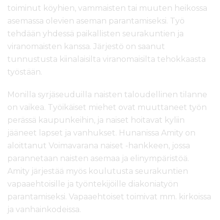
toiminut köyhien, vammaisten tai muuten heikossa
asemassa olevien aseman parantamiseksi. Työ
tehdään yhdessä paikallisten seurakuntien ja
viranomaisten kanssa. Järjestö on saanut
tunnustusta kiinalaisilta viranomaisilta tehokkaasta
työstään.
Monilla syrjäseuduilla naisten taloudellinen tilanne
on vaikea. Työikäiset miehet ovat muuttaneet työn
perässä kaupunkeihin, ja naiset hoitavat kyliin
jääneet lapset ja vanhukset. Hunanissa Amity on
aloittanut Voimavarana naiset -hankkeen, jossa
parannetaan naisten asemaa ja elinympäristöä.
Amity järjestää myös koulutusta seurakuntien
vapaaehtoisille ja työntekijöille diakoniatyön
parantamiseksi. Vapaaehtoiset toimivat mm. kirkoissa
ja vanhainkodeissa.