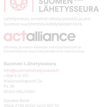
a
l
k
Lähetysseura on kirkon lähetysjärjestö ja yksi
Suomen suurimmista kehitysjärjestöistä.
k
i
Olemme jäsenenä kirkkojen kehitysyhteistyön ja
humanitaarisen avun kansainvälisessä verkostossa.
Suomen Lähetysseura
info@suomenlahetysseura.fi
+358 9 12 971
Maistraatinportti 2a
PL 56
00241 HELSINKI
Danske Bank
IBAN: FI38 8000 1400 1611 30