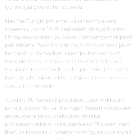
työntekijää työskenteli alueella.
Mao Tse Tungin johtaman vallankumouksen
alkaessa vuonna 1949 länsimaiset lähetysjärjestöt –
Lähetysseura niiden joukossa – vetivät työntekijänsä
pois Kiinasta. Päivö Parviainen ja Väinö Kantele jäivät
kuitenkin vielä maahan. Maon joukot valtasivat
Hunanin maakunnan kesällä 1949. Kanteleen ja
Parviaisen työmahdollisuudet pienenivät niin, että
Kantele lähti Kiinasta 1951 ja Päivö Parviainen kaksi
vuotta myöhemmin.
Vuoden 1951 keväällä protestanttisten kirkkojen
johtajat kokoontuivat Pekingiin. Tämän kokouksen
seurauksena kirkot yhdistyivät yhdeksi
protestanttiseksi kirkoksi, mistä alkoi ”Kolmen itsen
liike”. Se korostaa kiinalaisten kristittyjen pyrkimystä