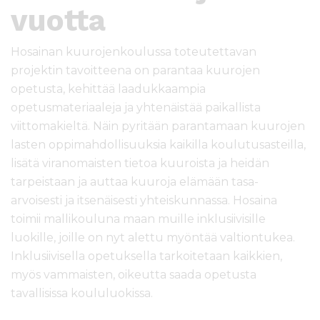
vuotta
Hosainan kuurojenkoulussa toteutettavan
projektin tavoitteena on parantaa kuurojen
opetusta, kehittää laadukkaampia
opetusmateriaaleja ja yhtenäistää paikallista
viittomakieltä. Näin pyritään parantamaan kuurojen
lasten oppimahdollisuuksia kaikilla koulutusasteilla,
lisätä viranomaisten tietoa kuuroista ja heidän
tarpeistaan ja auttaa kuuroja elämään tasa-
arvoisesti ja itsenäisesti yhteiskunnassa. Hosaina
toimii mallikouluna maan muille inklusiivisille
luokille, joille on nyt alettu myöntää valtiontukea.
Inklusiivisella opetuksella tarkoitetaan kaikkien,
myös vammaisten, oikeutta saada opetusta
tavallisissa koululuokissa.