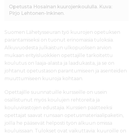
Opetusta Hosainan kuurojenkoululla. Kuva:
Pirjo Lehtonen-Inkinen.
Suomen Lähetysseuran työ kuurojen opetuksen
parantamiseksi on tuonut erinomaisia tuloksia.
Alkuvuodesta julkaistun ulkopuolisen arvion
mukaan erityisluokkien opettajille tarkoitettu
koulutus on laaja-alaista ja laadukasta, ja se on
johtanut opetustason parantumiseen ja asenteiden
muuttumiseen kuuroja kohtaan.
Opettajille suunnatuille kursseille on usein
osallistunut myös koulujen rehtoreita ja
kouluvirastojen edustajia. Kurssien päätteeksi
opettajat saavat runsaan opetusmateriaalipaketin,
joilla he pääsevät helposti työn alkuun omissa
kouluissaan. Tulokset ovat vaikuttavia: kuuroille on