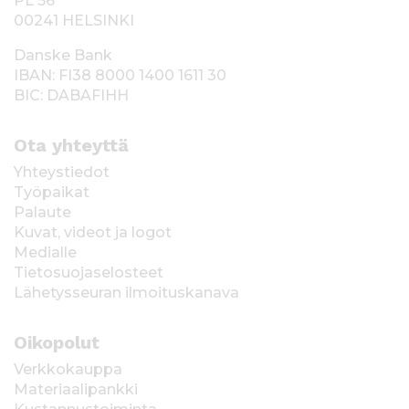
PL 56
00241 HELSINKI
Danske Bank
IBAN: FI38 8000 1400 1611 30
BIC: DABAFIHH
Ota yhteyttä
Yhteystiedot
Työpaikat
Palaute
Kuvat, videot ja logot
Medialle
Tietosuojaselosteet
Lähetysseuran ilmoituskanava
Oikopolut
Verkkokauppa
Materiaalipankki