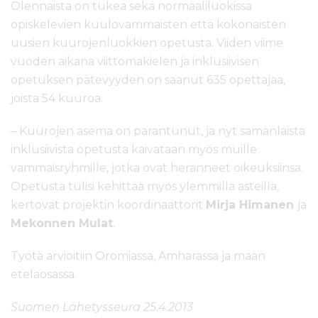
Olennaista on tukea sekä normaaliluokissa
opiskelevien kuulovammaisten että kokonaisten
uusien kuurojenluokkien opetusta. Viiden viime
vuoden aikana viittomakielen ja inklusiivisen
opetuksen pätevyyden on saanut 635 opettajaa,
joista 54 kuuroa.
– Kuurojen asema on parantunut, ja nyt samanlaista
inklusiivista opetusta kaivataan myös muille
vammaisryhmille, jotka ovat heränneet oikeuksiinsa.
Opetusta tulisi kehittää myös ylemmillä asteilla,
kertovat projektin koordinaattorit
Mirja Himanen
ja
Mekonnen Mulat
.
Työtä arvioitiin Oromiassa, Amharassa ja maan
eteläosassa.
Suomen Lähetysseura 25.4.2013