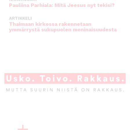
Pauliina Parhiala: Mitä Jeesus nyt tekisi?
ARTIKKELI
Thaimaan kirkossa rakennetaan
ymmärrystä sukupuolen moninaisuudesta
A
l