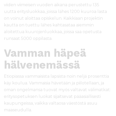
viiden viimeisen vuoden aikana perustettu 135
uutta eritysluokkaa, joissa lähes 1200 kuuroa lasta
on voinut aloittaa opiskelun. Kaikkiaan projektin
kautta on tuettu lähes kahtasataa aiemmin
aloitettua kuurojenluokkaa, joissa saa opetusta
runsaat 5000 oppilasta.
Vamman häpeä
hälvenemässä
Etiopiassa vammaisista lapsista noin neljä prosenttia
käy koulua. Vammaisia hävetään ja piilotellaan, ja
oman ongelmansa tuovat myös valtavat välimatkat:
eritysopetuksen luokat sijaitsevat pääasiallisesti
kaupungeissa, vaikka valtaosa väestöstä asuu
maaseudulla.