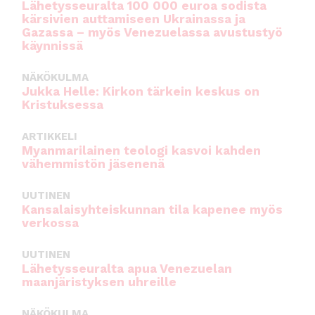
Lähetysseuralta 100 000 euroa sodista
kärsivien auttamiseen Ukrainassa ja
Gazassa – myös Venezuelassa avustustyö
käynnissä
NÄKÖKULMA
Jukka Helle: Kirkon tärkein keskus on
Kristuksessa
ARTIKKELI
Myanmarilainen teologi kasvoi kahden
vähemmistön jäsenenä
UUTINEN
Kansalaisyhteiskunnan tila kapenee myös
verkossa
UUTINEN
Lähetysseuralta apua Venezuelan
maanjäristyksen uhreille
NÄKÖKULMA