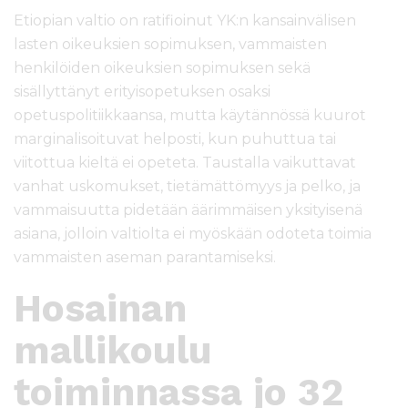
Etiopian valtio on ratifioinut YK:n kansainvälisen
lasten oikeuksien sopimuksen, vammaisten
henkilöiden oikeuksien sopimuksen sekä
sisällyttänyt erityisopetuksen osaksi
opetuspolitiikkaansa, mutta käytännössä kuurot
marginalisoituvat helposti, kun puhuttua tai
viitottua kieltä ei opeteta. Taustalla vaikuttavat
vanhat uskomukset, tietämättömyys ja pelko, ja
vammaisuutta pidetään äärimmäisen yksityisenä
asiana, jolloin valtiolta ei myöskään odoteta toimia
vammaisten aseman parantamiseksi.
Hosainan
mallikoulu
toiminnassa jo 32