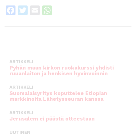
F
T
E
W
a
w
m
h
c
it
ai
a
e
te
l
ts
b
r
A
o
p
ARTIKKELI
o
p
Pyhän maan kirkon ruokakurssi yhdisti
ruuanlaiton ja henkisen hyvinvoinnin
k
ARTIKKELI
Suomalaisyritys koputtelee Etiopian
markkinoita Lähetysseuran kanssa
ARTIKKELI
Jerusalem ei päästä otteestaan
UUTINEN