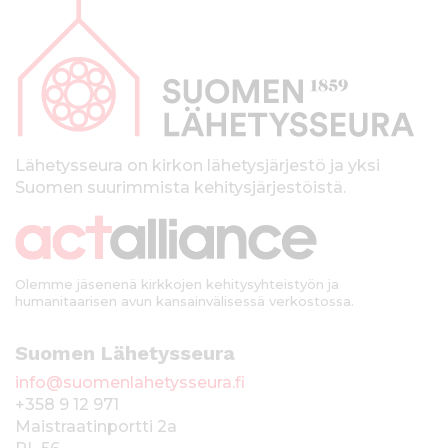
a
p
a
l
k
Lähetysseura on kirkon lähetysjärjestö ja yksi
Suomen suurimmista kehitysjärjestöistä.
k
i
Olemme jäsenenä kirkkojen kehitysyhteistyön ja
humanitaarisen avun kansainvälisessä verkostossa.
Suomen Lähetysseura
info@suomenlahetysseura.fi
+358 9 12 971
Maistraatinportti 2a