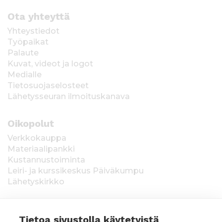
Ota yhteyttä
Yhteystiedot
Työpaikat
Palaute
Kuvat, videot ja logot
Medialle
Tietosuojaselosteet
Lähetysseuran ilmoituskanava
Oikopolut
Verkkokauppa
Materiaalipankki
Kustannustoiminta
Leiri- ja kurssikeskus Päiväkumpu
Lähetyskirkko
Tietoa sivustolla käytetyistä