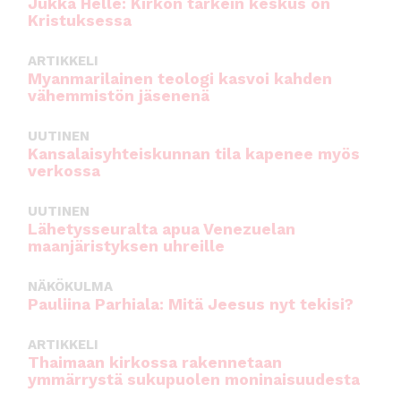
Jukka Helle: Kirkon tärkein keskus on
Kristuksessa
ARTIKKELI
Myanmarilainen teologi kasvoi kahden
vähemmistön jäsenenä
UUTINEN
Kansalaisyhteiskunnan tila kapenee myös
verkossa
UUTINEN
Lähetysseuralta apua Venezuelan
maanjäristyksen uhreille
NÄKÖKULMA
Pauliina Parhiala: Mitä Jeesus nyt tekisi?
ARTIKKELI
Thaimaan kirkossa rakennetaan
ymmärrystä sukupuolen moninaisuudesta