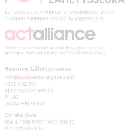
l
k
Lähetysseura on kirkon lähetysjärjestö ja yksi
Suomen suurimmista kehitysjärjestöistä.
k
i
Olemme jäsenenä kirkkojen kehitysyhteistyön ja
humanitaarisen avun kansainvälisessä verkostossa.
Suomen Lähetysseura
info@suomenlahetysseura.fi
+358 9 12 971
Maistraatinportti 2a
PL 56
00241 HELSINKI
Danske Bank
IBAN: FI38 8000 1400 1611 30
BIC: DABAFIHH