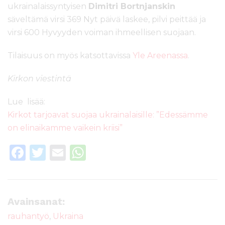
ukrainalaissyntyisen
Dimitri Bortnjanskin
säveltämä virsi 369 Nyt päivä laskee, pilvi peittää ja
virsi 600 Hyvyyden voiman ihmeellisen suojaan.
Tilaisuus on myös katsottavissa
Yle Areenassa
.
Kirkon viestintä
Lue lisää:
Kirkot tarjoavat suojaa ukrainalaisille: ”Edessämme
on elinaikamme vaikein kriisi”
F
T
E
W
a
w
m
h
c
it
ai
a
e
te
l
ts
Avainsanat:
b
r
A
rauhantyö
,
Ukraina