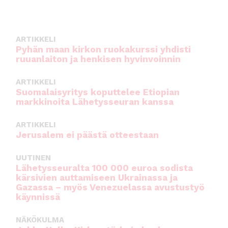
o
p
o
p
k
ARTIKKELI
Pyhän maan kirkon ruokakurssi yhdisti
ruuanlaiton ja henkisen hyvinvoinnin
ARTIKKELI
Suomalaisyritys koputtelee Etiopian
markkinoita Lähetysseuran kanssa
ARTIKKELI
Jerusalem ei päästä otteestaan
UUTINEN
Lähetysseuralta 100 000 euroa sodista
kärsivien auttamiseen Ukrainassa ja
Gazassa – myös Venezuelassa avustustyö
käynnissä
NÄKÖKULMA