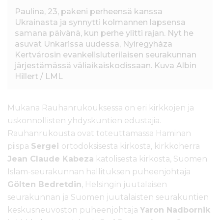
Paulina, 23, pakeni perheensä kanssa
Ukrainasta ja synnytti kolmannen lapsensa
samana päivänä, kun perhe ylitti rajan. Nyt he
asuvat Unkarissa uudessa, Nyíregyháza
Kertvárosin evankelisluterilaisen seurakunnan
järjestämässä väliaikaiskodissaan. Kuva Albin
Hillert / LML
Mukana Rauhanrukouksessa on eri kirkkojen ja
uskonnollisten yhdyskuntien edustajia.
Rauhanrukousta ovat toteuttamassa Haminan
piispa
Sergei
ortodoksisesta kirkosta, kirkkoherra
Jean Claude Kabeza
katolisesta kirkosta, Suomen
Islam-seurakunnan hallituksen puheenjohtaja
Gölten Bedretdin
, Helsingin juutalaisen
seurakunnan ja Suomen juutalaisten seurakuntien
keskusneuvoston puheenjohtaja
Yaron Nadbornik