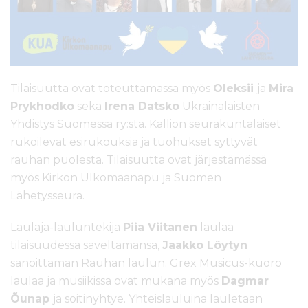
Tilaisuutta ovat toteuttamassa myös
Oleksii
ja
Mira
Prykhodko
sekä
Irena Datsko
Ukrainalaisten
Yhdistys Suomessa ry:stä. Kallion seurakuntalaiset
rukoilevat esirukouksia ja tuohukset syttyvät
rauhan puolesta. Tilaisuutta ovat järjestämässä
myös Kirkon Ulkomaanapu ja Suomen
Lähetysseura.
Laulaja-lauluntekijä
Piia Viitanen
laulaa
tilaisuudessa säveltämänsä,
Jaakko Löytyn
sanoittaman Rauhan laulun. Grex Musicus-kuoro
laulaa ja musiikissa ovat mukana myös
Dagmar
Õunap
ja soitinyhtye. Yhteislauluina lauletaan