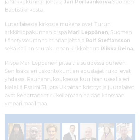
ja kirkkokunnanjohtaja
Jari Portaankorva
Suomen
Baptistikirkosta.
Luterilaisesta kirkosta mukana ovat Turun
arkkihiippakunnan piispa
Mari Leppänen
, Suomen
Lähetysseuran toiminnanjohtaja
Rolf Steffansson
sekä Kallion seurakunnan kirkkoherra
Riikka Reina
.
Piispa Mari Leppänen pitää tilaisuudessa puheen.
Sen lisäksi eri uskontokuntien edustajat rukoilevat
yhdessä. Rauhanrukouksessa kuullaan usealla eri
kielellä Psalmi 31, jota Ukrainan kristityt ja juutalaiset
ovat kehottaneet rukoilemaan heidän kanssaan
ympäri maailmaa.