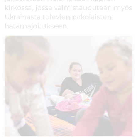
l
kirkossa, jossa valmistaudutaan myös
t
Ukrainasta tulevien pakolaisten
ö
ö
hätämajoitukseen.
n