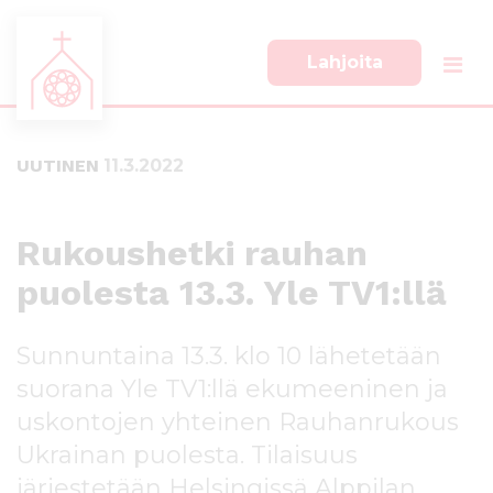
Lahjoita
S
S
i
i
i
i
UUTINEN
11.3.2022
r
r
r
r
y
y
s
a
Rukoushetki rauhan
u
l
puolesta 13.3. Yle TV1:llä
o
a
r
p
a
a
Sunnuntaina 13.3. klo 10 lähetetään
a
l
n
k
suorana Yle TV1:llä ekumeeninen ja
s
k
uskontojen yhteinen Rauhanrukous
i
i
Ukrainan puolesta. Tilaisuus
s
i
ä
n
järjestetään Helsingissä Alppilan