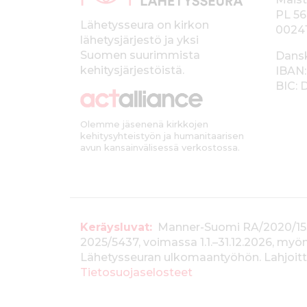
p
PL 56
a
Lähetysseura on kirkon
0024
lähetysjärjestö ja yksi
l
Suomen suurimmista
Dans
k
kehitysjärjestöistä.
IBAN:
BIC:
k
i
Olemme jäsenenä kirkkojen
kehitysyhteistyön ja humanitaarisen
avun kansainvälisessä verkostossa.
T
Keräysluvat:
Manner-Suomi RA/2020/1538, 
2025/5437, voimassa 1.1.–31.12.2026, m
i
Lähetysseuran ulkomaantyöhön. Lahjoitta
e
Tietosuojaselosteet
d