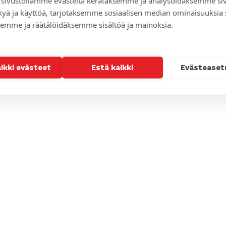
sivustollamme evästeitä kerätäksemme ja analysoidaksemme si
inä pärjäisit pyörätuolissa
kyä ja käyttöä, tarjotaksemme sosiaalisen median ominaisuuksia
emme ja räätälöidäksemme sisältöä ja mainoksia.
aikki evästeet
Estä kaikki
Evästeaset