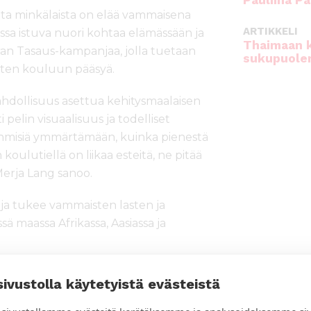
Pauliina Pa
stata minkälaista on elää vammaisena
ARTIKKELI
issa istuva nuori kohtaa elämässään ja
Thaimaan 
ran Tasaus-kampanjaa, jolla tuetaan
sukupuole
rten kouluun pääsyä.
ahdollisuus asettua kehitysmaalaisen
elin visuaalisuus ja todelliset
ihmisiä ymmärtämään, kuinka pienestä
oulutiellä on liikaa esteitä, ne pitää
Merja Lang sanoo.
ja tukee vammaisten lasten ja
maassa Afrikassa, Aasiassa ja
hköpyörän, jolla onnekas voittaja voi
sivustolla käytetyistä evästeistä
ista.