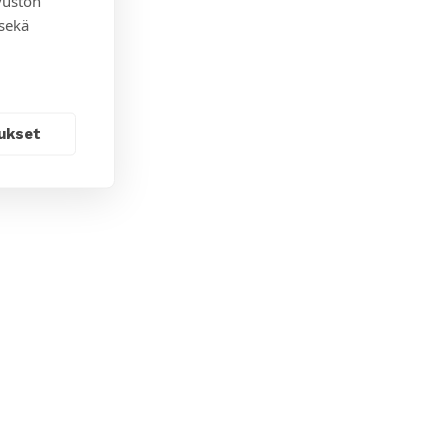
vuston
 sekä
ukset