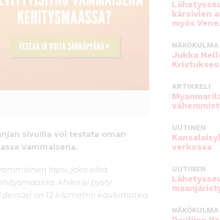
Lähetysseu
kärsivien 
myös Venez
NÄKÖKULMA
Jukka Hell
Kristukses
ARTIKKELI
Myanmarila
vähemmist
UUTINEN
an sivuilla voi testata oman
Kansalaisy
verkossa
aassa vammaisena.
UUTINEN
vammainen lapsi, joka elää
Lähetysseu
hitysmaassa. Xhiko ei pysty
maanjärist
Edessäsi on 12 kilometrin koulumatka.
NÄKÖKULMA