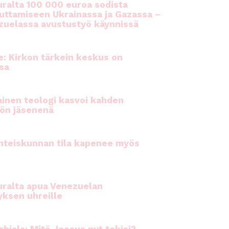
ralta 100 000 euroa sodista
auttamiseen Ukrainassa ja Gazassa –
uelassa avustustyö käynnissä
e: Kirkon tärkein keskus on
sa
inen teologi kasvoi kahden
ön jäsenenä
hteiskunnan tila kapenee myös
ralta apua Venezuelan
yksen uhreille