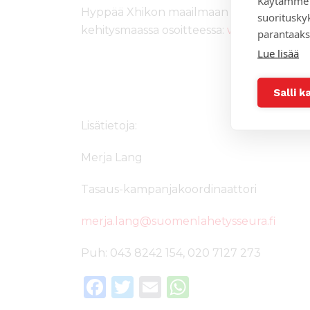
Käytämme 
Hyppää Xhikon maailmaan ja testaa miten s
suoritusky
kehitysmaassa osoitteessa:
www.tasaus.fi
parantaaks
Lue lisää
Salli k
Lisätietoja:
Merja Lang
Tasaus-kampanjakoordinaattori
merja.lang@suomenlahetysseura.fi
Puh: 043 8242 154, 020 7127 273
F
T
E
W
a
w
m
h