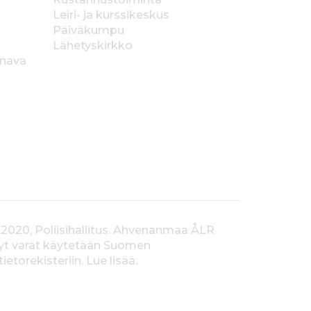
Leiri- ja kurssikeskus
Päiväkumpu
Lähetyskirkko
anava
.2020, Poliisihallitus. Ahvenanmaa ÅLR
tyt varat käytetään Suomen
orekisteriin. Lue lisää: