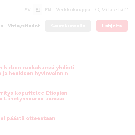
SV
FI
EN
Verkkokauppa
Mitä etsit?
an
Yhteystiedot
Seurakunnalle
Lahjoita
 kirkon ruokakurssi yhdisti
n ja henkisen hyvinvoinnin
ritys koputtelee Etiopian
a Lähetysseuran kanssa
ei päästä otteestaan