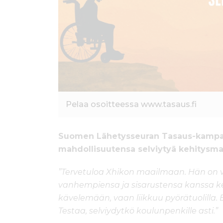
ö
n
Pelaa osoitteessa www.tasaus.fi
Suomen Lähetysseuran Tasaus-kampanj
mahdollisuutensa selviytyä kehitysm
”Tervetuloa Xhikon maailmaan. Hän on 
vanhempiensa ja sisarustensa kanssa ke
kävelemään, vaan liikkuu pyörätuolilla. 
Testaa, selviydytkö koulunpenkille asti.”