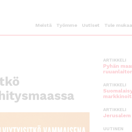
Meistä
Työmme
Uutiset
Tule muka
ARTIKKELI
Pyhän maan
ruuanlaito
itkö
ARTIKKELI
Suomalaisy
hitysmaassa
markkinoit
ARTIKKELI
Jerusalem 
UUTINEN