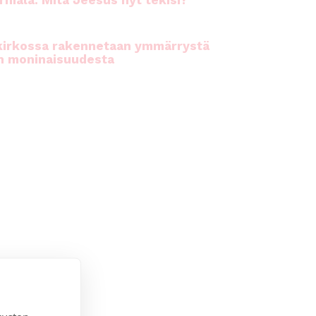
rhiala: Mitä Jeesus nyt tekisi?
kirkossa rakennetaan ymmärrystä
n moninaisuudesta