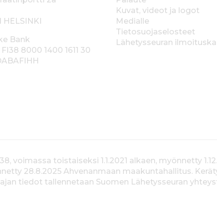
Kuvat, videot ja logot
1 HELSINKI
Medialle
Tietosuojaselosteet
ke Bank
Lähetysseuran ilmoitusk
 FI38 8000 1400 1611 30
 DABAFIHH
voimassa toistaiseksi 1.1.2021 alkaen, myönnetty 1.12
yönnetty 28.8.2025 Ahvenanmaan maakuntahallitus. Kerä
jan tiedot tallennetaan Suomen Lähetysseuran yhteystiet