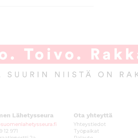
men Lähetysseura
Ota yhteyttä
suomenlahetysseura.fi
Yhteystiedot
9 12 971
Työpaikat
raatinportti 2a
Palaute