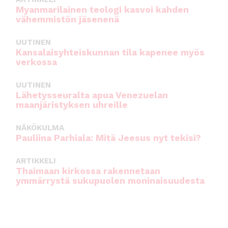
Myanmarilainen teologi kasvoi kahden
vähemmistön jäsenenä
UUTINEN
Kansalaisyhteiskunnan tila kapenee myös
verkossa
UUTINEN
Lähetysseuralta apua Venezuelan
maanjäristyksen uhreille
NÄKÖKULMA
Pauliina Parhiala: Mitä Jeesus nyt tekisi?
ARTIKKELI
Thaimaan kirkossa rakennetaan
ymmärrystä sukupuolen moninaisuudesta