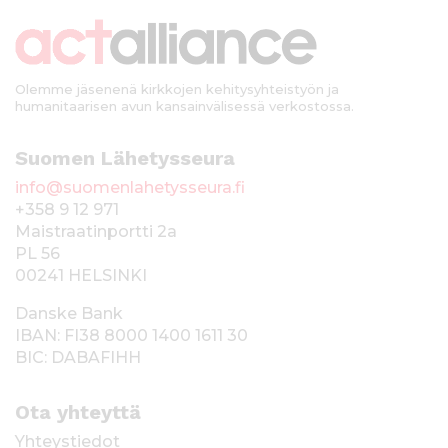
k
i
Olemme jäsenenä kirkkojen kehitysyhteistyön ja
humanitaarisen avun kansainvälisessä verkostossa.
Suomen Lähetysseura
info@suomenlahetysseura.fi
+358 9 12 971
Maistraatinportti 2a
PL 56
00241 HELSINKI
Danske Bank
IBAN: FI38 8000 1400 1611 30
BIC: DABAFIHH
Ota yhteyttä
Yhteystiedot