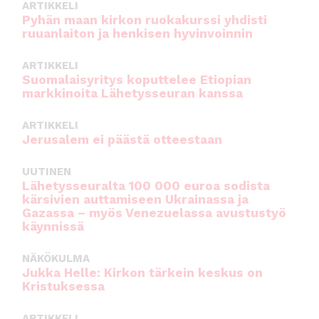
ARTIKKELI
o
p
Pyhän maan kirkon ruokakurssi yhdisti
ruuanlaiton ja henkisen hyvinvoinnin
k
ARTIKKELI
Suomalaisyritys koputtelee Etiopian
markkinoita Lähetysseuran kanssa
ARTIKKELI
Jerusalem ei päästä otteestaan
UUTINEN
Lähetysseuralta 100 000 euroa sodista
kärsivien auttamiseen Ukrainassa ja
Gazassa – myös Venezuelassa avustustyö
käynnissä
NÄKÖKULMA
Jukka Helle: Kirkon tärkein keskus on
Kristuksessa
ARTIKKELI