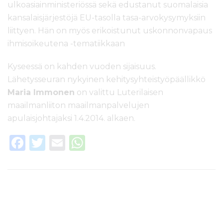
ulkoasiainministeriössä sekä edustanut suomalaisia
kansalaisjärjestöjä EU-tasolla tasa-arvokysymyksiin
liittyen. Hän on myös erikoistunut uskonnonvapaus
ihmisoikeutena -tematiikkaan
Kyseessä on kahden vuoden sijaisuus.
Lähetysseuran nykyinen kehitysyhteistyöpäällikkö
Maria Immonen
on valittu Luterilaisen
maailmanliiton maailmanpalvelujen
apulaisjohtajaksi 1.4.2014. alkaen.
F
T
E
W
a
w
m
h
c
it
ai
a
e
te
l
ts
b
r
A
o
p