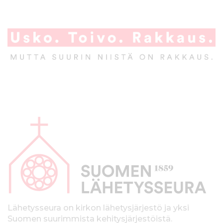
A
l
a
p
a
l
k
Lähetysseura on kirkon lähetysjärjestö ja yksi
Suomen suurimmista kehitysjärjestöistä.