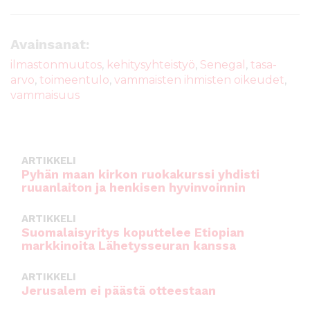
c
it
ai
a
e
te
l
ts
Avainsanat:
b
r
A
ilmastonmuutos
,
kehitysyhteistyö
,
Senegal
,
tasa-
arvo
,
toimeentulo
,
vammaisten ihmisten oikeudet
,
o
p
vammaisuus
o
p
k
ARTIKKELI
Pyhän maan kirkon ruokakurssi yhdisti
ruuanlaiton ja henkisen hyvinvoinnin
ARTIKKELI
Suomalaisyritys koputtelee Etiopian
markkinoita Lähetysseuran kanssa
ARTIKKELI
Jerusalem ei päästä otteestaan