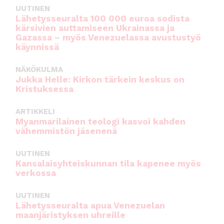
UUTINEN
Lähetysseuralta 100 000 euroa sodista
kärsivien auttamiseen Ukrainassa ja
Gazassa – myös Venezuelassa avustustyö
käynnissä
NÄKÖKULMA
Jukka Helle: Kirkon tärkein keskus on
Kristuksessa
ARTIKKELI
Myanmarilainen teologi kasvoi kahden
vähemmistön jäsenenä
UUTINEN
Kansalaisyhteiskunnan tila kapenee myös
verkossa
UUTINEN
Lähetysseuralta apua Venezuelan
maanjäristyksen uhreille