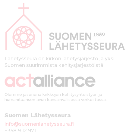
l
a
p
a
l
k
Lähetysseura on kirkon lähetysjärjestö ja yksi
Suomen suurimmista kehitysjärjestöistä.
k
i
Olemme jäsenenä kirkkojen kehitysyhteistyön ja
humanitaarisen avun kansainvälisessä verkostossa.
Suomen Lähetysseura
info@suomenlahetysseura.fi
+358 9 12 971