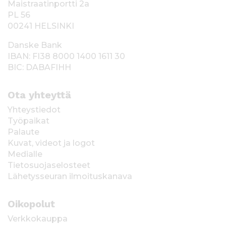
Maistraatinportti 2a
PL 56
00241 HELSINKI
Danske Bank
IBAN: FI38 8000 1400 1611 30
BIC: DABAFIHH
Ota yhteyttä
Yhteystiedot
Työpaikat
Palaute
Kuvat, videot ja logot
Medialle
Tietosuojaselosteet
Lähetysseuran ilmoituskanava
Oikopolut
Verkkokauppa