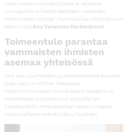
omia toimeentuloedellytyksiä ja vahvistaa
vuoropuhelua heidän asioistaan vastaavien
viranomaisten kanssa”, huomauttaa Lähetysseuran
asiantuntija
Anu Vasamies-Hackenbruch
.
Toimeentulo parantaa
vammaisten ihmisten
asemaa yhteisössä
Amy asuu perheineen puoliaavikkoisella alueella,
jossa viljely on erittäin haastavaa.
Ilmastonmuutoksen seurauksena maaperä on
voimakkaasti suolaantunut ja köyhtynyt.
Sadekaudella vettä saatetaan saada runsaasti,
mutta valtaosa vedestä valuu hukkaan.