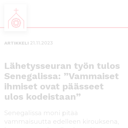
S
S
i
i
i
i
ARTIKKELI
21.11.2023
r
r
r
r
y
y
s
a
Lähetysseuran työn tulos
u
l
Senegalissa: ”Vammaiset
o
a
r
p
ihmiset ovat päässeet
a
a
a
l
ulos kodeistaan”
n
k
s
k
Senegalissa moni pitää
i
i
s
i
vammaisuutta edelleen kirouksena,
ä
n