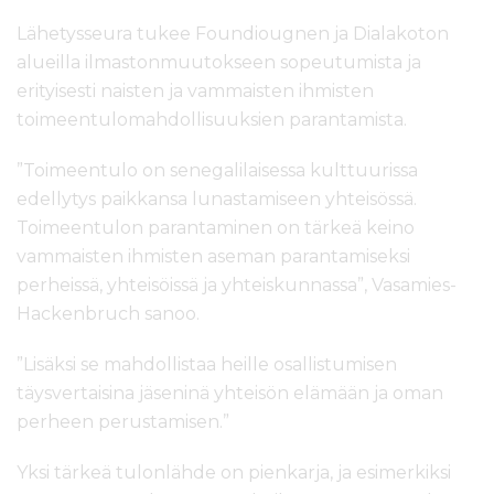
Lähetysseura tukee Foundiougnen ja Dialakoton
alueilla ilmastonmuutokseen sopeutumista ja
erityisesti naisten ja vammaisten ihmisten
toimeentulomahdollisuuksien parantamista.
”Toimeentulo on senegalilaisessa kulttuurissa
edellytys paikkansa lunastamiseen yhteisössä.
Toimeentulon parantaminen on tärkeä keino
vammaisten ihmisten aseman parantamiseksi
perheissä, yhteisöissä ja yhteiskunnassa”, Vasamies-
Hackenbruch sanoo.
”Lisäksi se mahdollistaa heille osallistumisen
täysvertaisina jäseninä yhteisön elämään ja oman
perheen perustamisen.”
Yksi tärkeä tulonlähde on pienkarja, ja esimerkiksi