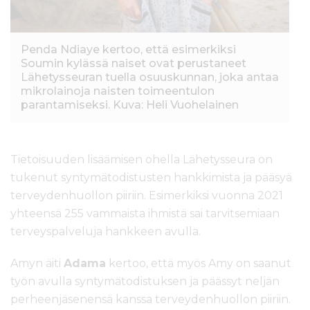
Penda Ndiaye kertoo, että esimerkiksi
Soumin kylässä naiset ovat perustaneet
Lähetysseuran tuella osuuskunnan, joka antaa
mikrolainoja naisten toimeentulon
parantamiseksi. Kuva: Heli Vuohelainen
Tietoisuuden lisäämisen ohella Lähetysseura on
tukenut syntymätodistusten hankkimista ja pääsyä
terveydenhuollon piiriin. Esimerkiksi vuonna 2021
yhteensä 255 vammaista ihmistä sai tarvitsemiaan
terveyspalveluja hankkeen avulla.
Amyn äiti
Adama
kertoo, että myös Amy on saanut
työn avulla syntymätodistuksen ja päässyt neljän
perheenjäsenensä kanssa terveydenhuollon piiriin.