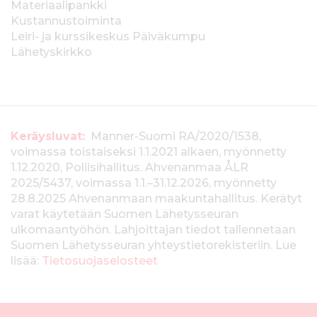
Materiaalipankki
Kustannustoiminta
Leiri- ja kurssikeskus Päiväkumpu
Lähetyskirkko
T
Keräysluvat:
Manner-Suomi RA/2020/1538,
voimassa toistaiseksi 1.1.2021 alkaen, myönnetty
i
1.12.2020, Poliisihallitus. Ahvenanmaa ÅLR
e
2025/5437, voimassa 1.1.–31.12.2026, myönnetty
28.8.2025 Ahvenanmaan maakuntahallitus. Kerätyt
d
varat käytetään Suomen Lähetysseuran
ulkomaantyöhön. Lahjoittajan tiedot tallennetaan
o
Suomen Lähetysseuran yhteystietorekisteriin. Lue
t
lisää:
Tietosuojaselosteet
k
e