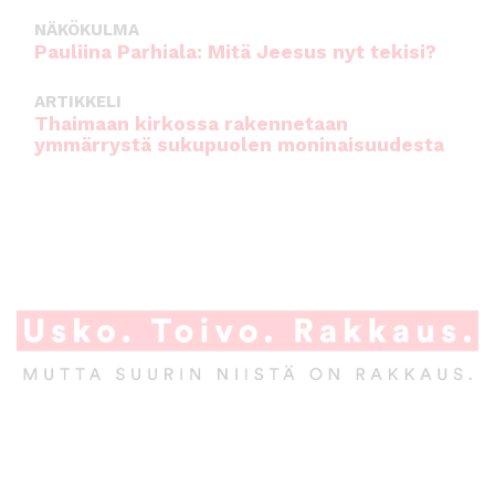
NÄKÖKULMA
Pauliina Parhiala: Mitä Jeesus nyt tekisi?
ARTIKKELI
Thaimaan kirkossa rakennetaan
ymmärrystä sukupuolen moninaisuudesta
A