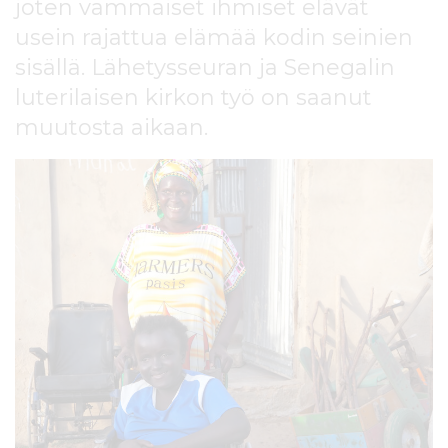
joten vammaiset ihmiset elävät
l
t
usein rajattua elämää kodin seinien
ö
sisällä. Lähetysseuran ja Senegalin
ö
luterilaisen kirkon työ on saanut
n
muutosta aikaan.