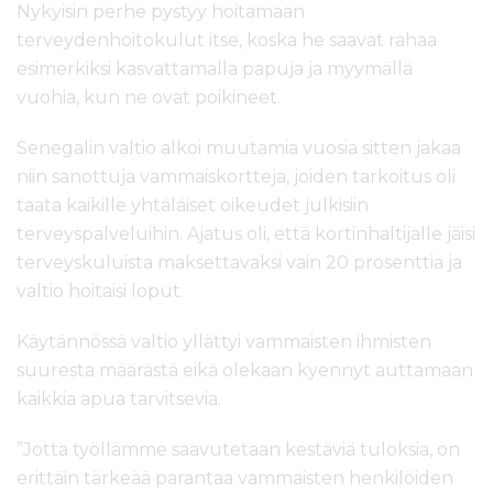
Nykyisin perhe pystyy hoitamaan
terveydenhoitokulut itse, koska he saavat rahaa
esimerkiksi kasvattamalla papuja ja myymällä
vuohia, kun ne ovat poikineet.
Senegalin valtio alkoi muutamia vuosia sitten jakaa
niin sanottuja vammaiskortteja, joiden tarkoitus oli
taata kaikille yhtäläiset oikeudet julkisiin
terveyspalveluihin. Ajatus oli, että kortinhaltijalle jäisi
terveyskuluista maksettavaksi vain 20 prosenttia ja
valtio hoitaisi loput.
Käytännössä valtio yllättyi vammaisten ihmisten
suuresta määrästä eikä olekaan kyennyt auttamaan
kaikkia apua tarvitsevia.
”Jotta työllämme saavutetaan kestäviä tuloksia, on
erittäin tärkeää parantaa vammaisten henkilöiden