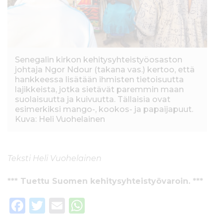
Senegalin kirkon kehitysyhteistyöosaston
johtaja Ngor Ndour (takana vas.) kertoo, että
hankkeessa lisätään ihmisten tietoisuutta
lajikkeista, jotka sietävät paremmin maan
suolaisuutta ja kuivuutta. Tällaisia ovat
esimerkiksi mango-, kookos- ja papaijapuut.
Kuva: Heli Vuohelainen
Teksti Heli Vuohelainen
*** Tuettu Suomen kehitysyhteistyövaroin. ***
F
T
E
W
a
w
m
h